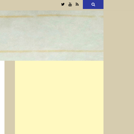
Twitter
YouTube
RSS
検
索