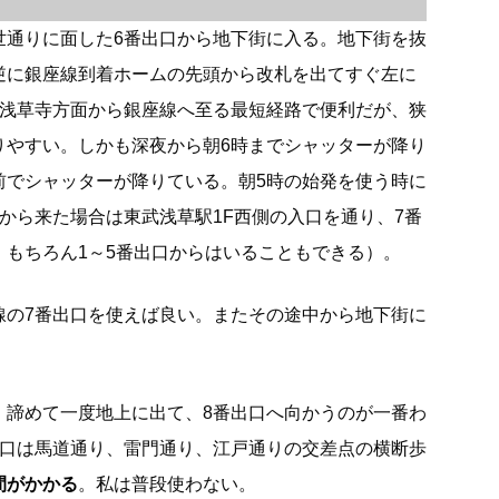
世通りに面した6番出口から地下街に入る。地下街を抜
逆に銀座線到着ホームの先頭から改札を出てすぐ左に
は浅草寺方面から銀座線へ至る最短経路で便利だが、狭
りやすい。しかも深夜から朝6時までシャッターが降り
前でシャッターが降りている。朝5時の始発を使う時に
から来た場合は東武浅草駅1F西側の入口を通り、7番
。もちろん1～5番出口からはいることもできる）。
線の7番出口を使えば良い。またその途中から地下街に
、諦めて一度地上に出て、8番出口へ向かうのが一番わ
出口は馬道通り、雷門通り、江戸通りの交差点の横断歩
間がかかる
。私は普段使わない。