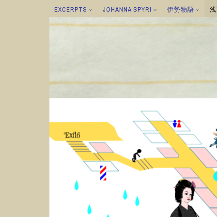
EXCERPTS
JOHANNA SPYRI
伊勢物語
浅
コ
ン
テ
ン
ツ
へ
ス
キ
ッ
プ