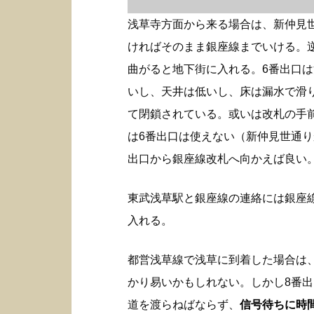
浅草寺方面から来る場合は、新仲見
ければそのまま銀座線までいける。
曲がると地下街に入れる。6番出口
いし、天井は低いし、床は漏水で滑
て閉鎖されている。或いは改札の手
は6番出口は使えない（新仲見世通り
出口から銀座線改札へ向かえば良い
東武浅草駅と銀座線の連絡には銀座
入れる。
都営浅草線で浅草に到着した場合は
かり易いかもしれない。しかし8番
道を渡らねばならず、
信号待ちに時