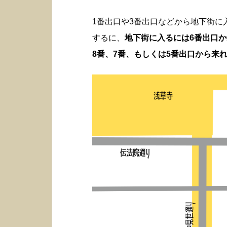
1番出口や3番出口などから地下街
するに、
地下街に入るには6番出口
8番、7番、もしくは5番出口から来