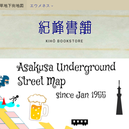
草地下街地図
エウメネス
紀峰書舗
KIHŌ BOOKSTORE