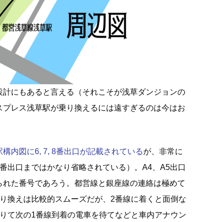
設計にもあると言える（それこそが浅草ダンジョンの
スプレス浅草駅が乗り換えるには遠すぎるのは今はお
内図に6, 7, 8番出口が記載されている
が、非常に
番出口まではかなり省略されている）。A4、A5出口
られた番号であろう。都営線と銀座線の連絡は極めて
乗り換えは比較的スムーズだが、2番線に着くと面倒な
降りて次の1番線到着の電車を待てなどと車内アナウン