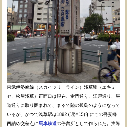
東武伊勢崎線（スカイツリーライン）浅草駅（エキミ
セ、松屋浅草）正面口は現在、雷門通り、江戸通り、馬
道通りに取り囲まれて、まるで陸の孤島のようになって
いるが、かつて浅草駅は1882 (明治15)年にこの吾妻橋
西詰め交差点に
馬車鉄道
の停留所として作られた。実際