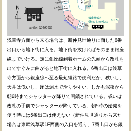
浅草寺方面から来る場合は、新仲見世通りに面した6番
出口から地下街に入る。地下街を抜ければそのまま銀座
線までいける。逆に銀座線到着ホームの先頭から改札を
出てすぐ左に曲がると地下街に入れる。6番出口は浅草
寺方面から銀座線へ至る最短経路で便利だが、狭いし、
天井は低いし、床は漏水で滑りやすい。しかも深夜から
朝6時までシャッターが降りて閉鎖されている。或いは
改札の手前でシャッターが降りている。朝5時の始発を
使う時には6番出口は使えない（新仲見世通りから来た
場合は東武浅草駅1F西側の入口を通り、7番出口から銀