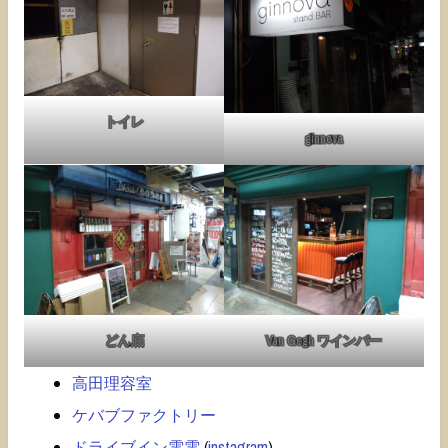
トイレ
ginnova
どん底
Van Gogh ワインバー
高田理容室
ケバブファクトリー
ドライブイン電電
(
instagram
)