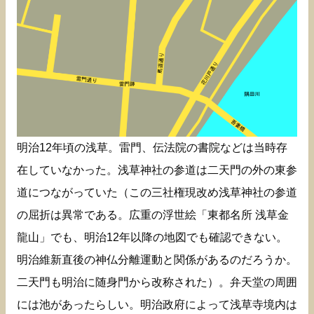
明治12年頃の浅草。雷門、伝法院の書院などは当時存
在していなかった。浅草神社の参道は二天門の外の東参
道につながっていた（この三社権現改め浅草神社の参道
の屈折は異常である。広重の浮世絵「東都名所 浅草金
龍山」でも、明治12年以降の地図でも確認できない。
明治維新直後の神仏分離運動と関係があるのだろうか。
二天門も明治に随身門から改称された）。弁天堂の周囲
には池があったらしい。明治政府によって浅草寺境内は