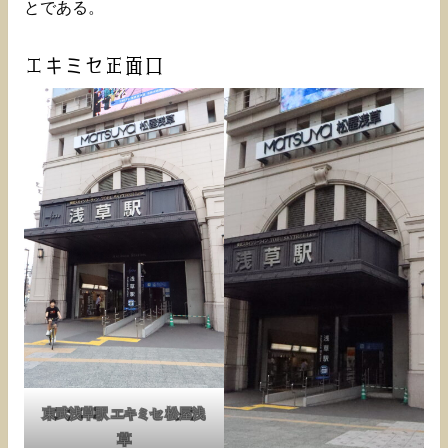
とである。
エキミセ正面口
東武浅草駅 エキミセ 松屋浅
草