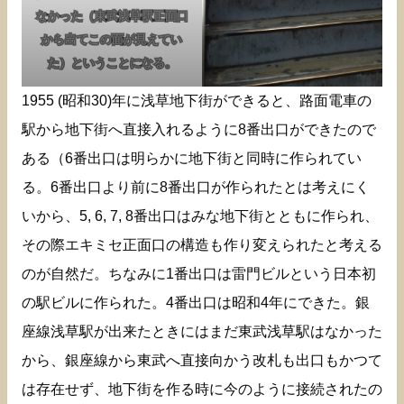
なかった（東武浅草駅正面口
から出てこの面が見えてい
た）ということになる。
1955 (昭和30)年に浅草地下街ができると、路面電車の
駅から地下街へ直接入れるように8番出口ができたので
ある（6番出口は明らかに地下街と同時に作られてい
る。6番出口より前に8番出口が作られたとは考えにく
いから、5, 6, 7, 8番出口はみな地下街とともに作られ、
その際エキミセ正面口の構造も作り変えられたと考える
のが自然だ。ちなみに1番出口は雷門ビルという日本初
の駅ビルに作られた。4番出口は昭和4年にできた。銀
座線浅草駅が出来たときにはまだ東武浅草駅はなかった
から、銀座線から東武へ直接向かう改札も出口もかつて
は存在せず、地下街を作る時に今のように接続されたの