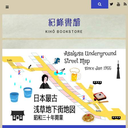
検
Twitter
YouT
索
コ
ン
紀峰書舗
テ
KIHŌ BOOKSTORE
ン
ツ
へ
ス
キ
ッ
プ