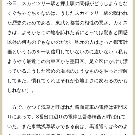
今日、スカイツリー駅と押上駅の関係がどうしようもな
くぐちゃぐちゃなのはこうしたスカイツリー駅の呪われ
た歴史のためである。東武と都営の相性の悪さ、カオス
さは、よそからこの地を訪れた者にとっては驚きと困惑
以外の何ものでもないのだが、地元の人はきっと都市計
画というものを一切信用していないのに違いない（私も
ようやく最近この台東区から墨田区、足立区にかけて漂
っているこうした諦めの境地のようなものをやっと理解
してきた。慣れてくればそれが心地よさに変わるのかも
しれない）。
一方で、かつて浅草と呼ばれた路面電車の電停は雷門辺
りにあって、8番出口辺りの電停は吾妻橋西と呼ばれて
いた。また東武浅草駅ができる前は、馬道通りは今のよ