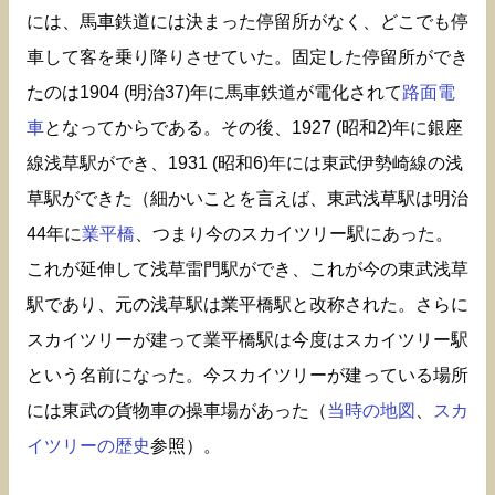
には、馬車鉄道には決まった停留所がなく、どこでも停
車して客を乗り降りさせていた。固定した停留所ができ
たのは1904 (明治37)年に馬車鉄道が電化されて
路面電
車
となってからである。その後、1927 (昭和2)年に銀座
線浅草駅ができ、1931 (昭和6)年には東武伊勢崎線の浅
草駅ができた（細かいことを言えば、東武浅草駅は明治
44年に
業平橋
、つまり今のスカイツリー駅にあった。
これが延伸して浅草雷門駅ができ、これが今の東武浅草
駅であり、元の浅草駅は業平橋駅と改称された。さらに
スカイツリーが建って業平橋駅は今度はスカイツリー駅
という名前になった。今スカイツリーが建っている場所
には東武の貨物車の操車場があった（
当時の地図
、
スカ
イツリーの歴史
参照）。