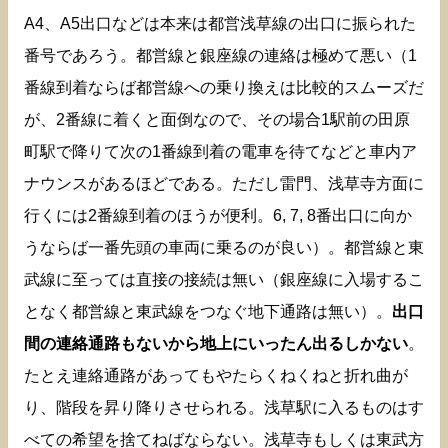
A4、A5出口などは本来は都営浅草線の出口に振られた
番号であろう。都営線と銀座線の連絡は極めて悪い（1
番線到着ならば都営線への乗り換えは比較的スムーズだ
が、2番線に着くと面倒なので、その場合1駅前の田原
町駅で降りて次の1番線到着の電車を待てなどと車内ア
ナウンスがあるほどである。ただし雷門、浅草寺方面に
行くには2番線到着のほうが便利。6, 7, 8番出口に向か
うならば一番先頭の車両に乗るのが良い）。都営線と東
武線に至っては直接の接続は無い（銀座線に入場するこ
となく都営線と東武線をつなぐ地下通路は無い）。
出口
間の連絡通路もないから地上にいったん出るしかない
。
たとえ連絡通路があってもやたらくねくねと折れ曲が
り、階段を昇り降りさせられる。浅草駅に入るものはす
べての希望を捨てねばならない。浅草寺もしくは東武方