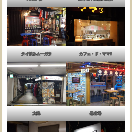
タイ飲みムーガタ
カフェ・ド・ママ3
文殊
忍者場