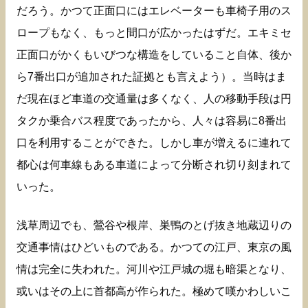
だろう。かつて正面口にはエレベーターも車椅子用のス
ロープもなく、もっと間口が広かったはずだ。エキミセ
正面口がかくもいびつな構造をしていること自体、後か
ら7番出口が追加された証拠とも言えよう）。当時はま
だ現在ほど車道の交通量は多くなく、人の移動手段は円
タクか乗合バス程度であったから、人々は容易に8番出
口を利用することができた。しかし車が増えるに連れて
都心は何車線もある車道によって分断され切り刻まれて
いった。
浅草周辺でも、鶯谷や根岸、巣鴨のとげ抜き地蔵辺りの
交通事情はひどいものである。かつての江戸、東京の風
情は完全に失われた。河川や江戸城の堀も暗渠となり、
或いはその上に首都高が作られた。極めて嘆かわしいこ