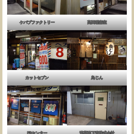
ケバブファクトリー
高田理容室
カットセブン
鳥じん
PRセンター
浅草地下道株式会社