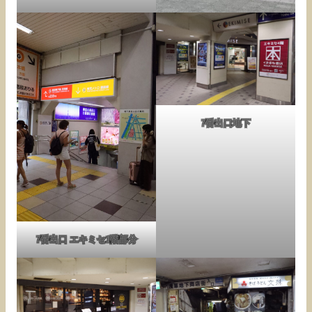
7番出口地下
7番出口 エキミセ1階部分