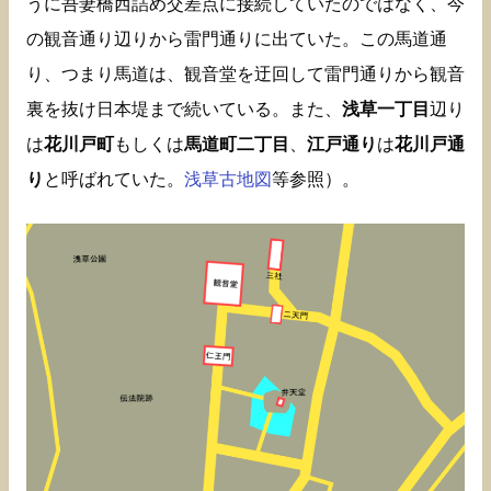
うに吾妻橋西詰め交差点に接続していたのではなく、今
の観音通り辺りから雷門通りに出ていた。この馬道通
り、つまり馬道は、観音堂を迂回して雷門通りから観音
裏を抜け日本堤まで続いている。また、
浅草一丁目
辺り
は
花川戸町
もしくは
馬道町二丁目
、
江戸通り
は
花川戸通
り
と呼ばれていた。
浅草古地図
等参照）。