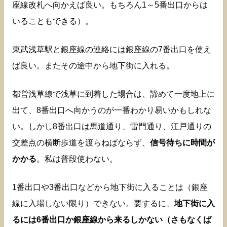
座線改札へ向かえば良い。もちろん1～5番出口からは
いることもできる）。
東武浅草駅と銀座線の連絡には銀座線の7番出口を使え
ば良い。またその途中から地下街に入れる。
都営浅草線で浅草に到着した場合は、諦めて一度地上に
出て、8番出口へ向かうのが一番わかり易いかもしれな
い。しかし8番出口は馬道通り、雷門通り、江戸通りの
交差点の横断歩道を渡らねばならず、
信号待ちに時間が
かかる
。私は普段使わない。
1番出口や3番出口などから地下街に入ることは（銀座
線に入場しない限り）できない。要するに、
地下街に入
るには6番出口か銀座線から来るしかない（さもなくば