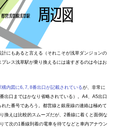
設計にもあると言える（それこそが浅草ダンジョンの
スプレス浅草駅が乗り換えるには遠すぎるのは今はお
内図に6, 7, 8番出口が記載されている
が、非常に
番出口まではかなり省略されている）。A4、A5出口
られた番号であろう。都営線と銀座線の連絡は極めて
乗り換えは比較的スムーズだが、2番線に着くと面倒な
降りて次の1番線到着の電車を待てなどと車内アナウン