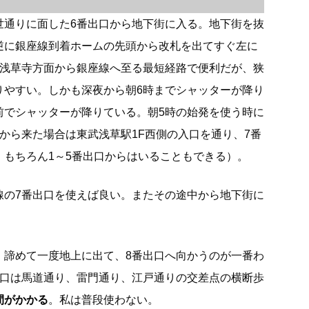
世通りに面した6番出口から地下街に入る。地下街を抜
逆に銀座線到着ホームの先頭から改札を出てすぐ左に
は浅草寺方面から銀座線へ至る最短経路で便利だが、狭
りやすい。しかも深夜から朝6時までシャッターが降り
前でシャッターが降りている。朝5時の始発を使う時に
から来た場合は東武浅草駅1F西側の入口を通り、7番
。もちろん1～5番出口からはいることもできる）。
線の7番出口を使えば良い。またその途中から地下街に
、諦めて一度地上に出て、8番出口へ向かうのが一番わ
出口は馬道通り、雷門通り、江戸通りの交差点の横断歩
間がかかる
。私は普段使わない。