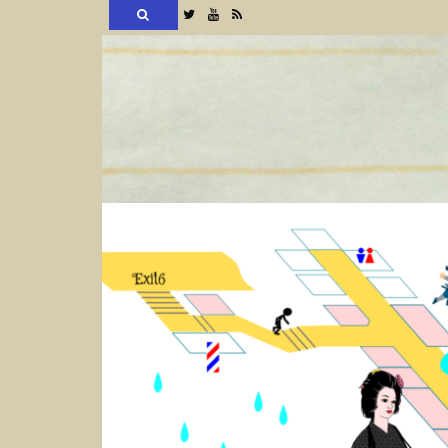
検
Twitter
YouTube
RSS
索
コ
ン
テ
ン
ツ
へ
ス
キ
ッ
プ