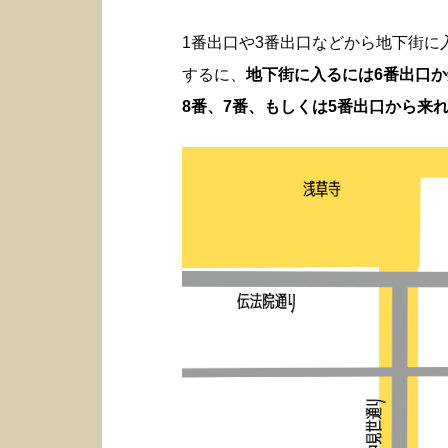
1番出口や3番出口などから地下街
するに、
地下街に入るには6番出口
8番、7番、もしくは5番出口から来