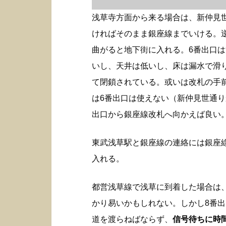
浅草寺方面から来る場合は、新仲見
ければそのまま銀座線までいける。
曲がると地下街に入れる。6番出口
いし、天井は低いし、床は漏水で滑
て閉鎖されている。或いは改札の手
は6番出口は使えない（新仲見世通り
出口から銀座線改札へ向かえば良い
東武浅草駅と銀座線の連絡には銀座
入れる。
都営浅草線で浅草に到着した場合は
かり易いかもしれない。しかし8番
道を渡らねばならず、
信号待ちに時