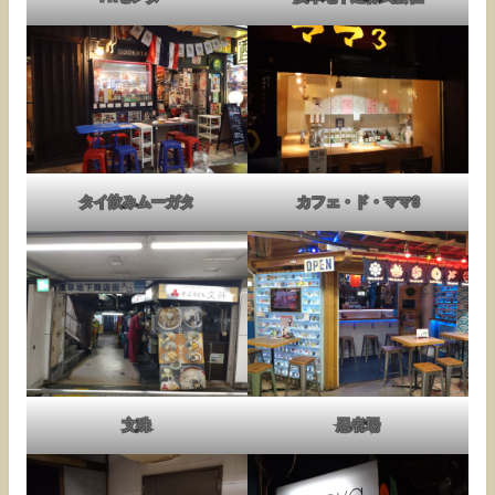
タイ飲みムーガタ
カフェ・ド・ママ3
文殊
忍者場