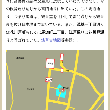
うに吾妻橋西詰め交差点に接続していたのではなく、今
の観音通り辺りから雷門通りに出ていた。この馬道通
り、つまり馬道は、観音堂を迂回して雷門通りから観音
裏を抜け日本堤まで続いている。また、
浅草一丁目
辺り
は
花川戸町
もしくは
馬道町二丁目
、
江戸通り
は
花川戸通
り
と呼ばれていた。
浅草古地図
等参照）。