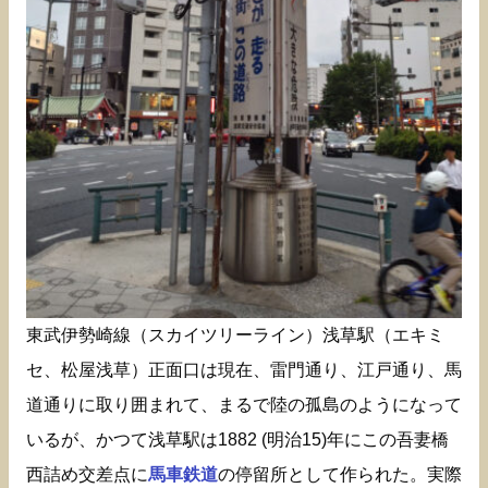
東武伊勢崎線（スカイツリーライン）浅草駅（エキミ
セ、松屋浅草）正面口は現在、雷門通り、江戸通り、馬
道通りに取り囲まれて、まるで陸の孤島のようになって
いるが、かつて浅草駅は1882 (明治15)年にこの吾妻橋
西詰め交差点に
馬車鉄道
の停留所として作られた。実際