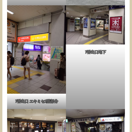
7番出口地下
7番出口 エキミセ1階部分