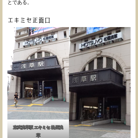
とである。
エキミセ正面口
東武浅草駅 エキミセ 松屋浅
草