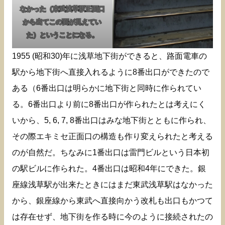
なかった（東武浅草駅正面口
から出てこの面が見えてい
た）ということになる。
1955 (昭和30)年に浅草地下街ができると、路面電車の
駅から地下街へ直接入れるように8番出口ができたので
ある（6番出口は明らかに地下街と同時に作られてい
る。6番出口より前に8番出口が作られたとは考えにく
いから、5, 6, 7, 8番出口はみな地下街とともに作られ、
その際エキミセ正面口の構造も作り変えられたと考える
のが自然だ。ちなみに1番出口は雷門ビルという日本初
の駅ビルに作られた。4番出口は昭和4年にできた。銀
座線浅草駅が出来たときにはまだ東武浅草駅はなかった
から、銀座線から東武へ直接向かう改札も出口もかつて
は存在せず、地下街を作る時に今のように接続されたの