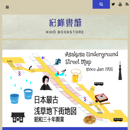
検
Twitter
YouT
索
コ
ン
紀峰書舗
テ
KIHŌ BOOKSTORE
ン
ツ
へ
ス
キ
ッ
プ