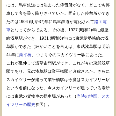
には、馬車鉄道には決まった停留所がなく、どこでも停
車して客を乗り降りさせていた。固定した停留所ができ
たのは1904 (明治37)年に馬車鉄道が電化されて
路面電
車
となってからである。その後、1927 (昭和2)年に銀座
線浅草駅ができ、1931 (昭和6)年には東武伊勢崎線の浅
草駅ができた（細かいことを言えば、東武浅草駅は明治
44年に
業平橋
、つまり今のスカイツリー駅にあった。
これが延伸して浅草雷門駅ができ、これが今の東武浅草
駅であり、元の浅草駅は業平橋駅と改称された。さらに
スカイツリーが建って業平橋駅は今度はスカイツリー駅
という名前になった。今スカイツリーが建っている場所
には東武の貨物車の操車場があった（
当時の地図
、
スカ
イツリーの歴史
参照）。