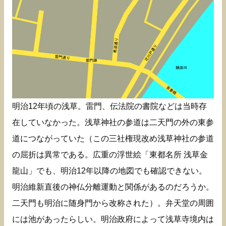
明治12年頃の浅草。雷門、伝法院の書院などは当時存
在していなかった。浅草神社の参道は二天門の外の東参
道につながっていた（この三社権現改め浅草神社の参道
の屈折は異常である。広重の浮世絵「東都名所 浅草金
龍山」でも、明治12年以降の地図でも確認できない。
明治維新直後の神仏分離運動と関係があるのだろうか。
二天門も明治に随身門から改称された）。弁天堂の周囲
には池があったらしい。明治政府によって浅草寺境内は