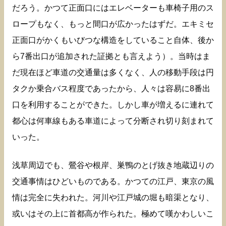
だろう。かつて正面口にはエレベーターも車椅子用のス
ロープもなく、もっと間口が広かったはずだ。エキミセ
正面口がかくもいびつな構造をしていること自体、後か
ら7番出口が追加された証拠とも言えよう）。当時はま
だ現在ほど車道の交通量は多くなく、人の移動手段は円
タクか乗合バス程度であったから、人々は容易に8番出
口を利用することができた。しかし車が増えるに連れて
都心は何車線もある車道によって分断され切り刻まれて
いった。
浅草周辺でも、鶯谷や根岸、巣鴨のとげ抜き地蔵辺りの
交通事情はひどいものである。かつての江戸、東京の風
情は完全に失われた。河川や江戸城の堀も暗渠となり、
或いはその上に首都高が作られた。極めて嘆かわしいこ