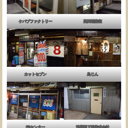
ケバブファクトリー
高田理容室
カットセブン
鳥じん
PRセンター
浅草地下道株式会社