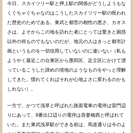
今日、スカイツリー駅と押上駅の関係がどうしようもな
くぐちゃぐちゃなのはこうしたスカイツリー駅の呪われ
た歴史のためである。東武と都営の相性の悪さ、カオス
さは、よそからこの地を訪れた者にとっては驚きと困惑
以外の何ものでもないのだが、地元の人はきっと都市計
画というものを一切信用していないのに違いない（私も
ようやく最近この台東区から墨田区、足立区にかけて漂
っているこうした諦めの境地のようなものをやっと理解
してきた。慣れてくればそれが心地よさに変わるのかも
しれない）。
一方で、かつて浅草と呼ばれた路面電車の電停は雷門辺
りにあって、8番出口辺りの電停は吾妻橋西と呼ばれて
いた。また東武浅草駅ができる前は、馬道通りは今のよ