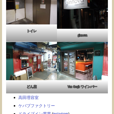
トイレ
ginnova
どん底
Van Gogh ワインバー
高田理容室
ケバブファクトリー
ドライブイン電電
(
instagram
)