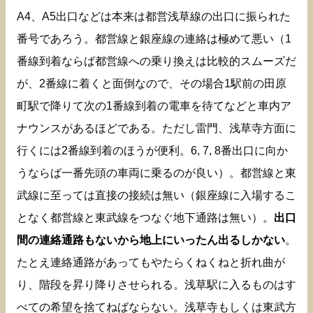
A4、A5出口などは本来は都営浅草線の出口に振られた
番号であろう。都営線と銀座線の連絡は極めて悪い（1
番線到着ならば都営線への乗り換えは比較的スムーズだ
が、2番線に着くと面倒なので、その場合1駅前の田原
町駅で降りて次の1番線到着の電車を待てなどと車内ア
ナウンスがあるほどである。ただし雷門、浅草寺方面に
行くには2番線到着のほうが便利。6, 7, 8番出口に向か
うならば一番先頭の車両に乗るのが良い）。都営線と東
武線に至っては直接の接続は無い（銀座線に入場するこ
となく都営線と東武線をつなぐ地下通路は無い）。
出口
間の連絡通路もないから地上にいったん出るしかない
。
たとえ連絡通路があってもやたらくねくねと折れ曲が
り、階段を昇り降りさせられる。浅草駅に入るものはす
べての希望を捨てねばならない。浅草寺もしくは東武方