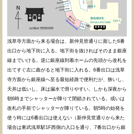
浅草寺方面から来る場合は、新仲見世通りに面した6番
出口から地下街に入る。地下街を抜ければそのまま銀座
線までいける。逆に銀座線到着ホームの先頭から改札を
出てすぐ左に曲がると地下街に入れる。6番出口は浅草
寺方面から銀座線へ至る最短経路で便利だが、狭いし、
天井は低いし、床は漏水で滑りやすい。しかも深夜から
朝6時までシャッターが降りて閉鎖されている。或いは
改札の手前でシャッターが降りている。朝5時の始発を
使う時には6番出口は使えない（新仲見世通りから来た
場合は東武浅草駅1F西側の入口を通り、7番出口から銀