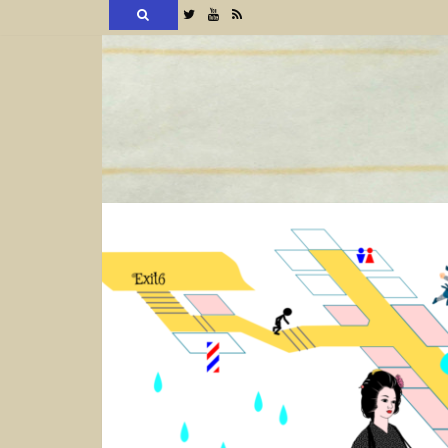
検
Twitter
YouTube
RSS
索
コ
ン
テ
ン
ツ
へ
ス
キ
ッ
プ