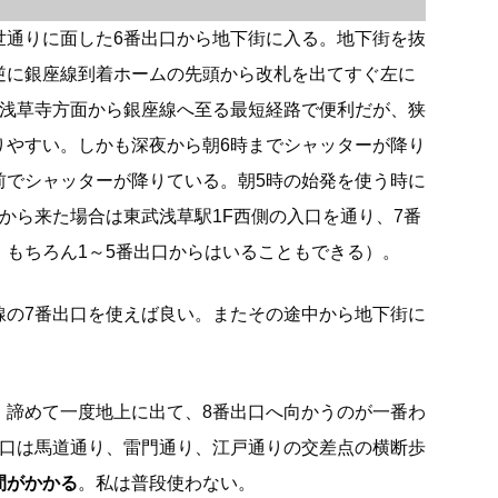
世通りに面した6番出口から地下街に入る。地下街を抜
逆に銀座線到着ホームの先頭から改札を出てすぐ左に
は浅草寺方面から銀座線へ至る最短経路で便利だが、狭
りやすい。しかも深夜から朝6時までシャッターが降り
前でシャッターが降りている。朝5時の始発を使う時に
から来た場合は東武浅草駅1F西側の入口を通り、7番
。もちろん1～5番出口からはいることもできる）。
線の7番出口を使えば良い。またその途中から地下街に
、諦めて一度地上に出て、8番出口へ向かうのが一番わ
出口は馬道通り、雷門通り、江戸通りの交差点の横断歩
間がかかる
。私は普段使わない。