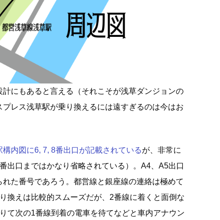
設計にもあると言える（それこそが浅草ダンジョンの
スプレス浅草駅が乗り換えるには遠すぎるのは今はお
内図に6, 7, 8番出口が記載されている
が、非常に
番出口まではかなり省略されている）。A4、A5出口
られた番号であろう。都営線と銀座線の連絡は極めて
乗り換えは比較的スムーズだが、2番線に着くと面倒な
降りて次の1番線到着の電車を待てなどと車内アナウン