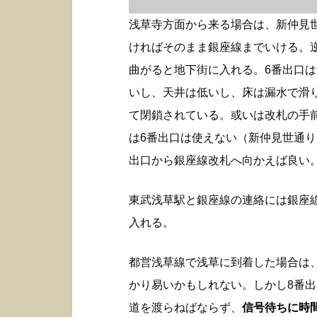
浅草寺方面から来る場合は、新仲見
ければそのまま銀座線までいける。
曲がると地下街に入れる。6番出口
いし、天井は低いし、床は漏水で滑
て閉鎖されている。或いは改札の手
は6番出口は使えない（新仲見世通り
出口から銀座線改札へ向かえば良い
東武浅草駅と銀座線の連絡には銀座
入れる。
都営浅草線で浅草に到着した場合は
かり易いかもしれない。しかし8番
道を渡らねばならず、
信号待ちに時