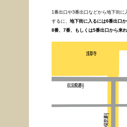
1番出口や3番出口などから地下街
するに、
地下街に入るには6番出口
8番、7番、もしくは5番出口から来