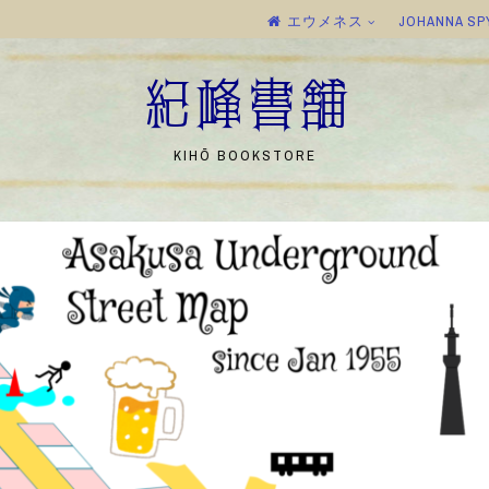
エウメネス
JOHANNA SP
紀峰書舗
KIHŌ BOOKSTORE