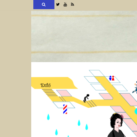
検
Twitter
YouTube
RSS
索
コ
ン
テ
ン
ツ
へ
ス
キ
ッ
プ