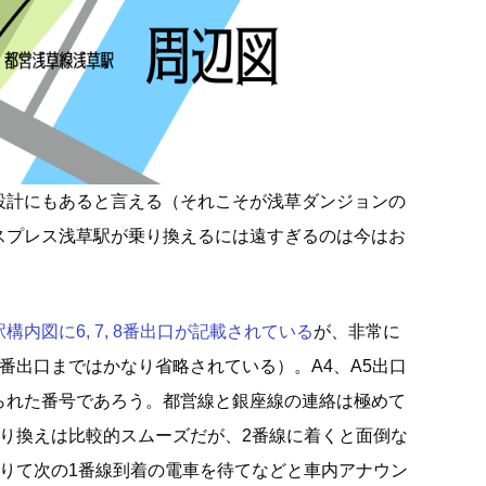
設計にもあると言える（それこそが浅草ダンジョンの
スプレス浅草駅が乗り換えるには遠すぎるのは今はお
内図に6, 7, 8番出口が記載されている
が、非常に
番出口まではかなり省略されている）。A4、A5出口
られた番号であろう。都営線と銀座線の連絡は極めて
乗り換えは比較的スムーズだが、2番線に着くと面倒な
降りて次の1番線到着の電車を待てなどと車内アナウン