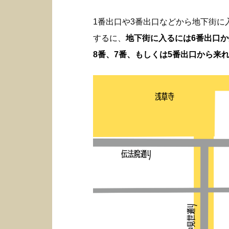
1番出口や3番出口などから地下街
するに、
地下街に入るには6番出口
8番、7番、もしくは5番出口から来