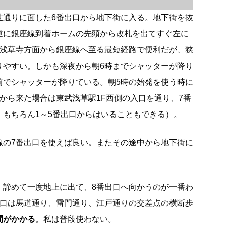
世通りに面した6番出口から地下街に入る。地下街を抜
逆に銀座線到着ホームの先頭から改札を出てすぐ左に
は浅草寺方面から銀座線へ至る最短経路で便利だが、狭
りやすい。しかも深夜から朝6時までシャッターが降り
前でシャッターが降りている。朝5時の始発を使う時に
から来た場合は東武浅草駅1F西側の入口を通り、7番
。もちろん1～5番出口からはいることもできる）。
線の7番出口を使えば良い。またその途中から地下街に
、諦めて一度地上に出て、8番出口へ向かうのが一番わ
出口は馬道通り、雷門通り、江戸通りの交差点の横断歩
間がかかる
。私は普段使わない。