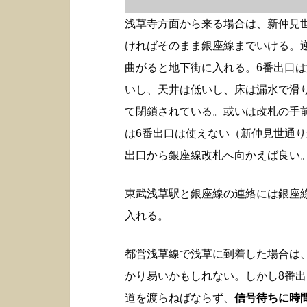
浅草寺方面から来る場合は、新仲見
ければそのまま銀座線までいける。
曲がると地下街に入れる。6番出口
いし、天井は低いし、床は漏水で滑
て閉鎖されている。或いは改札の手
は6番出口は使えない（新仲見世通り
出口から銀座線改札へ向かえば良い
東武浅草駅と銀座線の連絡には銀座
入れる。
都営浅草線で浅草に到着した場合は
かり易いかもしれない。しかし8番
道を渡らねばならず、
信号待ちに時