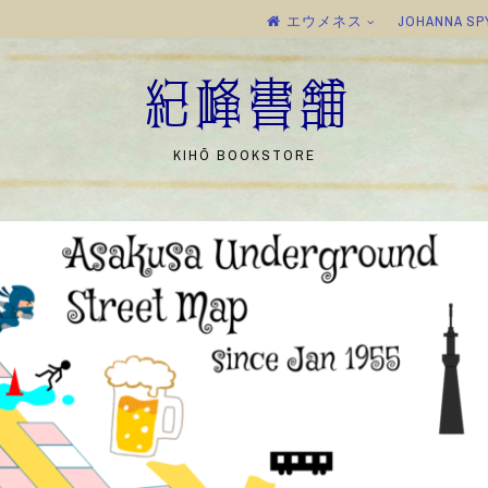
エウメネス
JOHANNA SP
紀峰書舗
KIHŌ BOOKSTORE