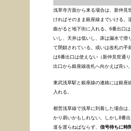
浅草寺方面から来る場合は、新仲見
ければそのまま銀座線までいける。
曲がると地下街に入れる。6番出口
いし、天井は低いし、床は漏水で滑
て閉鎖されている。或いは改札の手
は6番出口は使えない（新仲見世通り
出口から銀座線改札へ向かえば良い
東武浅草駅と銀座線の連絡には銀座
入れる。
都営浅草線で浅草に到着した場合は
かり易いかもしれない。しかし8番
道を渡らねばならず、
信号待ちに時