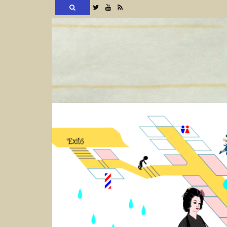
検
Twitter
YouTube
RSS
索
コ
ン
テ
ン
ツ
へ
ス
キ
ッ
プ