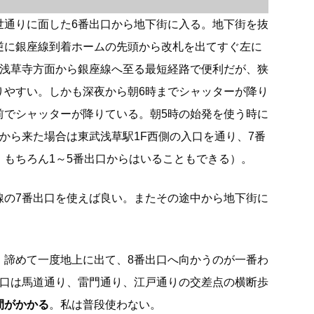
世通りに面した6番出口から地下街に入る。地下街を抜
逆に銀座線到着ホームの先頭から改札を出てすぐ左に
は浅草寺方面から銀座線へ至る最短経路で便利だが、狭
りやすい。しかも深夜から朝6時までシャッターが降り
前でシャッターが降りている。朝5時の始発を使う時に
から来た場合は東武浅草駅1F西側の入口を通り、7番
。もちろん1～5番出口からはいることもできる）。
線の7番出口を使えば良い。またその途中から地下街に
、諦めて一度地上に出て、8番出口へ向かうのが一番わ
出口は馬道通り、雷門通り、江戸通りの交差点の横断歩
間がかかる
。私は普段使わない。