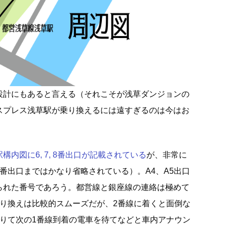
設計にもあると言える（それこそが浅草ダンジョンの
スプレス浅草駅が乗り換えるには遠すぎるのは今はお
内図に6, 7, 8番出口が記載されている
が、非常に
番出口まではかなり省略されている）。A4、A5出口
られた番号であろう。都営線と銀座線の連絡は極めて
乗り換えは比較的スムーズだが、2番線に着くと面倒な
降りて次の1番線到着の電車を待てなどと車内アナウン