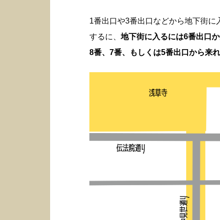
1番出口や3番出口などから地下街
するに、
地下街に入るには6番出口
8番、7番、もしくは5番出口から来