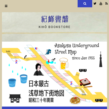
検
Twitter
YouT
索
コ
ン
紀峰書舗
テ
KIHŌ BOOKSTORE
ン
ツ
へ
ス
キ
ッ
プ