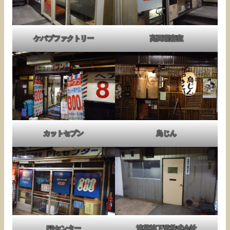
ケバブファクトリー
高田理容室
カットセブン
鳥じん
PRセンター
浅草地下道株式会社