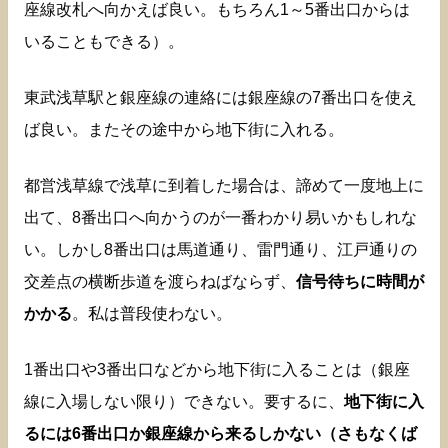
座線改札へ向かえば良い。もちろん1～5番出口からは
いることもできる）。
東武浅草駅と銀座線の連絡には銀座線の7番出口を使え
ば良い。またその途中から地下街に入れる。
都営浅草線で浅草に到着した場合は、諦めて一度地上に
出て、8番出口へ向かうのが一番わかり易いかもしれな
い。しかし8番出口は馬道通り、雷門通り、江戸通りの
交差点の横断歩道を渡らねばならず、
信号待ちに時間が
かかる
。私は普段使わない。
1番出口や3番出口などから地下街に入ることは（銀座
線に入場しない限り）できない。要するに、
地下街に入
るには6番出口か銀座線から来るしかない（さもなくば