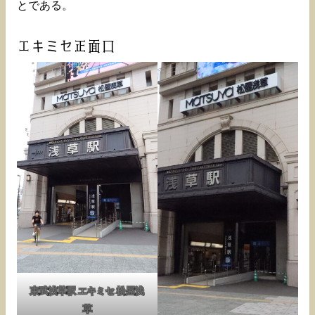
とである。
エキミセ正面口
東武浅草駅 エキミセ 松屋浅
草