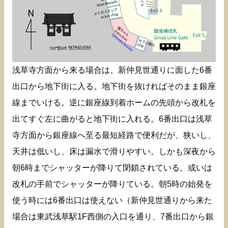
浅草寺方面から来る場合は、新仲見世通りに面した6番
出口から地下街に入る。地下街を抜ければそのまま銀座
線までいける。逆に銀座線到着ホームの先頭から改札を
出てすぐ左に曲がると地下街に入れる。6番出口は浅草
寺方面から銀座線へ至る最短経路で便利だが、狭いし、
天井は低いし、床は漏水で滑りやすい。しかも深夜から
朝6時までシャッターが降りて閉鎖されている。或いは
改札の手前でシャッターが降りている。朝5時の始発を
使う時には6番出口は使えない（新仲見世通りから来た
場合は東武浅草駅1F西側の入口を通り、7番出口から銀