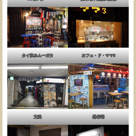
タイ飲みムーガタ
カフェ・ド・ママ3
文殊
忍者場