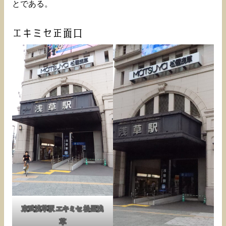
とである。
エキミセ正面口
東武浅草駅 エキミセ 松屋浅
草