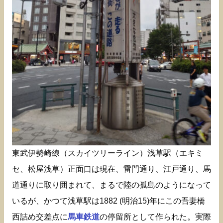
東武伊勢崎線（スカイツリーライン）浅草駅（エキミ
セ、松屋浅草）正面口は現在、雷門通り、江戸通り、馬
道通りに取り囲まれて、まるで陸の孤島のようになって
いるが、かつて浅草駅は1882 (明治15)年にこの吾妻橋
西詰め交差点に
馬車鉄道
の停留所として作られた。実際