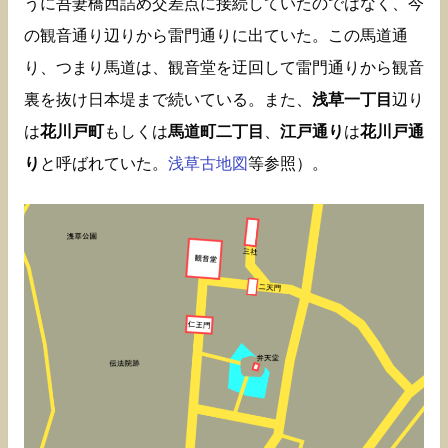
うに吾妻橋西詰め交差点に接続していたのではなく、今
の観音通り辺りから雷門通りに出ていた。この馬道通
り、つまり馬道は、観音堂を迂回して雷門通りから観音
裏を抜け日本堤まで続いている。また、
浅草一丁目
辺り
は
花川戸町
もしくは
馬道町二丁目
、
江戸通り
は
花川戸通
り
と呼ばれていた。
浅草古地図
等参照）。