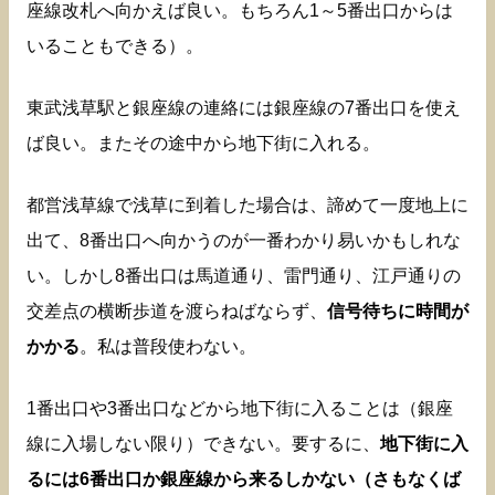
座線改札へ向かえば良い。もちろん1～5番出口からは
いることもできる）。
東武浅草駅と銀座線の連絡には銀座線の7番出口を使え
ば良い。またその途中から地下街に入れる。
都営浅草線で浅草に到着した場合は、諦めて一度地上に
出て、8番出口へ向かうのが一番わかり易いかもしれな
い。しかし8番出口は馬道通り、雷門通り、江戸通りの
交差点の横断歩道を渡らねばならず、
信号待ちに時間が
かかる
。私は普段使わない。
1番出口や3番出口などから地下街に入ることは（銀座
線に入場しない限り）できない。要するに、
地下街に入
るには6番出口か銀座線から来るしかない（さもなくば