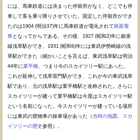
には、馬車鉄道には決まった停留所がなく、どこでも停
車して客を乗り降りさせていた。固定した停留所ができ
たのは1904 (明治37)年に馬車鉄道が電化されて
路面電
車
となってからである。その後、1927 (昭和2)年に銀座
線浅草駅ができ、1931 (昭和6)年には東武伊勢崎線の浅
草駅ができた（細かいことを言えば、東武浅草駅は明治
44年に
業平橋
、つまり今のスカイツリー駅にあった。
これが延伸して浅草雷門駅ができ、これが今の東武浅草
駅であり、元の浅草駅は業平橋駅と改称された。さらに
スカイツリーが建って業平橋駅は今度はスカイツリー駅
という名前になった。今スカイツリーが建っている場所
には東武の貨物車の操車場があった（
当時の地図
、
スカ
イツリーの歴史
参照）。