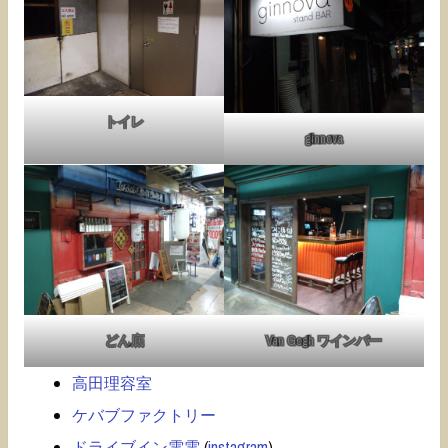
トイレ
ginnova
どん底
Van Gogh ワインバー
高田理容室
ケバブファクトリー
ドライブイン電電
(
instagram
)