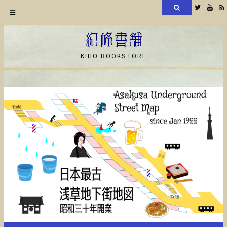
検
Twitter
YouT
索
コ
ン
紀峰書舗
テ
KIHŌ BOOKSTORE
ン
ツ
へ
ス
キ
ッ
プ