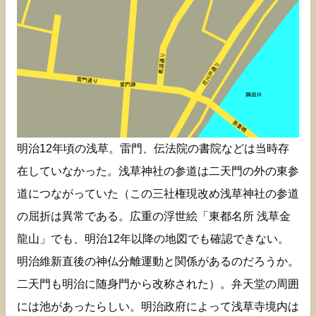
明治12年頃の浅草。雷門、伝法院の書院などは当時存
在していなかった。浅草神社の参道は二天門の外の東参
道につながっていた（この三社権現改め浅草神社の参道
の屈折は異常である。広重の浮世絵「東都名所 浅草金
龍山」でも、明治12年以降の地図でも確認できない。
明治維新直後の神仏分離運動と関係があるのだろうか。
二天門も明治に随身門から改称された）。弁天堂の周囲
には池があったらしい。明治政府によって浅草寺境内は