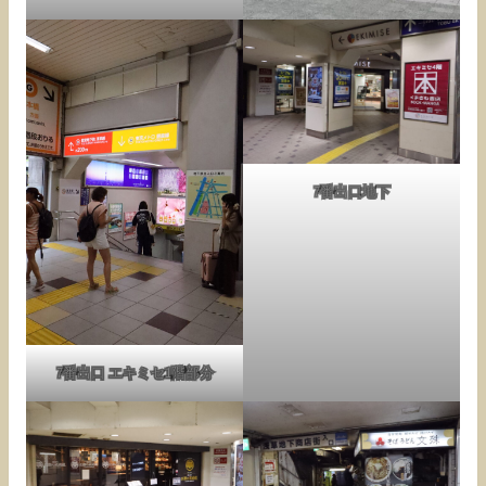
7番出口地下
7番出口 エキミセ1階部分