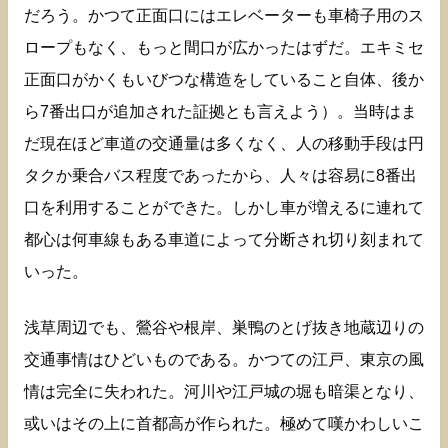
だろう。かつて正面口にはエレベーターも車椅子用のス
ロープもなく、もっと間口が広かったはずだ。エキミセ
正面口がかくもいびつな構造をしていること自体、後か
ら7番出口が追加された証拠とも言えよう）。当時はま
だ現在ほど車道の交通量は多くなく、人の移動手段は円
タクか乗合バス程度であったから、人々は容易に8番出
口を利用することができた。しかし車が増えるに連れて
都心は何車線もある車道によって分断され切り刻まれて
いった。
浅草周辺でも、鶯谷や根岸、巣鴨のとげ抜き地蔵辺りの
交通事情はひどいものである。かつての江戸、東京の風
情は完全に失われた。河川や江戸城の堀も暗渠となり、
或いはその上に首都高が作られた。極めて嘆かわしいこ