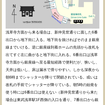
浅草寺方面から来る場合は、新仲見世通りに面した6番
出口から地下街に入る。地下街を抜ければそのまま銀座
線までいける。逆に銀座線到着ホームの先頭から改札を
出てすぐ左に曲がると地下街に入れる。6番出口は浅草
寺方面から銀座線へ至る最短経路で便利だが、狭いし、
天井は低いし、床は漏水で滑りやすい。しかも深夜から
朝6時までシャッターが降りて閉鎖されている。或いは
改札の手前でシャッターが降りている。朝5時の始発を
使う時には6番出口は使えない（新仲見世通りから来た
場合は東武浅草駅1F西側の入口を通り、7番出口から銀