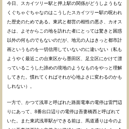
今日、スカイツリー駅と押上駅の関係がどうしようもな
くぐちゃぐちゃなのはこうしたスカイツリー駅の呪われ
た歴史のためである。東武と都営の相性の悪さ、カオス
さは、よそからこの地を訪れた者にとっては驚きと困惑
以外の何ものでもないのだが、地元の人はきっと都市計
画というものを一切信用していないのに違いない（私も
ようやく最近この台東区から墨田区、足立区にかけて漂
っているこうした諦めの境地のようなものをやっと理解
してきた。慣れてくればそれが心地よさに変わるのかも
しれない）。
一方で、かつて浅草と呼ばれた路面電車の電停は雷門辺
りにあって、8番出口辺りの電停は吾妻橋西と呼ばれて
いた。また東武浅草駅ができる前は、馬道通りは今のよ