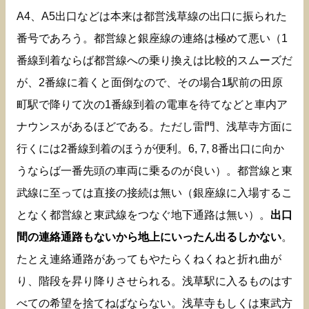
A4、A5出口などは本来は都営浅草線の出口に振られた
番号であろう。都営線と銀座線の連絡は極めて悪い（1
番線到着ならば都営線への乗り換えは比較的スムーズだ
が、2番線に着くと面倒なので、その場合1駅前の田原
町駅で降りて次の1番線到着の電車を待てなどと車内ア
ナウンスがあるほどである。ただし雷門、浅草寺方面に
行くには2番線到着のほうが便利。6, 7, 8番出口に向か
うならば一番先頭の車両に乗るのが良い）。都営線と東
武線に至っては直接の接続は無い（銀座線に入場するこ
となく都営線と東武線をつなぐ地下通路は無い）。
出口
間の連絡通路もないから地上にいったん出るしかない
。
たとえ連絡通路があってもやたらくねくねと折れ曲が
り、階段を昇り降りさせられる。浅草駅に入るものはす
べての希望を捨てねばならない。浅草寺もしくは東武方