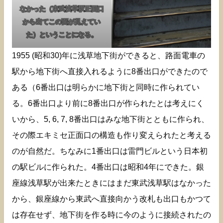
なかった（東武浅草駅正面口
から出てこの面が見えてい
た）ということになる。
1955 (昭和30)年に浅草地下街ができると、路面電車の
駅から地下街へ直接入れるように8番出口ができたので
ある（6番出口は明らかに地下街と同時に作られてい
る。6番出口より前に8番出口が作られたとは考えにく
いから、5, 6, 7, 8番出口はみな地下街とともに作られ、
その際エキミセ正面口の構造も作り変えられたと考える
のが自然だ。ちなみに1番出口は雷門ビルという日本初
の駅ビルに作られた。4番出口は昭和4年にできた。銀
座線浅草駅が出来たときにはまだ東武浅草駅はなかった
から、銀座線から東武へ直接向かう改札も出口もかつて
は存在せず、地下街を作る時に今のように接続されたの