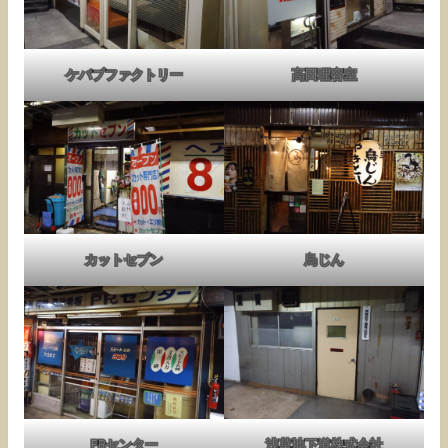
ケバブファクトリー
高田理容室
カットセブン
鳥じん
PRセンター
浅草地下道株式会社