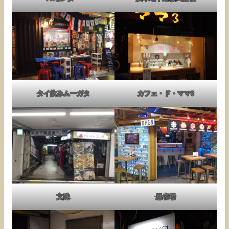
タイ飲みムーガタ
カフェ・ド・ママ3
文殊
忍者場