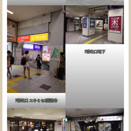
7番出口地下
7番出口 エキミセ1階部分