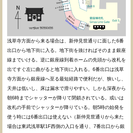
浅草寺方面から来る場合は、新仲見世通りに面した6番
出口から地下街に入る。地下街を抜ければそのまま銀座
線までいける。逆に銀座線到着ホームの先頭から改札を
出てすぐ左に曲がると地下街に入れる。6番出口は浅草
寺方面から銀座線へ至る最短経路で便利だが、狭いし、
天井は低いし、床は漏水で滑りやすい。しかも深夜から
朝6時までシャッターが降りて閉鎖されている。或いは
改札の手前でシャッターが降りている。朝5時の始発を
使う時には6番出口は使えない（新仲見世通りから来た
場合は東武浅草駅1F西側の入口を通り、7番出口から銀