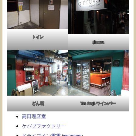
トイレ
ginnova
どん底
Van Gogh ワインバー
高田理容室
ケバブファクトリー
ドライブイン電電
(
instagram
)