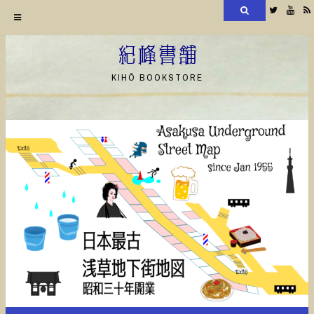
検
Twitter
YouT
索
コ
ン
紀峰書舗
テ
KIHŌ BOOKSTORE
ン
ツ
へ
ス
キ
ッ
プ