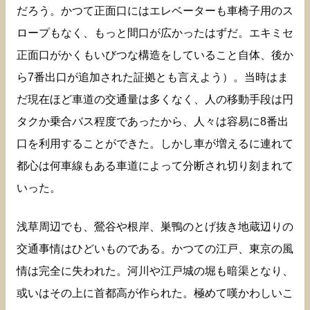
だろう。かつて正面口にはエレベーターも車椅子用のス
ロープもなく、もっと間口が広かったはずだ。エキミセ
正面口がかくもいびつな構造をしていること自体、後か
ら7番出口が追加された証拠とも言えよう）。当時はま
だ現在ほど車道の交通量は多くなく、人の移動手段は円
タクか乗合バス程度であったから、人々は容易に8番出
口を利用することができた。しかし車が増えるに連れて
都心は何車線もある車道によって分断され切り刻まれて
いった。
浅草周辺でも、鶯谷や根岸、巣鴨のとげ抜き地蔵辺りの
交通事情はひどいものである。かつての江戸、東京の風
情は完全に失われた。河川や江戸城の堀も暗渠となり、
或いはその上に首都高が作られた。極めて嘆かわしいこ