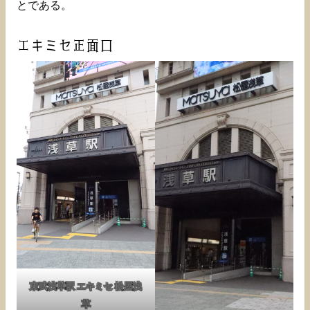
とである。
エキミセ正面口
東武浅草駅 エキミセ 松屋浅
草