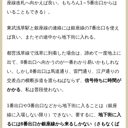
座線改札へ向かえば良い。もちろん1～5番出口からは
いることもできる）。
東武浅草駅と銀座線の連絡には銀座線の7番出口を使え
ば良い。またその途中から地下街に入れる。
都営浅草線で浅草に到着した場合は、諦めて一度地上に
出て、8番出口へ向かうのが一番わかり易いかもしれな
い。しかし8番出口は馬道通り、雷門通り、江戸通りの
交差点の横断歩道を渡らねばならず、
信号待ちに時間が
かかる
。私は普段使わない。
1番出口や3番出口などから地下街に入ることは（銀座
線に入場しない限り）できない。要するに、
地下街に入
るには6番出口か銀座線から来るしかない（さもなくば