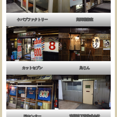
ケバブファクトリー
高田理容室
カットセブン
鳥じん
PRセンター
浅草地下道株式会社