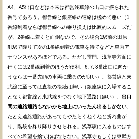
A4、A5出口などは本来は都営浅草線の出口に振られた
番号であろう。都営線と銀座線の連絡は極めて悪い（1
番線到着ならば都営線への乗り換えは比較的スムーズだ
が、2番線に着くと面倒なので、その場合1駅前の田原
町駅で降りて次の1番線到着の電車を待てなどと車内ア
ナウンスがあるほどである。ただし雷門、浅草寺方面に
行くには2番線到着のほうが便利。6, 7, 8番出口に向か
うならば一番先頭の車両に乗るのが良い）。都営線と東
武線に至っては直接の接続は無い（銀座線に入場するこ
となく都営線と東武線をつなぐ地下通路は無い）。
出口
間の連絡通路もないから地上にいったん出るしかない
。
たとえ連絡通路があってもやたらくねくねと折れ曲が
り、階段を昇り降りさせられる。浅草駅に入るものはす
べての希望を捨てねばならない。浅草寺もしくは東武方