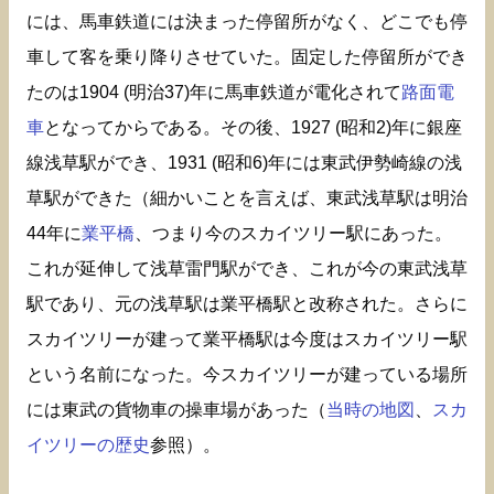
には、馬車鉄道には決まった停留所がなく、どこでも停
車して客を乗り降りさせていた。固定した停留所ができ
たのは1904 (明治37)年に馬車鉄道が電化されて
路面電
車
となってからである。その後、1927 (昭和2)年に銀座
線浅草駅ができ、1931 (昭和6)年には東武伊勢崎線の浅
草駅ができた（細かいことを言えば、東武浅草駅は明治
44年に
業平橋
、つまり今のスカイツリー駅にあった。
これが延伸して浅草雷門駅ができ、これが今の東武浅草
駅であり、元の浅草駅は業平橋駅と改称された。さらに
スカイツリーが建って業平橋駅は今度はスカイツリー駅
という名前になった。今スカイツリーが建っている場所
には東武の貨物車の操車場があった（
当時の地図
、
スカ
イツリーの歴史
参照）。