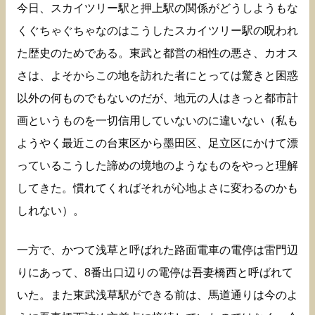
今日、スカイツリー駅と押上駅の関係がどうしようもな
くぐちゃぐちゃなのはこうしたスカイツリー駅の呪われ
た歴史のためである。東武と都営の相性の悪さ、カオス
さは、よそからこの地を訪れた者にとっては驚きと困惑
以外の何ものでもないのだが、地元の人はきっと都市計
画というものを一切信用していないのに違いない（私も
ようやく最近この台東区から墨田区、足立区にかけて漂
っているこうした諦めの境地のようなものをやっと理解
してきた。慣れてくればそれが心地よさに変わるのかも
しれない）。
一方で、かつて浅草と呼ばれた路面電車の電停は雷門辺
りにあって、8番出口辺りの電停は吾妻橋西と呼ばれて
いた。また東武浅草駅ができる前は、馬道通りは今のよ