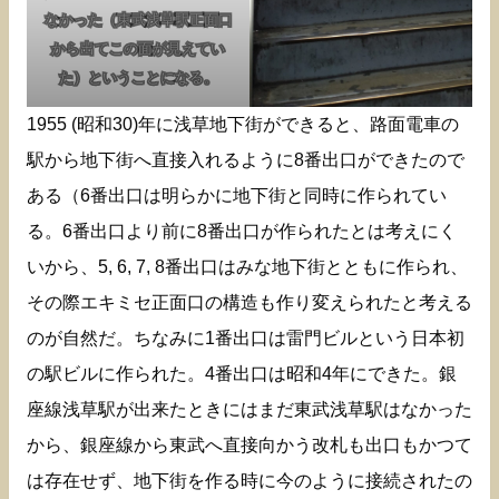
なかった（東武浅草駅正面口
から出てこの面が見えてい
た）ということになる。
1955 (昭和30)年に浅草地下街ができると、路面電車の
駅から地下街へ直接入れるように8番出口ができたので
ある（6番出口は明らかに地下街と同時に作られてい
る。6番出口より前に8番出口が作られたとは考えにく
いから、5, 6, 7, 8番出口はみな地下街とともに作られ、
その際エキミセ正面口の構造も作り変えられたと考える
のが自然だ。ちなみに1番出口は雷門ビルという日本初
の駅ビルに作られた。4番出口は昭和4年にできた。銀
座線浅草駅が出来たときにはまだ東武浅草駅はなかった
から、銀座線から東武へ直接向かう改札も出口もかつて
は存在せず、地下街を作る時に今のように接続されたの