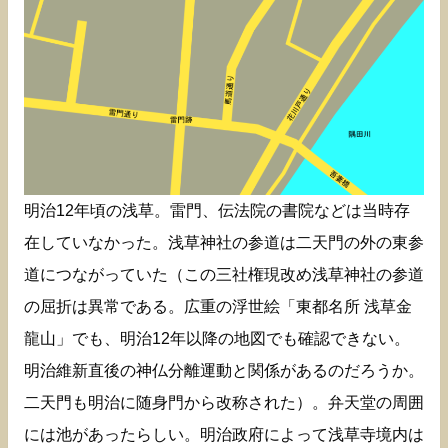
明治12年頃の浅草。雷門、伝法院の書院などは当時存
在していなかった。浅草神社の参道は二天門の外の東参
道につながっていた（この三社権現改め浅草神社の参道
の屈折は異常である。広重の浮世絵「東都名所 浅草金
龍山」でも、明治12年以降の地図でも確認できない。
明治維新直後の神仏分離運動と関係があるのだろうか。
二天門も明治に随身門から改称された）。弁天堂の周囲
には池があったらしい。明治政府によって浅草寺境内は