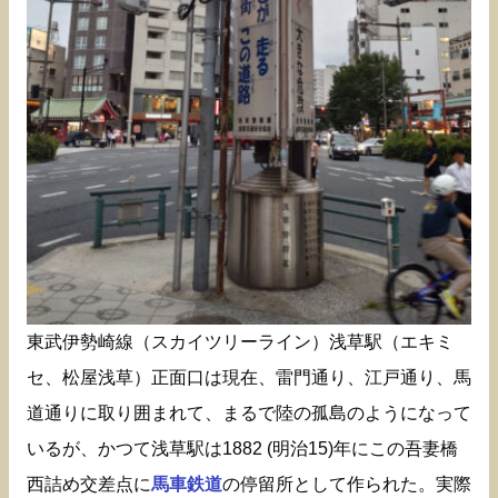
東武伊勢崎線（スカイツリーライン）浅草駅（エキミ
セ、松屋浅草）正面口は現在、雷門通り、江戸通り、馬
道通りに取り囲まれて、まるで陸の孤島のようになって
いるが、かつて浅草駅は1882 (明治15)年にこの吾妻橋
西詰め交差点に
馬車鉄道
の停留所として作られた。実際