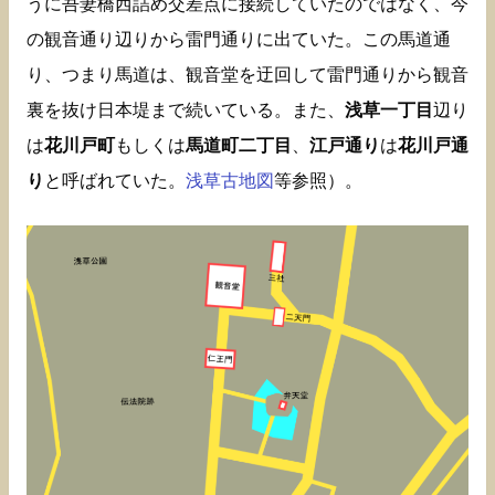
うに吾妻橋西詰め交差点に接続していたのではなく、今
の観音通り辺りから雷門通りに出ていた。この馬道通
り、つまり馬道は、観音堂を迂回して雷門通りから観音
裏を抜け日本堤まで続いている。また、
浅草一丁目
辺り
は
花川戸町
もしくは
馬道町二丁目
、
江戸通り
は
花川戸通
り
と呼ばれていた。
浅草古地図
等参照）。