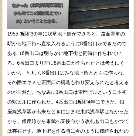
なかった（東武浅草駅正面口
から出てこの面が見えてい
た）ということになる。
1955 (昭和30)年に浅草地下街ができると、路面電車の
駅から地下街へ直接入れるように8番出口ができたので
ある（6番出口は明らかに地下街と同時に作られてい
る。6番出口より前に8番出口が作られたとは考えにく
いから、5, 6, 7, 8番出口はみな地下街とともに作られ、
その際エキミセ正面口の構造も作り変えられたと考える
のが自然だ。ちなみに1番出口は雷門ビルという日本初
の駅ビルに作られた。4番出口は昭和4年にできた。銀
座線浅草駅が出来たときにはまだ東武浅草駅はなかった
から、銀座線から東武へ直接向かう改札も出口もかつて
は存在せず、地下街を作る時に今のように接続されたの