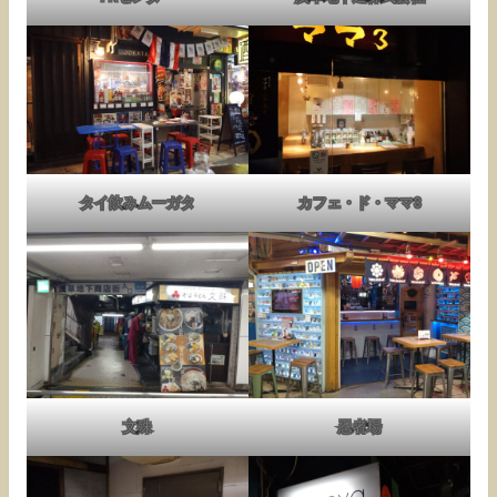
タイ飲みムーガタ
カフェ・ド・ママ3
文殊
忍者場