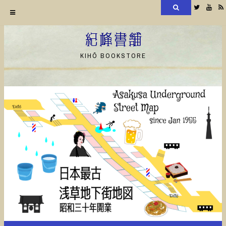
検
Twitter
YouT
索
コ
ン
紀峰書舗
テ
KIHŌ BOOKSTORE
ン
ツ
へ
ス
キ
ッ
プ