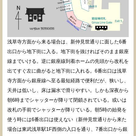
浅草寺方面から来る場合は、新仲見世通りに面した6番
出口から地下街に入る。地下街を抜ければそのまま銀座
線までいける。逆に銀座線到着ホームの先頭から改札を
出てすぐ左に曲がると地下街に入れる。6番出口は浅草
寺方面から銀座線へ至る最短経路で便利だが、狭いし、
天井は低いし、床は漏水で滑りやすい。しかも深夜から
朝6時までシャッターが降りて閉鎖されている。或いは
改札の手前でシャッターが降りている。朝5時の始発を
使う時には6番出口は使えない（新仲見世通りから来た
場合は東武浅草駅1F西側の入口を通り、7番出口から銀