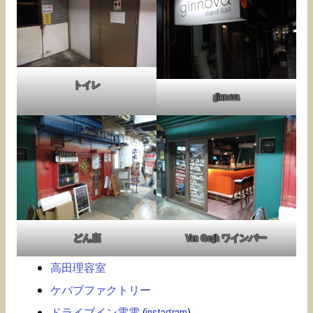
トイレ
ginnova
どん底
Van Gogh ワインバー
高田理容室
ケバブファクトリー
ドライブイン電電
(
instagram
)