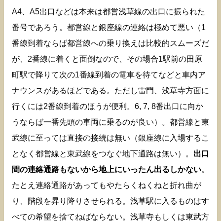
A4、A5出口などは本来は都営浅草線の出口に振られた
番号であろう。都営線と銀座線の連絡は極めて悪い（1
番線到着ならば都営線への乗り換えは比較的スムーズだ
が、2番線に着くと面倒なので、その場合1駅前の田原
町駅で降りて次の1番線到着の電車を待てなどと車内ア
ナウンスがあるほどである。ただし雷門、浅草寺方面に
行くには2番線到着のほうが便利。6, 7, 8番出口に向か
うならば一番先頭の車両に乗るのが良い）。都営線と東
武線に至っては直接の接続は無い（銀座線に入場するこ
となく都営線と東武線をつなぐ地下通路は無い）。
出口
間の連絡通路もないから地上にいったん出るしかない
。
たとえ連絡通路があってもやたらくねくねと折れ曲が
り、階段を昇り降りさせられる。浅草駅に入るものはす
べての希望を捨てねばならない。浅草寺もしくは東武方