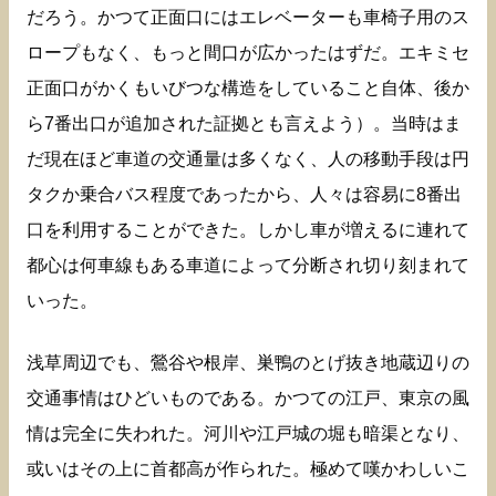
だろう。かつて正面口にはエレベーターも車椅子用のス
ロープもなく、もっと間口が広かったはずだ。エキミセ
正面口がかくもいびつな構造をしていること自体、後か
ら7番出口が追加された証拠とも言えよう）。当時はま
だ現在ほど車道の交通量は多くなく、人の移動手段は円
タクか乗合バス程度であったから、人々は容易に8番出
口を利用することができた。しかし車が増えるに連れて
都心は何車線もある車道によって分断され切り刻まれて
いった。
浅草周辺でも、鶯谷や根岸、巣鴨のとげ抜き地蔵辺りの
交通事情はひどいものである。かつての江戸、東京の風
情は完全に失われた。河川や江戸城の堀も暗渠となり、
或いはその上に首都高が作られた。極めて嘆かわしいこ