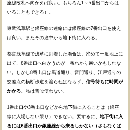
座線改札へ向かえば良い。もちろん1～5番出口からは
いることもできる）。
東武浅草駅と銀座線の連絡には銀座線の7番出口を使え
ば良い。またその途中から地下街に入れる。
都営浅草線で浅草に到着した場合は、諦めて一度地上に
出て、8番出口へ向かうのが一番わかり易いかもしれな
い。しかし8番出口は馬道通り、雷門通り、江戸通りの
交差点の横断歩道を渡らねばならず、
信号待ちに時間が
かかる
。私は普段使わない。
1番出口や3番出口などから地下街に入ることは（銀座
線に入場しない限り）できない。要するに、
地下街に入
るには6番出口か銀座線から来るしかない（さもなくば