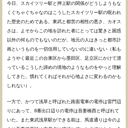
今日、スカイツリー駅と押上駅の関係がどうしようもな
くぐちゃぐちゃなのはこうしたスカイツリー駅の呪われ
た歴史のためである。東武と都営の相性の悪さ、カオス
さは、よそからこの地を訪れた者にとっては驚きと困惑
以外の何ものでもないのだが、地元の人はきっと都市計
画というものを一切信用していないのに違いない（私も
ようやく最近この台東区から墨田区、足立区にかけて漂
っているこうした諦めの境地のようなものをやっと理解
してきた。慣れてくればそれが心地よさに変わるのかも
しれない）。
一方で、かつて浅草と呼ばれた路面電車の電停は雷門辺
りにあって、8番出口辺りの電停は吾妻橋西と呼ばれて
いた。また東武浅草駅ができる前は、馬道通りは今のよ