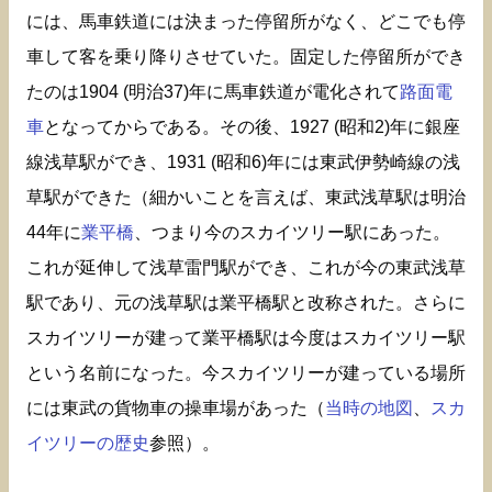
には、馬車鉄道には決まった停留所がなく、どこでも停
車して客を乗り降りさせていた。固定した停留所ができ
たのは1904 (明治37)年に馬車鉄道が電化されて
路面電
車
となってからである。その後、1927 (昭和2)年に銀座
線浅草駅ができ、1931 (昭和6)年には東武伊勢崎線の浅
草駅ができた（細かいことを言えば、東武浅草駅は明治
44年に
業平橋
、つまり今のスカイツリー駅にあった。
これが延伸して浅草雷門駅ができ、これが今の東武浅草
駅であり、元の浅草駅は業平橋駅と改称された。さらに
スカイツリーが建って業平橋駅は今度はスカイツリー駅
という名前になった。今スカイツリーが建っている場所
には東武の貨物車の操車場があった（
当時の地図
、
スカ
イツリーの歴史
参照）。