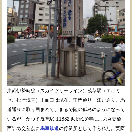
東武伊勢崎線（スカイツリーライン）浅草駅（エキミ
セ、松屋浅草）正面口は現在、雷門通り、江戸通り、馬
道通りに取り囲まれて、まるで陸の孤島のようになって
いるが、かつて浅草駅は1882 (明治15)年にこの吾妻橋
西詰め交差点に
馬車鉄道
の停留所として作られた。実際