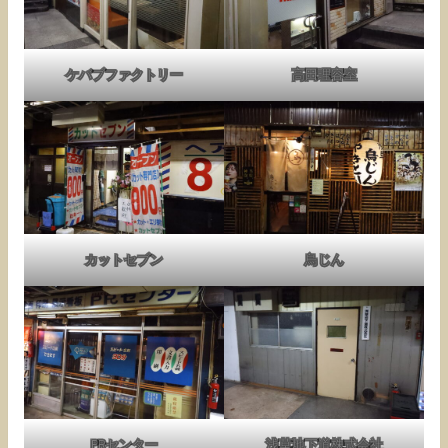
ケバブファクトリー
高田理容室
カットセブン
鳥じん
PRセンター
浅草地下道株式会社