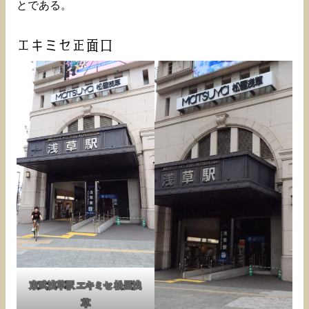
とである。
エキミセ正面口
東武浅草駅 エキミセ 松屋浅
草