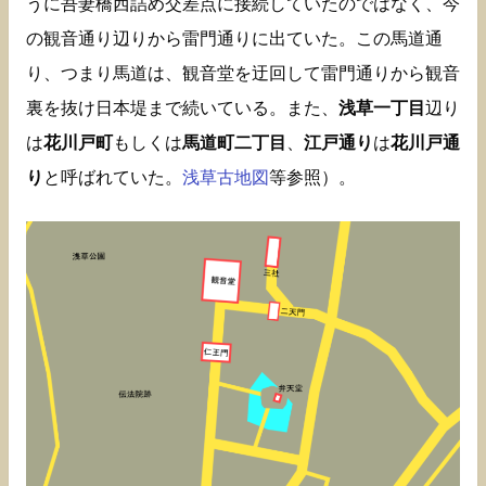
うに吾妻橋西詰め交差点に接続していたのではなく、今
の観音通り辺りから雷門通りに出ていた。この馬道通
り、つまり馬道は、観音堂を迂回して雷門通りから観音
裏を抜け日本堤まで続いている。また、
浅草一丁目
辺り
は
花川戸町
もしくは
馬道町二丁目
、
江戸通り
は
花川戸通
り
と呼ばれていた。
浅草古地図
等参照）。