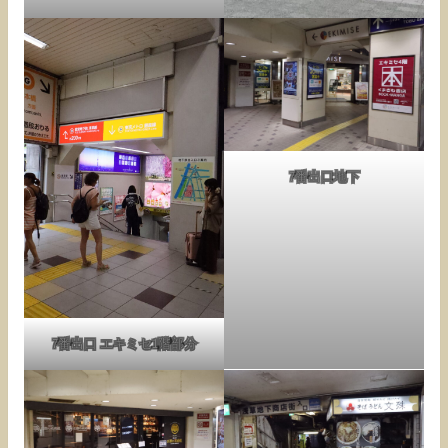
7番出口地下
7番出口 エキミセ1階部分