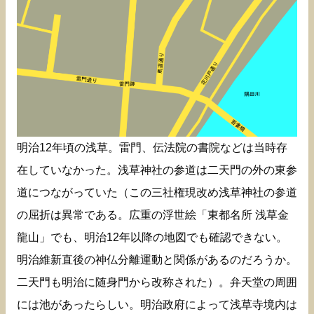
明治12年頃の浅草。雷門、伝法院の書院などは当時存
在していなかった。浅草神社の参道は二天門の外の東参
道につながっていた（この三社権現改め浅草神社の参道
の屈折は異常である。広重の浮世絵「東都名所 浅草金
龍山」でも、明治12年以降の地図でも確認できない。
明治維新直後の神仏分離運動と関係があるのだろうか。
二天門も明治に随身門から改称された）。弁天堂の周囲
には池があったらしい。明治政府によって浅草寺境内は