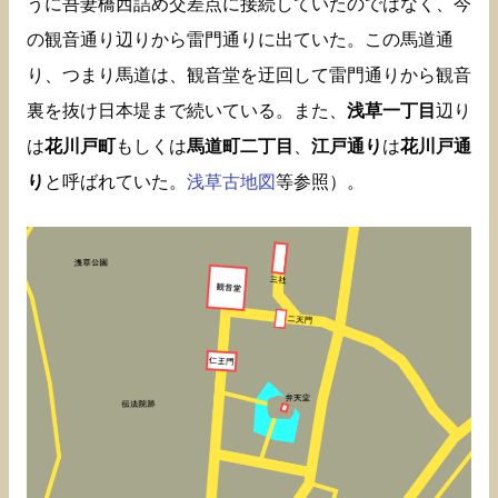
うに吾妻橋西詰め交差点に接続していたのではなく、今
の観音通り辺りから雷門通りに出ていた。この馬道通
り、つまり馬道は、観音堂を迂回して雷門通りから観音
裏を抜け日本堤まで続いている。また、
浅草一丁目
辺り
は
花川戸町
もしくは
馬道町二丁目
、
江戸通り
は
花川戸通
り
と呼ばれていた。
浅草古地図
等参照）。