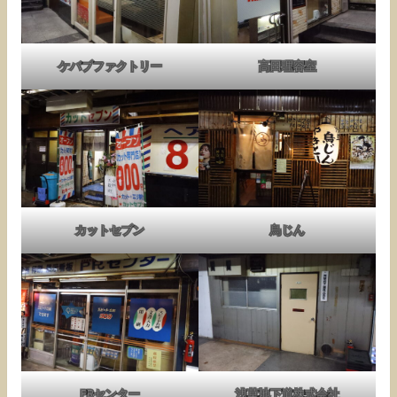
ケバブファクトリー
高田理容室
カットセブン
鳥じん
PRセンター
浅草地下道株式会社