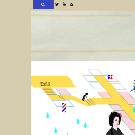
検
Twitter
YouTube
RSS
索
コ
ン
テ
ン
ツ
へ
ス
キ
ッ
プ