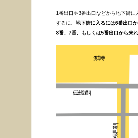
1番出口や3番出口などから地下街
するに、
地下街に入るには6番出口
8番、7番、もしくは5番出口から来