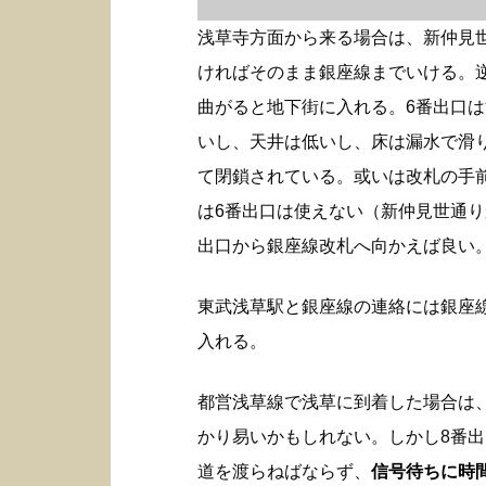
浅草寺方面から来る場合は、新仲見
ければそのまま銀座線までいける。
曲がると地下街に入れる。6番出口
いし、天井は低いし、床は漏水で滑
て閉鎖されている。或いは改札の手
は6番出口は使えない（新仲見世通り
出口から銀座線改札へ向かえば良い
東武浅草駅と銀座線の連絡には銀座
入れる。
都営浅草線で浅草に到着した場合は
かり易いかもしれない。しかし8番
道を渡らねばならず、
信号待ちに時