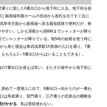
世通りに面した6番出口から地下街に入る。地下街を抜
逆に銀座線到着ホームの先頭から改札を出てすぐ左に
は浅草寺方面から銀座線へ至る最短経路で便利だが、狭
りやすい。しかも深夜から朝6時までシャッターが降り
前でシャッターが降りている。朝5時の始発を使う時に
から来た場合は東武浅草駅1F西側の入口を通り、7番
。もちろん1～5番出口からはいることもできる）。
線の7番出口を使えば良い。またその途中から地下街に
、諦めて一度地上に出て、8番出口へ向かうのが一番わ
出口は馬道通り、雷門通り、江戸通りの交差点の横断歩
間がかかる
。私は普段使わない。