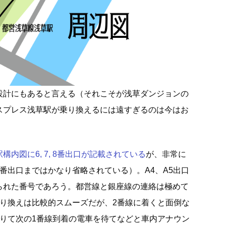
設計にもあると言える（それこそが浅草ダンジョンの
スプレス浅草駅が乗り換えるには遠すぎるのは今はお
内図に6, 7, 8番出口が記載されている
が、非常に
番出口まではかなり省略されている）。A4、A5出口
られた番号であろう。都営線と銀座線の連絡は極めて
乗り換えは比較的スムーズだが、2番線に着くと面倒な
降りて次の1番線到着の電車を待てなどと車内アナウン