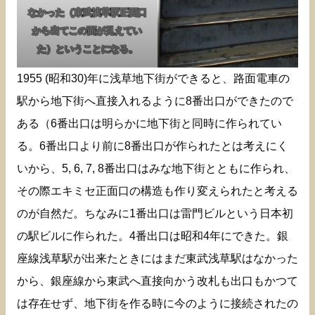
なかった（東武浅草駅正面口
から出てこの面が見えてい
た）ということになる。
1955 (昭和30)年に浅草地下街ができると、路面電車の
駅から地下街へ直接入れるように8番出口ができたので
ある（6番出口は明らかに地下街と同時に作られてい
る。6番出口より前に8番出口が作られたとは考えにく
いから、5, 6, 7, 8番出口はみな地下街とともに作られ、
その際エキミセ正面口の構造も作り変えられたと考える
のが自然だ。ちなみに1番出口は雷門ビルという日本初
の駅ビルに作られた。4番出口は昭和4年にできた。銀
座線浅草駅が出来たときにはまだ東武浅草駅はなかった
から、銀座線から東武へ直接向かう改札も出口もかつて
は存在せず、地下街を作る時に今のように接続されたの