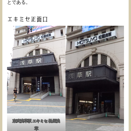
とである。
エキミセ正面口
東武浅草駅 エキミセ 松屋浅
草