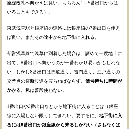
座線改札へ向かえば良い。もちろん1～5番出口からは
いることもできる）。
東武浅草駅と銀座線の連絡には銀座線の7番出口を使え
ば良い。またその途中から地下街に入れる。
都営浅草線で浅草に到着した場合は、諦めて一度地上に
出て、8番出口へ向かうのが一番わかり易いかもしれな
い。しかし8番出口は馬道通り、雷門通り、江戸通りの
交差点の横断歩道を渡らねばならず、
信号待ちに時間が
かかる
。私は普段使わない。
1番出口や3番出口などから地下街に入ることは（銀座
線に入場しない限り）できない。要するに、
地下街に入
るには6番出口か銀座線から来るしかない（さもなくば