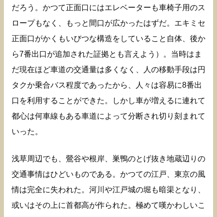
だろう。かつて正面口にはエレベーターも車椅子用のス
ロープもなく、もっと間口が広かったはずだ。エキミセ
正面口がかくもいびつな構造をしていること自体、後か
ら7番出口が追加された証拠とも言えよう）。当時はま
だ現在ほど車道の交通量は多くなく、人の移動手段は円
タクか乗合バス程度であったから、人々は容易に8番出
口を利用することができた。しかし車が増えるに連れて
都心は何車線もある車道によって分断され切り刻まれて
いった。
浅草周辺でも、鶯谷や根岸、巣鴨のとげ抜き地蔵辺りの
交通事情はひどいものである。かつての江戸、東京の風
情は完全に失われた。河川や江戸城の堀も暗渠となり、
或いはその上に首都高が作られた。極めて嘆かわしいこ