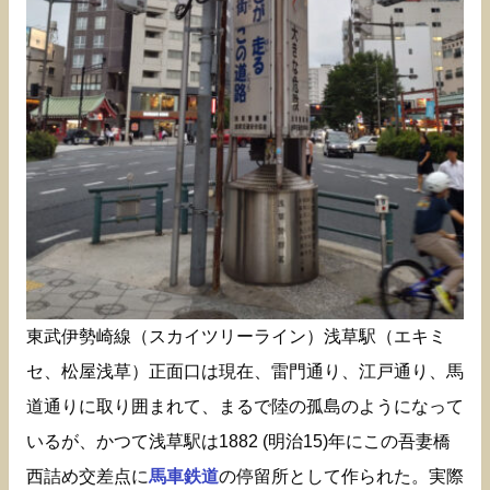
東武伊勢崎線（スカイツリーライン）浅草駅（エキミ
セ、松屋浅草）正面口は現在、雷門通り、江戸通り、馬
道通りに取り囲まれて、まるで陸の孤島のようになって
いるが、かつて浅草駅は1882 (明治15)年にこの吾妻橋
西詰め交差点に
馬車鉄道
の停留所として作られた。実際