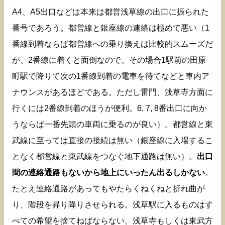
A4、A5出口などは本来は都営浅草線の出口に振られた
番号であろう。都営線と銀座線の連絡は極めて悪い（1
番線到着ならば都営線への乗り換えは比較的スムーズだ
が、2番線に着くと面倒なので、その場合1駅前の田原
町駅で降りて次の1番線到着の電車を待てなどと車内ア
ナウンスがあるほどである。ただし雷門、浅草寺方面に
行くには2番線到着のほうが便利。6, 7, 8番出口に向か
うならば一番先頭の車両に乗るのが良い）。都営線と東
武線に至っては直接の接続は無い（銀座線に入場するこ
となく都営線と東武線をつなぐ地下通路は無い）。
出口
間の連絡通路もないから地上にいったん出るしかない
。
たとえ連絡通路があってもやたらくねくねと折れ曲が
り、階段を昇り降りさせられる。浅草駅に入るものはす
べての希望を捨てねばならない。浅草寺もしくは東武方