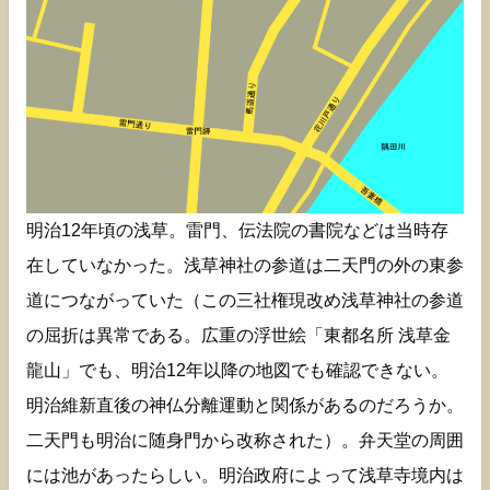
明治12年頃の浅草。雷門、伝法院の書院などは当時存
在していなかった。浅草神社の参道は二天門の外の東参
道につながっていた（この三社権現改め浅草神社の参道
の屈折は異常である。広重の浮世絵「東都名所 浅草金
龍山」でも、明治12年以降の地図でも確認できない。
明治維新直後の神仏分離運動と関係があるのだろうか。
二天門も明治に随身門から改称された）。弁天堂の周囲
には池があったらしい。明治政府によって浅草寺境内は