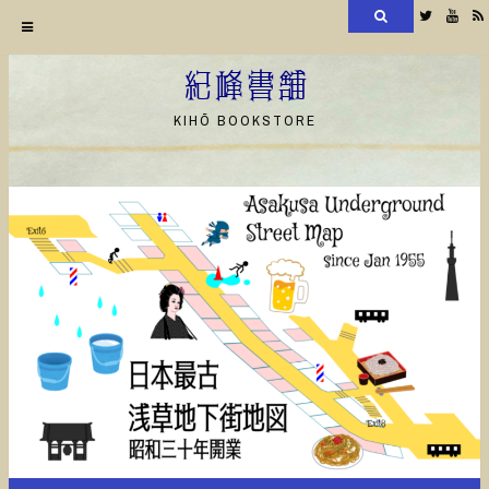
検
Twitter
YouT
索
コ
ン
紀峰書舗
テ
KIHŌ BOOKSTORE
ン
ツ
へ
ス
キ
ッ
プ