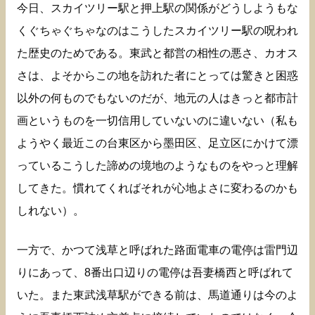
今日、スカイツリー駅と押上駅の関係がどうしようもな
くぐちゃぐちゃなのはこうしたスカイツリー駅の呪われ
た歴史のためである。東武と都営の相性の悪さ、カオス
さは、よそからこの地を訪れた者にとっては驚きと困惑
以外の何ものでもないのだが、地元の人はきっと都市計
画というものを一切信用していないのに違いない（私も
ようやく最近この台東区から墨田区、足立区にかけて漂
っているこうした諦めの境地のようなものをやっと理解
してきた。慣れてくればそれが心地よさに変わるのかも
しれない）。
一方で、かつて浅草と呼ばれた路面電車の電停は雷門辺
りにあって、8番出口辺りの電停は吾妻橋西と呼ばれて
いた。また東武浅草駅ができる前は、馬道通りは今のよ