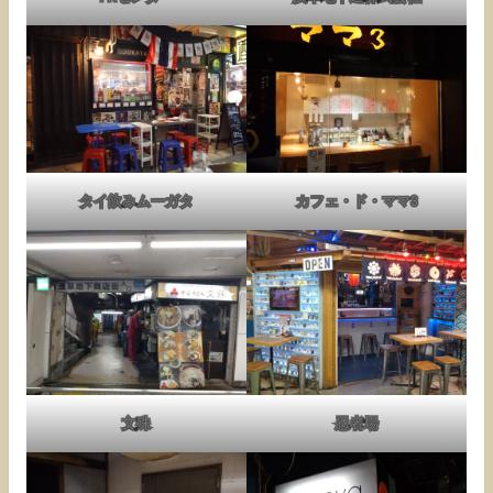
タイ飲みムーガタ
カフェ・ド・ママ3
文殊
忍者場