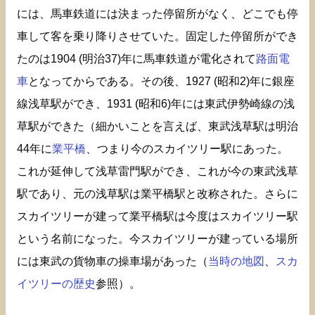
には、馬車鉄道には決まった停留所がなく、どこでも停
車して客を乗り降りさせていた。固定した停留所ができ
たのは1904 (明治37)年に馬車鉄道が電化されて
路面電
車
となってからである。その後、1927 (昭和2)年に銀座
線浅草駅ができ、1931 (昭和6)年には東武伊勢崎線の浅
草駅ができた（細かいことを言えば、東武浅草駅は明治
44年に
業平橋
、つまり今のスカイツリー駅にあった。
これが延伸して浅草雷門駅ができ、これが今の東武浅草
駅であり、元の浅草駅は業平橋駅と改称された。さらに
スカイツリーが建って業平橋駅は今度はスカイツリー駅
という名前になった。今スカイツリーが建っている場所
には東武の貨物車の操車場があった（
当時の地図
、
スカ
イツリーの歴史
参照）。