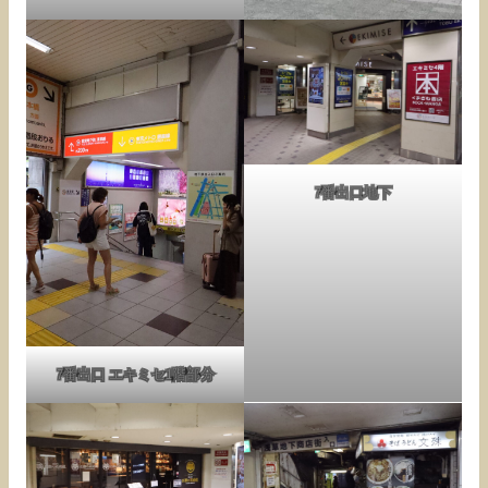
7番出口地下
7番出口 エキミセ1階部分