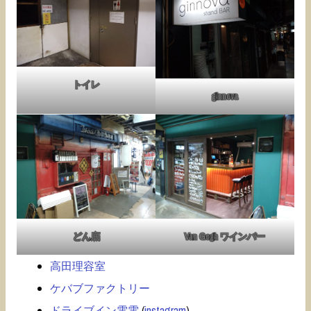
トイレ
ginnova
どん底
Van Gogh ワインバー
高田理容室
ケバブファクトリー
ドライブイン電電
(
instagram
)