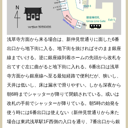
浅草寺方面から来る場合は、新仲見世通りに面した6番
出口から地下街に入る。地下街を抜ければそのまま銀座
線までいける。逆に銀座線到着ホームの先頭から改札を
出てすぐ左に曲がると地下街に入れる。6番出口は浅草
寺方面から銀座線へ至る最短経路で便利だが、狭いし、
天井は低いし、床は漏水で滑りやすい。しかも深夜から
朝6時までシャッターが降りて閉鎖されている。或いは
改札の手前でシャッターが降りている。朝5時の始発を
使う時には6番出口は使えない（新仲見世通りから来た
場合は東武浅草駅1F西側の入口を通り、7番出口から銀