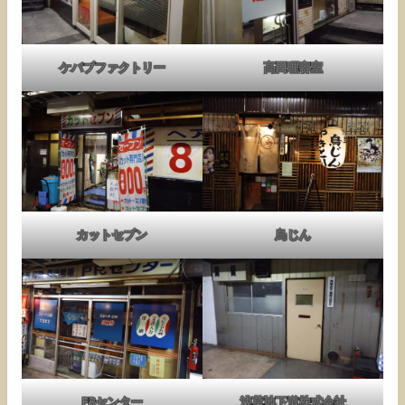
ケバブファクトリー
高田理容室
カットセブン
鳥じん
PRセンター
浅草地下道株式会社