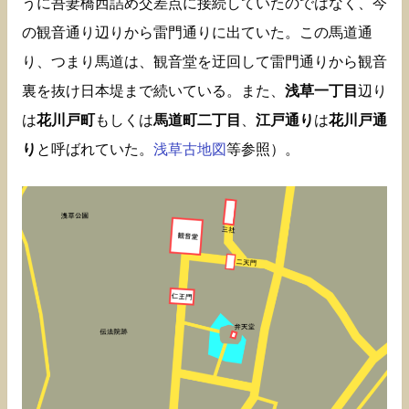
うに吾妻橋西詰め交差点に接続していたのではなく、今
の観音通り辺りから雷門通りに出ていた。この馬道通
り、つまり馬道は、観音堂を迂回して雷門通りから観音
裏を抜け日本堤まで続いている。また、
浅草一丁目
辺り
は
花川戸町
もしくは
馬道町二丁目
、
江戸通り
は
花川戸通
り
と呼ばれていた。
浅草古地図
等参照）。