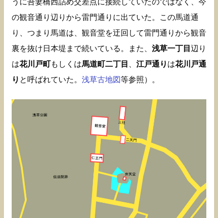
うに吾妻橋西詰め交差点に接続していたのではなく、今
の観音通り辺りから雷門通りに出ていた。この馬道通
り、つまり馬道は、観音堂を迂回して雷門通りから観音
裏を抜け日本堤まで続いている。また、
浅草一丁目
辺り
は
花川戸町
もしくは
馬道町二丁目
、
江戸通り
は
花川戸通
り
と呼ばれていた。
浅草古地図
等参照）。