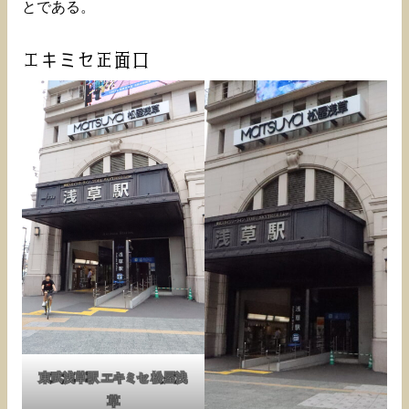
とである。
エキミセ正面口
東武浅草駅 エキミセ 松屋浅
草