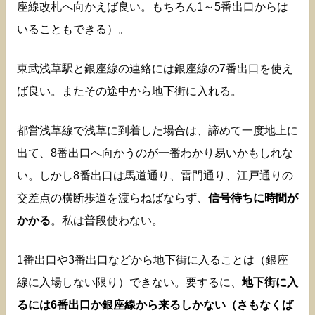
座線改札へ向かえば良い。もちろん1～5番出口からは
いることもできる）。
東武浅草駅と銀座線の連絡には銀座線の7番出口を使え
ば良い。またその途中から地下街に入れる。
都営浅草線で浅草に到着した場合は、諦めて一度地上に
出て、8番出口へ向かうのが一番わかり易いかもしれな
い。しかし8番出口は馬道通り、雷門通り、江戸通りの
交差点の横断歩道を渡らねばならず、
信号待ちに時間が
かかる
。私は普段使わない。
1番出口や3番出口などから地下街に入ることは（銀座
線に入場しない限り）できない。要するに、
地下街に入
るには6番出口か銀座線から来るしかない（さもなくば