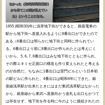
なかった（東武浅草駅正面口
から出てこの面が見えてい
た）ということになる。
1955 (昭和30)年に浅草地下街ができると、路面電車の
駅から地下街へ直接入れるように8番出口ができたので
ある（6番出口は明らかに地下街と同時に作られてい
る。6番出口より前に8番出口が作られたとは考えにく
いから、5, 6, 7, 8番出口はみな地下街とともに作られ、
その際エキミセ正面口の構造も作り変えられたと考える
のが自然だ。ちなみに1番出口は雷門ビルという日本初
の駅ビルに作られた。4番出口は昭和4年にできた。銀
座線浅草駅が出来たときにはまだ東武浅草駅はなかった
から、銀座線から東武へ直接向かう改札も出口もかつて
は存在せず、地下街を作る時に今のように接続されたの