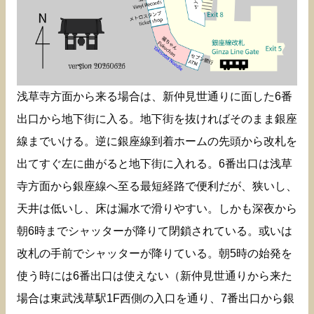
浅草寺方面から来る場合は、新仲見世通りに面した6番
出口から地下街に入る。地下街を抜ければそのまま銀座
線までいける。逆に銀座線到着ホームの先頭から改札を
出てすぐ左に曲がると地下街に入れる。6番出口は浅草
寺方面から銀座線へ至る最短経路で便利だが、狭いし、
天井は低いし、床は漏水で滑りやすい。しかも深夜から
朝6時までシャッターが降りて閉鎖されている。或いは
改札の手前でシャッターが降りている。朝5時の始発を
使う時には6番出口は使えない（新仲見世通りから来た
場合は東武浅草駅1F西側の入口を通り、7番出口から銀