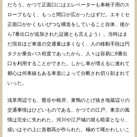
だろう。かつて正面口にはエレベーターも車椅子用のス
ロープもなく、もっと間口が広かったはずだ。エキミセ
正面口がかくもいびつな構造をしていること自体、後か
ら7番出口が追加された証拠とも言えよう）。当時はま
だ現在ほど車道の交通量は多くなく、人の移動手段は円
タクか乗合バス程度であったから、人々は容易に8番出
口を利用することができた。しかし車が増えるに連れて
都心は何車線もある車道によって分断され切り刻まれて
いった。
浅草周辺でも、鶯谷や根岸、巣鴨のとげ抜き地蔵辺りの
交通事情はひどいものである。かつての江戸、東京の風
情は完全に失われた。河川や江戸城の堀も暗渠となり、
或いはその上に首都高が作られた。極めて嘆かわしいこ