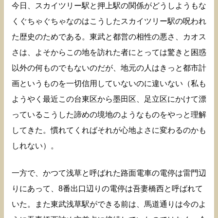
今日、スカイツリー駅と押上駅の関係がどうしようもな
くぐちゃぐちゃなのはこうしたスカイツリー駅の呪われ
た歴史のためである。東武と都営の相性の悪さ、カオス
さは、よそからこの地を訪れた者にとっては驚きと困惑
以外の何ものでもないのだが、地元の人はきっと都市計
画というものを一切信用していないのに違いない（私も
ようやく最近この台東区から墨田区、足立区にかけて漂
っているこうした諦めの境地のようなものをやっと理解
してきた。慣れてくればそれが心地よさに変わるのかも
しれない）。
一方で、かつて浅草と呼ばれた路面電車の電停は雷門辺
りにあって、8番出口辺りの電停は吾妻橋西と呼ばれて
いた。また東武浅草駅ができる前は、馬道通りは今のよ