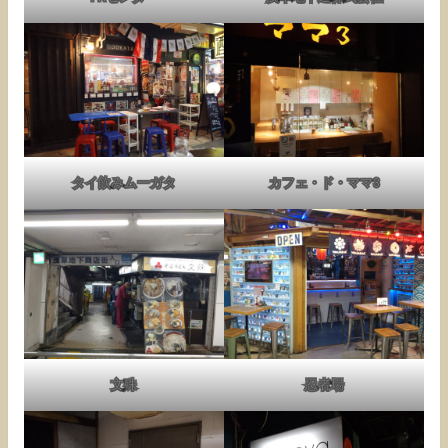
タイ飲みムーガタ
カフェ・ド・ママ3
文殊
忍者場