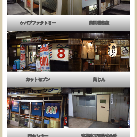
ケバブファクトリー
高田理容室
カットセブン
鳥じん
PRセンター
浅草地下道株式会社