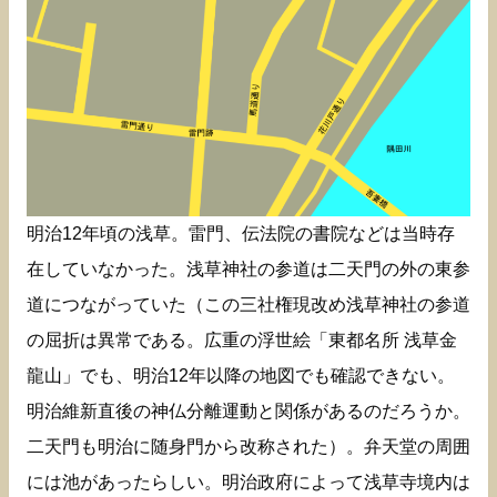
明治12年頃の浅草。雷門、伝法院の書院などは当時存
在していなかった。浅草神社の参道は二天門の外の東参
道につながっていた（この三社権現改め浅草神社の参道
の屈折は異常である。広重の浮世絵「東都名所 浅草金
龍山」でも、明治12年以降の地図でも確認できない。
明治維新直後の神仏分離運動と関係があるのだろうか。
二天門も明治に随身門から改称された）。弁天堂の周囲
には池があったらしい。明治政府によって浅草寺境内は