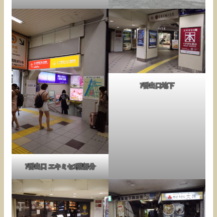
7番出口地下
7番出口 エキミセ1階部分