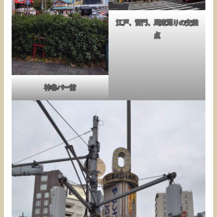
江戸、雷門、馬道通りの交差
点
神谷バー前