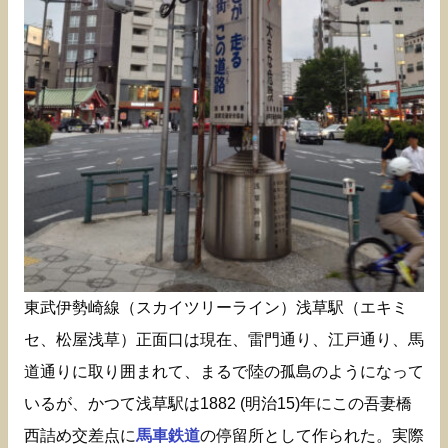
東武伊勢崎線（スカイツリーライン）浅草駅（エキミ
セ、松屋浅草）正面口は現在、雷門通り、江戸通り、馬
道通りに取り囲まれて、まるで陸の孤島のようになって
いるが、かつて浅草駅は1882 (明治15)年にこの吾妻橋
西詰め交差点に
馬車鉄道
の停留所として作られた。実際