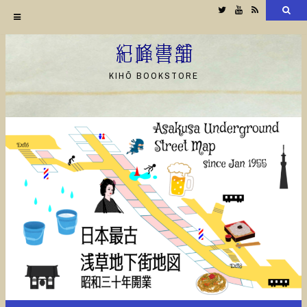
Twitter
YouTube
RSS
検
索
コ
ン
紀峰書舗
テ
KIHŌ BOOKSTORE
ン
ツ
へ
ス
キ
ッ
プ