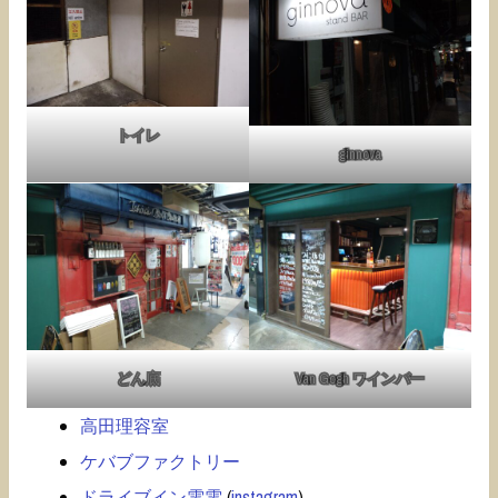
トイレ
ginnova
どん底
Van Gogh ワインバー
高田理容室
ケバブファクトリー
ドライブイン電電
(
instagram
)