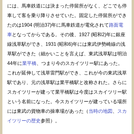
には、馬車鉄道には決まった停留所がなく、どこでも停
車して客を乗り降りさせていた。固定した停留所ができ
たのは1904 (明治37)年に馬車鉄道が電化されて
路面電
車
となってからである。その後、1927 (昭和2)年に銀座
線浅草駅ができ、1931 (昭和6)年には東武伊勢崎線の浅
草駅ができた（細かいことを言えば、東武浅草駅は明治
44年に
業平橋
、つまり今のスカイツリー駅にあった。
これが延伸して浅草雷門駅ができ、これが今の東武浅草
駅であり、元の浅草駅は業平橋駅と改称された。さらに
スカイツリーが建って業平橋駅は今度はスカイツリー駅
という名前になった。今スカイツリーが建っている場所
には東武の貨物車の操車場があった（
当時の地図
、
スカ
イツリーの歴史
参照）。