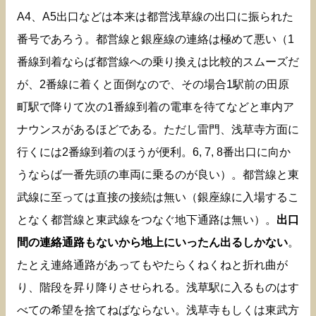
A4、A5出口などは本来は都営浅草線の出口に振られた
番号であろう。都営線と銀座線の連絡は極めて悪い（1
番線到着ならば都営線への乗り換えは比較的スムーズだ
が、2番線に着くと面倒なので、その場合1駅前の田原
町駅で降りて次の1番線到着の電車を待てなどと車内ア
ナウンスがあるほどである。ただし雷門、浅草寺方面に
行くには2番線到着のほうが便利。6, 7, 8番出口に向か
うならば一番先頭の車両に乗るのが良い）。都営線と東
武線に至っては直接の接続は無い（銀座線に入場するこ
となく都営線と東武線をつなぐ地下通路は無い）。
出口
間の連絡通路もないから地上にいったん出るしかない
。
たとえ連絡通路があってもやたらくねくねと折れ曲が
り、階段を昇り降りさせられる。浅草駅に入るものはす
べての希望を捨てねばならない。浅草寺もしくは東武方