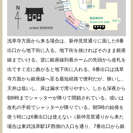
浅草寺方面から来る場合は、新仲見世通りに面した6番
出口から地下街に入る。地下街を抜ければそのまま銀座
線までいける。逆に銀座線到着ホームの先頭から改札を
出てすぐ左に曲がると地下街に入れる。6番出口は浅草
寺方面から銀座線へ至る最短経路で便利だが、狭いし、
天井は低いし、床は漏水で滑りやすい。しかも深夜から
朝6時までシャッターが降りて閉鎖されている。或いは
改札の手前でシャッターが降りている。朝5時の始発を
使う時には6番出口は使えない（新仲見世通りから来た
場合は東武浅草駅1F西側の入口を通り、7番出口から銀