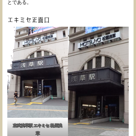
とである。
エキミセ正面口
東武浅草駅 エキミセ 松屋浅
草