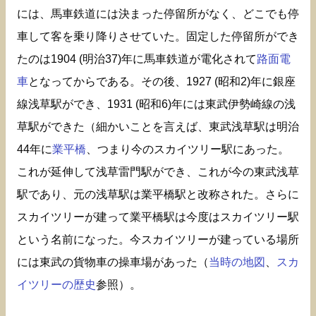
には、馬車鉄道には決まった停留所がなく、どこでも停
車して客を乗り降りさせていた。固定した停留所ができ
たのは1904 (明治37)年に馬車鉄道が電化されて
路面電
車
となってからである。その後、1927 (昭和2)年に銀座
線浅草駅ができ、1931 (昭和6)年には東武伊勢崎線の浅
草駅ができた（細かいことを言えば、東武浅草駅は明治
44年に
業平橋
、つまり今のスカイツリー駅にあった。
これが延伸して浅草雷門駅ができ、これが今の東武浅草
駅であり、元の浅草駅は業平橋駅と改称された。さらに
スカイツリーが建って業平橋駅は今度はスカイツリー駅
という名前になった。今スカイツリーが建っている場所
には東武の貨物車の操車場があった（
当時の地図
、
スカ
イツリーの歴史
参照）。