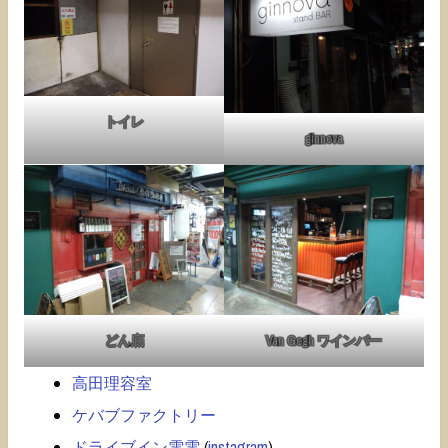
トイレ
ginnova
どん底
Van Gogh ワインバー
高田理容室
ケバブファクトリー
ドライブイン電電
(
instagram
)