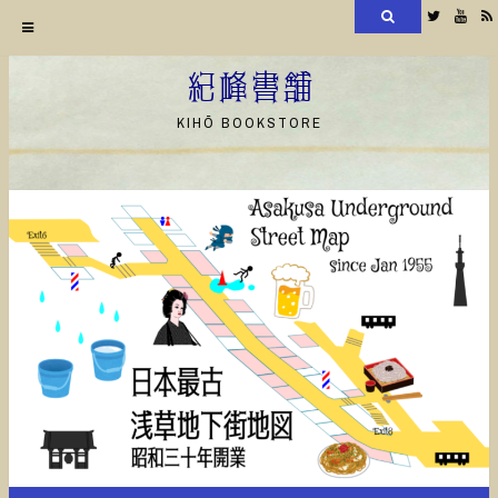
検
Twitter
YouT
索
コ
ン
紀峰書舗
テ
KIHŌ BOOKSTORE
ン
ツ
へ
ス
キ
ッ
プ