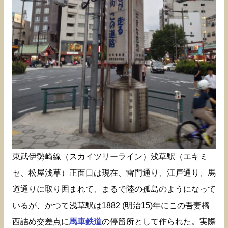
東武伊勢崎線（スカイツリーライン）浅草駅（エキミ
セ、松屋浅草）正面口は現在、雷門通り、江戸通り、馬
道通りに取り囲まれて、まるで陸の孤島のようになって
いるが、かつて浅草駅は1882 (明治15)年にこの吾妻橋
西詰め交差点に
馬車鉄道
の停留所として作られた。実際