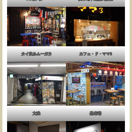
タイ飲みムーガタ
カフェ・ド・ママ3
文殊
忍者場