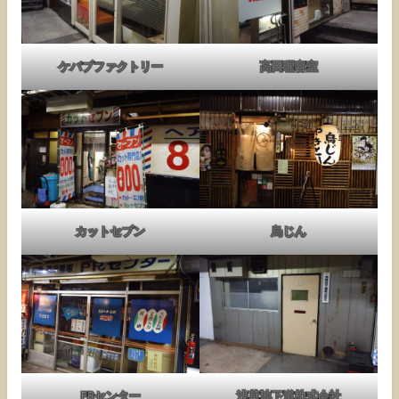
ケバブファクトリー
高田理容室
カットセブン
鳥じん
PRセンター
浅草地下道株式会社