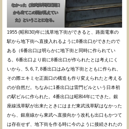
なかった（東武浅草駅正面口
から出てこの面が見えてい
た）ということになる。
1955 (昭和30)年に浅草地下街ができると、路面電車の
駅から地下街へ直接入れるように8番出口ができたので
ある（6番出口は明らかに地下街と同時に作られてい
る。6番出口より前に8番出口が作られたとは考えにく
いから、5, 6, 7, 8番出口はみな地下街とともに作られ、
その際エキミセ正面口の構造も作り変えられたと考える
のが自然だ。ちなみに1番出口は雷門ビルという日本初
の駅ビルに作られた。4番出口は昭和4年にできた。銀
座線浅草駅が出来たときにはまだ東武浅草駅はなかった
から、銀座線から東武へ直接向かう改札も出口もかつて
は存在せず、地下街を作る時に今のように接続されたの