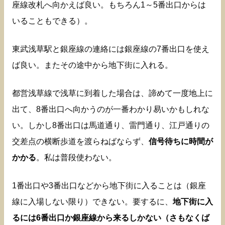
座線改札へ向かえば良い。もちろん1～5番出口からは
いることもできる）。
東武浅草駅と銀座線の連絡には銀座線の7番出口を使え
ば良い。またその途中から地下街に入れる。
都営浅草線で浅草に到着した場合は、諦めて一度地上に
出て、8番出口へ向かうのが一番わかり易いかもしれな
い。しかし8番出口は馬道通り、雷門通り、江戸通りの
交差点の横断歩道を渡らねばならず、
信号待ちに時間が
かかる
。私は普段使わない。
1番出口や3番出口などから地下街に入ることは（銀座
線に入場しない限り）できない。要するに、
地下街に入
るには6番出口か銀座線から来るしかない（さもなくば