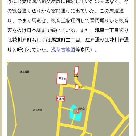
うに吾妻橋西詰め交差点に接続していたのではなく、今
の観音通り辺りから雷門通りに出ていた。この馬道通
り、つまり馬道は、観音堂を迂回して雷門通りから観音
裏を抜け日本堤まで続いている。また、
浅草一丁目
辺り
は
花川戸町
もしくは
馬道町二丁目
、
江戸通り
は
花川戸通
り
と呼ばれていた。
浅草古地図
等参照）。