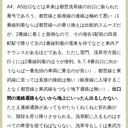
A4、A5出口などは本来は都営浅草線の出口に振られた
番号であろう。都営線と銀座線の連絡は極めて悪い（1
番線到着ならば都営線への乗り換えは比較的スムーズだ
が、2番線に着くと面倒なので、その場合1駅前の田原
町駅で降りて次の1番線到着の電車を待てなどと車内ア
ナウンスがあるほどである。ただし雷門、浅草寺方面に
行くには2番線到着のほうが便利。6, 7, 8番出口に向か
うならば一番先頭の車両に乗るのが良い）。都営線と東
武線に至っては直接の接続は無い（銀座線に入場するこ
となく都営線と東武線をつなぐ地下通路は無い）。
出口
間の連絡通路もないから地上にいったん出るしかない
。
たとえ連絡通路があってもやたらくねくねと折れ曲が
り、階段を昇り降りさせられる。浅草駅に入るものはす
べての希望を捨てねばならない。浅草寺もしくは東武方