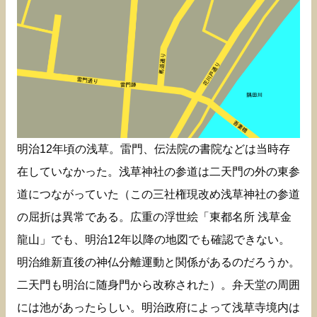
明治12年頃の浅草。雷門、伝法院の書院などは当時存
在していなかった。浅草神社の参道は二天門の外の東参
道につながっていた（この三社権現改め浅草神社の参道
の屈折は異常である。広重の浮世絵「東都名所 浅草金
龍山」でも、明治12年以降の地図でも確認できない。
明治維新直後の神仏分離運動と関係があるのだろうか。
二天門も明治に随身門から改称された）。弁天堂の周囲
には池があったらしい。明治政府によって浅草寺境内は