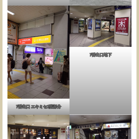
7番出口地下
7番出口 エキミセ1階部分