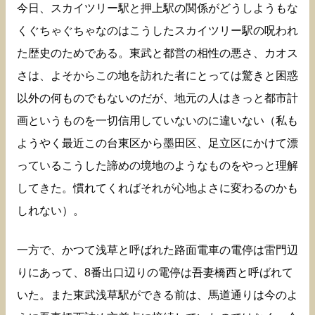
今日、スカイツリー駅と押上駅の関係がどうしようもな
くぐちゃぐちゃなのはこうしたスカイツリー駅の呪われ
た歴史のためである。東武と都営の相性の悪さ、カオス
さは、よそからこの地を訪れた者にとっては驚きと困惑
以外の何ものでもないのだが、地元の人はきっと都市計
画というものを一切信用していないのに違いない（私も
ようやく最近この台東区から墨田区、足立区にかけて漂
っているこうした諦めの境地のようなものをやっと理解
してきた。慣れてくればそれが心地よさに変わるのかも
しれない）。
一方で、かつて浅草と呼ばれた路面電車の電停は雷門辺
りにあって、8番出口辺りの電停は吾妻橋西と呼ばれて
いた。また東武浅草駅ができる前は、馬道通りは今のよ