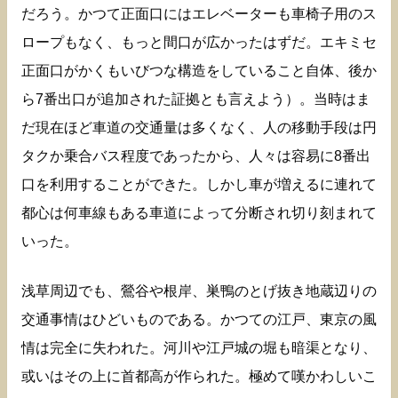
だろう。かつて正面口にはエレベーターも車椅子用のス
ロープもなく、もっと間口が広かったはずだ。エキミセ
正面口がかくもいびつな構造をしていること自体、後か
ら7番出口が追加された証拠とも言えよう）。当時はま
だ現在ほど車道の交通量は多くなく、人の移動手段は円
タクか乗合バス程度であったから、人々は容易に8番出
口を利用することができた。しかし車が増えるに連れて
都心は何車線もある車道によって分断され切り刻まれて
いった。
浅草周辺でも、鶯谷や根岸、巣鴨のとげ抜き地蔵辺りの
交通事情はひどいものである。かつての江戸、東京の風
情は完全に失われた。河川や江戸城の堀も暗渠となり、
或いはその上に首都高が作られた。極めて嘆かわしいこ