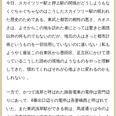
今日、スカイツリー駅と押上駅の関係がどうしようもな
くぐちゃぐちゃなのはこうしたスカイツリー駅の呪われ
た歴史のためである。東武と都営の相性の悪さ、カオス
さは、よそからこの地を訪れた者にとっては驚きと困惑
以外の何ものでもないのだが、地元の人はきっと都市計
画というものを一切信用していないのに違いない（私も
ようやく最近この台東区から墨田区、足立区にかけて漂
っているこうした諦めの境地のようなものをやっと理解
してきた。慣れてくればそれが心地よさに変わるのかも
しれない）。
一方で、かつて浅草と呼ばれた路面電車の電停は雷門辺
りにあって、8番出口辺りの電停は吾妻橋西と呼ばれて
いた。また東武浅草駅ができる前は、馬道通りは今のよ