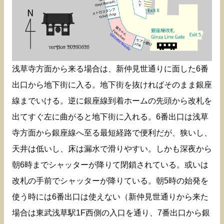
浅草寺方面から来る場合は、新仲見世通りに面した6番
出口から地下街に入る。地下街を抜ければそのまま銀座
線までいける。逆に銀座線到着ホームの先頭から改札を
出てすぐ左に曲がると地下街に入れる。6番出口は浅草
寺方面から銀座線へ至る最短経路で便利だが、狭いし、
天井は低いし、床は漏水で滑りやすい。しかも深夜から
朝6時までシャッターが降りて閉鎖されている。或いは
改札の手前でシャッターが降りている。朝5時の始発を
使う時には6番出口は使えない（新仲見世通りから来た
場合は東武浅草駅1F西側の入口を通り、7番出口から銀