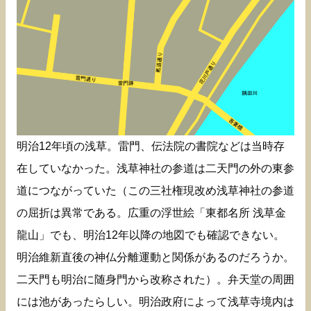
明治12年頃の浅草。雷門、伝法院の書院などは当時存
在していなかった。浅草神社の参道は二天門の外の東参
道につながっていた（この三社権現改め浅草神社の参道
の屈折は異常である。広重の浮世絵「東都名所 浅草金
龍山」でも、明治12年以降の地図でも確認できない。
明治維新直後の神仏分離運動と関係があるのだろうか。
二天門も明治に随身門から改称された）。弁天堂の周囲
には池があったらしい。明治政府によって浅草寺境内は