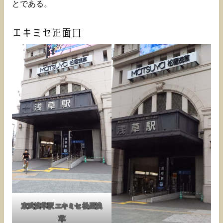
とである。
エキミセ正面口
東武浅草駅 エキミセ 松屋浅
草