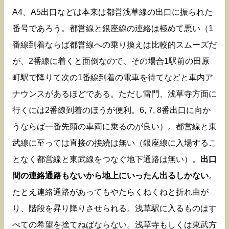
A4、A5出口などは本来は都営浅草線の出口に振られた
番号であろう。都営線と銀座線の連絡は極めて悪い（1
番線到着ならば都営線への乗り換えは比較的スムーズだ
が、2番線に着くと面倒なので、その場合1駅前の田原
町駅で降りて次の1番線到着の電車を待てなどと車内ア
ナウンスがあるほどである。ただし雷門、浅草寺方面に
行くには2番線到着のほうが便利。6, 7, 8番出口に向か
うならば一番先頭の車両に乗るのが良い）。都営線と東
武線に至っては直接の接続は無い（銀座線に入場するこ
となく都営線と東武線をつなぐ地下通路は無い）。
出口
間の連絡通路もないから地上にいったん出るしかない
。
たとえ連絡通路があってもやたらくねくねと折れ曲が
り、階段を昇り降りさせられる。浅草駅に入るものはす
べての希望を捨てねばならない。浅草寺もしくは東武方