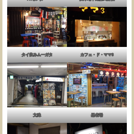
タイ飲みムーガタ
カフェ・ド・ママ3
文殊
忍者場