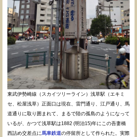
東武伊勢崎線（スカイツリーライン）浅草駅（エキミ
セ、松屋浅草）正面口は現在、雷門通り、江戸通り、馬
道通りに取り囲まれて、まるで陸の孤島のようになって
いるが、かつて浅草駅は1882 (明治15)年にこの吾妻橋
西詰め交差点に
馬車鉄道
の停留所として作られた。実際