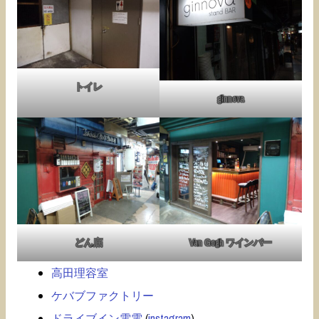
トイレ
ginnova
どん底
Van Gogh ワインバー
高田理容室
ケバブファクトリー
ドライブイン電電
(
instagram
)