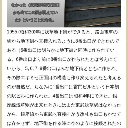
なかった（東武浅草駅正面口
から出てこの面が見えてい
た）ということになる。
1955 (昭和30)年に浅草地下街ができると、路面電車の
駅から地下街へ直接入れるように8番出口ができたので
ある（6番出口は明らかに地下街と同時に作られてい
る。6番出口より前に8番出口が作られたとは考えにく
いから、5, 6, 7, 8番出口はみな地下街とともに作られ、
その際エキミセ正面口の構造も作り変えられたと考える
のが自然だ。ちなみに1番出口は雷門ビルという日本初
の駅ビルに作られた。4番出口は昭和4年にできた。銀
座線浅草駅が出来たときにはまだ東武浅草駅はなかった
から、銀座線から東武へ直接向かう改札も出口もかつて
は存在せず、地下街を作る時に今のように接続されたの