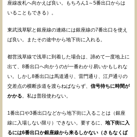
座線改札へ向かえば良い。もちろん1～5番出口からは
いることもできる）。
東武浅草駅と銀座線の連絡には銀座線の7番出口を使え
ば良い。またその途中から地下街に入れる。
都営浅草線で浅草に到着した場合は、諦めて一度地上に
出て、8番出口へ向かうのが一番わかり易いかもしれな
い。しかし8番出口は馬道通り、雷門通り、江戸通りの
交差点の横断歩道を渡らねばならず、
信号待ちに時間が
かかる
。私は普段使わない。
1番出口や3番出口などから地下街に入ることは（銀座
線に入場しない限り）できない。要するに、
地下街に入
るには6番出口か銀座線から来るしかない（さもなくば