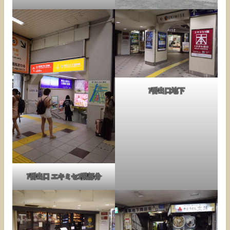
7番出口地下
7番出口 エキミセ1階部分