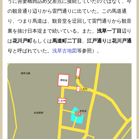
うに吾妻橋西詰め交差点に接続していたのではなく、今
の観音通り辺りから雷門通りに出ていた。この馬道通
り、つまり馬道は、観音堂を迂回して雷門通りから観音
裏を抜け日本堤まで続いている。また、
浅草一丁目
辺り
は
花川戸町
もしくは
馬道町二丁目
、
江戸通り
は
花川戸通
り
と呼ばれていた。
浅草古地図
等参照）。