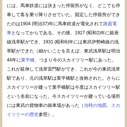
には、馬車鉄道には決まった停留所がなく、どこでも停
車して客を乗り降りさせていた。固定した停留所ができ
たのは1904 (明治37)年に馬車鉄道が電化されて
路面電
車
となってからである。その後、1927 (昭和2)年に銀座
線浅草駅ができ、1931 (昭和6)年には東武伊勢崎線の浅
草駅ができた（細かいことを言えば、東武浅草駅は明治
44年に
業平橋
、つまり今のスカイツリー駅にあった。
これが延伸して浅草雷門駅ができ、これが今の東武浅草
駅であり、元の浅草駅は業平橋駅と改称された。さらに
スカイツリーが建って業平橋駅は今度はスカイツリー駅
という名前になった。今スカイツリーが建っている場所
には東武の貨物車の操車場があった（
当時の地図
、
スカ
イツリーの歴史
参照）。