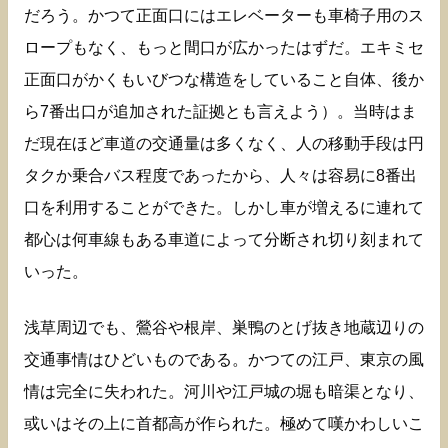
だろう。かつて正面口にはエレベーターも車椅子用のス
ロープもなく、もっと間口が広かったはずだ。エキミセ
正面口がかくもいびつな構造をしていること自体、後か
ら7番出口が追加された証拠とも言えよう）。当時はま
だ現在ほど車道の交通量は多くなく、人の移動手段は円
タクか乗合バス程度であったから、人々は容易に8番出
口を利用することができた。しかし車が増えるに連れて
都心は何車線もある車道によって分断され切り刻まれて
いった。
浅草周辺でも、鶯谷や根岸、巣鴨のとげ抜き地蔵辺りの
交通事情はひどいものである。かつての江戸、東京の風
情は完全に失われた。河川や江戸城の堀も暗渠となり、
或いはその上に首都高が作られた。極めて嘆かわしいこ