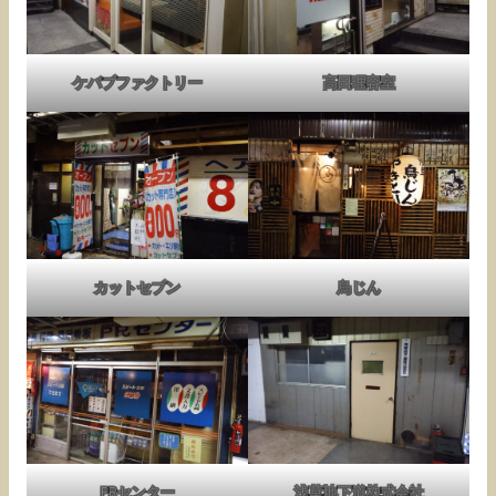
ケバブファクトリー
高田理容室
カットセブン
鳥じん
PRセンター
浅草地下道株式会社