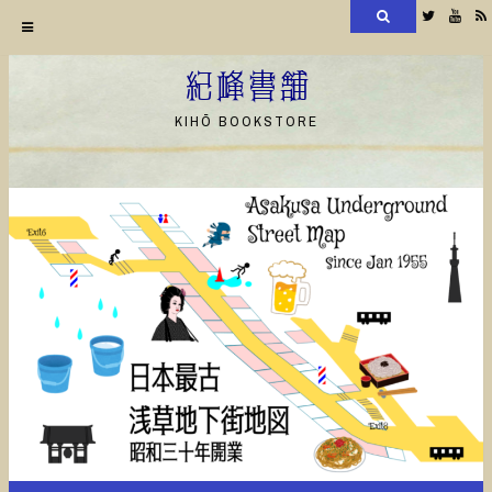
検
Twitter
YouT
索
コ
ン
紀峰書舗
テ
KIHŌ BOOKSTORE
ン
ツ
へ
ス
キ
ッ
プ