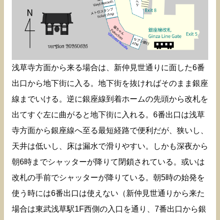
浅草寺方面から来る場合は、新仲見世通りに面した6番
出口から地下街に入る。地下街を抜ければそのまま銀座
線までいける。逆に銀座線到着ホームの先頭から改札を
出てすぐ左に曲がると地下街に入れる。6番出口は浅草
寺方面から銀座線へ至る最短経路で便利だが、狭いし、
天井は低いし、床は漏水で滑りやすい。しかも深夜から
朝6時までシャッターが降りて閉鎖されている。或いは
改札の手前でシャッターが降りている。朝5時の始発を
使う時には6番出口は使えない（新仲見世通りから来た
場合は東武浅草駅1F西側の入口を通り、7番出口から銀