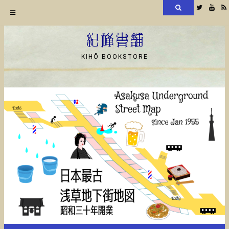
検
Twitter
YouT
索
コ
ン
紀峰書舗
テ
KIHŌ BOOKSTORE
ン
ツ
へ
ス
キ
ッ
プ