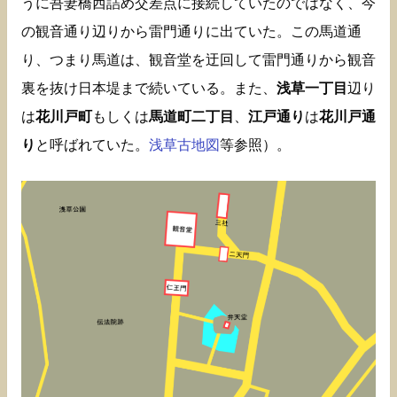
うに吾妻橋西詰め交差点に接続していたのではなく、今
の観音通り辺りから雷門通りに出ていた。この馬道通
り、つまり馬道は、観音堂を迂回して雷門通りから観音
裏を抜け日本堤まで続いている。また、
浅草一丁目
辺り
は
花川戸町
もしくは
馬道町二丁目
、
江戸通り
は
花川戸通
り
と呼ばれていた。
浅草古地図
等参照）。