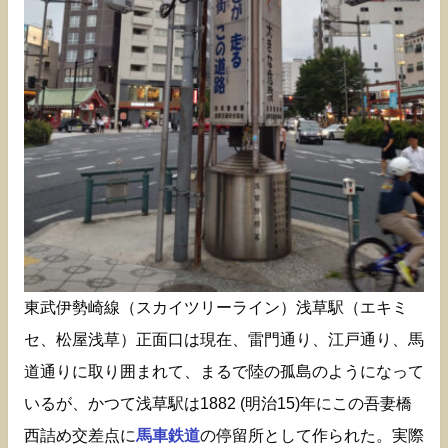
東武伊勢崎線（スカイツリーライン）浅草駅（エキミ
セ、松屋浅草）正面口は現在、雷門通り、江戸通り、馬
道通りに取り囲まれて、まるで陸の孤島のようになって
いるが、かつて浅草駅は1882 (明治15)年にこの吾妻橋
西詰め交差点に
馬車鉄道
の停留所として作られた。実際