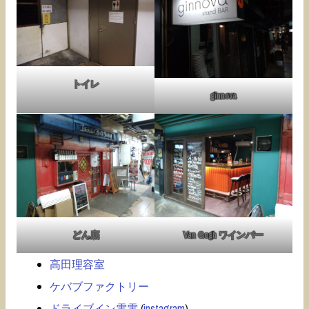
トイレ
ginnova
どん底
Van Gogh ワインバー
高田理容室
ケバブファクトリー
ドライブイン電電
(
instagram
)