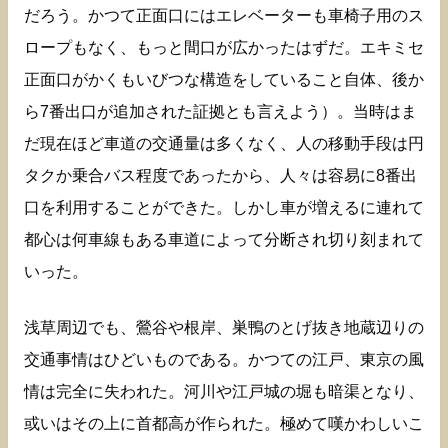
だろう。かつて正面口にはエレベーターも車椅子用のス
ロープもなく、もっと間口が広かったはずだ。エキミセ
正面口がかくもいびつな構造をしていること自体、後か
ら7番出口が追加された証拠とも言えよう）。当時はま
だ現在ほど車道の交通量は多くなく、人の移動手段は円
タクか乗合バス程度であったから、人々は容易に8番出
口を利用することができた。しかし車が増えるに連れて
都心は何車線もある車道によって分断され切り刻まれて
いった。
浅草周辺でも、鶯谷や根岸、巣鴨のとげ抜き地蔵辺りの
交通事情はひどいものである。かつての江戸、東京の風
情は完全に失われた。河川や江戸城の堀も暗渠となり、
或いはその上に首都高が作られた。極めて嘆かわしいこ