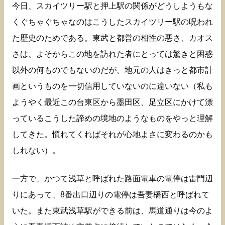
今日、スカイツリー駅と押上駅の関係がどうしようもな
くぐちゃぐちゃなのはこうしたスカイツリー駅の呪われ
た歴史のためである。東武と都営の相性の悪さ、カオス
さは、よそからこの地を訪れた者にとっては驚きと困惑
以外の何ものでもないのだが、地元の人はきっと都市計
画というものを一切信用していないのに違いない（私も
ようやく最近この台東区から墨田区、足立区にかけて漂
っているこうした諦めの境地のようなものをやっと理解
してきた。慣れてくればそれが心地よさに変わるのかも
しれない）。
一方で、かつて浅草と呼ばれた路面電車の電停は雷門辺
りにあって、8番出口辺りの電停は吾妻橋西と呼ばれて
いた。また東武浅草駅ができる前は、馬道通りは今のよ