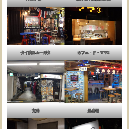
タイ飲みムーガタ
カフェ・ド・ママ3
文殊
忍者場