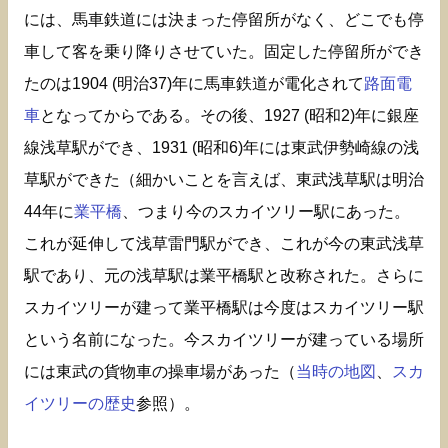
には、馬車鉄道には決まった停留所がなく、どこでも停
車して客を乗り降りさせていた。固定した停留所ができ
たのは1904 (明治37)年に馬車鉄道が電化されて
路面電
車
となってからである。その後、1927 (昭和2)年に銀座
線浅草駅ができ、1931 (昭和6)年には東武伊勢崎線の浅
草駅ができた（細かいことを言えば、東武浅草駅は明治
44年に
業平橋
、つまり今のスカイツリー駅にあった。
これが延伸して浅草雷門駅ができ、これが今の東武浅草
駅であり、元の浅草駅は業平橋駅と改称された。さらに
スカイツリーが建って業平橋駅は今度はスカイツリー駅
という名前になった。今スカイツリーが建っている場所
には東武の貨物車の操車場があった（
当時の地図
、
スカ
イツリーの歴史
参照）。