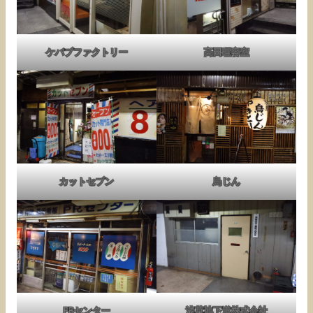
ケバブファクトリー
高田理容室
カットセブン
鳥じん
PRセンター
浅草地下道株式会社