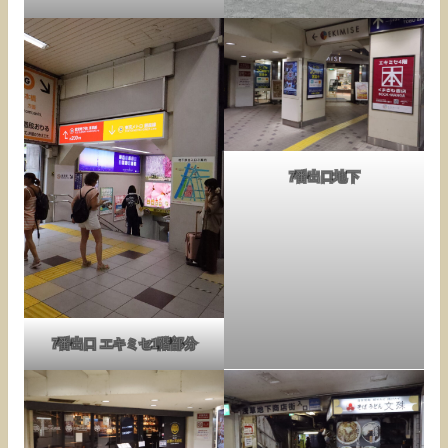
7番出口地下
7番出口 エキミセ1階部分