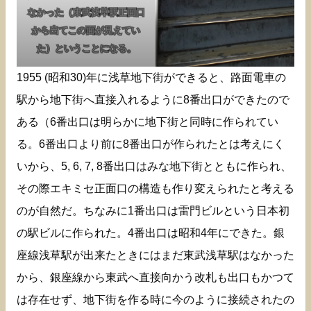
なかった（東武浅草駅正面口
から出てこの面が見えてい
た）ということになる。
1955 (昭和30)年に浅草地下街ができると、路面電車の
駅から地下街へ直接入れるように8番出口ができたので
ある（6番出口は明らかに地下街と同時に作られてい
る。6番出口より前に8番出口が作られたとは考えにく
いから、5, 6, 7, 8番出口はみな地下街とともに作られ、
その際エキミセ正面口の構造も作り変えられたと考える
のが自然だ。ちなみに1番出口は雷門ビルという日本初
の駅ビルに作られた。4番出口は昭和4年にできた。銀
座線浅草駅が出来たときにはまだ東武浅草駅はなかった
から、銀座線から東武へ直接向かう改札も出口もかつて
は存在せず、地下街を作る時に今のように接続されたの