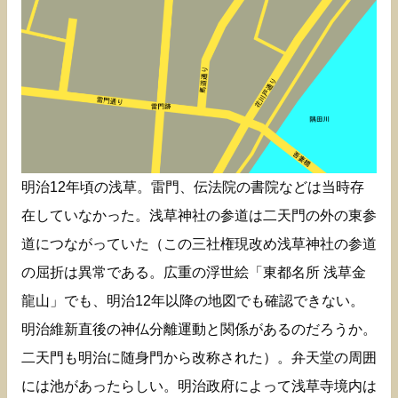
明治12年頃の浅草。雷門、伝法院の書院などは当時存
在していなかった。浅草神社の参道は二天門の外の東参
道につながっていた（この三社権現改め浅草神社の参道
の屈折は異常である。広重の浮世絵「東都名所 浅草金
龍山」でも、明治12年以降の地図でも確認できない。
明治維新直後の神仏分離運動と関係があるのだろうか。
二天門も明治に随身門から改称された）。弁天堂の周囲
には池があったらしい。明治政府によって浅草寺境内は