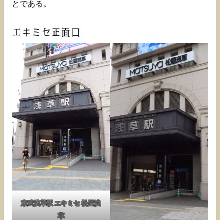
とである。
エキミセ正面口
東武浅草駅 エキミセ 松屋浅
草