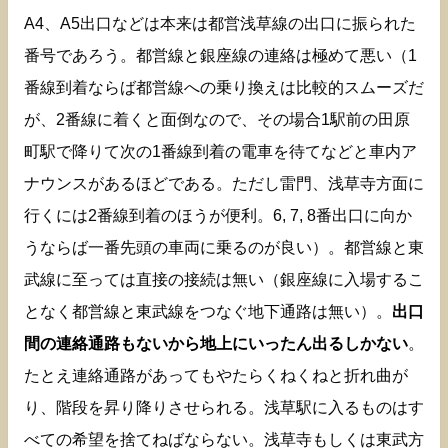
A4、A5出口などは本来は都営浅草線の出口に振られた
番号であろう。都営線と銀座線の連絡は極めて悪い（1
番線到着ならば都営線への乗り換えは比較的スムーズだ
が、2番線に着くと面倒なので、その場合1駅前の田原
町駅で降りて次の1番線到着の電車を待てなどと車内ア
ナウンスがあるほどである。ただし雷門、浅草寺方面に
行くには2番線到着のほうが便利。6, 7, 8番出口に向か
うならば一番先頭の車両に乗るのが良い）。都営線と東
武線に至っては直接の接続は無い（銀座線に入場するこ
となく都営線と東武線をつなぐ地下通路は無い）。
出口
間の連絡通路もないから地上にいったん出るしかない
。
たとえ連絡通路があってもやたらくねくねと折れ曲が
り、階段を昇り降りさせられる。浅草駅に入るものはす
べての希望を捨てねばならない。浅草寺もしくは東武方