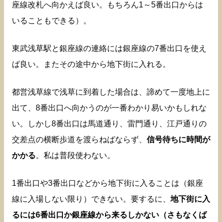
座線改札へ向かえば良い。もちろん1～5番出口からは
いることもできる）。
東武浅草駅と銀座線の連絡には銀座線の7番出口を使え
ば良い。またその途中から地下街に入れる。
都営浅草線で浅草に到着した場合は、諦めて一度地上に
出て、8番出口へ向かうのが一番わかり易いかもしれな
い。しかし8番出口は馬道通り、雷門通り、江戸通りの
交差点の横断歩道を渡らねばならず、
信号待ちに時間が
かかる
。私は普段使わない。
1番出口や3番出口などから地下街に入ることは（銀座
線に入場しない限り）できない。要するに、
地下街に入
るには6番出口か銀座線から来るしかない（さもなくば