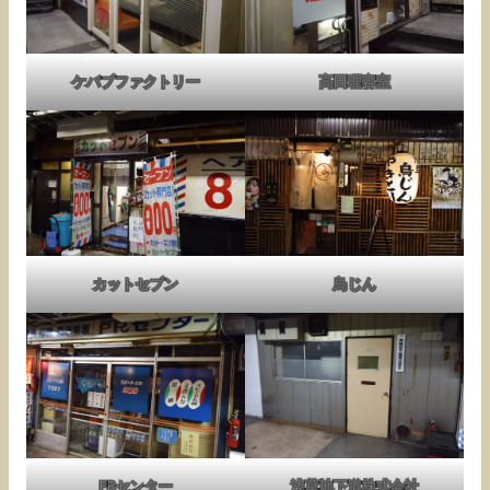
ケバブファクトリー
高田理容室
カットセブン
鳥じん
PRセンター
浅草地下道株式会社