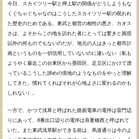
今日、スカイツリー駅と押上駅の関係がどうしようもな
くぐちゃぐちゃなのはこうしたスカイツリー駅の呪われ
た歴史のためである。東武と都営の相性の悪さ、カオス
さは、よそからこの地を訪れた者にとっては驚きと困惑
以外の何ものでもないのだが、地元の人はきっと都市計
画というものを一切信用していないのに違いない（私も
ようやく最近この台東区から墨田区、足立区にかけて漂
っているこうした諦めの境地のようなものをやっと理解
してきた。慣れてくればそれが心地よさに変わるのかも
しれない）。
一方で、かつて浅草と呼ばれた路面電車の電停は雷門辺
りにあって、8番出口辺りの電停は吾妻橋西と呼ばれて
いた。また東武浅草駅ができる前は、馬道通りは今のよ