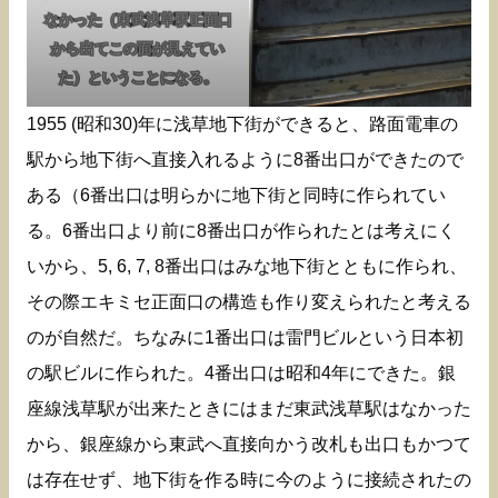
なかった（東武浅草駅正面口
から出てこの面が見えてい
た）ということになる。
1955 (昭和30)年に浅草地下街ができると、路面電車の
駅から地下街へ直接入れるように8番出口ができたので
ある（6番出口は明らかに地下街と同時に作られてい
る。6番出口より前に8番出口が作られたとは考えにく
いから、5, 6, 7, 8番出口はみな地下街とともに作られ、
その際エキミセ正面口の構造も作り変えられたと考える
のが自然だ。ちなみに1番出口は雷門ビルという日本初
の駅ビルに作られた。4番出口は昭和4年にできた。銀
座線浅草駅が出来たときにはまだ東武浅草駅はなかった
から、銀座線から東武へ直接向かう改札も出口もかつて
は存在せず、地下街を作る時に今のように接続されたの