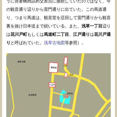
うに吾妻橋西詰め交差点に接続していたのではなく、今
の観音通り辺りから雷門通りに出ていた。この馬道通
り、つまり馬道は、観音堂を迂回して雷門通りから観音
裏を抜け日本堤まで続いている。また、
浅草一丁目
辺り
は
花川戸町
もしくは
馬道町二丁目
、
江戸通り
は
花川戸通
り
と呼ばれていた。
浅草古地図
等参照）。