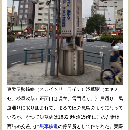
東武伊勢崎線（スカイツリーライン）浅草駅（エキミ
セ、松屋浅草）正面口は現在、雷門通り、江戸通り、馬
道通りに取り囲まれて、まるで陸の孤島のようになって
いるが、かつて浅草駅は1882 (明治15)年にこの吾妻橋
西詰め交差点に
馬車鉄道
の停留所として作られた。実際