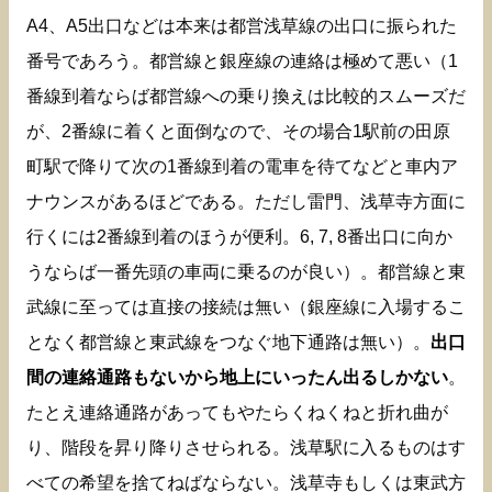
A4、A5出口などは本来は都営浅草線の出口に振られた
番号であろう。都営線と銀座線の連絡は極めて悪い（1
番線到着ならば都営線への乗り換えは比較的スムーズだ
が、2番線に着くと面倒なので、その場合1駅前の田原
町駅で降りて次の1番線到着の電車を待てなどと車内ア
ナウンスがあるほどである。ただし雷門、浅草寺方面に
行くには2番線到着のほうが便利。6, 7, 8番出口に向か
うならば一番先頭の車両に乗るのが良い）。都営線と東
武線に至っては直接の接続は無い（銀座線に入場するこ
となく都営線と東武線をつなぐ地下通路は無い）。
出口
間の連絡通路もないから地上にいったん出るしかない
。
たとえ連絡通路があってもやたらくねくねと折れ曲が
り、階段を昇り降りさせられる。浅草駅に入るものはす
べての希望を捨てねばならない。浅草寺もしくは東武方