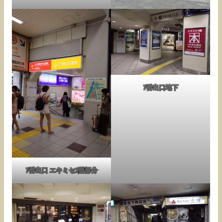
7番出口地下
7番出口 エキミセ1階部分