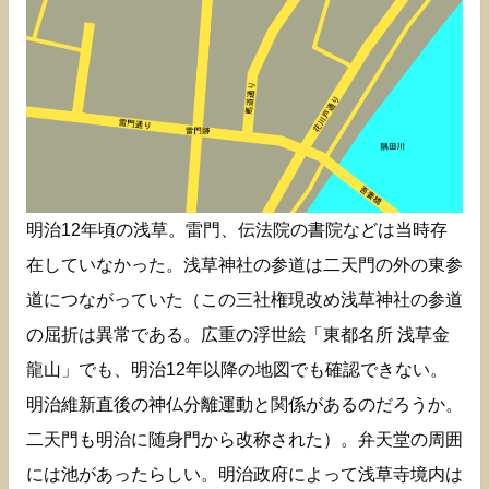
明治12年頃の浅草。雷門、伝法院の書院などは当時存
在していなかった。浅草神社の参道は二天門の外の東参
道につながっていた（この三社権現改め浅草神社の参道
の屈折は異常である。広重の浮世絵「東都名所 浅草金
龍山」でも、明治12年以降の地図でも確認できない。
明治維新直後の神仏分離運動と関係があるのだろうか。
二天門も明治に随身門から改称された）。弁天堂の周囲
には池があったらしい。明治政府によって浅草寺境内は