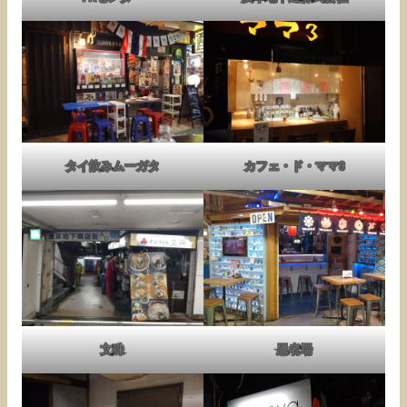
タイ飲みムーガタ
カフェ・ド・ママ3
文殊
忍者場