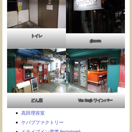
トイレ
ginnova
どん底
Van Gogh ワインバー
高田理容室
ケバブファクトリー
ドライブイン電電
(
instagram
)