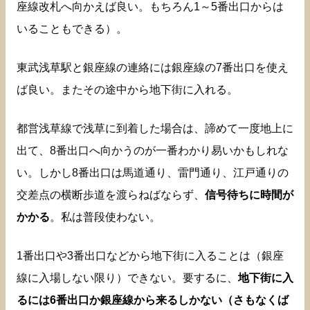
座線改札へ向かえば良い。もちろん1～5番出口からは
いることもできる）。
東武浅草駅と銀座線の連絡には銀座線の7番出口を使え
ば良い。またその途中から地下街に入れる。
都営浅草線で浅草に到着した場合は、諦めて一度地上に
出て、8番出口へ向かうのが一番わかり易いかもしれな
い。しかし8番出口は馬道通り、雷門通り、江戸通りの
交差点の横断歩道を渡らねばならず、
信号待ちに時間が
かかる
。私は普段使わない。
1番出口や3番出口などから地下街に入ることは（銀座
線に入場しない限り）できない。要するに、
地下街に入
るには6番出口か銀座線から来るしかない（さもなくば