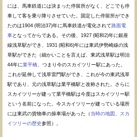
には、馬車鉄道には決まった停留所がなく、どこでも停
車して客を乗り降りさせていた。固定した停留所ができ
たのは1904 (明治37)年に馬車鉄道が電化されて
路面電
車
となってからである。その後、1927 (昭和2)年に銀座
線浅草駅ができ、1931 (昭和6)年には東武伊勢崎線の浅
草駅ができた（細かいことを言えば、東武浅草駅は明治
44年に
業平橋
、つまり今のスカイツリー駅にあった。
これが延伸して浅草雷門駅ができ、これが今の東武浅草
駅であり、元の浅草駅は業平橋駅と改称された。さらに
スカイツリーが建って業平橋駅は今度はスカイツリー駅
という名前になった。今スカイツリーが建っている場所
には東武の貨物車の操車場があった（
当時の地図
、
スカ
イツリーの歴史
参照）。