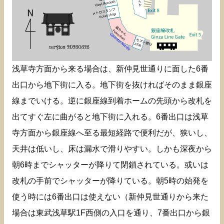
浅草寺方面から来る場合は、新仲見世通りに面した6番
出口から地下街に入る。地下街を抜ければそのまま銀座
線までいける。逆に銀座線到着ホームの先頭から改札を
出てすぐ左に曲がると地下街に入れる。6番出口は浅草
寺方面から銀座線へ至る最短経路で便利だが、狭いし、
天井は低いし、床は漏水で滑りやすい。しかも深夜から
朝6時までシャッターが降りて閉鎖されている。或いは
改札の手前でシャッターが降りている。朝5時の始発を
使う時には6番出口は使えない（新仲見世通りから来た
場合は東武浅草駅1F西側の入口を通り、7番出口から銀