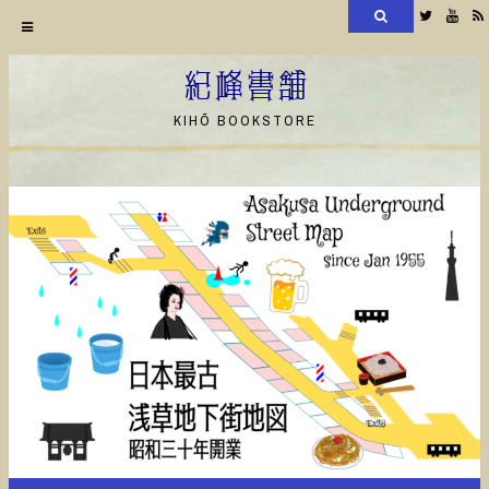
検
Twitter
YouT
索
コ
ン
紀峰書舗
テ
KIHŌ BOOKSTORE
ン
ツ
へ
ス
キ
ッ
プ