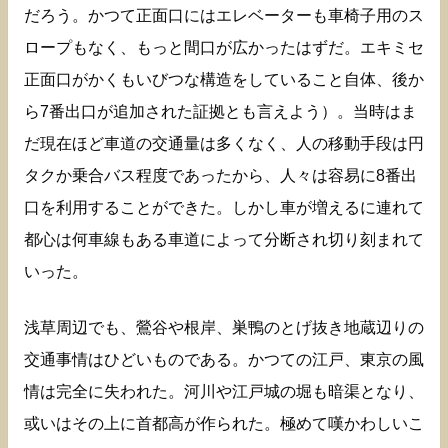
だろう。かつて正面口にはエレベーターも車椅子用のス
ロープもなく、もっと間口が広かったはずだ。エキミセ
正面口がかくもいびつな構造をしていること自体、後か
ら7番出口が追加された証拠とも言えよう）。当時はま
だ現在ほど車道の交通量は多くなく、人の移動手段は円
タクか乗合バス程度であったから、人々は容易に8番出
口を利用することができた。しかし車が増えるに連れて
都心は何車線もある車道によって分断され切り刻まれて
いった。
浅草周辺でも、鶯谷や根岸、巣鴨のとげ抜き地蔵辺りの
交通事情はひどいものである。かつての江戸、東京の風
情は完全に失われた。河川や江戸城の堀も暗渠となり、
或いはその上に首都高が作られた。極めて嘆かわしいこ