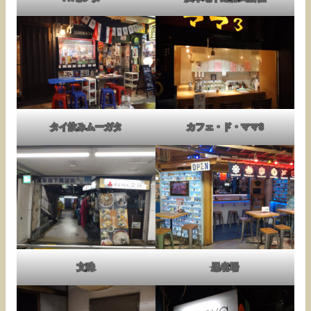
タイ飲みムーガタ
カフェ・ド・ママ3
文殊
忍者場