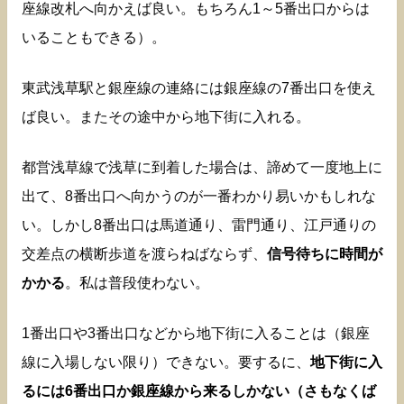
座線改札へ向かえば良い。もちろん1～5番出口からは
いることもできる）。
東武浅草駅と銀座線の連絡には銀座線の7番出口を使え
ば良い。またその途中から地下街に入れる。
都営浅草線で浅草に到着した場合は、諦めて一度地上に
出て、8番出口へ向かうのが一番わかり易いかもしれな
い。しかし8番出口は馬道通り、雷門通り、江戸通りの
交差点の横断歩道を渡らねばならず、
信号待ちに時間が
かかる
。私は普段使わない。
1番出口や3番出口などから地下街に入ることは（銀座
線に入場しない限り）できない。要するに、
地下街に入
るには6番出口か銀座線から来るしかない（さもなくば