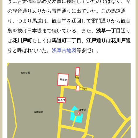
うに吾妻橋西詰め交差点に接続していたのではなく、今
の観音通り辺りから雷門通りに出ていた。この馬道通
り、つまり馬道は、観音堂を迂回して雷門通りから観音
裏を抜け日本堤まで続いている。また、
浅草一丁目
辺り
は
花川戸町
もしくは
馬道町二丁目
、
江戸通り
は
花川戸通
り
と呼ばれていた。
浅草古地図
等参照）。