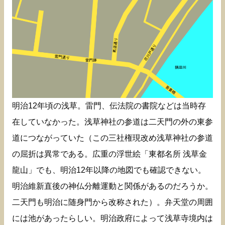
明治12年頃の浅草。雷門、伝法院の書院などは当時存
在していなかった。浅草神社の参道は二天門の外の東参
道につながっていた（この三社権現改め浅草神社の参道
の屈折は異常である。広重の浮世絵「東都名所 浅草金
龍山」でも、明治12年以降の地図でも確認できない。
明治維新直後の神仏分離運動と関係があるのだろうか。
二天門も明治に随身門から改称された）。弁天堂の周囲
には池があったらしい。明治政府によって浅草寺境内は