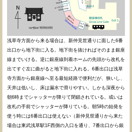
浅草寺方面から来る場合は、新仲見世通りに面した6番
出口から地下街に入る。地下街を抜ければそのまま銀座
線までいける。逆に銀座線到着ホームの先頭から改札を
出てすぐ左に曲がると地下街に入れる。6番出口は浅草
寺方面から銀座線へ至る最短経路で便利だが、狭いし、
天井は低いし、床は漏水で滑りやすい。しかも深夜から
朝6時までシャッターが降りて閉鎖されている。或いは
改札の手前でシャッターが降りている。朝5時の始発を
使う時には6番出口は使えない（新仲見世通りから来た
場合は東武浅草駅1F西側の入口を通り、7番出口から銀