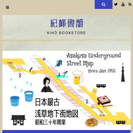
検
Twitter
YouT
索
コ
ン
紀峰書舗
テ
KIHŌ BOOKSTORE
ン
ツ
へ
ス
キ
ッ
プ