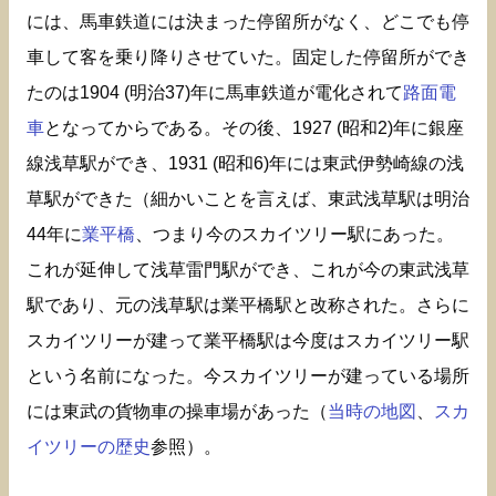
には、馬車鉄道には決まった停留所がなく、どこでも停
車して客を乗り降りさせていた。固定した停留所ができ
たのは1904 (明治37)年に馬車鉄道が電化されて
路面電
車
となってからである。その後、1927 (昭和2)年に銀座
線浅草駅ができ、1931 (昭和6)年には東武伊勢崎線の浅
草駅ができた（細かいことを言えば、東武浅草駅は明治
44年に
業平橋
、つまり今のスカイツリー駅にあった。
これが延伸して浅草雷門駅ができ、これが今の東武浅草
駅であり、元の浅草駅は業平橋駅と改称された。さらに
スカイツリーが建って業平橋駅は今度はスカイツリー駅
という名前になった。今スカイツリーが建っている場所
には東武の貨物車の操車場があった（
当時の地図
、
スカ
イツリーの歴史
参照）。