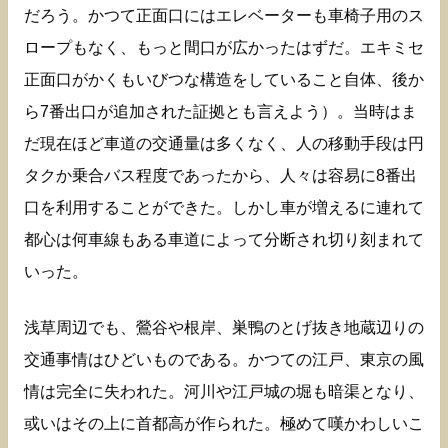
だろう。かつて正面口にはエレベーターも車椅子用のス
ロープもなく、もっと間口が広かったはずだ。エキミセ
正面口がかくもいびつな構造をしていること自体、後か
ら7番出口が追加された証拠とも言えよう）。当時はま
だ現在ほど車道の交通量は多くなく、人の移動手段は円
タクか乗合バス程度であったから、人々は容易に8番出
口を利用することができた。しかし車が増えるに連れて
都心は何車線もある車道によって分断され切り刻まれて
いった。
浅草周辺でも、鶯谷や根岸、巣鴨のとげ抜き地蔵辺りの
交通事情はひどいものである。かつての江戸、東京の風
情は完全に失われた。河川や江戸城の堀も暗渠となり、
或いはその上に首都高が作られた。極めて嘆かわしいこ