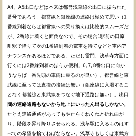
A4、A5出口などは本来は都営浅草線の出口に振られた
番号であろう。都営線と銀座線の連絡は極めて悪い（1
番線到着ならば都営線への乗り換えは比較的スムーズだ
が、2番線に着くと面倒なので、その場合1駅前の田原
町駅で降りて次の1番線到着の電車を待てなどと車内ア
ナウンスがあるほどである。ただし雷門、浅草寺方面に
行くには2番線到着のほうが便利。6, 7, 8番出口に向か
うならば一番先頭の車両に乗るのが良い）。都営線と東
武線に至っては直接の接続は無い（銀座線に入場するこ
となく都営線と東武線をつなぐ地下通路は無い）。
出口
間の連絡通路もないから地上にいったん出るしかない
。
たとえ連絡通路があってもやたらくねくねと折れ曲が
り、階段を昇り降りさせられる。浅草駅に入るものはす
べての希望を捨てねばならない。浅草寺もしくは東武方