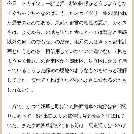
今日、スカイツリー駅と押上駅の関係がどうしようもな
くぐちゃぐちゃなのはこうしたスカイツリー駅の呪われ
た歴史のためである。東武と都営の相性の悪さ、カオス
さは、よそからこの地を訪れた者にとっては驚きと困惑
以外の何ものでもないのだが、地元の人はきっと都市計
画というものを一切信用していないのに違いない（私も
ようやく最近この台東区から墨田区、足立区にかけて漂
っているこうした諦めの境地のようなものをやっと理解
してきた。慣れてくればそれが心地よさに変わるのかも
しれない）。
一方で、かつて浅草と呼ばれた路面電車の電停は雷門辺
りにあって、8番出口辺りの電停は吾妻橋西と呼ばれて
いた。また東武浅草駅ができる前は、馬道通りは今のよ