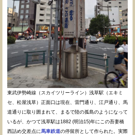
東武伊勢崎線（スカイツリーライン）浅草駅（エキミ
セ、松屋浅草）正面口は現在、雷門通り、江戸通り、馬
道通りに取り囲まれて、まるで陸の孤島のようになって
いるが、かつて浅草駅は1882 (明治15)年にこの吾妻橋
西詰め交差点に
馬車鉄道
の停留所として作られた。実際