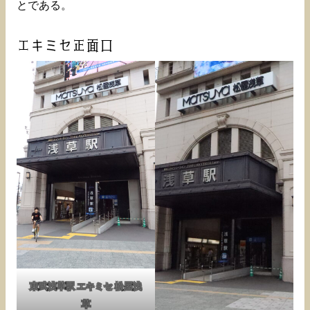
とである。
エキミセ正面口
東武浅草駅 エキミセ 松屋浅
草