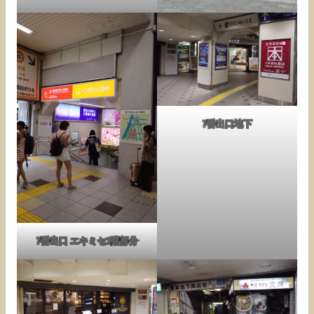
7番出口地下
7番出口 エキミセ1階部分