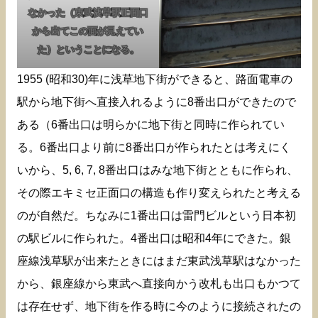
なかった（東武浅草駅正面口
から出てこの面が見えてい
た）ということになる。
1955 (昭和30)年に浅草地下街ができると、路面電車の
駅から地下街へ直接入れるように8番出口ができたので
ある（6番出口は明らかに地下街と同時に作られてい
る。6番出口より前に8番出口が作られたとは考えにく
いから、5, 6, 7, 8番出口はみな地下街とともに作られ、
その際エキミセ正面口の構造も作り変えられたと考える
のが自然だ。ちなみに1番出口は雷門ビルという日本初
の駅ビルに作られた。4番出口は昭和4年にできた。銀
座線浅草駅が出来たときにはまだ東武浅草駅はなかった
から、銀座線から東武へ直接向かう改札も出口もかつて
は存在せず、地下街を作る時に今のように接続されたの