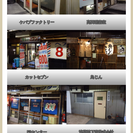
ケバブファクトリー
高田理容室
カットセブン
鳥じん
PRセンター
浅草地下道株式会社