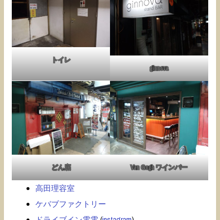
トイレ
ginnova
どん底
Van Gogh ワインバー
高田理容室
ケバブファクトリー
ドライブイン電電
(
instagram
)