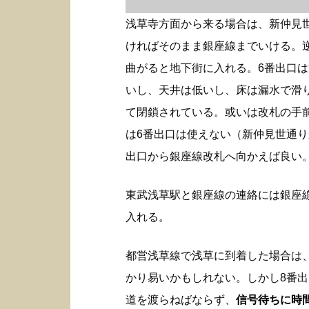
浅草寺方面から来る場合は、新仲見
ければそのまま銀座線までいける。
曲がると地下街に入れる。6番出口
いし、天井は低いし、床は漏水で滑
て閉鎖されている。或いは改札の手
は6番出口は使えない（新仲見世通り
出口から銀座線改札へ向かえば良い
東武浅草駅と銀座線の連絡には銀座
入れる。
都営浅草線で浅草に到着した場合は
かり易いかもしれない。しかし8番
道を渡らねばならず、
信号待ちに時