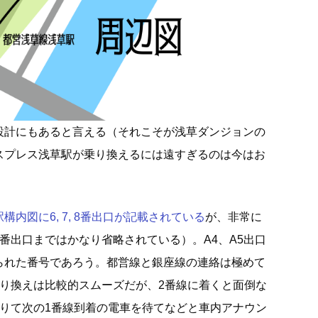
設計にもあると言える（それこそが浅草ダンジョンの
スプレス浅草駅が乗り換えるには遠すぎるのは今はお
内図に6, 7, 8番出口が記載されている
が、非常に
番出口まではかなり省略されている）。A4、A5出口
られた番号であろう。都営線と銀座線の連絡は極めて
乗り換えは比較的スムーズだが、2番線に着くと面倒な
降りて次の1番線到着の電車を待てなどと車内アナウン