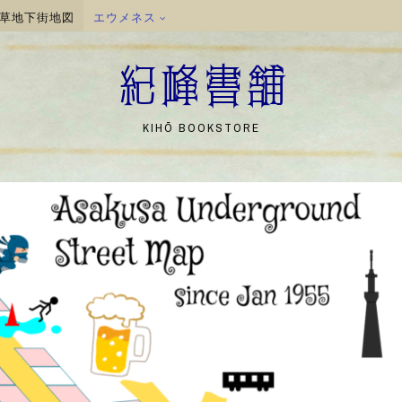
草地下街地図
エウメネス
紀峰書舗
KIHŌ BOOKSTORE