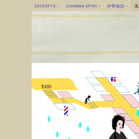
EXCERPTS
JOHANNA SPYRI
伊勢物語
浅
コ
ン
テ
ン
ツ
へ
ス
キ
ッ
プ