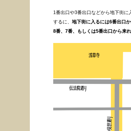
1番出口や3番出口などから地下街
するに、
地下街に入るには6番出口
8番、7番、もしくは5番出口から来