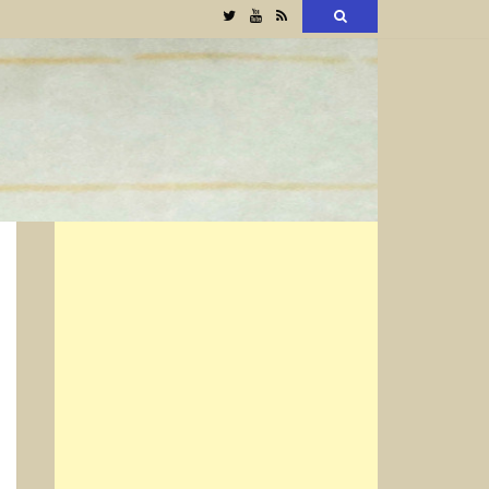
Twitter
YouTube
RSS
検
索