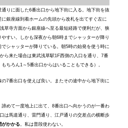
世通りに面した6番出口から地下街に入る。地下街を抜
逆に銀座線到着ホームの先頭から改札を出てすぐ左に
は浅草寺方面から銀座線へ至る最短経路で便利だが、狭
りやすい。しかも深夜から朝6時までシャッターが降り
前でシャッターが降りている。朝5時の始発を使う時に
から来た場合は東武浅草駅1F西側の入口を通り、7番
。もちろん1～5番出口からはいることもできる）。
線の7番出口を使えば良い。またその途中から地下街に
、諦めて一度地上に出て、8番出口へ向かうのが一番わ
出口は馬道通り、雷門通り、江戸通りの交差点の横断歩
間がかかる
。私は普段使わない。