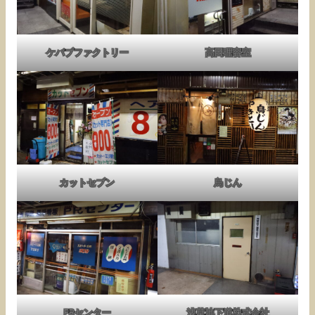
ケバブファクトリー
高田理容室
カットセブン
鳥じん
PRセンター
浅草地下道株式会社