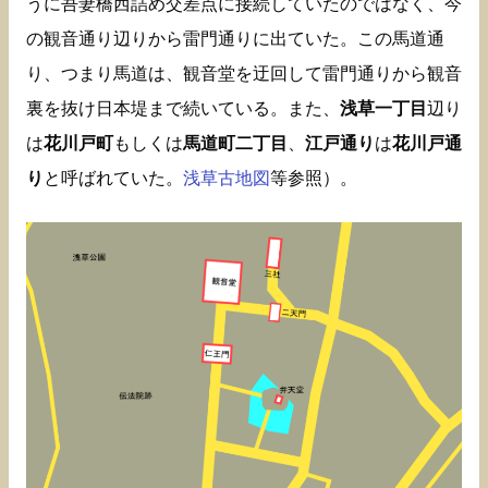
うに吾妻橋西詰め交差点に接続していたのではなく、今
の観音通り辺りから雷門通りに出ていた。この馬道通
り、つまり馬道は、観音堂を迂回して雷門通りから観音
裏を抜け日本堤まで続いている。また、
浅草一丁目
辺り
は
花川戸町
もしくは
馬道町二丁目
、
江戸通り
は
花川戸通
り
と呼ばれていた。
浅草古地図
等参照）。