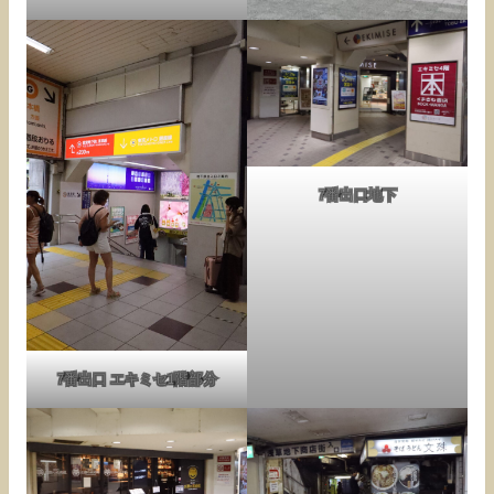
7番出口地下
7番出口 エキミセ1階部分