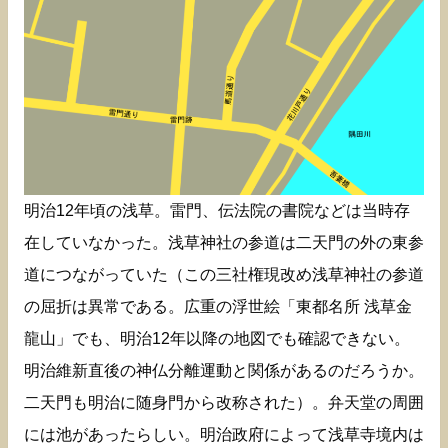
明治12年頃の浅草。雷門、伝法院の書院などは当時存
在していなかった。浅草神社の参道は二天門の外の東参
道につながっていた（この三社権現改め浅草神社の参道
の屈折は異常である。広重の浮世絵「東都名所 浅草金
龍山」でも、明治12年以降の地図でも確認できない。
明治維新直後の神仏分離運動と関係があるのだろうか。
二天門も明治に随身門から改称された）。弁天堂の周囲
には池があったらしい。明治政府によって浅草寺境内は