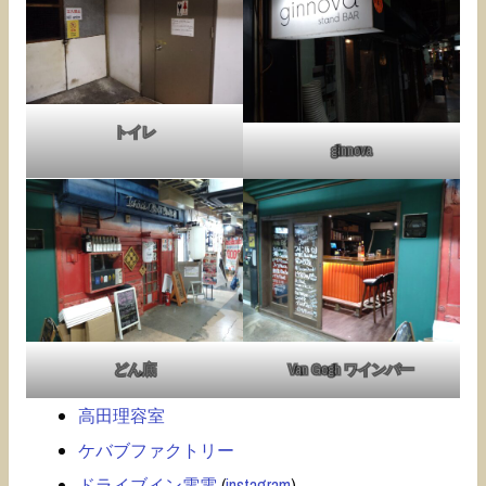
トイレ
ginnova
どん底
Van Gogh ワインバー
高田理容室
ケバブファクトリー
ドライブイン電電
(
instagram
)