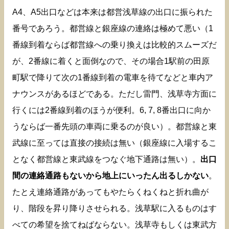
A4、A5出口などは本来は都営浅草線の出口に振られた
番号であろう。都営線と銀座線の連絡は極めて悪い（1
番線到着ならば都営線への乗り換えは比較的スムーズだ
が、2番線に着くと面倒なので、その場合1駅前の田原
町駅で降りて次の1番線到着の電車を待てなどと車内ア
ナウンスがあるほどである。ただし雷門、浅草寺方面に
行くには2番線到着のほうが便利。6, 7, 8番出口に向か
うならば一番先頭の車両に乗るのが良い）。都営線と東
武線に至っては直接の接続は無い（銀座線に入場するこ
となく都営線と東武線をつなぐ地下通路は無い）。
出口
間の連絡通路もないから地上にいったん出るしかない
。
たとえ連絡通路があってもやたらくねくねと折れ曲が
り、階段を昇り降りさせられる。浅草駅に入るものはす
べての希望を捨てねばならない。浅草寺もしくは東武方