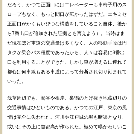
だろう。かつて正面口にはエレベーターも車椅子用のス
ロープもなく、もっと間口が広かったはずだ。エキミセ
正面口がかくもいびつな構造をしていること自体、後か
ら7番出口が追加された証拠とも言えよう）。当時はま
だ現在ほど車道の交通量は多くなく、人の移動手段は円
タクか乗合バス程度であったから、人々は容易に8番出
口を利用することができた。しかし車が増えるに連れて
都心は何車線もある車道によって分断され切り刻まれて
いった。
浅草周辺でも、鶯谷や根岸、巣鴨のとげ抜き地蔵辺りの
交通事情はひどいものである。かつての江戸、東京の風
情は完全に失われた。河川や江戸城の堀も暗渠となり、
或いはその上に首都高が作られた。極めて嘆かわしいこ