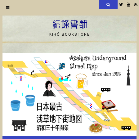
検
Twitter
YouT
索
コ
ン
紀峰書舗
テ
KIHŌ BOOKSTORE
ン
ツ
へ
ス
キ
ッ
プ