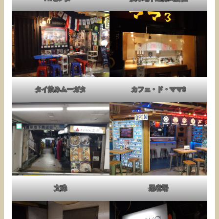
タイ飲みムーガタ
カフェ・ド・ママ3
文殊
忍者場