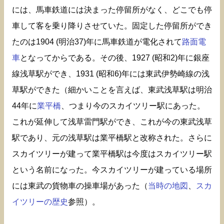
には、馬車鉄道には決まった停留所がなく、どこでも停
車して客を乗り降りさせていた。固定した停留所ができ
たのは1904 (明治37)年に馬車鉄道が電化されて
路面電
車
となってからである。その後、1927 (昭和2)年に銀座
線浅草駅ができ、1931 (昭和6)年には東武伊勢崎線の浅
草駅ができた（細かいことを言えば、東武浅草駅は明治
44年に
業平橋
、つまり今のスカイツリー駅にあった。
これが延伸して浅草雷門駅ができ、これが今の東武浅草
駅であり、元の浅草駅は業平橋駅と改称された。さらに
スカイツリーが建って業平橋駅は今度はスカイツリー駅
という名前になった。今スカイツリーが建っている場所
には東武の貨物車の操車場があった（
当時の地図
、
スカ
イツリーの歴史
参照）。