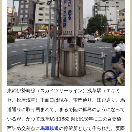
東武伊勢崎線（スカイツリーライン）浅草駅（エキミ
セ、松屋浅草）正面口は現在、雷門通り、江戸通り、馬
道通りに取り囲まれて、まるで陸の孤島のようになって
いるが、かつて浅草駅は1882 (明治15)年にこの吾妻橋
西詰め交差点に
馬車鉄道
の停留所として作られた。実際