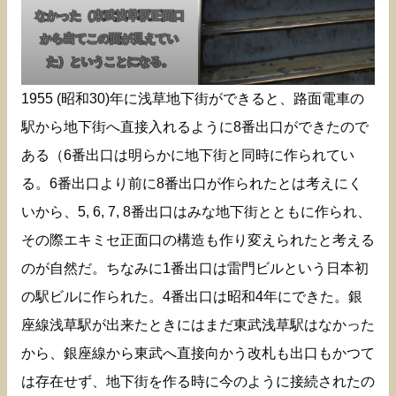
なかった（東武浅草駅正面口
から出てこの面が見えてい
た）ということになる。
1955 (昭和30)年に浅草地下街ができると、路面電車の
駅から地下街へ直接入れるように8番出口ができたので
ある（6番出口は明らかに地下街と同時に作られてい
る。6番出口より前に8番出口が作られたとは考えにく
いから、5, 6, 7, 8番出口はみな地下街とともに作られ、
その際エキミセ正面口の構造も作り変えられたと考える
のが自然だ。ちなみに1番出口は雷門ビルという日本初
の駅ビルに作られた。4番出口は昭和4年にできた。銀
座線浅草駅が出来たときにはまだ東武浅草駅はなかった
から、銀座線から東武へ直接向かう改札も出口もかつて
は存在せず、地下街を作る時に今のように接続されたの