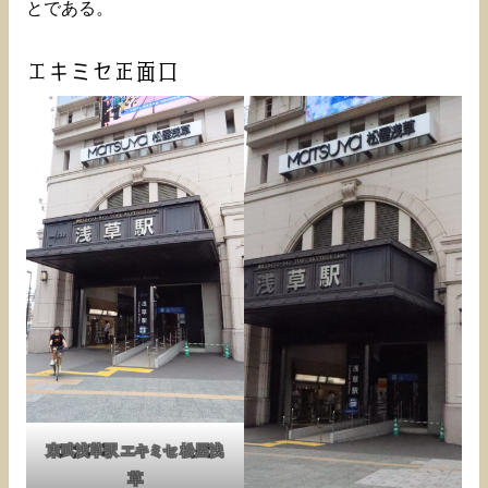
とである。
エキミセ正面口
東武浅草駅 エキミセ 松屋浅
草