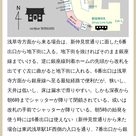
浅草寺方面から来る場合は、新仲見世通りに面した6番
出口から地下街に入る。地下街を抜ければそのまま銀座
線までいける。逆に銀座線到着ホームの先頭から改札を
出てすぐ左に曲がると地下街に入れる。6番出口は浅草
寺方面から銀座線へ至る最短経路で便利だが、狭いし、
天井は低いし、床は漏水で滑りやすい。しかも深夜から
朝6時までシャッターが降りて閉鎖されている。或いは
改札の手前でシャッターが降りている。朝5時の始発を
使う時には6番出口は使えない（新仲見世通りから来た
場合は東武浅草駅1F西側の入口を通り、7番出口から銀