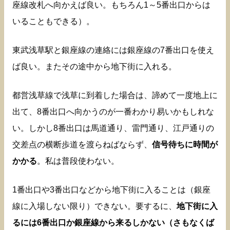
座線改札へ向かえば良い。もちろん1～5番出口からは
いることもできる）。
東武浅草駅と銀座線の連絡には銀座線の7番出口を使え
ば良い。またその途中から地下街に入れる。
都営浅草線で浅草に到着した場合は、諦めて一度地上に
出て、8番出口へ向かうのが一番わかり易いかもしれな
い。しかし8番出口は馬道通り、雷門通り、江戸通りの
交差点の横断歩道を渡らねばならず、
信号待ちに時間が
かかる
。私は普段使わない。
1番出口や3番出口などから地下街に入ることは（銀座
線に入場しない限り）できない。要するに、
地下街に入
るには6番出口か銀座線から来るしかない（さもなくば