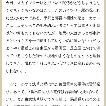
今日、スカイツリー駅と押上駅の関係がどうしようもな
くぐちゃぐちゃなのはこうしたスカイツリー駅の呪われ
た歴史のためである。東武と都営の相性の悪さ、カオス
さは、よそからこの地を訪れた者にとっては驚きと困惑
以外の何ものでもないのだが、地元の人はきっと都市計
画というものを一切信用していないのに違いない（私も
ようやく最近この台東区から墨田区、足立区にかけて漂
っているこうした諦めの境地のようなものをやっと理解
してきた。慣れてくればそれが心地よさに変わるのかも
しれない）。
一方で、かつて浅草と呼ばれた路面電車の電停は雷門辺
りにあって、8番出口辺りの電停は吾妻橋西と呼ばれて
いた。また東武浅草駅ができる前は、馬道通りは今のよ