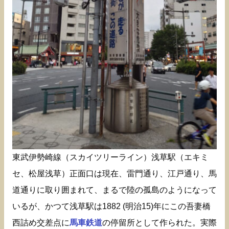
東武伊勢崎線（スカイツリーライン）浅草駅（エキミ
セ、松屋浅草）正面口は現在、雷門通り、江戸通り、馬
道通りに取り囲まれて、まるで陸の孤島のようになって
いるが、かつて浅草駅は1882 (明治15)年にこの吾妻橋
西詰め交差点に
馬車鉄道
の停留所として作られた。実際