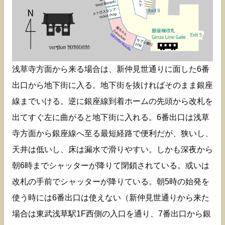
浅草寺方面から来る場合は、新仲見世通りに面した6番
出口から地下街に入る。地下街を抜ければそのまま銀座
線までいける。逆に銀座線到着ホームの先頭から改札を
出てすぐ左に曲がると地下街に入れる。6番出口は浅草
寺方面から銀座線へ至る最短経路で便利だが、狭いし、
天井は低いし、床は漏水で滑りやすい。しかも深夜から
朝6時までシャッターが降りて閉鎖されている。或いは
改札の手前でシャッターが降りている。朝5時の始発を
使う時には6番出口は使えない（新仲見世通りから来た
場合は東武浅草駅1F西側の入口を通り、7番出口から銀