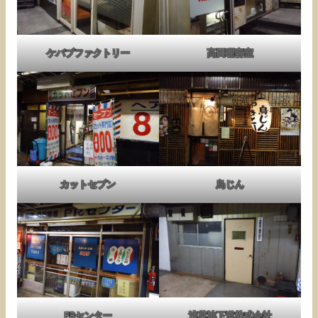
ケバブファクトリー
高田理容室
カットセブン
鳥じん
PRセンター
浅草地下道株式会社