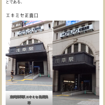
とである。
エキミセ正面口
東武浅草駅 エキミセ 松屋浅
草