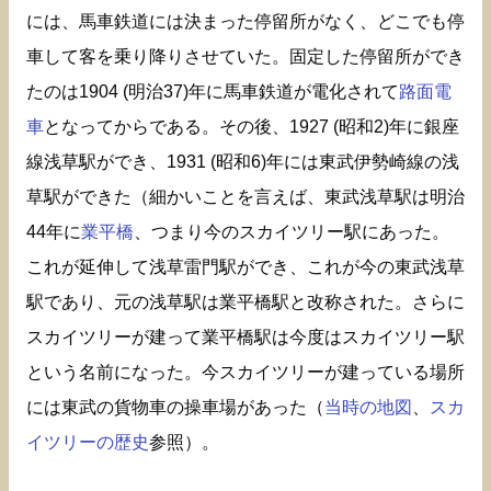
には、馬車鉄道には決まった停留所がなく、どこでも停
車して客を乗り降りさせていた。固定した停留所ができ
たのは1904 (明治37)年に馬車鉄道が電化されて
路面電
車
となってからである。その後、1927 (昭和2)年に銀座
線浅草駅ができ、1931 (昭和6)年には東武伊勢崎線の浅
草駅ができた（細かいことを言えば、東武浅草駅は明治
44年に
業平橋
、つまり今のスカイツリー駅にあった。
これが延伸して浅草雷門駅ができ、これが今の東武浅草
駅であり、元の浅草駅は業平橋駅と改称された。さらに
スカイツリーが建って業平橋駅は今度はスカイツリー駅
という名前になった。今スカイツリーが建っている場所
には東武の貨物車の操車場があった（
当時の地図
、
スカ
イツリーの歴史
参照）。