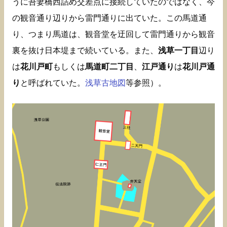
うに吾妻橋西詰め交差点に接続していたのではなく、今
の観音通り辺りから雷門通りに出ていた。この馬道通
り、つまり馬道は、観音堂を迂回して雷門通りから観音
裏を抜け日本堤まで続いている。また、
浅草一丁目
辺り
は
花川戸町
もしくは
馬道町二丁目
、
江戸通り
は
花川戸通
り
と呼ばれていた。
浅草古地図
等参照）。