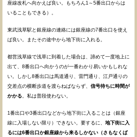
座線改札へ向かえば良い。もちろん1～5番出口からは
いることもできる）。
東武浅草駅と銀座線の連絡には銀座線の7番出口を使え
ば良い。またその途中から地下街に入れる。
都営浅草線で浅草に到着した場合は、諦めて一度地上に
出て、8番出口へ向かうのが一番わかり易いかもしれな
い。しかし8番出口は馬道通り、雷門通り、江戸通りの
交差点の横断歩道を渡らねばならず、
信号待ちに時間が
かかる
。私は普段使わない。
1番出口や3番出口などから地下街に入ることは（銀座
線に入場しない限り）できない。要するに、
地下街に入
るには6番出口か銀座線から来るしかない（さもなくば