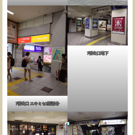
7番出口地下
7番出口 エキミセ1階部分