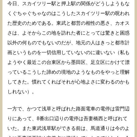
今日、スカイツリー駅と押上駅の関係がどうしようもな
くぐちゃぐちゃなのはこうしたスカイツリー駅の呪われ
た歴史のためである。東武と都営の相性の悪さ、カオス
さは、よそからこの地を訪れた者にとっては驚きと困惑
以外の何ものでもないのだが、地元の人はきっと都市計
画というものを一切信用していないのに違いない（私も
ようやく最近この台東区から墨田区、足立区にかけて漂
っているこうした諦めの境地のようなものをやっと理解
してきた。慣れてくればそれが心地よさに変わるのかも
しれない）。
一方で、かつて浅草と呼ばれた路面電車の電停は雷門辺
りにあって、8番出口辺りの電停は吾妻橋西と呼ばれて
いた。また東武浅草駅ができる前は、馬道通りは今のよ