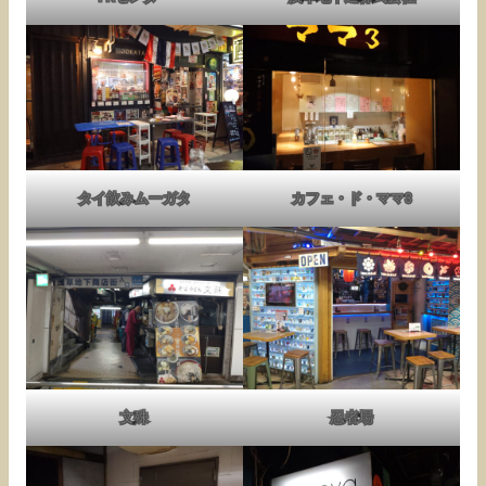
タイ飲みムーガタ
カフェ・ド・ママ3
文殊
忍者場