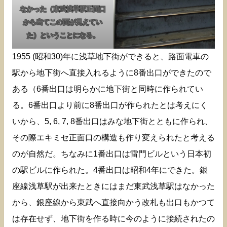
なかった（東武浅草駅正面口
から出てこの面が見えてい
た）ということになる。
1955 (昭和30)年に浅草地下街ができると、路面電車の
駅から地下街へ直接入れるように8番出口ができたので
ある（6番出口は明らかに地下街と同時に作られてい
る。6番出口より前に8番出口が作られたとは考えにく
いから、5, 6, 7, 8番出口はみな地下街とともに作られ、
その際エキミセ正面口の構造も作り変えられたと考える
のが自然だ。ちなみに1番出口は雷門ビルという日本初
の駅ビルに作られた。4番出口は昭和4年にできた。銀
座線浅草駅が出来たときにはまだ東武浅草駅はなかった
から、銀座線から東武へ直接向かう改札も出口もかつて
は存在せず、地下街を作る時に今のように接続されたの