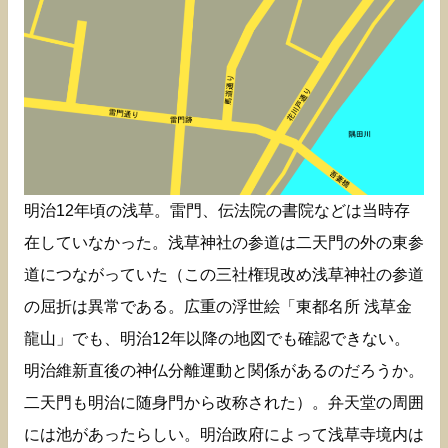
明治12年頃の浅草。雷門、伝法院の書院などは当時存
在していなかった。浅草神社の参道は二天門の外の東参
道につながっていた（この三社権現改め浅草神社の参道
の屈折は異常である。広重の浮世絵「東都名所 浅草金
龍山」でも、明治12年以降の地図でも確認できない。
明治維新直後の神仏分離運動と関係があるのだろうか。
二天門も明治に随身門から改称された）。弁天堂の周囲
には池があったらしい。明治政府によって浅草寺境内は