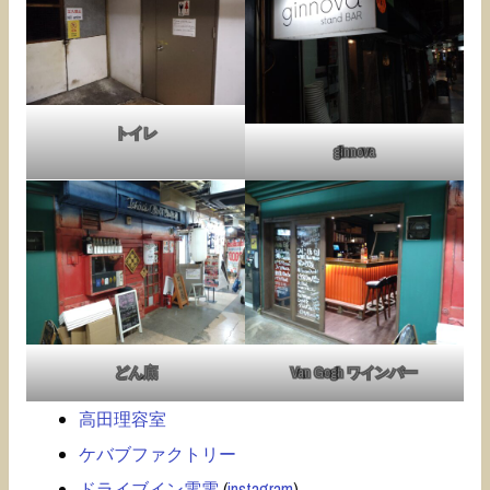
トイレ
ginnova
どん底
Van Gogh ワインバー
高田理容室
ケバブファクトリー
ドライブイン電電
(
instagram
)