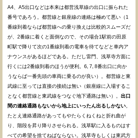
A4、A5出口などは本来は都営浅草線の出口に振られた
番号であろう。都営線と銀座線の連絡は極めて悪い（1
番線到着ならば都営線への乗り換えは比較的スムーズだ
が、2番線に着くと面倒なので、その場合1駅前の田原
町駅で降りて次の1番線到着の電車を待てなどと車内ア
ナウンスがあるほどである。ただし雷門、浅草寺方面に
行くには2番線到着のほうが便利。6, 7, 8番出口に向か
うならば一番先頭の車両に乗るのが良い）。都営線と東
武線に至っては直接の接続は無い（銀座線に入場するこ
となく都営線と東武線をつなぐ地下通路は無い）。
出口
間の連絡通路もないから地上にいったん出るしかない
。
たとえ連絡通路があってもやたらくねくねと折れ曲が
り、階段を昇り降りさせられる。浅草駅に入るものはす
べての希望を捨てねばならない。浅草寺もしくは東武方