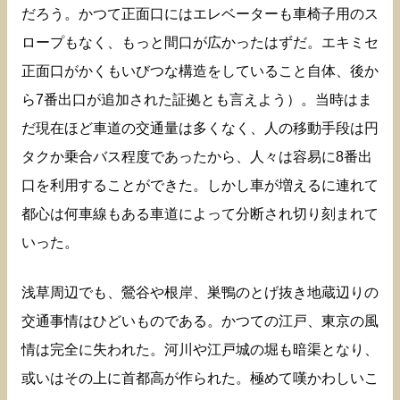
だろう。かつて正面口にはエレベーターも車椅子用のス
ロープもなく、もっと間口が広かったはずだ。エキミセ
正面口がかくもいびつな構造をしていること自体、後か
ら7番出口が追加された証拠とも言えよう）。当時はま
だ現在ほど車道の交通量は多くなく、人の移動手段は円
タクか乗合バス程度であったから、人々は容易に8番出
口を利用することができた。しかし車が増えるに連れて
都心は何車線もある車道によって分断され切り刻まれて
いった。
浅草周辺でも、鶯谷や根岸、巣鴨のとげ抜き地蔵辺りの
交通事情はひどいものである。かつての江戸、東京の風
情は完全に失われた。河川や江戸城の堀も暗渠となり、
或いはその上に首都高が作られた。極めて嘆かわしいこ