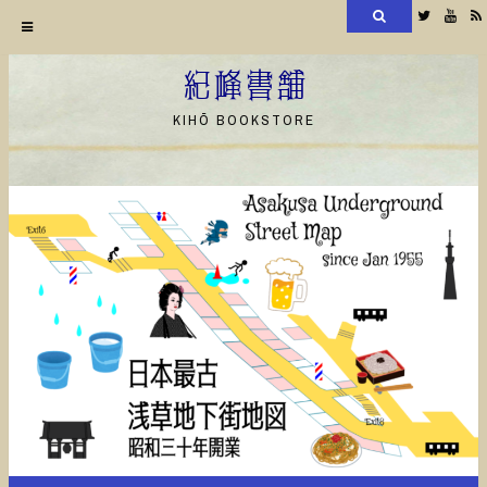
検
Twitter
YouT
索
コ
ン
紀峰書舗
テ
KIHŌ BOOKSTORE
ン
ツ
へ
ス
キ
ッ
プ