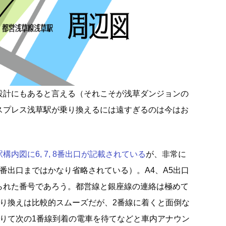
設計にもあると言える（それこそが浅草ダンジョンの
スプレス浅草駅が乗り換えるには遠すぎるのは今はお
内図に6, 7, 8番出口が記載されている
が、非常に
番出口まではかなり省略されている）。A4、A5出口
られた番号であろう。都営線と銀座線の連絡は極めて
乗り換えは比較的スムーズだが、2番線に着くと面倒な
降りて次の1番線到着の電車を待てなどと車内アナウン