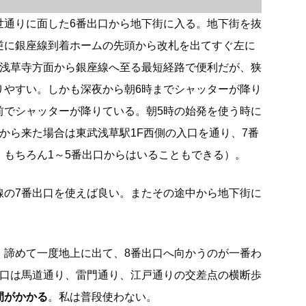
世通りに面した6番出口から地下街に入る。地下街を抜
逆に銀座線到着ホームの先頭から改札を出てすぐ左に
は浅草寺方面から銀座線へ至る最短経路で便利だが、狭
りやすい。しかも深夜から朝6時までシャッターが降り
前でシャッターが降りている。朝5時の始発を使う時に
から来た場合は東武浅草駅1F西側の入口を通り、7番
。もちろん1～5番出口からはいることもできる）。
線の7番出口を使えば良い。またその途中から地下街に
、諦めて一度地上に出て、8番出口へ向かうのが一番わ
出口は馬道通り、雷門通り、江戸通りの交差点の横断歩
間がかかる
。私は普段使わない。