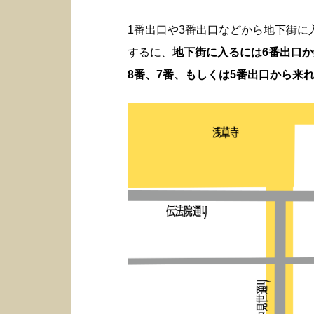
1番出口や3番出口などから地下街
するに、
地下街に入るには6番出口
8番、7番、もしくは5番出口から来