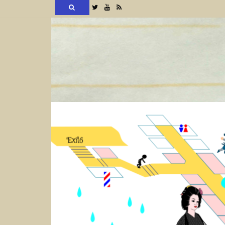
検
Twitter
YouTube
RSS
索
コ
ン
テ
ン
ツ
へ
ス
キ
ッ
プ