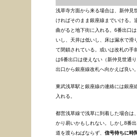
浅草寺方面から来る場合は、新仲見
ければそのまま銀座線までいける。
曲がると地下街に入れる。6番出口
いし、天井は低いし、床は漏水で滑
て閉鎖されている。或いは改札の手
は6番出口は使えない（新仲見世通り
出口から銀座線改札へ向かえば良い
東武浅草駅と銀座線の連絡には銀座
入れる。
都営浅草線で浅草に到着した場合は
かり易いかもしれない。しかし8番
道を渡らねばならず、
信号待ちに時