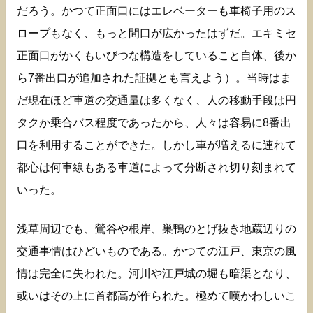
だろう。かつて正面口にはエレベーターも車椅子用のス
ロープもなく、もっと間口が広かったはずだ。エキミセ
正面口がかくもいびつな構造をしていること自体、後か
ら7番出口が追加された証拠とも言えよう）。当時はま
だ現在ほど車道の交通量は多くなく、人の移動手段は円
タクか乗合バス程度であったから、人々は容易に8番出
口を利用することができた。しかし車が増えるに連れて
都心は何車線もある車道によって分断され切り刻まれて
いった。
浅草周辺でも、鶯谷や根岸、巣鴨のとげ抜き地蔵辺りの
交通事情はひどいものである。かつての江戸、東京の風
情は完全に失われた。河川や江戸城の堀も暗渠となり、
或いはその上に首都高が作られた。極めて嘆かわしいこ