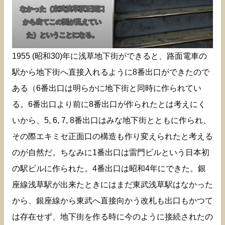
なかった（東武浅草駅正面口
から出てこの面が見えてい
た）ということになる。
1955 (昭和30)年に浅草地下街ができると、路面電車の
駅から地下街へ直接入れるように8番出口ができたので
ある（6番出口は明らかに地下街と同時に作られてい
る。6番出口より前に8番出口が作られたとは考えにく
いから、5, 6, 7, 8番出口はみな地下街とともに作られ、
その際エキミセ正面口の構造も作り変えられたと考える
のが自然だ。ちなみに1番出口は雷門ビルという日本初
の駅ビルに作られた。4番出口は昭和4年にできた。銀
座線浅草駅が出来たときにはまだ東武浅草駅はなかった
から、銀座線から東武へ直接向かう改札も出口もかつて
は存在せず、地下街を作る時に今のように接続されたの