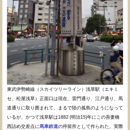
東武伊勢崎線（スカイツリーライン）浅草駅（エキミ
セ、松屋浅草）正面口は現在、雷門通り、江戸通り、馬
道通りに取り囲まれて、まるで陸の孤島のようになって
いるが、かつて浅草駅は1882 (明治15)年にこの吾妻橋
西詰め交差点に
馬車鉄道
の停留所として作られた。実際