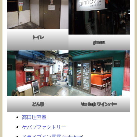
トイレ
ginnova
どん底
Van Gogh ワインバー
高田理容室
ケバブファクトリー
ドライブイン電電
(
instagram
)