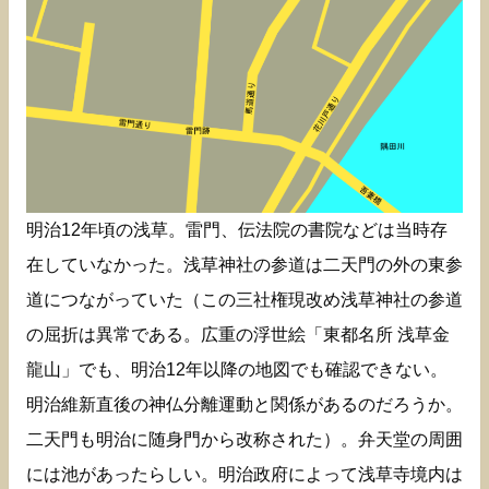
明治12年頃の浅草。雷門、伝法院の書院などは当時存
在していなかった。浅草神社の参道は二天門の外の東参
道につながっていた（この三社権現改め浅草神社の参道
の屈折は異常である。広重の浮世絵「東都名所 浅草金
龍山」でも、明治12年以降の地図でも確認できない。
明治維新直後の神仏分離運動と関係があるのだろうか。
二天門も明治に随身門から改称された）。弁天堂の周囲
には池があったらしい。明治政府によって浅草寺境内は