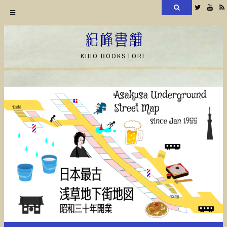
検
Twitter
YouT
索
コ
ン
紀峰書舗
テ
KIHŌ BOOKSTORE
ン
ツ
へ
ス
キ
ッ
プ