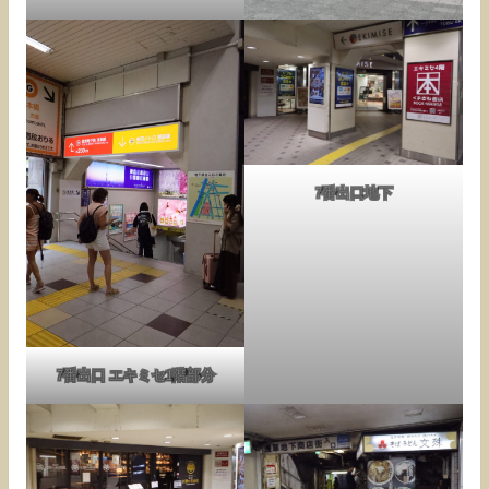
7番出口地下
7番出口 エキミセ1階部分