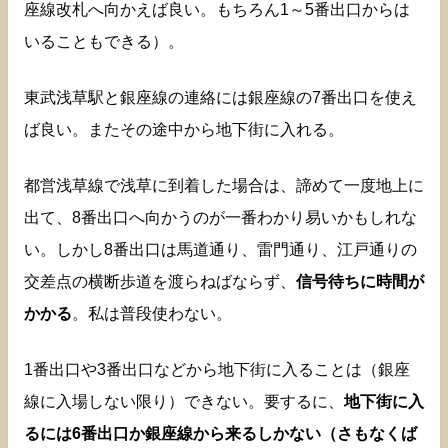
座線改札へ向かえば良い。もちろん1～5番出口からは
いることもできる）。
東武浅草駅と銀座線の連絡には銀座線の7番出口を使え
ば良い。またその途中から地下街に入れる。
都営浅草線で浅草に到着した場合は、諦めて一度地上に
出て、8番出口へ向かうのが一番わかり易いかもしれな
い。しかし8番出口は馬道通り、雷門通り、江戸通りの
交差点の横断歩道を渡らねばならず、
信号待ちに時間が
かかる
。私は普段使わない。
1番出口や3番出口などから地下街に入ることは（銀座
線に入場しない限り）できない。要するに、
地下街に入
るには6番出口か銀座線から来るしかない（さもなくば