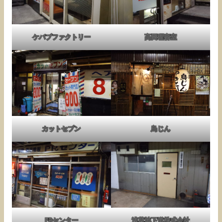
ケバブファクトリー
高田理容室
カットセブン
鳥じん
PRセンター
浅草地下道株式会社