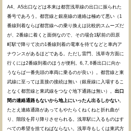
A4、A5出口などは本来は都営浅草線の出口に振られた
番号であろう。都営線と銀座線の連絡は極めて悪い（1
番線到着ならば都営線への乗り換えは比較的スムーズだ
が、2番線に着くと面倒なので、その場合1駅前の田原
町駅で降りて次の1番線到着の電車を待てなどと車内ア
ナウンスがあるほどである。ただし雷門、浅草寺方面に
行くには2番線到着のほうが便利。6, 7, 8番出口に向か
うならば一番先頭の車両に乗るのが良い）。都営線と東
武線に至っては直接の接続は無い（銀座線に入場するこ
となく都営線と東武線をつなぐ地下通路は無い）。
出口
間の連絡通路もないから地上にいったん出るしかない
。
たとえ連絡通路があってもやたらくねくねと折れ曲が
り、階段を昇り降りさせられる。浅草駅に入るものはす
べての希望を捨てねばならない。浅草寺もしくは東武方