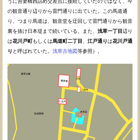
うに吾妻橋西詰め交差点に接続していたのではなく、今
の観音通り辺りから雷門通りに出ていた。この馬道通
り、つまり馬道は、観音堂を迂回して雷門通りから観音
裏を抜け日本堤まで続いている。また、
浅草一丁目
辺り
は
花川戸町
もしくは
馬道町二丁目
、
江戸通り
は
花川戸通
り
と呼ばれていた。
浅草古地図
等参照）。