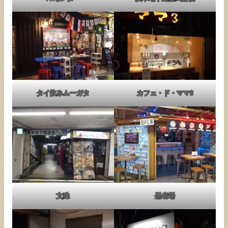
タイ飲みムーガタ
カフェ・ド・ママ3
文殊
忍者場