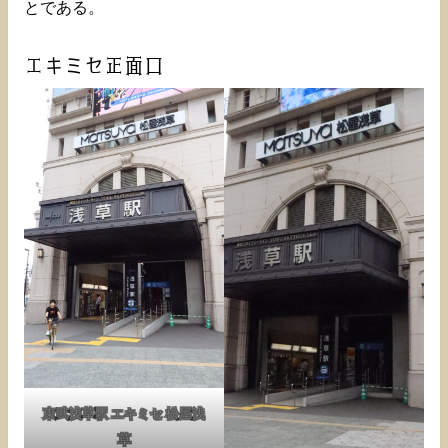
とである。
エキミセ正面口
東武浅草駅 エキミセ 松屋浅
草