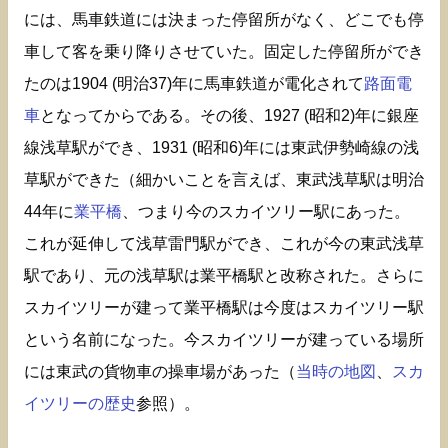
には、馬車鉄道には決まった停留所がなく、どこでも停
車して客を乗り降りさせていた。固定した停留所ができ
たのは1904 (明治37)年に馬車鉄道が電化されて
路面電
車
となってからである。その後、1927 (昭和2)年に銀座
線浅草駅ができ、1931 (昭和6)年には東武伊勢崎線の浅
草駅ができた（細かいことを言えば、東武浅草駅は明治
44年に
業平橋
、つまり今のスカイツリー駅にあった。
これが延伸して浅草雷門駅ができ、これが今の東武浅草
駅であり、元の浅草駅は業平橋駅と改称された。さらに
スカイツリーが建って業平橋駅は今度はスカイツリー駅
という名前になった。今スカイツリーが建っている場所
には東武の貨物車の操車場があった（
当時の地図
、
スカ
イツリーの歴史
参照）。