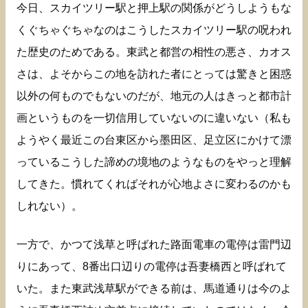
今日、スカイツリー駅と押上駅の関係がどうしようもな
くぐちゃぐちゃなのはこうしたスカイツリー駅の呪われ
た歴史のためである。東武と都営の相性の悪さ、カオス
さは、よそからこの地を訪れた者にとっては驚きと困惑
以外の何ものでもないのだが、地元の人はきっと都市計
画というものを一切信用していないのに違いない（私も
ようやく最近この台東区から墨田区、足立区にかけて漂
っているこうした諦めの境地のようなものをやっと理解
してきた。慣れてくればそれが心地よさに変わるのかも
しれない）。
一方で、かつて浅草と呼ばれた路面電車の電停は雷門辺
りにあって、8番出口辺りの電停は吾妻橋西と呼ばれて
いた。また東武浅草駅ができる前は、馬道通りは今のよ