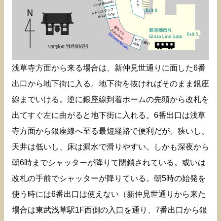
浅草寺方面から来る場合は、新仲見世通りに面した6番
出口から地下街に入る。地下街を抜ければそのまま銀座
線までいける。逆に銀座線到着ホームの先頭から改札を
出てすぐ左に曲がると地下街に入れる。6番出口は浅草
寺方面から銀座線へ至る最短経路で便利だが、狭いし、
天井は低いし、床は漏水で滑りやすい。しかも深夜から
朝6時までシャッターが降りて閉鎖されている。或いは
改札の手前でシャッターが降りている。朝5時の始発を
使う時には6番出口は使えない（新仲見世通りから来た
場合は東武浅草駅1F西側の入口を通り、7番出口から銀