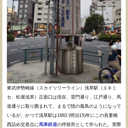
東武伊勢崎線（スカイツリーライン）浅草駅（エキミ
セ、松屋浅草）正面口は現在、雷門通り、江戸通り、馬
道通りに取り囲まれて、まるで陸の孤島のようになって
いるが、かつて浅草駅は1882 (明治15)年にこの吾妻橋
西詰め交差点に
馬車鉄道
の停留所として作られた。実際