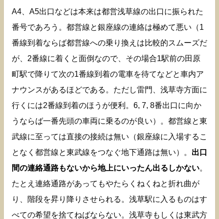
A4、A5出口などは本来は都営浅草線の出口に振られた
番号であろう。都営線と銀座線の連絡は極めて悪い（1
番線到着ならば都営線への乗り換えは比較的スムーズだ
が、2番線に着くと面倒なので、その場合1駅前の田原
町駅で降りて次の1番線到着の電車を待てなどと車内ア
ナウンスがあるほどである。ただし雷門、浅草寺方面に
行くには2番線到着のほうが便利。6, 7, 8番出口に向か
うならば一番先頭の車両に乗るのが良い）。都営線と東
武線に至っては直接の接続は無い（銀座線に入場するこ
となく都営線と東武線をつなぐ地下通路は無い）。
出口
間の連絡通路もないから地上にいったん出るしかない
。
たとえ連絡通路があってもやたらくねくねと折れ曲が
り、階段を昇り降りさせられる。浅草駅に入るものはす
べての希望を捨てねばならない。浅草寺もしくは東武方