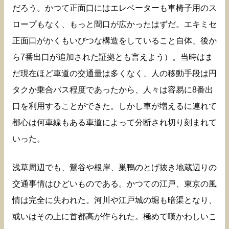
だろう。かつて正面口にはエレベーターも車椅子用のス
ロープもなく、もっと間口が広かったはずだ。エキミセ
正面口がかくもいびつな構造をしていること自体、後か
ら7番出口が追加された証拠とも言えよう）。当時はま
だ現在ほど車道の交通量は多くなく、人の移動手段は円
タクか乗合バス程度であったから、人々は容易に8番出
口を利用することができた。しかし車が増えるに連れて
都心は何車線もある車道によって分断され切り刻まれて
いった。
浅草周辺でも、鶯谷や根岸、巣鴨のとげ抜き地蔵辺りの
交通事情はひどいものである。かつての江戸、東京の風
情は完全に失われた。河川や江戸城の堀も暗渠となり、
或いはその上に首都高が作られた。極めて嘆かわしいこ