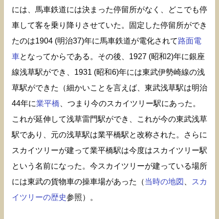
には、馬車鉄道には決まった停留所がなく、どこでも停
車して客を乗り降りさせていた。固定した停留所ができ
たのは1904 (明治37)年に馬車鉄道が電化されて
路面電
車
となってからである。その後、1927 (昭和2)年に銀座
線浅草駅ができ、1931 (昭和6)年には東武伊勢崎線の浅
草駅ができた（細かいことを言えば、東武浅草駅は明治
44年に
業平橋
、つまり今のスカイツリー駅にあった。
これが延伸して浅草雷門駅ができ、これが今の東武浅草
駅であり、元の浅草駅は業平橋駅と改称された。さらに
スカイツリーが建って業平橋駅は今度はスカイツリー駅
という名前になった。今スカイツリーが建っている場所
には東武の貨物車の操車場があった（
当時の地図
、
スカ
イツリーの歴史
参照）。