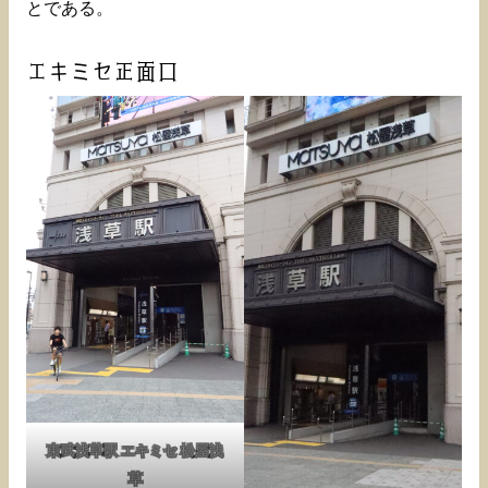
とである。
エキミセ正面口
東武浅草駅 エキミセ 松屋浅
草