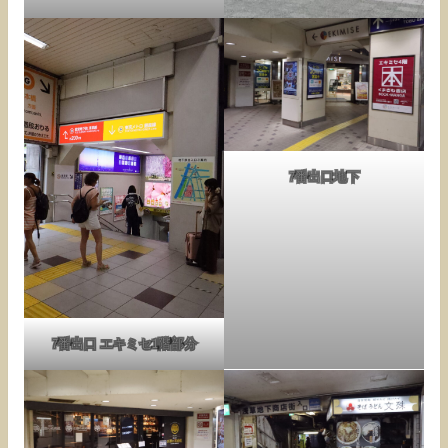
7番出口地下
7番出口 エキミセ1階部分