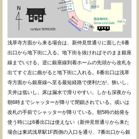
浅草寺方面から来る場合は、新仲見世通りに面した6番
出口から地下街に入る。地下街を抜ければそのまま銀座
線までいける。逆に銀座線到着ホームの先頭から改札を
出てすぐ左に曲がると地下街に入れる。6番出口は浅草
寺方面から銀座線へ至る最短経路で便利だが、狭いし、
天井は低いし、床は漏水で滑りやすい。しかも深夜から
朝6時までシャッターが降りて閉鎖されている。或いは
改札の手前でシャッターが降りている。朝5時の始発を
使う時には6番出口は使えない（新仲見世通りから来た
場合は東武浅草駅1F西側の入口を通り、7番出口から銀