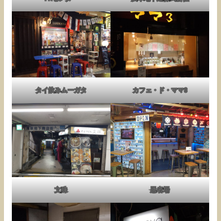
タイ飲みムーガタ
カフェ・ド・ママ3
文殊
忍者場