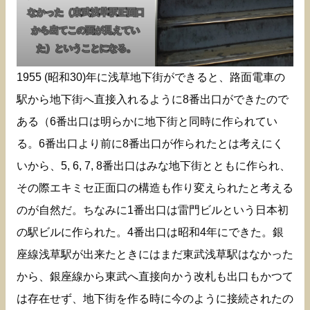
なかった（東武浅草駅正面口
から出てこの面が見えてい
た）ということになる。
1955 (昭和30)年に浅草地下街ができると、路面電車の
駅から地下街へ直接入れるように8番出口ができたので
ある（6番出口は明らかに地下街と同時に作られてい
る。6番出口より前に8番出口が作られたとは考えにく
いから、5, 6, 7, 8番出口はみな地下街とともに作られ、
その際エキミセ正面口の構造も作り変えられたと考える
のが自然だ。ちなみに1番出口は雷門ビルという日本初
の駅ビルに作られた。4番出口は昭和4年にできた。銀
座線浅草駅が出来たときにはまだ東武浅草駅はなかった
から、銀座線から東武へ直接向かう改札も出口もかつて
は存在せず、地下街を作る時に今のように接続されたの