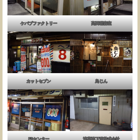
ケバブファクトリー
高田理容室
カットセブン
鳥じん
PRセンター
浅草地下道株式会社