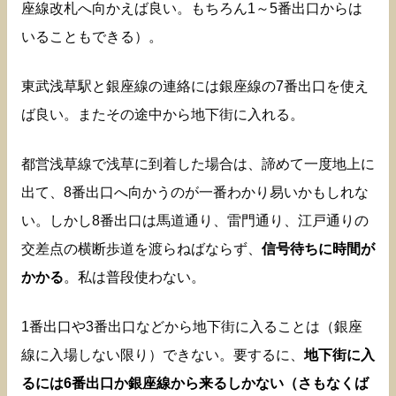
座線改札へ向かえば良い。もちろん1～5番出口からは
いることもできる）。
東武浅草駅と銀座線の連絡には銀座線の7番出口を使え
ば良い。またその途中から地下街に入れる。
都営浅草線で浅草に到着した場合は、諦めて一度地上に
出て、8番出口へ向かうのが一番わかり易いかもしれな
い。しかし8番出口は馬道通り、雷門通り、江戸通りの
交差点の横断歩道を渡らねばならず、
信号待ちに時間が
かかる
。私は普段使わない。
1番出口や3番出口などから地下街に入ることは（銀座
線に入場しない限り）できない。要するに、
地下街に入
るには6番出口か銀座線から来るしかない（さもなくば