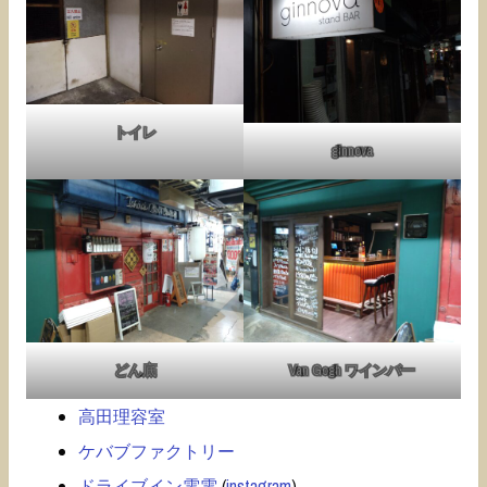
トイレ
ginnova
どん底
Van Gogh ワインバー
高田理容室
ケバブファクトリー
ドライブイン電電
(
instagram
)