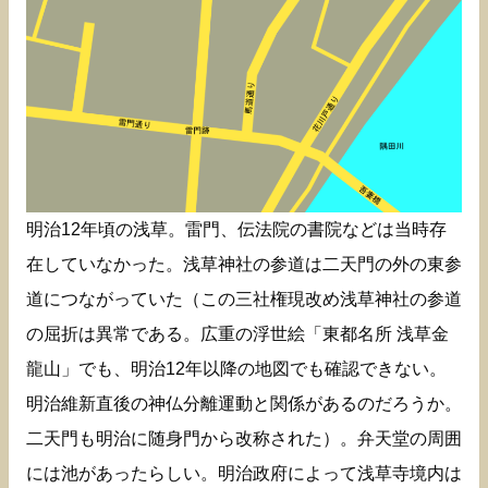
明治12年頃の浅草。雷門、伝法院の書院などは当時存
在していなかった。浅草神社の参道は二天門の外の東参
道につながっていた（この三社権現改め浅草神社の参道
の屈折は異常である。広重の浮世絵「東都名所 浅草金
龍山」でも、明治12年以降の地図でも確認できない。
明治維新直後の神仏分離運動と関係があるのだろうか。
二天門も明治に随身門から改称された）。弁天堂の周囲
には池があったらしい。明治政府によって浅草寺境内は