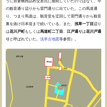
うに吾妻橋西詰め交差点に接続していたのではなく、今
の観音通り辺りから雷門通りに出ていた。この馬道通
り、つまり馬道は、観音堂を迂回して雷門通りから観音
裏を抜け日本堤まで続いている。また、
浅草一丁目
辺り
は
花川戸町
もしくは
馬道町二丁目
、
江戸通り
は
花川戸通
り
と呼ばれていた。
浅草古地図
等参照）。