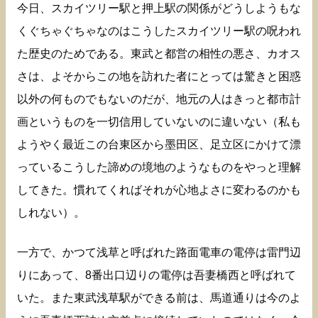
今日、スカイツリー駅と押上駅の関係がどうしようもな
くぐちゃぐちゃなのはこうしたスカイツリー駅の呪われ
た歴史のためである。東武と都営の相性の悪さ、カオス
さは、よそからこの地を訪れた者にとっては驚きと困惑
以外の何ものでもないのだが、地元の人はきっと都市計
画というものを一切信用していないのに違いない（私も
ようやく最近この台東区から墨田区、足立区にかけて漂
っているこうした諦めの境地のようなものをやっと理解
してきた。慣れてくればそれが心地よさに変わるのかも
しれない）。
一方で、かつて浅草と呼ばれた路面電車の電停は雷門辺
りにあって、8番出口辺りの電停は吾妻橋西と呼ばれて
いた。また東武浅草駅ができる前は、馬道通りは今のよ