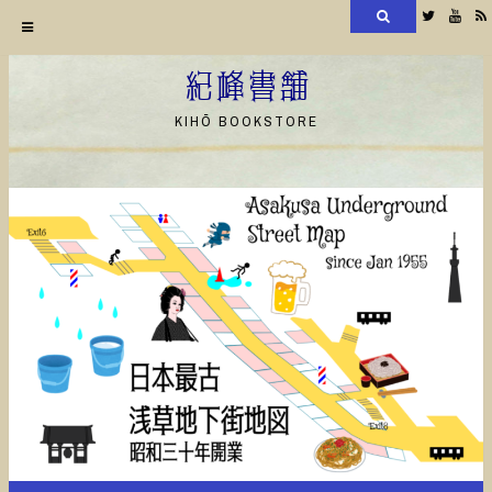
検
Twitter
YouT
索
コ
ン
紀峰書舗
テ
KIHŌ BOOKSTORE
ン
ツ
へ
ス
キ
ッ
プ