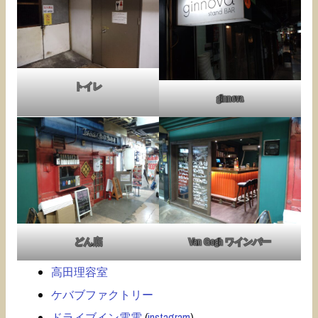
トイレ
ginnova
どん底
Van Gogh ワインバー
高田理容室
ケバブファクトリー
ドライブイン電電
(
instagram
)