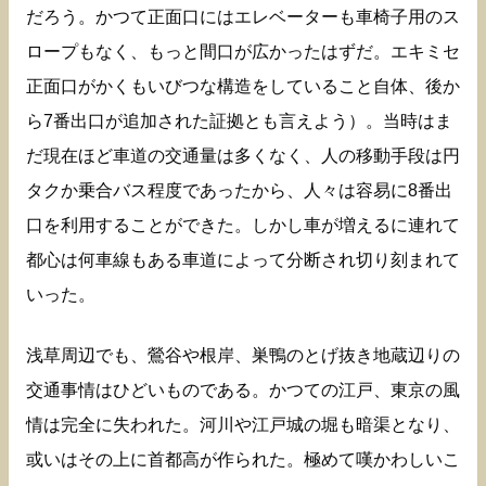
だろう。かつて正面口にはエレベーターも車椅子用のス
ロープもなく、もっと間口が広かったはずだ。エキミセ
正面口がかくもいびつな構造をしていること自体、後か
ら7番出口が追加された証拠とも言えよう）。当時はま
だ現在ほど車道の交通量は多くなく、人の移動手段は円
タクか乗合バス程度であったから、人々は容易に8番出
口を利用することができた。しかし車が増えるに連れて
都心は何車線もある車道によって分断され切り刻まれて
いった。
浅草周辺でも、鶯谷や根岸、巣鴨のとげ抜き地蔵辺りの
交通事情はひどいものである。かつての江戸、東京の風
情は完全に失われた。河川や江戸城の堀も暗渠となり、
或いはその上に首都高が作られた。極めて嘆かわしいこ