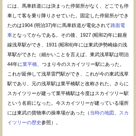
には、馬車鉄道には決まった停留所がなく、どこでも停
車して客を乗り降りさせていた。固定した停留所ができ
たのは1904 (明治37)年に馬車鉄道が電化されて
路面電
車
となってからである。その後、1927 (昭和2)年に銀座
線浅草駅ができ、1931 (昭和6)年には東武伊勢崎線の浅
草駅ができた（細かいことを言えば、東武浅草駅は明治
44年に
業平橋
、つまり今のスカイツリー駅にあった。
これが延伸して浅草雷門駅ができ、これが今の東武浅草
駅であり、元の浅草駅は業平橋駅と改称された。さらに
スカイツリーが建って業平橋駅は今度はスカイツリー駅
という名前になった。今スカイツリーが建っている場所
には東武の貨物車の操車場があった（
当時の地図
、
スカ
イツリーの歴史
参照）。