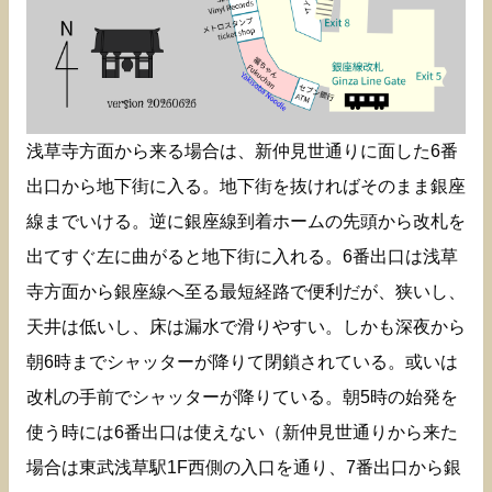
浅草寺方面から来る場合は、新仲見世通りに面した6番
出口から地下街に入る。地下街を抜ければそのまま銀座
線までいける。逆に銀座線到着ホームの先頭から改札を
出てすぐ左に曲がると地下街に入れる。6番出口は浅草
寺方面から銀座線へ至る最短経路で便利だが、狭いし、
天井は低いし、床は漏水で滑りやすい。しかも深夜から
朝6時までシャッターが降りて閉鎖されている。或いは
改札の手前でシャッターが降りている。朝5時の始発を
使う時には6番出口は使えない（新仲見世通りから来た
場合は東武浅草駅1F西側の入口を通り、7番出口から銀