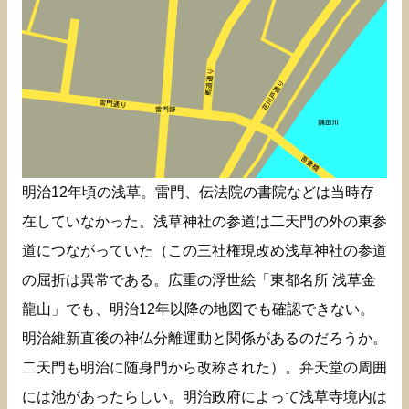
明治12年頃の浅草。雷門、伝法院の書院などは当時存
在していなかった。浅草神社の参道は二天門の外の東参
道につながっていた（この三社権現改め浅草神社の参道
の屈折は異常である。広重の浮世絵「東都名所 浅草金
龍山」でも、明治12年以降の地図でも確認できない。
明治維新直後の神仏分離運動と関係があるのだろうか。
二天門も明治に随身門から改称された）。弁天堂の周囲
には池があったらしい。明治政府によって浅草寺境内は