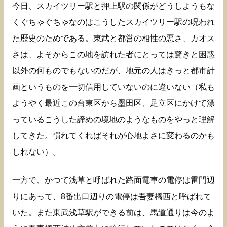
今日、スカイツリー駅と押上駅の関係がどうしようもな
くぐちゃぐちゃなのはこうしたスカイツリー駅の呪われ
た歴史のためである。東武と都営の相性の悪さ、カオス
さは、よそからこの地を訪れた者にとっては驚きと困惑
以外の何ものでもないのだが、地元の人はきっと都市計
画というものを一切信用していないのに違いない（私も
ようやく最近この台東区から墨田区、足立区にかけて漂
っているこうした諦めの境地のようなものをやっと理解
してきた。慣れてくればそれが心地よさに変わるのかも
しれない）。
一方で、かつて浅草と呼ばれた路面電車の電停は雷門辺
りにあって、8番出口辺りの電停は吾妻橋西と呼ばれて
いた。また東武浅草駅ができる前は、馬道通りは今のよ