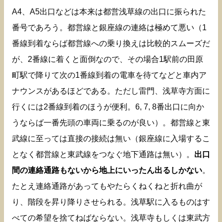
A4、A5出口などは本来は都営浅草線の出口に振られた
番号であろう。都営線と銀座線の連絡は極めて悪い（1
番線到着ならば都営線への乗り換えは比較的スムーズだ
が、2番線に着くと面倒なので、その場合1駅前の田原
町駅で降りて次の1番線到着の電車を待てなどと車内ア
ナウンスがあるほどである。ただし雷門、浅草寺方面に
行くには2番線到着のほうが便利。6, 7, 8番出口に向か
うならば一番先頭の車両に乗るのが良い）。都営線と東
武線に至っては直接の接続は無い（銀座線に入場するこ
となく都営線と東武線をつなぐ地下通路は無い）。
出口
間の連絡通路もないから地上にいったん出るしかない
。
たとえ連絡通路があってもやたらくねくねと折れ曲が
り、階段を昇り降りさせられる。浅草駅に入るものはす
べての希望を捨てねばならない。浅草寺もしくは東武方