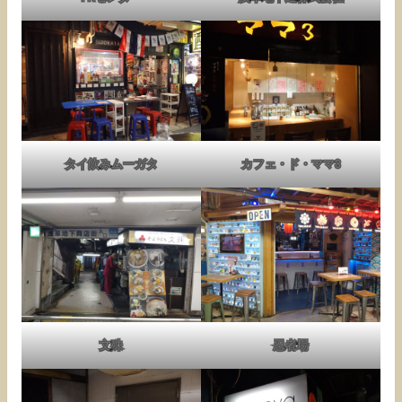
タイ飲みムーガタ
カフェ・ド・ママ3
文殊
忍者場