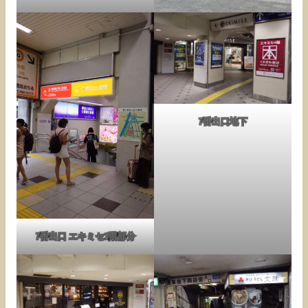
7番出口地下
7番出口 エキミセ1階部分