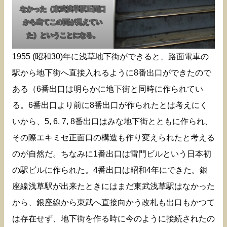
なかった（東武浅草駅正面口
から出てこの面が見えてい
た）ということになる。
1955 (昭和30)年に浅草地下街ができると、路面電車の
駅から地下街へ直接入れるように8番出口ができたので
ある（6番出口は明らかに地下街と同時に作られてい
る。6番出口より前に8番出口が作られたとは考えにく
いから、5, 6, 7, 8番出口はみな地下街とともに作られ、
その際エキミセ正面口の構造も作り変えられたと考える
のが自然だ。ちなみに1番出口は雷門ビルという日本初
の駅ビルに作られた。4番出口は昭和4年にできた。銀
座線浅草駅が出来たときにはまだ東武浅草駅はなかった
から、銀座線から東武へ直接向かう改札も出口もかつて
は存在せず、地下街を作る時に今のように接続されたの