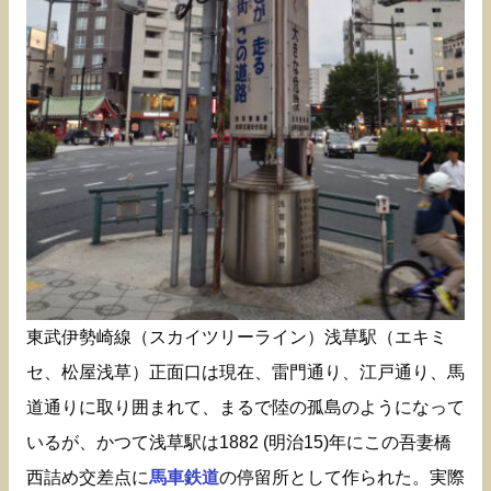
東武伊勢崎線（スカイツリーライン）浅草駅（エキミ
セ、松屋浅草）正面口は現在、雷門通り、江戸通り、馬
道通りに取り囲まれて、まるで陸の孤島のようになって
いるが、かつて浅草駅は1882 (明治15)年にこの吾妻橋
西詰め交差点に
馬車鉄道
の停留所として作られた。実際