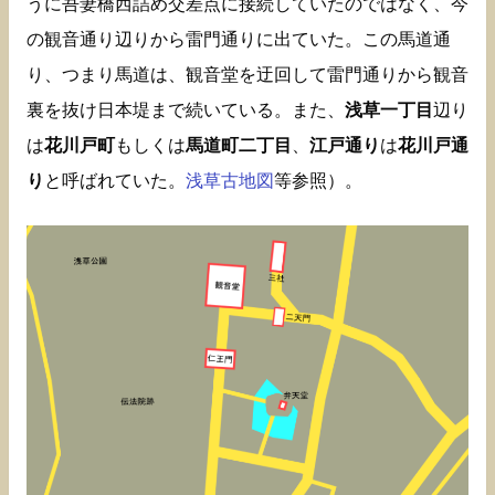
うに吾妻橋西詰め交差点に接続していたのではなく、今
の観音通り辺りから雷門通りに出ていた。この馬道通
り、つまり馬道は、観音堂を迂回して雷門通りから観音
裏を抜け日本堤まで続いている。また、
浅草一丁目
辺り
は
花川戸町
もしくは
馬道町二丁目
、
江戸通り
は
花川戸通
り
と呼ばれていた。
浅草古地図
等参照）。