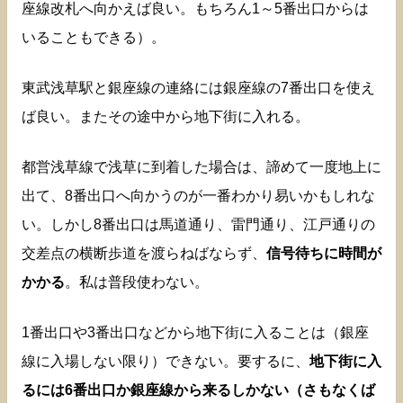
座線改札へ向かえば良い。もちろん1～5番出口からは
いることもできる）。
東武浅草駅と銀座線の連絡には銀座線の7番出口を使え
ば良い。またその途中から地下街に入れる。
都営浅草線で浅草に到着した場合は、諦めて一度地上に
出て、8番出口へ向かうのが一番わかり易いかもしれな
い。しかし8番出口は馬道通り、雷門通り、江戸通りの
交差点の横断歩道を渡らねばならず、
信号待ちに時間が
かかる
。私は普段使わない。
1番出口や3番出口などから地下街に入ることは（銀座
線に入場しない限り）できない。要するに、
地下街に入
るには6番出口か銀座線から来るしかない（さもなくば