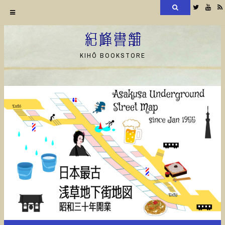
検
Twitter
YouT
索
コ
ン
紀峰書舗
テ
KIHŌ BOOKSTORE
ン
ツ
へ
ス
キ
ッ
プ