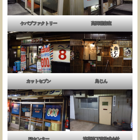
ケバブファクトリー
高田理容室
カットセブン
鳥じん
PRセンター
浅草地下道株式会社