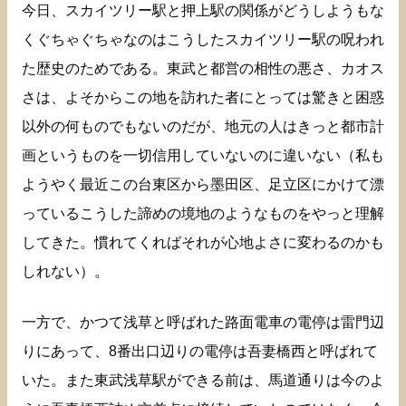
今日、スカイツリー駅と押上駅の関係がどうしようもな
くぐちゃぐちゃなのはこうしたスカイツリー駅の呪われ
た歴史のためである。東武と都営の相性の悪さ、カオス
さは、よそからこの地を訪れた者にとっては驚きと困惑
以外の何ものでもないのだが、地元の人はきっと都市計
画というものを一切信用していないのに違いない（私も
ようやく最近この台東区から墨田区、足立区にかけて漂
っているこうした諦めの境地のようなものをやっと理解
してきた。慣れてくればそれが心地よさに変わるのかも
しれない）。
一方で、かつて浅草と呼ばれた路面電車の電停は雷門辺
りにあって、8番出口辺りの電停は吾妻橋西と呼ばれて
いた。また東武浅草駅ができる前は、馬道通りは今のよ