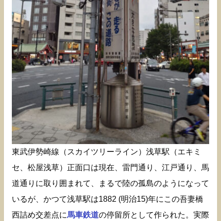
東武伊勢崎線（スカイツリーライン）浅草駅（エキミ
セ、松屋浅草）正面口は現在、雷門通り、江戸通り、馬
道通りに取り囲まれて、まるで陸の孤島のようになって
いるが、かつて浅草駅は1882 (明治15)年にこの吾妻橋
西詰め交差点に
馬車鉄道
の停留所として作られた。実際