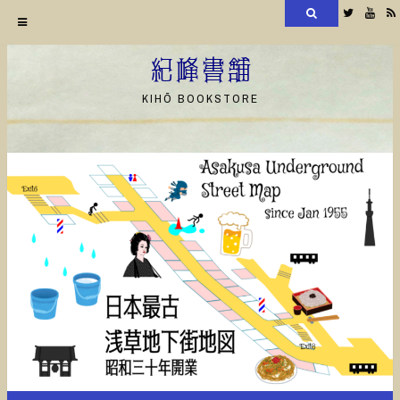
検
Twitter
YouT
索
コ
ン
紀峰書舗
テ
KIHŌ BOOKSTORE
ン
ツ
へ
ス
キ
ッ
プ