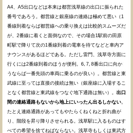
A4、A5出口などは本来は都営浅草線の出口に振られた
番号であろう。都営線と銀座線の連絡は極めて悪い（1
番線到着ならば都営線への乗り換えは比較的スムーズだ
が、2番線に着くと面倒なので、その場合1駅前の田原
町駅で降りて次の1番線到着の電車を待てなどと車内ア
ナウンスがあるほどである。ただし雷門、浅草寺方面に
行くには2番線到着のほうが便利。6, 7, 8番出口に向か
うならば一番先頭の車両に乗るのが良い）。都営線と東
武線に至っては直接の接続は無い（銀座線に入場するこ
となく都営線と東武線をつなぐ地下通路は無い）。
出口
間の連絡通路もないから地上にいったん出るしかない
。
たとえ連絡通路があってもやたらくねくねと折れ曲が
り、階段を昇り降りさせられる。浅草駅に入るものはす
べての希望を捨てねばならない。浅草寺もしくは東武方