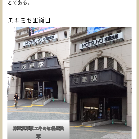
とである。
エキミセ正面口
東武浅草駅 エキミセ 松屋浅
草