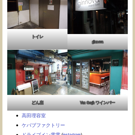
トイレ
ginnova
どん底
Van Gogh ワインバー
高田理容室
ケバブファクトリー
ドライブイン電電
(
instagram
)