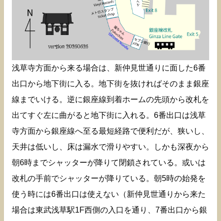
浅草寺方面から来る場合は、新仲見世通りに面した6番
出口から地下街に入る。地下街を抜ければそのまま銀座
線までいける。逆に銀座線到着ホームの先頭から改札を
出てすぐ左に曲がると地下街に入れる。6番出口は浅草
寺方面から銀座線へ至る最短経路で便利だが、狭いし、
天井は低いし、床は漏水で滑りやすい。しかも深夜から
朝6時までシャッターが降りて閉鎖されている。或いは
改札の手前でシャッターが降りている。朝5時の始発を
使う時には6番出口は使えない（新仲見世通りから来た
場合は東武浅草駅1F西側の入口を通り、7番出口から銀