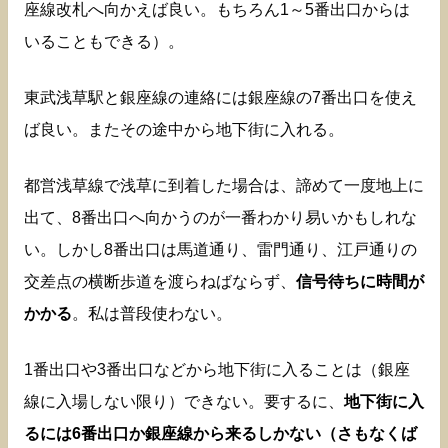
座線改札へ向かえば良い。もちろん1～5番出口からは
いることもできる）。
東武浅草駅と銀座線の連絡には銀座線の7番出口を使え
ば良い。またその途中から地下街に入れる。
都営浅草線で浅草に到着した場合は、諦めて一度地上に
出て、8番出口へ向かうのが一番わかり易いかもしれな
い。しかし8番出口は馬道通り、雷門通り、江戸通りの
交差点の横断歩道を渡らねばならず、
信号待ちに時間が
かかる
。私は普段使わない。
1番出口や3番出口などから地下街に入ることは（銀座
線に入場しない限り）できない。要するに、
地下街に入
るには6番出口か銀座線から来るしかない（さもなくば