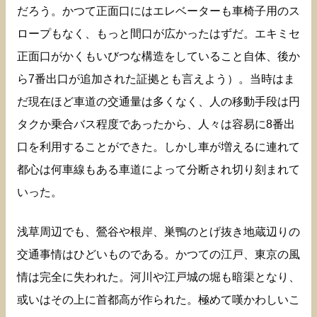
だろう。かつて正面口にはエレベーターも車椅子用のス
ロープもなく、もっと間口が広かったはずだ。エキミセ
正面口がかくもいびつな構造をしていること自体、後か
ら7番出口が追加された証拠とも言えよう）。当時はま
だ現在ほど車道の交通量は多くなく、人の移動手段は円
タクか乗合バス程度であったから、人々は容易に8番出
口を利用することができた。しかし車が増えるに連れて
都心は何車線もある車道によって分断され切り刻まれて
いった。
浅草周辺でも、鶯谷や根岸、巣鴨のとげ抜き地蔵辺りの
交通事情はひどいものである。かつての江戸、東京の風
情は完全に失われた。河川や江戸城の堀も暗渠となり、
或いはその上に首都高が作られた。極めて嘆かわしいこ