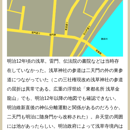
明治12年頃の浅草。雷門、伝法院の書院などは当時存
在していなかった。浅草神社の参道は二天門の外の東参
道につながっていた（この三社権現改め浅草神社の参道
の屈折は異常である。広重の浮世絵「東都名所 浅草金
龍山」でも、明治12年以降の地図でも確認できない。
明治維新直後の神仏分離運動と関係があるのだろうか。
二天門も明治に随身門から改称された）。弁天堂の周囲
には池があったらしい。明治政府によって浅草寺境内は