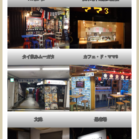
タイ飲みムーガタ
カフェ・ド・ママ3
文殊
忍者場