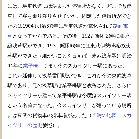
には、馬車鉄道には決まった停留所がなく、どこでも停
車して客を乗り降りさせていた。固定した停留所ができ
たのは1904 (明治37)年に馬車鉄道が電化されて
路面電
車
となってからである。その後、1927 (昭和2)年に銀座
線浅草駅ができ、1931 (昭和6)年には東武伊勢崎線の浅
草駅ができた（細かいことを言えば、東武浅草駅は明治
44年に
業平橋
、つまり今のスカイツリー駅にあった。
これが延伸して浅草雷門駅ができ、これが今の東武浅草
駅であり、元の浅草駅は業平橋駅と改称された。さらに
スカイツリーが建って業平橋駅は今度はスカイツリー駅
という名前になった。今スカイツリーが建っている場所
には東武の貨物車の操車場があった（
当時の地図
、
スカ
イツリーの歴史
参照）。