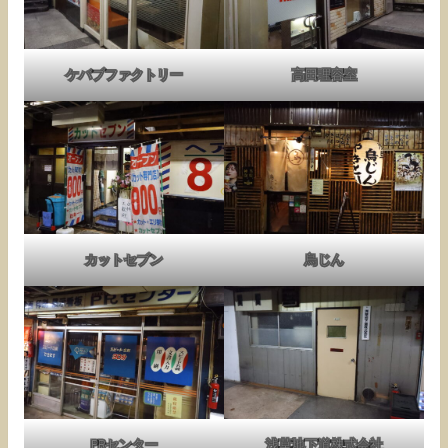
ケバブファクトリー
高田理容室
カットセブン
鳥じん
PRセンター
浅草地下道株式会社