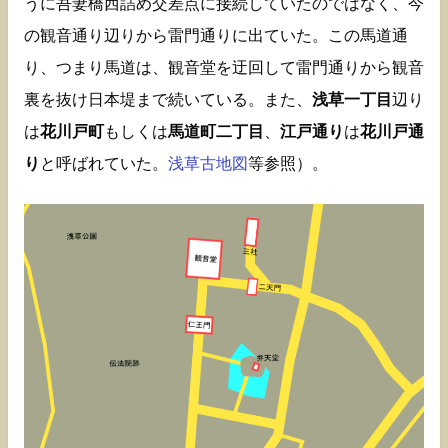
うに吾妻橋西詰め交差点に接続していたのではなく、今
の観音通り辺りから雷門通りに出ていた。この馬道通
り、つまり馬道は、観音堂を迂回して雷門通りから観音
裏を抜け日本堤まで続いている。また、
浅草一丁目
辺り
は
花川戸町
もしくは
馬道町二丁目
、
江戸通り
は
花川戸通
り
と呼ばれていた。
浅草古地図
等参照）。