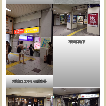
7番出口地下
7番出口 エキミセ1階部分