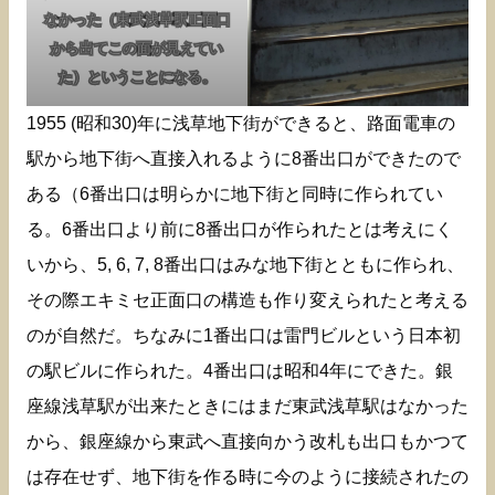
なかった（東武浅草駅正面口
から出てこの面が見えてい
た）ということになる。
1955 (昭和30)年に浅草地下街ができると、路面電車の
駅から地下街へ直接入れるように8番出口ができたので
ある（6番出口は明らかに地下街と同時に作られてい
る。6番出口より前に8番出口が作られたとは考えにく
いから、5, 6, 7, 8番出口はみな地下街とともに作られ、
その際エキミセ正面口の構造も作り変えられたと考える
のが自然だ。ちなみに1番出口は雷門ビルという日本初
の駅ビルに作られた。4番出口は昭和4年にできた。銀
座線浅草駅が出来たときにはまだ東武浅草駅はなかった
から、銀座線から東武へ直接向かう改札も出口もかつて
は存在せず、地下街を作る時に今のように接続されたの