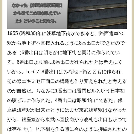
なかった（東武浅草駅正面口
から出てこの面が見えてい
た）ということになる。
1955 (昭和30)年に浅草地下街ができると、路面電車の
駅から地下街へ直接入れるように8番出口ができたので
ある（6番出口は明らかに地下街と同時に作られてい
る。6番出口より前に8番出口が作られたとは考えにく
いから、5, 6, 7, 8番出口はみな地下街とともに作られ、
その際エキミセ正面口の構造も作り変えられたと考える
のが自然だ。ちなみに1番出口は雷門ビルという日本初
の駅ビルに作られた。4番出口は昭和4年にできた。銀
座線浅草駅が出来たときにはまだ東武浅草駅はなかった
から、銀座線から東武へ直接向かう改札も出口もかつて
は存在せず、地下街を作る時に今のように接続されたの