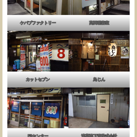
ケバブファクトリー
高田理容室
カットセブン
鳥じん
PRセンター
浅草地下道株式会社