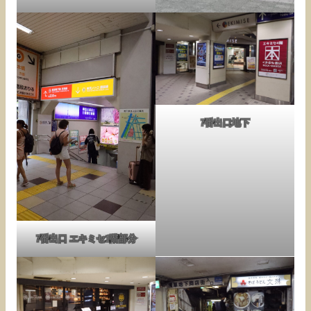
7番出口地下
7番出口 エキミセ1階部分