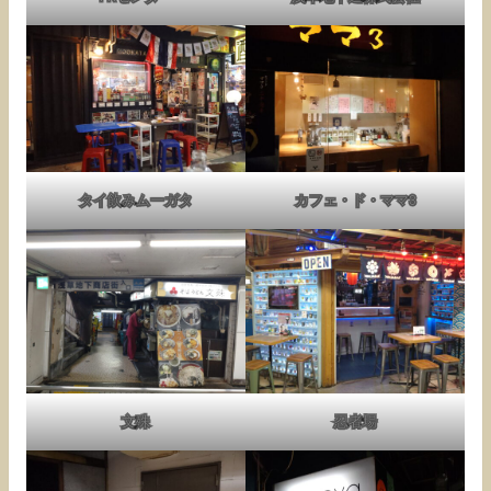
タイ飲みムーガタ
カフェ・ド・ママ3
文殊
忍者場