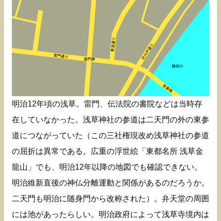
明治12年頃の浅草。雷門、伝法院の書院などは当時存
在していなかった。浅草神社の参道は二天門の外の東参
道につながっていた（この三社権現改め浅草神社の参道
の屈折は異常である。広重の浮世絵「東都名所 浅草金
龍山」でも、明治12年以降の地図でも確認できない。
明治維新直後の神仏分離運動と関係があるのだろうか。
二天門も明治に随身門から改称された）。弁天堂の周囲
には池があったらしい。明治政府によって浅草寺境内は