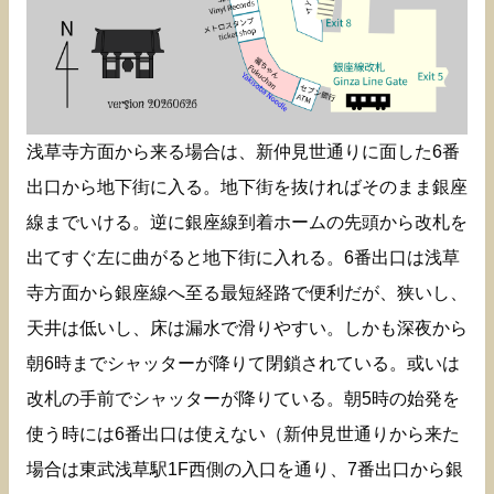
浅草寺方面から来る場合は、新仲見世通りに面した6番
出口から地下街に入る。地下街を抜ければそのまま銀座
線までいける。逆に銀座線到着ホームの先頭から改札を
出てすぐ左に曲がると地下街に入れる。6番出口は浅草
寺方面から銀座線へ至る最短経路で便利だが、狭いし、
天井は低いし、床は漏水で滑りやすい。しかも深夜から
朝6時までシャッターが降りて閉鎖されている。或いは
改札の手前でシャッターが降りている。朝5時の始発を
使う時には6番出口は使えない（新仲見世通りから来た
場合は東武浅草駅1F西側の入口を通り、7番出口から銀