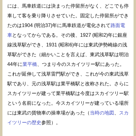
には、馬車鉄道には決まった停留所がなく、どこでも停
車して客を乗り降りさせていた。固定した停留所ができ
たのは1904 (明治37)年に馬車鉄道が電化されて
路面電
車
となってからである。その後、1927 (昭和2)年に銀座
線浅草駅ができ、1931 (昭和6)年には東武伊勢崎線の浅
草駅ができた（細かいことを言えば、東武浅草駅は明治
44年に
業平橋
、つまり今のスカイツリー駅にあった。
これが延伸して浅草雷門駅ができ、これが今の東武浅草
駅であり、元の浅草駅は業平橋駅と改称された。さらに
スカイツリーが建って業平橋駅は今度はスカイツリー駅
という名前になった。今スカイツリーが建っている場所
には東武の貨物車の操車場があった（
当時の地図
、
スカ
イツリーの歴史
参照）。