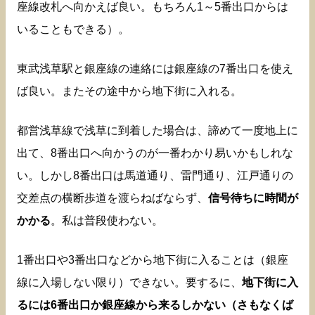
座線改札へ向かえば良い。もちろん1～5番出口からは
いることもできる）。
東武浅草駅と銀座線の連絡には銀座線の7番出口を使え
ば良い。またその途中から地下街に入れる。
都営浅草線で浅草に到着した場合は、諦めて一度地上に
出て、8番出口へ向かうのが一番わかり易いかもしれな
い。しかし8番出口は馬道通り、雷門通り、江戸通りの
交差点の横断歩道を渡らねばならず、
信号待ちに時間が
かかる
。私は普段使わない。
1番出口や3番出口などから地下街に入ることは（銀座
線に入場しない限り）できない。要するに、
地下街に入
るには6番出口か銀座線から来るしかない（さもなくば