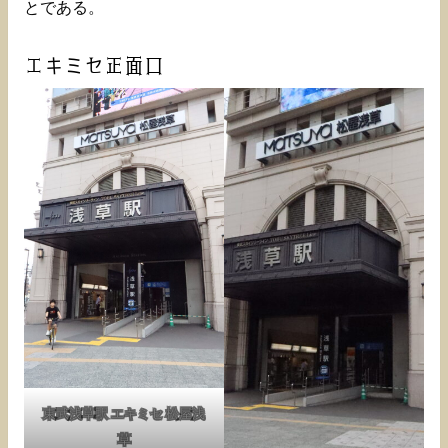
とである。
エキミセ正面口
東武浅草駅 エキミセ 松屋浅
草