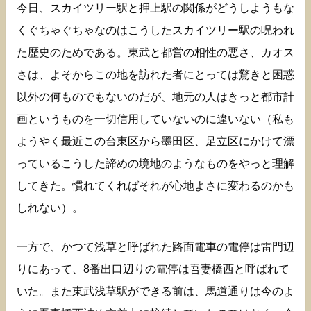
今日、スカイツリー駅と押上駅の関係がどうしようもな
くぐちゃぐちゃなのはこうしたスカイツリー駅の呪われ
た歴史のためである。東武と都営の相性の悪さ、カオス
さは、よそからこの地を訪れた者にとっては驚きと困惑
以外の何ものでもないのだが、地元の人はきっと都市計
画というものを一切信用していないのに違いない（私も
ようやく最近この台東区から墨田区、足立区にかけて漂
っているこうした諦めの境地のようなものをやっと理解
してきた。慣れてくればそれが心地よさに変わるのかも
しれない）。
一方で、かつて浅草と呼ばれた路面電車の電停は雷門辺
りにあって、8番出口辺りの電停は吾妻橋西と呼ばれて
いた。また東武浅草駅ができる前は、馬道通りは今のよ