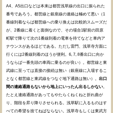
A4、A5出口などは本来は都営浅草線の出口に振られた
番号であろう。都営線と銀座線の連絡は極めて悪い（1
番線到着ならば都営線への乗り換えは比較的スムーズだ
が、2番線に着くと面倒なので、その場合1駅前の田原
町駅で降りて次の1番線到着の電車を待てなどと車内ア
ナウンスがあるほどである。ただし雷門、浅草寺方面に
行くには2番線到着のほうが便利。6, 7, 8番出口に向か
うならば一番先頭の車両に乗るのが良い）。都営線と東
武線に至っては直接の接続は無い（銀座線に入場するこ
となく都営線と東武線をつなぐ地下通路は無い）。
出口
間の連絡通路もないから地上にいったん出るしかない
。
たとえ連絡通路があってもやたらくねくねと折れ曲が
り、階段を昇り降りさせられる。浅草駅に入るものはす
べての希望を捨てねばならない。浅草寺もしくは東武方