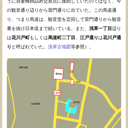
うに吾妻橋西詰め交差点に接続していたのではなく、今
の観音通り辺りから雷門通りに出ていた。この馬道通
り、つまり馬道は、観音堂を迂回して雷門通りから観音
裏を抜け日本堤まで続いている。また、
浅草一丁目
辺り
は
花川戸町
もしくは
馬道町二丁目
、
江戸通り
は
花川戸通
り
と呼ばれていた。
浅草古地図
等参照）。