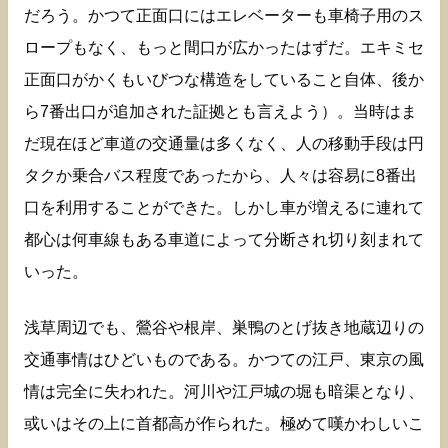
だろう。かつて正面口にはエレベーターも車椅子用のス
ロープもなく、もっと間口が広かったはずだ。エキミセ
正面口がかくもいびつな構造をしていること自体、後か
ら7番出口が追加された証拠とも言えよう）。当時はま
だ現在ほど車道の交通量は多くなく、人の移動手段は円
タクか乗合バス程度であったから、人々は容易に8番出
口を利用することができた。しかし車が増えるに連れて
都心は何車線もある車道によって分断され切り刻まれて
いった。
浅草周辺でも、鶯谷や根岸、巣鴨のとげ抜き地蔵辺りの
交通事情はひどいものである。かつての江戸、東京の風
情は完全に失われた。河川や江戸城の堀も暗渠となり、
或いはその上に首都高が作られた。極めて嘆かわしいこ