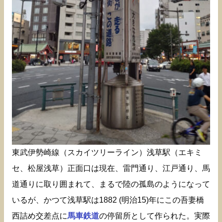
東武伊勢崎線（スカイツリーライン）浅草駅（エキミ
セ、松屋浅草）正面口は現在、雷門通り、江戸通り、馬
道通りに取り囲まれて、まるで陸の孤島のようになって
いるが、かつて浅草駅は1882 (明治15)年にこの吾妻橋
西詰め交差点に
馬車鉄道
の停留所として作られた。実際