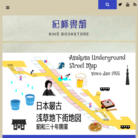
検
Twitter
YouT
索
コ
ン
紀峰書舗
テ
KIHŌ BOOKSTORE
ン
ツ
へ
ス
キ
ッ
プ