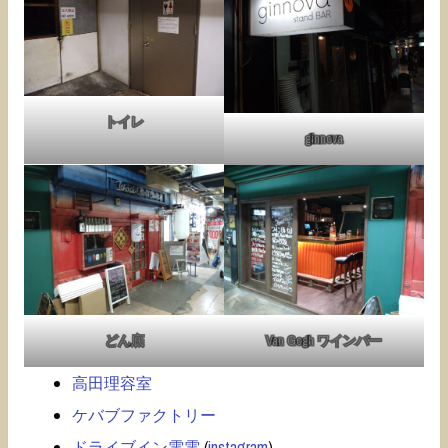
トイレ
ginnova
どん底
Van Gogh ワインバー
高田理容室
ケバブファクトリー
ドライブイン電電
(
instagram
)