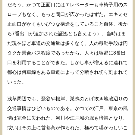
だろう。かつて正面口にはエレベーターも車椅子用のス
ロープもなく、もっと間口が広かったはずだ。エキミセ
正面口がかくもいびつな構造をしていること自体、後か
ら7番出口が追加された証拠とも言えよう）。当時はま
だ現在ほど車道の交通量は多くなく、人の移動手段は円
タクか乗合バス程度であったから、人々は容易に8番出
口を利用することができた。しかし車が増えるに連れて
都心は何車線もある車道によって分断され切り刻まれて
いった。
浅草周辺でも、鶯谷や根岸、巣鴨のとげ抜き地蔵辺りの
交通事情はひどいものである。かつての江戸、東京の風
情は完全に失われた。河川や江戸城の堀も暗渠となり、
或いはその上に首都高が作られた。極めて嘆かわしいこ