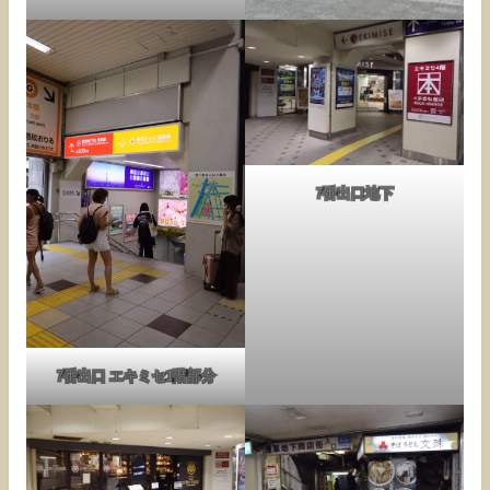
7番出口地下
7番出口 エキミセ1階部分