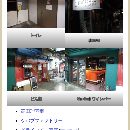
トイレ
ginnova
どん底
Van Gogh ワインバー
高田理容室
ケバブファクトリー
ドライブイン電電
(
instagram
)