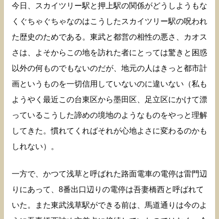
今日、スカイツリー駅と押上駅の関係がどうしようもな
くぐちゃぐちゃなのはこうしたスカイツリー駅の呪われ
た歴史のためである。東武と都営の相性の悪さ、カオス
さは、よそからこの地を訪れた者にとっては驚きと困惑
以外の何ものでもないのだが、地元の人はきっと都市計
画というものを一切信用していないのに違いない（私も
ようやく最近この台東区から墨田区、足立区にかけて漂
っているこうした諦めの境地のようなものをやっと理解
してきた。慣れてくればそれが心地よさに変わるのかも
しれない）。
一方で、かつて浅草と呼ばれた路面電車の電停は雷門辺
りにあって、8番出口辺りの電停は吾妻橋西と呼ばれて
いた。また東武浅草駅ができる前は、馬道通りは今のよ