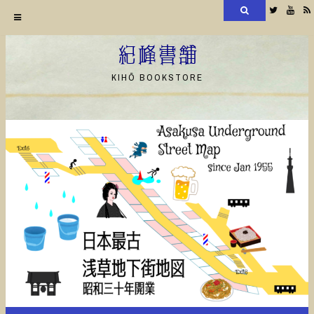
検
Twitter
YouT
索
コ
ン
紀峰書舗
テ
KIHŌ BOOKSTORE
ン
ツ
へ
ス
キ
ッ
プ