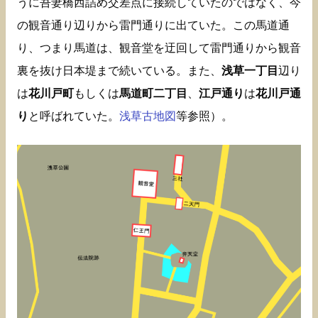
うに吾妻橋西詰め交差点に接続していたのではなく、今
の観音通り辺りから雷門通りに出ていた。この馬道通
り、つまり馬道は、観音堂を迂回して雷門通りから観音
裏を抜け日本堤まで続いている。また、
浅草一丁目
辺り
は
花川戸町
もしくは
馬道町二丁目
、
江戸通り
は
花川戸通
り
と呼ばれていた。
浅草古地図
等参照）。