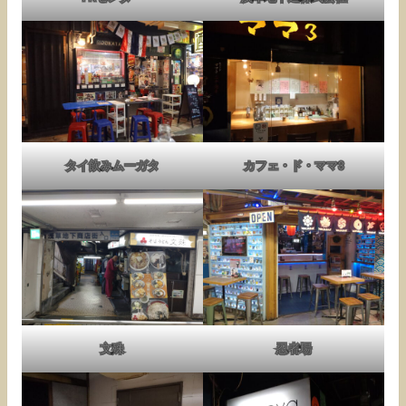
タイ飲みムーガタ
カフェ・ド・ママ3
文殊
忍者場