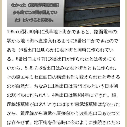
なかった（東武浅草駅正面口
から出てこの面が見えてい
た）ということになる。
1955 (昭和30)年に浅草地下街ができると、路面電車の
駅から地下街へ直接入れるように8番出口ができたので
ある（6番出口は明らかに地下街と同時に作られてい
る。6番出口より前に8番出口が作られたとは考えにく
いから、5, 6, 7, 8番出口はみな地下街とともに作られ、
その際エキミセ正面口の構造も作り変えられたと考える
のが自然だ。ちなみに1番出口は雷門ビルという日本初
の駅ビルに作られた。4番出口は昭和4年にできた。銀
座線浅草駅が出来たときにはまだ東武浅草駅はなかった
から、銀座線から東武へ直接向かう改札も出口もかつて
は存在せず、地下街を作る時に今のように接続されたの