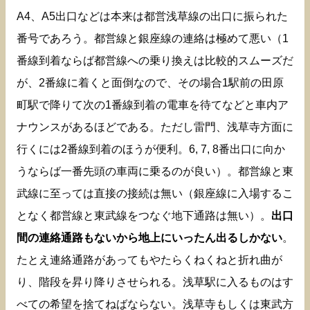
A4、A5出口などは本来は都営浅草線の出口に振られた
番号であろう。都営線と銀座線の連絡は極めて悪い（1
番線到着ならば都営線への乗り換えは比較的スムーズだ
が、2番線に着くと面倒なので、その場合1駅前の田原
町駅で降りて次の1番線到着の電車を待てなどと車内ア
ナウンスがあるほどである。ただし雷門、浅草寺方面に
行くには2番線到着のほうが便利。6, 7, 8番出口に向か
うならば一番先頭の車両に乗るのが良い）。都営線と東
武線に至っては直接の接続は無い（銀座線に入場するこ
となく都営線と東武線をつなぐ地下通路は無い）。
出口
間の連絡通路もないから地上にいったん出るしかない
。
たとえ連絡通路があってもやたらくねくねと折れ曲が
り、階段を昇り降りさせられる。浅草駅に入るものはす
べての希望を捨てねばならない。浅草寺もしくは東武方