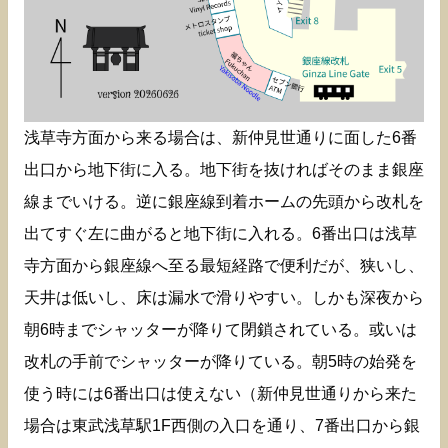
浅草寺方面から来る場合は、新仲見世通りに面した6番
出口から地下街に入る。地下街を抜ければそのまま銀座
線までいける。逆に銀座線到着ホームの先頭から改札を
出てすぐ左に曲がると地下街に入れる。6番出口は浅草
寺方面から銀座線へ至る最短経路で便利だが、狭いし、
天井は低いし、床は漏水で滑りやすい。しかも深夜から
朝6時までシャッターが降りて閉鎖されている。或いは
改札の手前でシャッターが降りている。朝5時の始発を
使う時には6番出口は使えない（新仲見世通りから来た
場合は東武浅草駅1F西側の入口を通り、7番出口から銀