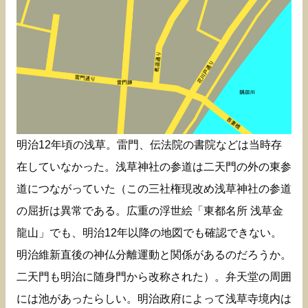
明治12年頃の浅草。雷門、伝法院の書院などは当時存
在していなかった。浅草神社の参道は二天門の外の東参
道につながっていた（この三社権現改め浅草神社の参道
の屈折は異常である。広重の浮世絵「東都名所 浅草金
龍山」でも、明治12年以降の地図でも確認できない。
明治維新直後の神仏分離運動と関係があるのだろうか。
二天門も明治に随身門から改称された）。弁天堂の周囲
には池があったらしい。明治政府によって浅草寺境内は