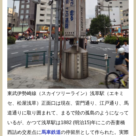
東武伊勢崎線（スカイツリーライン）浅草駅（エキミ
セ、松屋浅草）正面口は現在、雷門通り、江戸通り、馬
道通りに取り囲まれて、まるで陸の孤島のようになって
いるが、かつて浅草駅は1882 (明治15)年にこの吾妻橋
西詰め交差点に
馬車鉄道
の停留所として作られた。実際