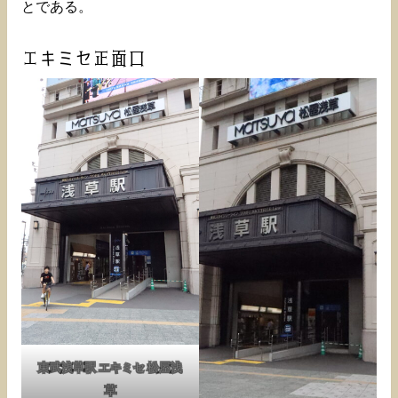
とである。
エキミセ正面口
東武浅草駅 エキミセ 松屋浅
草