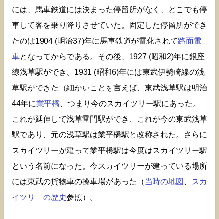
には、馬車鉄道には決まった停留所がなく、どこでも停
車して客を乗り降りさせていた。固定した停留所ができ
たのは1904 (明治37)年に馬車鉄道が電化されて
路面電
車
となってからである。その後、1927 (昭和2)年に銀座
線浅草駅ができ、1931 (昭和6)年には東武伊勢崎線の浅
草駅ができた（細かいことを言えば、東武浅草駅は明治
44年に
業平橋
、つまり今のスカイツリー駅にあった。
これが延伸して浅草雷門駅ができ、これが今の東武浅草
駅であり、元の浅草駅は業平橋駅と改称された。さらに
スカイツリーが建って業平橋駅は今度はスカイツリー駅
という名前になった。今スカイツリーが建っている場所
には東武の貨物車の操車場があった（
当時の地図
、
スカ
イツリーの歴史
参照）。