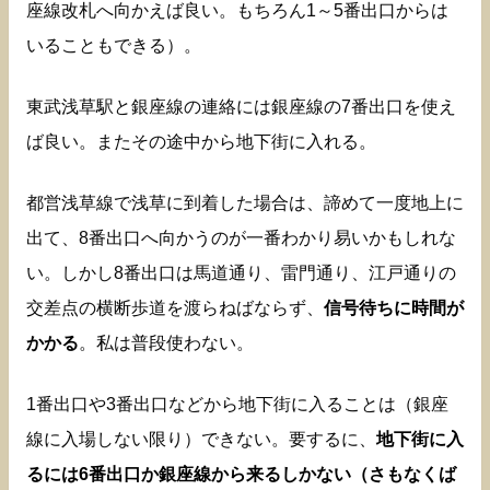
座線改札へ向かえば良い。もちろん1～5番出口からは
いることもできる）。
東武浅草駅と銀座線の連絡には銀座線の7番出口を使え
ば良い。またその途中から地下街に入れる。
都営浅草線で浅草に到着した場合は、諦めて一度地上に
出て、8番出口へ向かうのが一番わかり易いかもしれな
い。しかし8番出口は馬道通り、雷門通り、江戸通りの
交差点の横断歩道を渡らねばならず、
信号待ちに時間が
かかる
。私は普段使わない。
1番出口や3番出口などから地下街に入ることは（銀座
線に入場しない限り）できない。要するに、
地下街に入
るには6番出口か銀座線から来るしかない（さもなくば