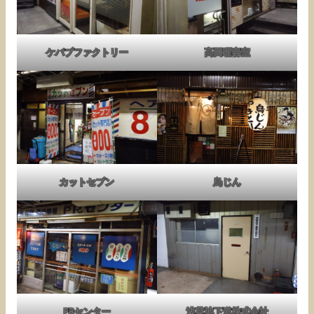
ケバブファクトリー
高田理容室
カットセブン
鳥じん
PRセンター
浅草地下道株式会社