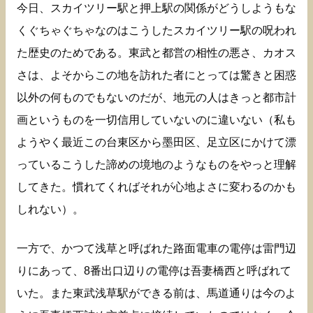
今日、スカイツリー駅と押上駅の関係がどうしようもな
くぐちゃぐちゃなのはこうしたスカイツリー駅の呪われ
た歴史のためである。東武と都営の相性の悪さ、カオス
さは、よそからこの地を訪れた者にとっては驚きと困惑
以外の何ものでもないのだが、地元の人はきっと都市計
画というものを一切信用していないのに違いない（私も
ようやく最近この台東区から墨田区、足立区にかけて漂
っているこうした諦めの境地のようなものをやっと理解
してきた。慣れてくればそれが心地よさに変わるのかも
しれない）。
一方で、かつて浅草と呼ばれた路面電車の電停は雷門辺
りにあって、8番出口辺りの電停は吾妻橋西と呼ばれて
いた。また東武浅草駅ができる前は、馬道通りは今のよ