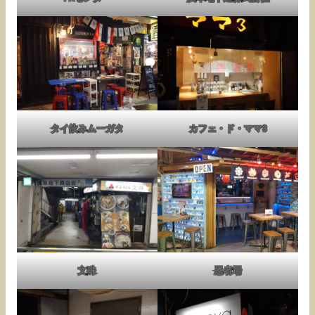
タイ飲みムーガタ
カフェ・ド・ママ3
文殊
忍者場