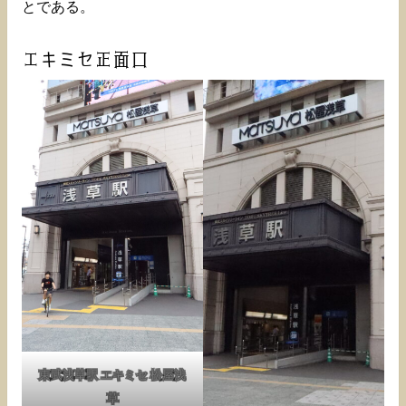
とである。
エキミセ正面口
東武浅草駅 エキミセ 松屋浅
草