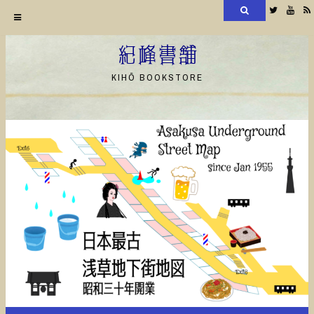
検
Twitter
YouT
索
コ
ン
紀峰書舗
テ
KIHŌ BOOKSTORE
ン
ツ
へ
ス
キ
ッ
プ