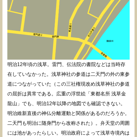
明治12年頃の浅草。雷門、伝法院の書院などは当時存
在していなかった。浅草神社の参道は二天門の外の東参
道につながっていた（この三社権現改め浅草神社の参道
の屈折は異常である。広重の浮世絵「東都名所 浅草金
龍山」でも、明治12年以降の地図でも確認できない。
明治維新直後の神仏分離運動と関係があるのだろうか。
二天門も明治に随身門から改称された）。弁天堂の周囲
には池があったらしい。明治政府によって浅草寺境内は