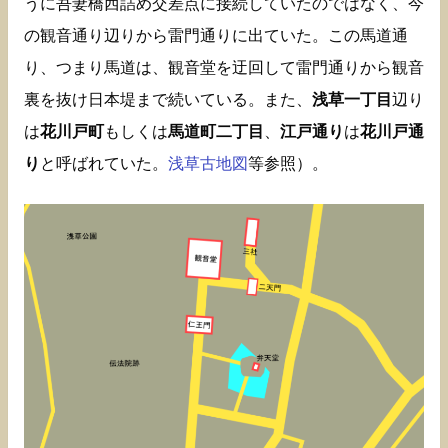
うに吾妻橋西詰め交差点に接続していたのではなく、今
の観音通り辺りから雷門通りに出ていた。この馬道通
り、つまり馬道は、観音堂を迂回して雷門通りから観音
裏を抜け日本堤まで続いている。また、
浅草一丁目
辺り
は
花川戸町
もしくは
馬道町二丁目
、
江戸通り
は
花川戸通
り
と呼ばれていた。
浅草古地図
等参照）。