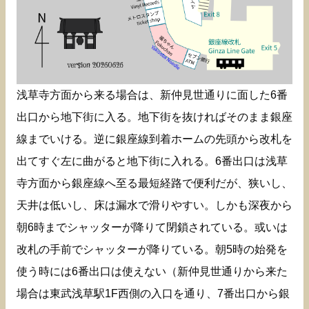
浅草寺方面から来る場合は、新仲見世通りに面した6番
出口から地下街に入る。地下街を抜ければそのまま銀座
線までいける。逆に銀座線到着ホームの先頭から改札を
出てすぐ左に曲がると地下街に入れる。6番出口は浅草
寺方面から銀座線へ至る最短経路で便利だが、狭いし、
天井は低いし、床は漏水で滑りやすい。しかも深夜から
朝6時までシャッターが降りて閉鎖されている。或いは
改札の手前でシャッターが降りている。朝5時の始発を
使う時には6番出口は使えない（新仲見世通りから来た
場合は東武浅草駅1F西側の入口を通り、7番出口から銀