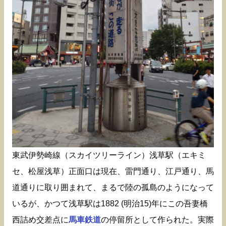
東武伊勢崎線（スカイツリーライン）浅草駅（エキミ
セ、松屋浅草）正面口は現在、雷門通り、江戸通り、馬
道通りに取り囲まれて、まるで陸の孤島のようになって
いるが、かつて浅草駅は1882 (明治15)年にこの吾妻橋
西詰め交差点に
馬車鉄道
の停留所として作られた。実際