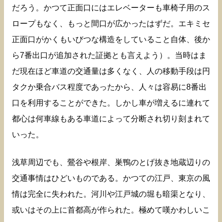
だろう。かつて正面口にはエレベーターも車椅子用のス
ロープもなく、もっと間口が広かったはずだ。エキミセ
正面口がかくもいびつな構造をしていること自体、後か
ら7番出口が追加された証拠とも言えよう）。当時はま
だ現在ほど車道の交通量は多くなく、人の移動手段は円
タクか乗合バス程度であったから、人々は容易に8番出
口を利用することができた。しかし車が増えるに連れて
都心は何車線もある車道によって分断され切り刻まれて
いった。
浅草周辺でも、鶯谷や根岸、巣鴨のとげ抜き地蔵辺りの
交通事情はひどいものである。かつての江戸、東京の風
情は完全に失われた。河川や江戸城の堀も暗渠となり、
或いはその上に首都高が作られた。極めて嘆かわしいこ