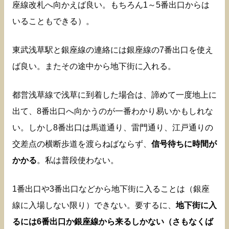
座線改札へ向かえば良い。もちろん1～5番出口からは
いることもできる）。
東武浅草駅と銀座線の連絡には銀座線の7番出口を使え
ば良い。またその途中から地下街に入れる。
都営浅草線で浅草に到着した場合は、諦めて一度地上に
出て、8番出口へ向かうのが一番わかり易いかもしれな
い。しかし8番出口は馬道通り、雷門通り、江戸通りの
交差点の横断歩道を渡らねばならず、
信号待ちに時間が
かかる
。私は普段使わない。
1番出口や3番出口などから地下街に入ることは（銀座
線に入場しない限り）できない。要するに、
地下街に入
るには6番出口か銀座線から来るしかない（さもなくば