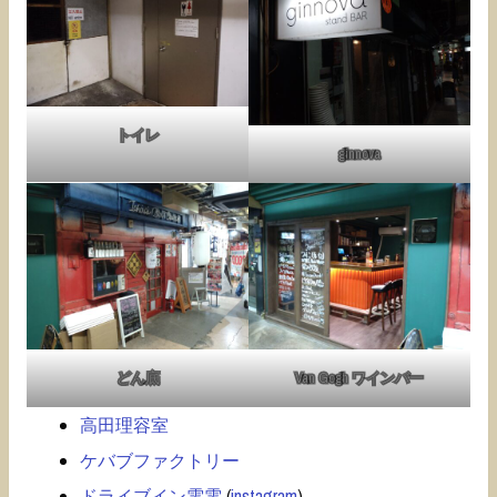
トイレ
ginnova
どん底
Van Gogh ワインバー
高田理容室
ケバブファクトリー
ドライブイン電電
(
instagram
)