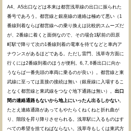
A4、A5出口などは本来は都営浅草線の出口に振られた
番号であろう。都営線と銀座線の連絡は極めて悪い（1
番線到着ならば都営線への乗り換えは比較的スムーズだ
が、2番線に着くと面倒なので、その場合1駅前の田原
町駅で降りて次の1番線到着の電車を待てなどと車内ア
ナウンスがあるほどである。ただし雷門、浅草寺方面に
行くには2番線到着のほうが便利。6, 7, 8番出口に向か
うならば一番先頭の車両に乗るのが良い）。都営線と東
武線に至っては直接の接続は無い（銀座線に入場するこ
となく都営線と東武線をつなぐ地下通路は無い）。
出口
間の連絡通路もないから地上にいったん出るしかない
。
たとえ連絡通路があってもやたらくねくねと折れ曲が
り、階段を昇り降りさせられる。浅草駅に入るものはす
べての希望を捨てねばならない。浅草寺もしくは東武方