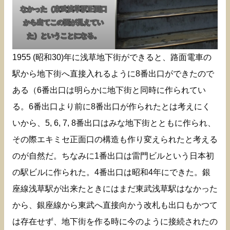
なかった（東武浅草駅正面口
から出てこの面が見えてい
た）ということになる。
1955 (昭和30)年に浅草地下街ができると、路面電車の
駅から地下街へ直接入れるように8番出口ができたので
ある（6番出口は明らかに地下街と同時に作られてい
る。6番出口より前に8番出口が作られたとは考えにく
いから、5, 6, 7, 8番出口はみな地下街とともに作られ、
その際エキミセ正面口の構造も作り変えられたと考える
のが自然だ。ちなみに1番出口は雷門ビルという日本初
の駅ビルに作られた。4番出口は昭和4年にできた。銀
座線浅草駅が出来たときにはまだ東武浅草駅はなかった
から、銀座線から東武へ直接向かう改札も出口もかつて
は存在せず、地下街を作る時に今のように接続されたの