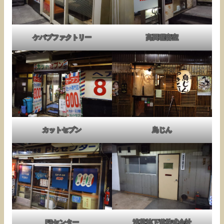
ケバブファクトリー
高田理容室
カットセブン
鳥じん
PRセンター
浅草地下道株式会社