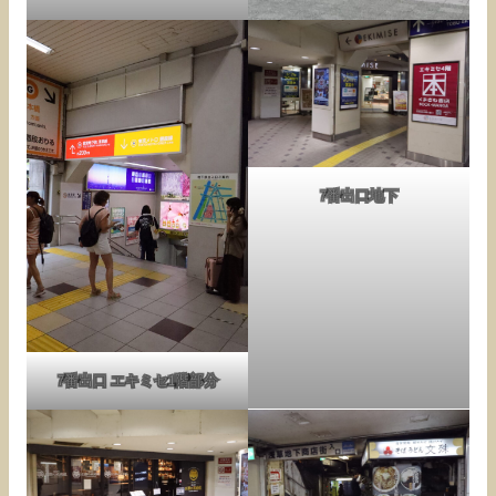
7番出口地下
7番出口 エキミセ1階部分