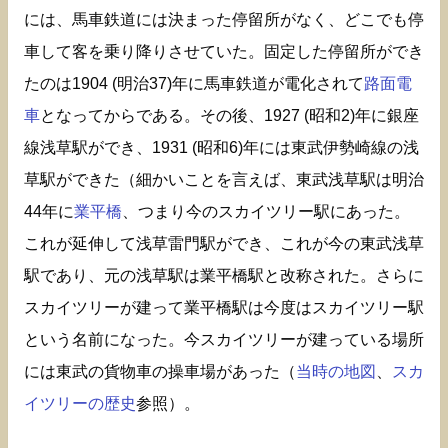
には、馬車鉄道には決まった停留所がなく、どこでも停
車して客を乗り降りさせていた。固定した停留所ができ
たのは1904 (明治37)年に馬車鉄道が電化されて
路面電
車
となってからである。その後、1927 (昭和2)年に銀座
線浅草駅ができ、1931 (昭和6)年には東武伊勢崎線の浅
草駅ができた（細かいことを言えば、東武浅草駅は明治
44年に
業平橋
、つまり今のスカイツリー駅にあった。
これが延伸して浅草雷門駅ができ、これが今の東武浅草
駅であり、元の浅草駅は業平橋駅と改称された。さらに
スカイツリーが建って業平橋駅は今度はスカイツリー駅
という名前になった。今スカイツリーが建っている場所
には東武の貨物車の操車場があった（
当時の地図
、
スカ
イツリーの歴史
参照）。