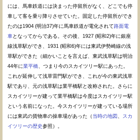
には、馬車鉄道には決まった停留所がなく、どこでも停
車して客を乗り降りさせていた。固定した停留所ができ
たのは1904 (明治37)年に馬車鉄道が電化されて
路面電
車
となってからである。その後、1927 (昭和2)年に銀座
線浅草駅ができ、1931 (昭和6)年には東武伊勢崎線の浅
草駅ができた（細かいことを言えば、東武浅草駅は明治
44年に
業平橋
、つまり今のスカイツリー駅にあった。
これが延伸して浅草雷門駅ができ、これが今の東武浅草
駅であり、元の浅草駅は業平橋駅と改称された。さらに
スカイツリーが建って業平橋駅は今度はスカイツリー駅
という名前になった。今スカイツリーが建っている場所
には東武の貨物車の操車場があった（
当時の地図
、
スカ
イツリーの歴史
参照）。