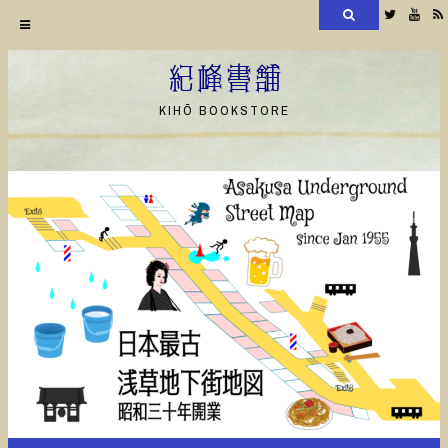
検
Twitter
YouT
索
コ
ン
紀峰書舗
テ
KIHŌ BOOKSTORE
ン
ツ
へ
ス
キ
ッ
プ