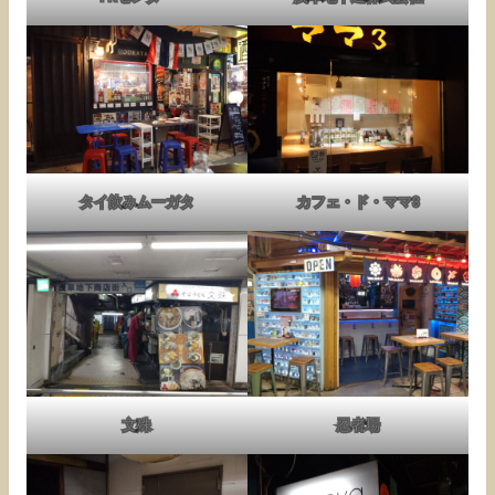
タイ飲みムーガタ
カフェ・ド・ママ3
文殊
忍者場