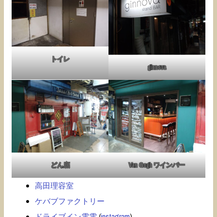
トイレ
ginnova
どん底
Van Gogh ワインバー
高田理容室
ケバブファクトリー
ドライブイン電電
(
instagram
)