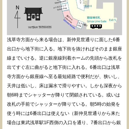
浅草寺方面から来る場合は、新仲見世通りに面した6番
出口から地下街に入る。地下街を抜ければそのまま銀座
線までいける。逆に銀座線到着ホームの先頭から改札を
出てすぐ左に曲がると地下街に入れる。6番出口は浅草
寺方面から銀座線へ至る最短経路で便利だが、狭いし、
天井は低いし、床は漏水で滑りやすい。しかも深夜から
朝6時までシャッターが降りて閉鎖されている。或いは
改札の手前でシャッターが降りている。朝5時の始発を
使う時には6番出口は使えない（新仲見世通りから来た
場合は東武浅草駅1F西側の入口を通り、7番出口から銀