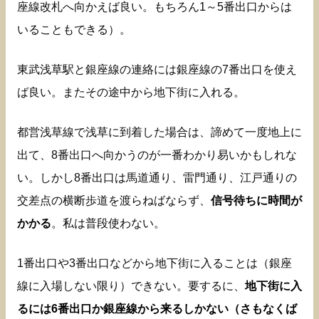
座線改札へ向かえば良い。もちろん1～5番出口からは
いることもできる）。
東武浅草駅と銀座線の連絡には銀座線の7番出口を使え
ば良い。またその途中から地下街に入れる。
都営浅草線で浅草に到着した場合は、諦めて一度地上に
出て、8番出口へ向かうのが一番わかり易いかもしれな
い。しかし8番出口は馬道通り、雷門通り、江戸通りの
交差点の横断歩道を渡らねばならず、
信号待ちに時間が
かかる
。私は普段使わない。
1番出口や3番出口などから地下街に入ることは（銀座
線に入場しない限り）できない。要するに、
地下街に入
るには6番出口か銀座線から来るしかない（さもなくば