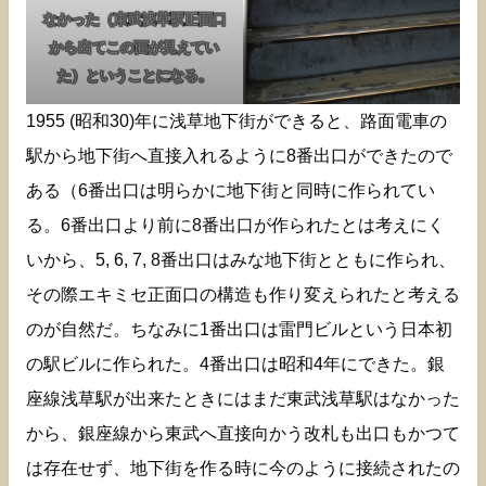
なかった（東武浅草駅正面口
から出てこの面が見えてい
た）ということになる。
1955 (昭和30)年に浅草地下街ができると、路面電車の
駅から地下街へ直接入れるように8番出口ができたので
ある（6番出口は明らかに地下街と同時に作られてい
る。6番出口より前に8番出口が作られたとは考えにく
いから、5, 6, 7, 8番出口はみな地下街とともに作られ、
その際エキミセ正面口の構造も作り変えられたと考える
のが自然だ。ちなみに1番出口は雷門ビルという日本初
の駅ビルに作られた。4番出口は昭和4年にできた。銀
座線浅草駅が出来たときにはまだ東武浅草駅はなかった
から、銀座線から東武へ直接向かう改札も出口もかつて
は存在せず、地下街を作る時に今のように接続されたの