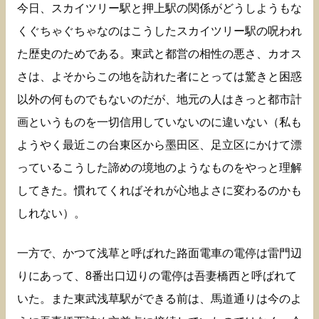
今日、スカイツリー駅と押上駅の関係がどうしようもな
くぐちゃぐちゃなのはこうしたスカイツリー駅の呪われ
た歴史のためである。東武と都営の相性の悪さ、カオス
さは、よそからこの地を訪れた者にとっては驚きと困惑
以外の何ものでもないのだが、地元の人はきっと都市計
画というものを一切信用していないのに違いない（私も
ようやく最近この台東区から墨田区、足立区にかけて漂
っているこうした諦めの境地のようなものをやっと理解
してきた。慣れてくればそれが心地よさに変わるのかも
しれない）。
一方で、かつて浅草と呼ばれた路面電車の電停は雷門辺
りにあって、8番出口辺りの電停は吾妻橋西と呼ばれて
いた。また東武浅草駅ができる前は、馬道通りは今のよ