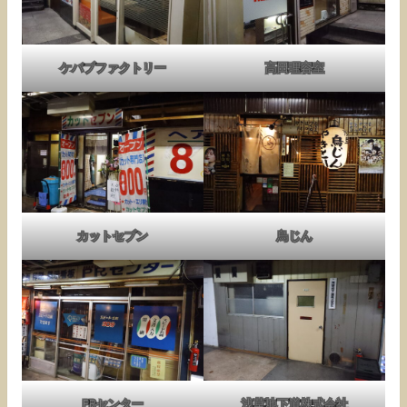
ケバブファクトリー
高田理容室
カットセブン
鳥じん
PRセンター
浅草地下道株式会社