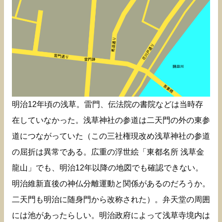
明治12年頃の浅草。雷門、伝法院の書院などは当時存
在していなかった。浅草神社の参道は二天門の外の東参
道につながっていた（この三社権現改め浅草神社の参道
の屈折は異常である。広重の浮世絵「東都名所 浅草金
龍山」でも、明治12年以降の地図でも確認できない。
明治維新直後の神仏分離運動と関係があるのだろうか。
二天門も明治に随身門から改称された）。弁天堂の周囲
には池があったらしい。明治政府によって浅草寺境内は