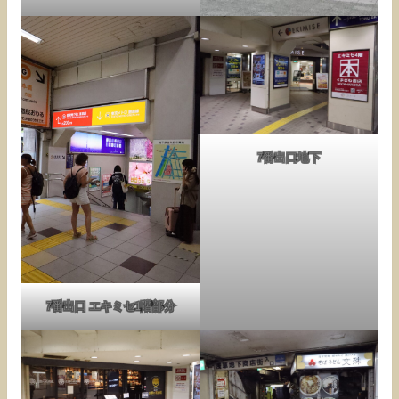
7番出口地下
7番出口 エキミセ1階部分