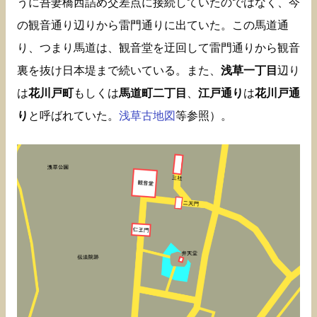
うに吾妻橋西詰め交差点に接続していたのではなく、今
の観音通り辺りから雷門通りに出ていた。この馬道通
り、つまり馬道は、観音堂を迂回して雷門通りから観音
裏を抜け日本堤まで続いている。また、
浅草一丁目
辺り
は
花川戸町
もしくは
馬道町二丁目
、
江戸通り
は
花川戸通
り
と呼ばれていた。
浅草古地図
等参照）。