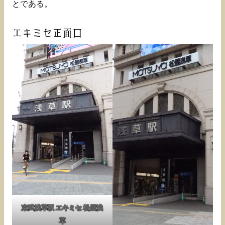
とである。
エキミセ正面口
東武浅草駅 エキミセ 松屋浅
草