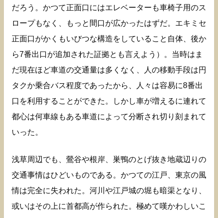
だろう。かつて正面口にはエレベーターも車椅子用のス
ロープもなく、もっと間口が広かったはずだ。エキミセ
正面口がかくもいびつな構造をしていること自体、後か
ら7番出口が追加された証拠とも言えよう）。当時はま
だ現在ほど車道の交通量は多くなく、人の移動手段は円
タクか乗合バス程度であったから、人々は容易に8番出
口を利用することができた。しかし車が増えるに連れて
都心は何車線もある車道によって分断され切り刻まれて
いった。
浅草周辺でも、鶯谷や根岸、巣鴨のとげ抜き地蔵辺りの
交通事情はひどいものである。かつての江戸、東京の風
情は完全に失われた。河川や江戸城の堀も暗渠となり、
或いはその上に首都高が作られた。極めて嘆かわしいこ