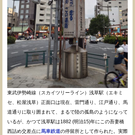
東武伊勢崎線（スカイツリーライン）浅草駅（エキミ
セ、松屋浅草）正面口は現在、雷門通り、江戸通り、馬
道通りに取り囲まれて、まるで陸の孤島のようになって
いるが、かつて浅草駅は1882 (明治15)年にこの吾妻橋
西詰め交差点に
馬車鉄道
の停留所として作られた。実際