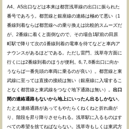
A4、A5出口などは本来は都営浅草線の出口に振られた
番号であろう。都営線と銀座線の連絡は極めて悪い（1
番線到着ならば都営線への乗り換えは比較的スムーズだ
が、2番線に着くと面倒なので、その場合1駅前の田原
町駅で降りて次の1番線到着の電車を待てなどと車内ア
ナウンスがあるほどである。ただし雷門、浅草寺方面に
行くには2番線到着のほうが便利。6, 7, 8番出口に向か
うならば一番先頭の車両に乗るのが良い）。都営線と東
武線に至っては直接の接続は無い（銀座線に入場するこ
となく都営線と東武線をつなぐ地下通路は無い）。
出口
間の連絡通路もないから地上にいったん出るしかない
。
たとえ連絡通路があってもやたらくねくねと折れ曲が
り、階段を昇り降りさせられる。浅草駅に入るものはす
べての希望を捨てねばならない。浅草寺もしくは東武方