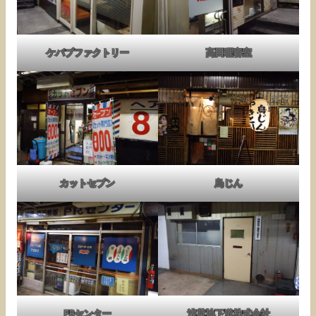
ケバブファクトリー
高田理容室
カットセブン
鳥じん
PRセンター
浅草地下道株式会社