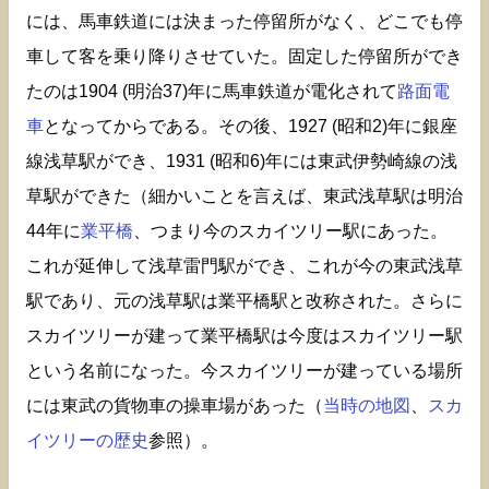
には、馬車鉄道には決まった停留所がなく、どこでも停
車して客を乗り降りさせていた。固定した停留所ができ
たのは1904 (明治37)年に馬車鉄道が電化されて
路面電
車
となってからである。その後、1927 (昭和2)年に銀座
線浅草駅ができ、1931 (昭和6)年には東武伊勢崎線の浅
草駅ができた（細かいことを言えば、東武浅草駅は明治
44年に
業平橋
、つまり今のスカイツリー駅にあった。
これが延伸して浅草雷門駅ができ、これが今の東武浅草
駅であり、元の浅草駅は業平橋駅と改称された。さらに
スカイツリーが建って業平橋駅は今度はスカイツリー駅
という名前になった。今スカイツリーが建っている場所
には東武の貨物車の操車場があった（
当時の地図
、
スカ
イツリーの歴史
参照）。