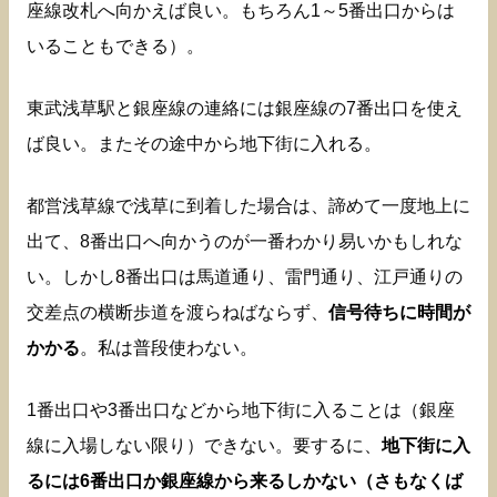
座線改札へ向かえば良い。もちろん1～5番出口からは
いることもできる）。
東武浅草駅と銀座線の連絡には銀座線の7番出口を使え
ば良い。またその途中から地下街に入れる。
都営浅草線で浅草に到着した場合は、諦めて一度地上に
出て、8番出口へ向かうのが一番わかり易いかもしれな
い。しかし8番出口は馬道通り、雷門通り、江戸通りの
交差点の横断歩道を渡らねばならず、
信号待ちに時間が
かかる
。私は普段使わない。
1番出口や3番出口などから地下街に入ることは（銀座
線に入場しない限り）できない。要するに、
地下街に入
るには6番出口か銀座線から来るしかない（さもなくば