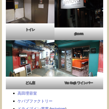
トイレ
ginnova
どん底
Van Gogh ワインバー
高田理容室
ケバブファクトリー
ドライブイン電電
(
instagram
)