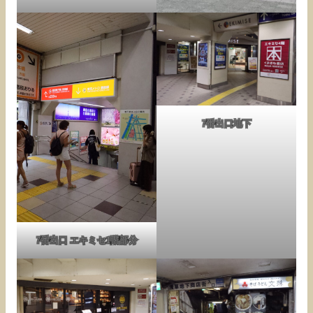
7番出口地下
7番出口 エキミセ1階部分