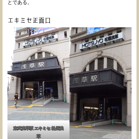
とである。
エキミセ正面口
東武浅草駅 エキミセ 松屋浅
草