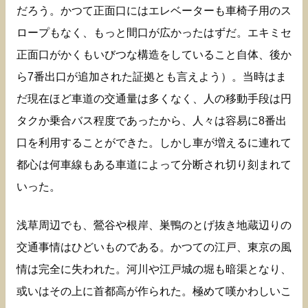
だろう。かつて正面口にはエレベーターも車椅子用のス
ロープもなく、もっと間口が広かったはずだ。エキミセ
正面口がかくもいびつな構造をしていること自体、後か
ら7番出口が追加された証拠とも言えよう）。当時はま
だ現在ほど車道の交通量は多くなく、人の移動手段は円
タクか乗合バス程度であったから、人々は容易に8番出
口を利用することができた。しかし車が増えるに連れて
都心は何車線もある車道によって分断され切り刻まれて
いった。
浅草周辺でも、鶯谷や根岸、巣鴨のとげ抜き地蔵辺りの
交通事情はひどいものである。かつての江戸、東京の風
情は完全に失われた。河川や江戸城の堀も暗渠となり、
或いはその上に首都高が作られた。極めて嘆かわしいこ