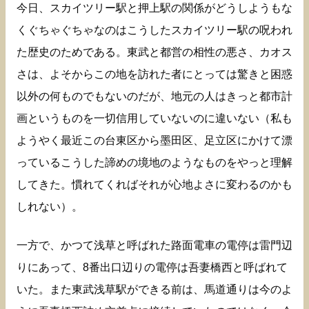
今日、スカイツリー駅と押上駅の関係がどうしようもな
くぐちゃぐちゃなのはこうしたスカイツリー駅の呪われ
た歴史のためである。東武と都営の相性の悪さ、カオス
さは、よそからこの地を訪れた者にとっては驚きと困惑
以外の何ものでもないのだが、地元の人はきっと都市計
画というものを一切信用していないのに違いない（私も
ようやく最近この台東区から墨田区、足立区にかけて漂
っているこうした諦めの境地のようなものをやっと理解
してきた。慣れてくればそれが心地よさに変わるのかも
しれない）。
一方で、かつて浅草と呼ばれた路面電車の電停は雷門辺
りにあって、8番出口辺りの電停は吾妻橋西と呼ばれて
いた。また東武浅草駅ができる前は、馬道通りは今のよ