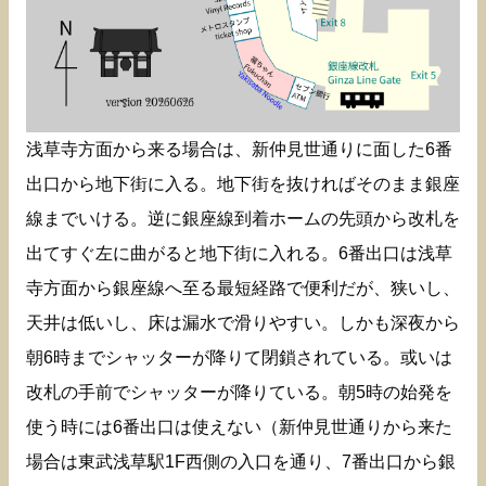
浅草寺方面から来る場合は、新仲見世通りに面した6番
出口から地下街に入る。地下街を抜ければそのまま銀座
線までいける。逆に銀座線到着ホームの先頭から改札を
出てすぐ左に曲がると地下街に入れる。6番出口は浅草
寺方面から銀座線へ至る最短経路で便利だが、狭いし、
天井は低いし、床は漏水で滑りやすい。しかも深夜から
朝6時までシャッターが降りて閉鎖されている。或いは
改札の手前でシャッターが降りている。朝5時の始発を
使う時には6番出口は使えない（新仲見世通りから来た
場合は東武浅草駅1F西側の入口を通り、7番出口から銀