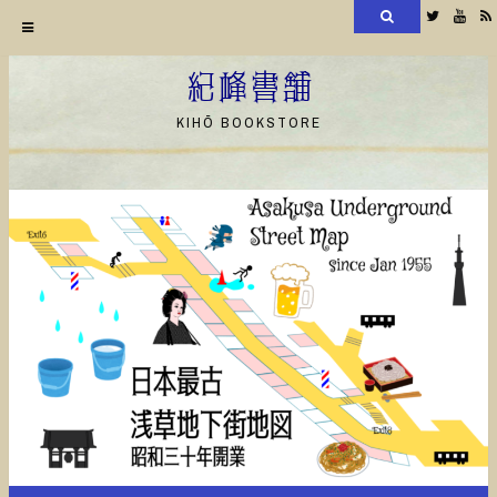
検
Twitter
YouT
索
コ
ン
紀峰書舗
テ
KIHŌ BOOKSTORE
ン
ツ
へ
ス
キ
ッ
プ