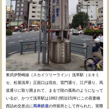
東武伊勢崎線（スカイツリーライン）浅草駅（エキミ
セ、松屋浅草）正面口は現在、雷門通り、江戸通り、馬
道通りに取り囲まれて、まるで陸の孤島のようになって
いるが、かつて浅草駅は1882 (明治15)年にこの吾妻橋
西詰め交差点に
馬車鉄道
の停留所として作られた。実際