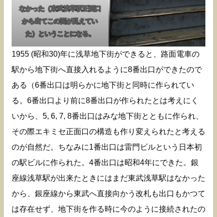
なかった（東武浅草駅正面口
から出てこの面が見えてい
た）ということになる。
1955 (昭和30)年に浅草地下街ができると、路面電車の
駅から地下街へ直接入れるように8番出口ができたので
ある（6番出口は明らかに地下街と同時に作られてい
る。6番出口より前に8番出口が作られたとは考えにく
いから、5, 6, 7, 8番出口はみな地下街とともに作られ、
その際エキミセ正面口の構造も作り変えられたと考える
のが自然だ。ちなみに1番出口は雷門ビルという日本初
の駅ビルに作られた。4番出口は昭和4年にできた。銀
座線浅草駅が出来たときにはまだ東武浅草駅はなかった
から、銀座線から東武へ直接向かう改札も出口もかつて
は存在せず、地下街を作る時に今のように接続されたの