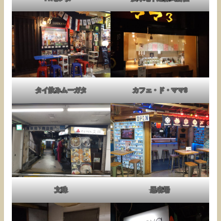
タイ飲みムーガタ
カフェ・ド・ママ3
文殊
忍者場