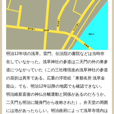
明治12年頃の浅草。雷門、伝法院の書院などは当時存
在していなかった。浅草神社の参道は二天門の外の東参
道につながっていた（この三社権現改め浅草神社の参道
の屈折は異常である。広重の浮世絵「東都名所 浅草金
龍山」でも、明治12年以降の地図でも確認できない。
明治維新直後の神仏分離運動と関係があるのだろうか。
二天門も明治に随身門から改称された）。弁天堂の周囲
には池があったらしい。明治政府によって浅草寺境内は