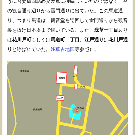
うに吾妻橋西詰め交差点に接続していたのではなく、今
の観音通り辺りから雷門通りに出ていた。この馬道通
り、つまり馬道は、観音堂を迂回して雷門通りから観音
裏を抜け日本堤まで続いている。また、
浅草一丁目
辺り
は
花川戸町
もしくは
馬道町二丁目
、
江戸通り
は
花川戸通
り
と呼ばれていた。
浅草古地図
等参照）。