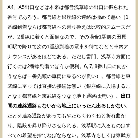
A4、A5出口などは本来は都営浅草線の出口に振られた
番号であろう。都営線と銀座線の連絡は極めて悪い（1
番線到着ならば都営線への乗り換えは比較的スムーズだ
が、2番線に着くと面倒なので、その場合1駅前の田原
町駅で降りて次の1番線到着の電車を待てなどと車内ア
ナウンスがあるほどである。ただし雷門、浅草寺方面に
行くには2番線到着のほうが便利。6, 7, 8番出口に向か
うならば一番先頭の車両に乗るのが良い）。都営線と東
武線に至っては直接の接続は無い（銀座線に入場するこ
となく都営線と東武線をつなぐ地下通路は無い）。
出口
間の連絡通路もないから地上にいったん出るしかない
。
たとえ連絡通路があってもやたらくねくねと折れ曲が
り、階段を昇り降りさせられる。浅草駅に入るものはす
べての希望を捨てねばならない。浅草寺もしくは東武方