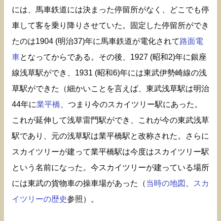
には、馬車鉄道には決まった停留所がなく、どこでも停
車して客を乗り降りさせていた。固定した停留所ができ
たのは1904 (明治37)年に馬車鉄道が電化されて
路面電
車
となってからである。その後、1927 (昭和2)年に銀座
線浅草駅ができ、1931 (昭和6)年には東武伊勢崎線の浅
草駅ができた（細かいことを言えば、東武浅草駅は明治
44年に
業平橋
、つまり今のスカイツリー駅にあった。
これが延伸して浅草雷門駅ができ、これが今の東武浅草
駅であり、元の浅草駅は業平橋駅と改称された。さらに
スカイツリーが建って業平橋駅は今度はスカイツリー駅
という名前になった。今スカイツリーが建っている場所
には東武の貨物車の操車場があった（
当時の地図
、
スカ
イツリーの歴史
参照）。