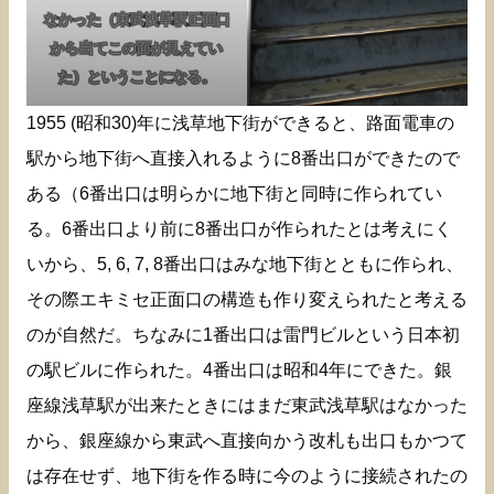
なかった（東武浅草駅正面口
から出てこの面が見えてい
た）ということになる。
1955 (昭和30)年に浅草地下街ができると、路面電車の
駅から地下街へ直接入れるように8番出口ができたので
ある（6番出口は明らかに地下街と同時に作られてい
る。6番出口より前に8番出口が作られたとは考えにく
いから、5, 6, 7, 8番出口はみな地下街とともに作られ、
その際エキミセ正面口の構造も作り変えられたと考える
のが自然だ。ちなみに1番出口は雷門ビルという日本初
の駅ビルに作られた。4番出口は昭和4年にできた。銀
座線浅草駅が出来たときにはまだ東武浅草駅はなかった
から、銀座線から東武へ直接向かう改札も出口もかつて
は存在せず、地下街を作る時に今のように接続されたの