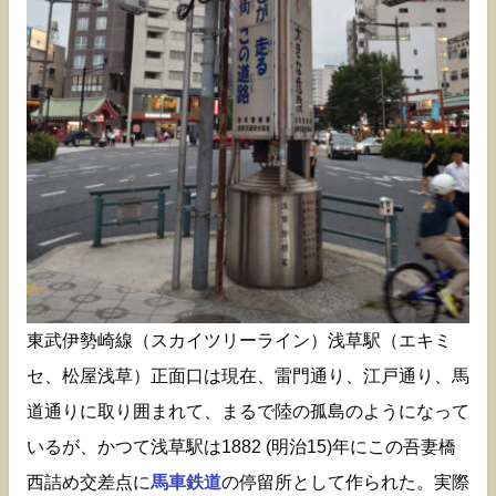
東武伊勢崎線（スカイツリーライン）浅草駅（エキミ
セ、松屋浅草）正面口は現在、雷門通り、江戸通り、馬
道通りに取り囲まれて、まるで陸の孤島のようになって
いるが、かつて浅草駅は1882 (明治15)年にこの吾妻橋
西詰め交差点に
馬車鉄道
の停留所として作られた。実際