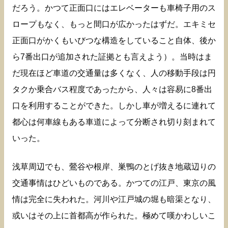
だろう。かつて正面口にはエレベーターも車椅子用のス
ロープもなく、もっと間口が広かったはずだ。エキミセ
正面口がかくもいびつな構造をしていること自体、後か
ら7番出口が追加された証拠とも言えよう）。当時はま
だ現在ほど車道の交通量は多くなく、人の移動手段は円
タクか乗合バス程度であったから、人々は容易に8番出
口を利用することができた。しかし車が増えるに連れて
都心は何車線もある車道によって分断され切り刻まれて
いった。
浅草周辺でも、鶯谷や根岸、巣鴨のとげ抜き地蔵辺りの
交通事情はひどいものである。かつての江戸、東京の風
情は完全に失われた。河川や江戸城の堀も暗渠となり、
或いはその上に首都高が作られた。極めて嘆かわしいこ