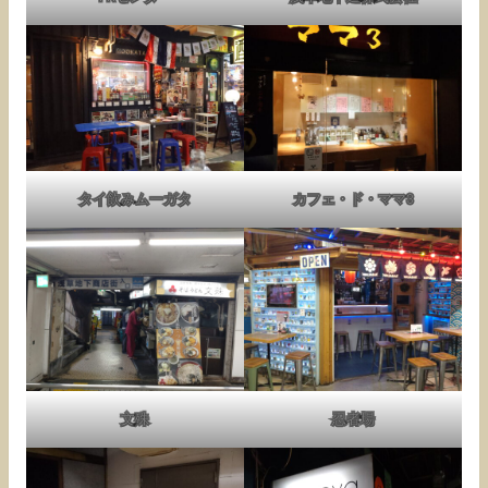
タイ飲みムーガタ
カフェ・ド・ママ3
文殊
忍者場