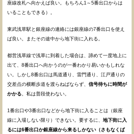
座線改札へ向かえば良い。もちろん1～5番出口からは
いることもできる）。
東武浅草駅と銀座線の連絡には銀座線の7番出口を使え
ば良い。またその途中から地下街に入れる。
都営浅草線で浅草に到着した場合は、諦めて一度地上に
出て、8番出口へ向かうのが一番わかり易いかもしれな
い。しかし8番出口は馬道通り、雷門通り、江戸通りの
交差点の横断歩道を渡らねばならず、
信号待ちに時間が
かかる
。私は普段使わない。
1番出口や3番出口などから地下街に入ることは（銀座
線に入場しない限り）できない。要するに、
地下街に入
るには6番出口か銀座線から来るしかない（さもなくば