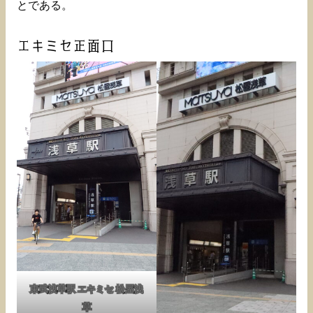
とである。
エキミセ正面口
東武浅草駅 エキミセ 松屋浅
草