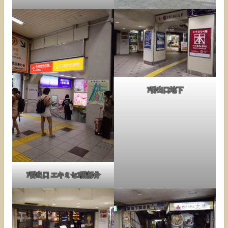
7番出口地下
7番出口 エキミセ1階部分