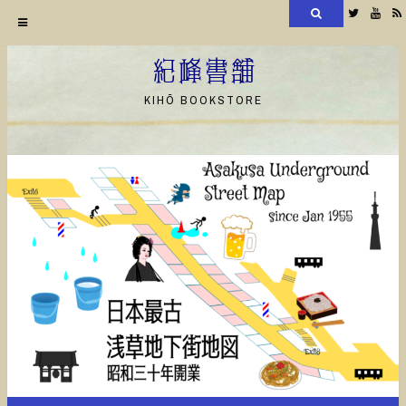
検
Twitter
YouT
索
コ
ン
紀峰書舗
テ
KIHŌ BOOKSTORE
ン
ツ
へ
ス
キ
ッ
プ