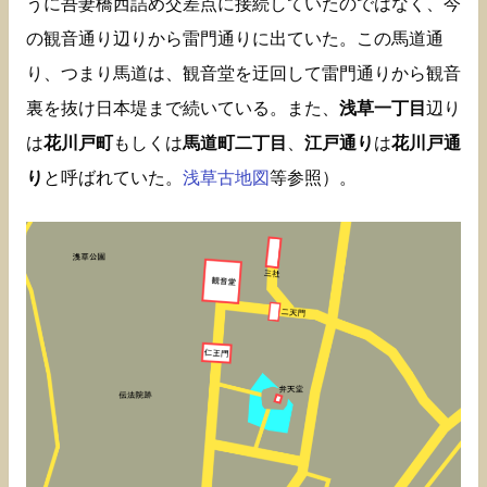
うに吾妻橋西詰め交差点に接続していたのではなく、今
の観音通り辺りから雷門通りに出ていた。この馬道通
り、つまり馬道は、観音堂を迂回して雷門通りから観音
裏を抜け日本堤まで続いている。また、
浅草一丁目
辺り
は
花川戸町
もしくは
馬道町二丁目
、
江戸通り
は
花川戸通
り
と呼ばれていた。
浅草古地図
等参照）。