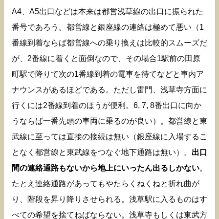
A4、A5出口などは本来は都営浅草線の出口に振られた
番号であろう。都営線と銀座線の連絡は極めて悪い（1
番線到着ならば都営線への乗り換えは比較的スムーズだ
が、2番線に着くと面倒なので、その場合1駅前の田原
町駅で降りて次の1番線到着の電車を待てなどと車内ア
ナウンスがあるほどである。ただし雷門、浅草寺方面に
行くには2番線到着のほうが便利。6, 7, 8番出口に向か
うならば一番先頭の車両に乗るのが良い）。都営線と東
武線に至っては直接の接続は無い（銀座線に入場するこ
となく都営線と東武線をつなぐ地下通路は無い）。
出口
間の連絡通路もないから地上にいったん出るしかない
。
たとえ連絡通路があってもやたらくねくねと折れ曲が
り、階段を昇り降りさせられる。浅草駅に入るものはす
べての希望を捨てねばならない。浅草寺もしくは東武方