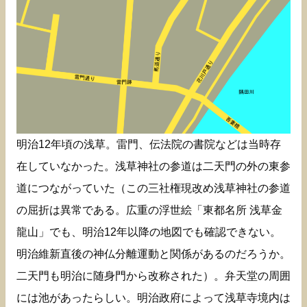
明治12年頃の浅草。雷門、伝法院の書院などは当時存
在していなかった。浅草神社の参道は二天門の外の東参
道につながっていた（この三社権現改め浅草神社の参道
の屈折は異常である。広重の浮世絵「東都名所 浅草金
龍山」でも、明治12年以降の地図でも確認できない。
明治維新直後の神仏分離運動と関係があるのだろうか。
二天門も明治に随身門から改称された）。弁天堂の周囲
には池があったらしい。明治政府によって浅草寺境内は