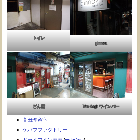
トイレ
ginnova
どん底
Van Gogh ワインバー
高田理容室
ケバブファクトリー
ドライブイン電電
(
instagram
)