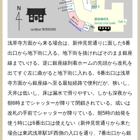
浅草寺方面から来る場合は、新仲見世通りに面した6番
出口から地下街に入る。地下街を抜ければそのまま銀座
線までいける。逆に銀座線到着ホームの先頭から改札を
出てすぐ左に曲がると地下街に入れる。6番出口は浅草
寺方面から銀座線へ至る最短経路で便利だが、狭いし、
天井は低いし、床は漏水で滑りやすい。しかも深夜から
朝6時までシャッターが降りて閉鎖されている。或いは
改札の手前でシャッターが降りている。朝5時の始発を
使う時には6番出口は使えない（新仲見世通りから来た
場合は東武浅草駅1F西側の入口を通り、7番出口から銀