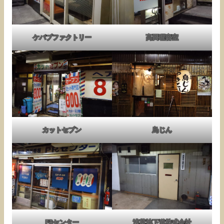
ケバブファクトリー
高田理容室
カットセブン
鳥じん
PRセンター
浅草地下道株式会社