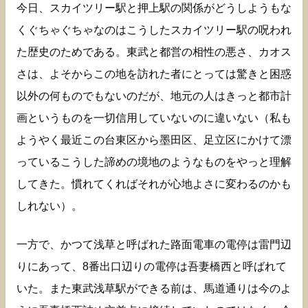
今日、スカイツリー駅と押上駅の関係がどうしようもな
くぐちゃぐちゃなのはこうしたスカイツリー駅の呪われ
た歴史のためである。東武と都営の相性の悪さ、カオス
さは、よそからこの地を訪れた者にとっては驚きと困惑
以外の何ものでもないのだが、地元の人はきっと都市計
画というものを一切信用していないのに違いない（私も
ようやく最近この台東区から墨田区、足立区にかけて漂
っているこうした諦めの境地のようなものをやっと理解
してきた。慣れてくればそれが心地よさに変わるのかも
しれない）。
一方で、かつて浅草と呼ばれた路面電車の電停は雷門辺
りにあって、8番出口辺りの電停は吾妻橋西と呼ばれて
いた。また東武浅草駅ができる前は、馬道通りは今のよ