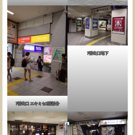
7番出口地下
7番出口 エキミセ1階部分