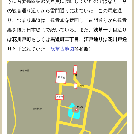
うに吾妻橋西詰め交差点に接続していたのではなく、今
の観音通り辺りから雷門通りに出ていた。この馬道通
り、つまり馬道は、観音堂を迂回して雷門通りから観音
裏を抜け日本堤まで続いている。また、
浅草一丁目
辺り
は
花川戸町
もしくは
馬道町二丁目
、
江戸通り
は
花川戸通
り
と呼ばれていた。
浅草古地図
等参照）。