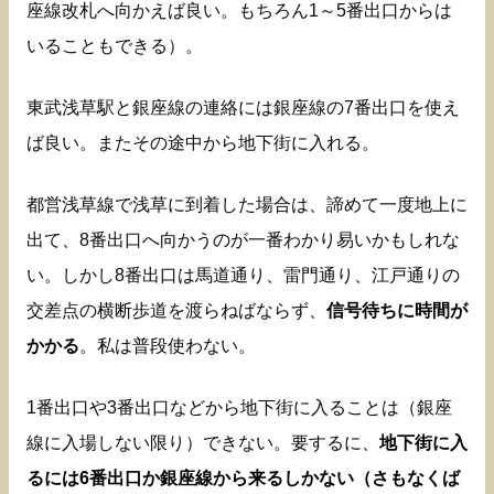
座線改札へ向かえば良い。もちろん1～5番出口からは
いることもできる）。
東武浅草駅と銀座線の連絡には銀座線の7番出口を使え
ば良い。またその途中から地下街に入れる。
都営浅草線で浅草に到着した場合は、諦めて一度地上に
出て、8番出口へ向かうのが一番わかり易いかもしれな
い。しかし8番出口は馬道通り、雷門通り、江戸通りの
交差点の横断歩道を渡らねばならず、
信号待ちに時間が
かかる
。私は普段使わない。
1番出口や3番出口などから地下街に入ることは（銀座
線に入場しない限り）できない。要するに、
地下街に入
るには6番出口か銀座線から来るしかない（さもなくば