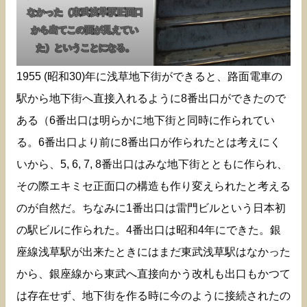
なかった（東武浅草駅正面口
から出てこの面が見えてい
た）ということになる。
1955 (昭和30)年に浅草地下街ができると、路面電車の
駅から地下街へ直接入れるように8番出口ができたので
ある（6番出口は明らかに地下街と同時に作られてい
る。6番出口より前に8番出口が作られたとは考えにく
いから、5, 6, 7, 8番出口はみな地下街とともに作られ、
その際エキミセ正面口の構造も作り変えられたと考える
のが自然だ。ちなみに1番出口は雷門ビルという日本初
の駅ビルに作られた。4番出口は昭和4年にできた。銀
座線浅草駅が出来たときにはまだ東武浅草駅はなかった
から、銀座線から東武へ直接向かう改札も出口もかつて
は存在せず、地下街を作る時に今のように接続されたの