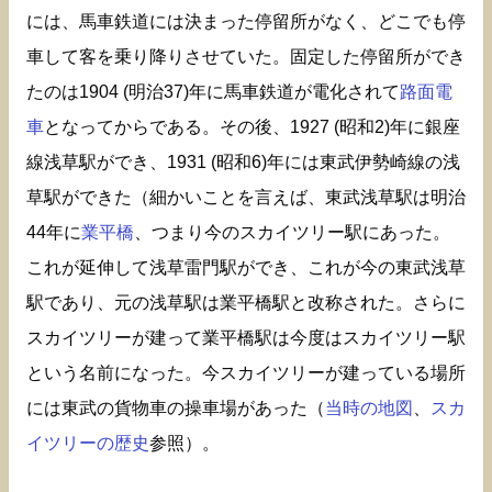
には、馬車鉄道には決まった停留所がなく、どこでも停
車して客を乗り降りさせていた。固定した停留所ができ
たのは1904 (明治37)年に馬車鉄道が電化されて
路面電
車
となってからである。その後、1927 (昭和2)年に銀座
線浅草駅ができ、1931 (昭和6)年には東武伊勢崎線の浅
草駅ができた（細かいことを言えば、東武浅草駅は明治
44年に
業平橋
、つまり今のスカイツリー駅にあった。
これが延伸して浅草雷門駅ができ、これが今の東武浅草
駅であり、元の浅草駅は業平橋駅と改称された。さらに
スカイツリーが建って業平橋駅は今度はスカイツリー駅
という名前になった。今スカイツリーが建っている場所
には東武の貨物車の操車場があった（
当時の地図
、
スカ
イツリーの歴史
参照）。