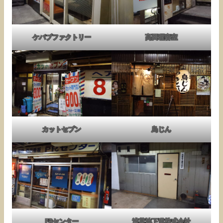
ケバブファクトリー
高田理容室
カットセブン
鳥じん
PRセンター
浅草地下道株式会社