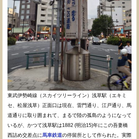
東武伊勢崎線（スカイツリーライン）浅草駅（エキミ
セ、松屋浅草）正面口は現在、雷門通り、江戸通り、馬
道通りに取り囲まれて、まるで陸の孤島のようになって
いるが、かつて浅草駅は1882 (明治15)年にこの吾妻橋
西詰め交差点に
馬車鉄道
の停留所として作られた。実際