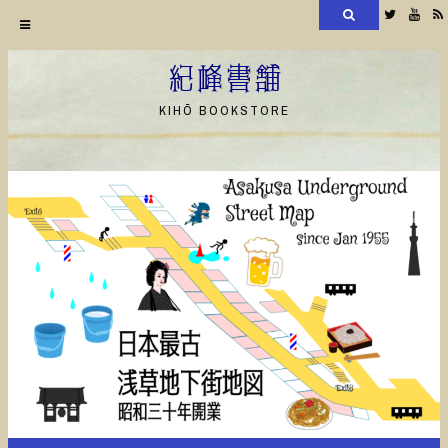
検
Twitter
YouT
索
コ
ン
紀峰書舗
テ
KIHŌ BOOKSTORE
ン
ツ
へ
ス
キ
ッ
プ