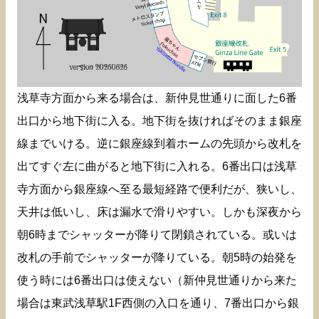
浅草寺方面から来る場合は、新仲見世通りに面した6番
出口から地下街に入る。地下街を抜ければそのまま銀座
線までいける。逆に銀座線到着ホームの先頭から改札を
出てすぐ左に曲がると地下街に入れる。6番出口は浅草
寺方面から銀座線へ至る最短経路で便利だが、狭いし、
天井は低いし、床は漏水で滑りやすい。しかも深夜から
朝6時までシャッターが降りて閉鎖されている。或いは
改札の手前でシャッターが降りている。朝5時の始発を
使う時には6番出口は使えない（新仲見世通りから来た
場合は東武浅草駅1F西側の入口を通り、7番出口から銀