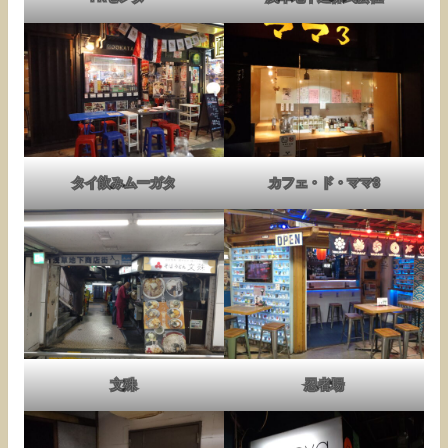
タイ飲みムーガタ
カフェ・ド・ママ3
文殊
忍者場