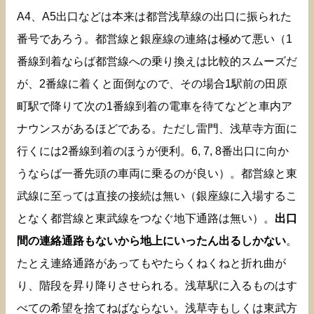
A4、A5出口などは本来は都営浅草線の出口に振られた
番号であろう。都営線と銀座線の連絡は極めて悪い（1
番線到着ならば都営線への乗り換えは比較的スムーズだ
が、2番線に着くと面倒なので、その場合1駅前の田原
町駅で降りて次の1番線到着の電車を待てなどと車内ア
ナウンスがあるほどである。ただし雷門、浅草寺方面に
行くには2番線到着のほうが便利。6, 7, 8番出口に向か
うならば一番先頭の車両に乗るのが良い）。都営線と東
武線に至っては直接の接続は無い（銀座線に入場するこ
となく都営線と東武線をつなぐ地下通路は無い）。
出口
間の連絡通路もないから地上にいったん出るしかない
。
たとえ連絡通路があってもやたらくねくねと折れ曲が
り、階段を昇り降りさせられる。浅草駅に入るものはす
べての希望を捨てねばならない。浅草寺もしくは東武方