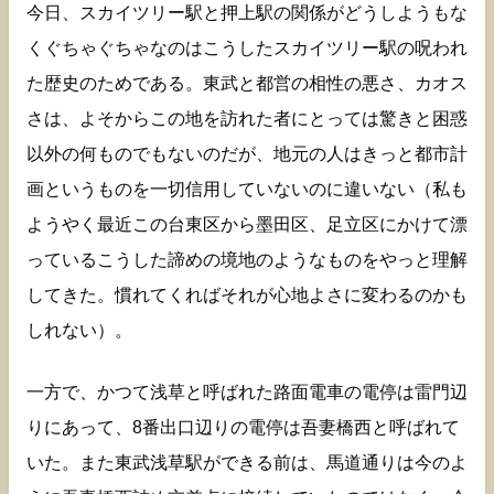
今日、スカイツリー駅と押上駅の関係がどうしようもな
くぐちゃぐちゃなのはこうしたスカイツリー駅の呪われ
た歴史のためである。東武と都営の相性の悪さ、カオス
さは、よそからこの地を訪れた者にとっては驚きと困惑
以外の何ものでもないのだが、地元の人はきっと都市計
画というものを一切信用していないのに違いない（私も
ようやく最近この台東区から墨田区、足立区にかけて漂
っているこうした諦めの境地のようなものをやっと理解
してきた。慣れてくればそれが心地よさに変わるのかも
しれない）。
一方で、かつて浅草と呼ばれた路面電車の電停は雷門辺
りにあって、8番出口辺りの電停は吾妻橋西と呼ばれて
いた。また東武浅草駅ができる前は、馬道通りは今のよ