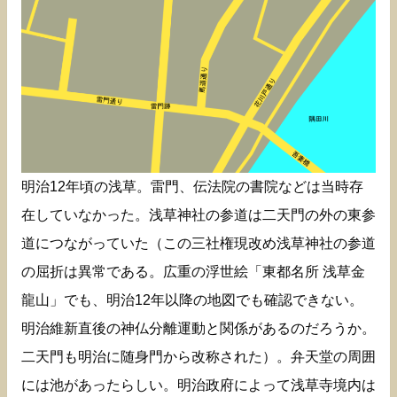
明治12年頃の浅草。雷門、伝法院の書院などは当時存
在していなかった。浅草神社の参道は二天門の外の東参
道につながっていた（この三社権現改め浅草神社の参道
の屈折は異常である。広重の浮世絵「東都名所 浅草金
龍山」でも、明治12年以降の地図でも確認できない。
明治維新直後の神仏分離運動と関係があるのだろうか。
二天門も明治に随身門から改称された）。弁天堂の周囲
には池があったらしい。明治政府によって浅草寺境内は