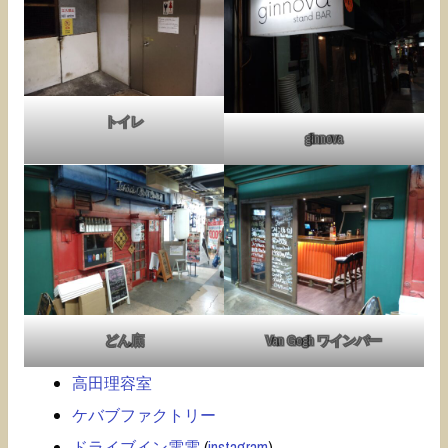
トイレ
ginnova
どん底
Van Gogh ワインバー
高田理容室
ケバブファクトリー
ドライブイン電電
(
instagram
)