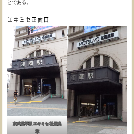
とである。
エキミセ正面口
東武浅草駅 エキミセ 松屋浅
草