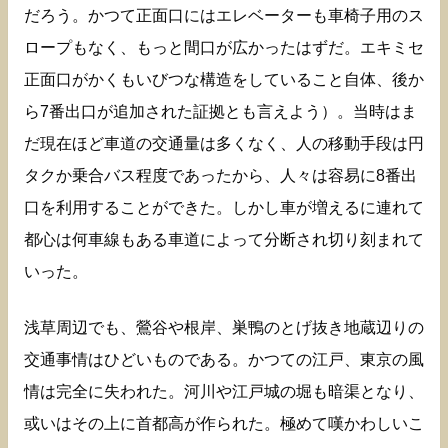
だろう。かつて正面口にはエレベーターも車椅子用のス
ロープもなく、もっと間口が広かったはずだ。エキミセ
正面口がかくもいびつな構造をしていること自体、後か
ら7番出口が追加された証拠とも言えよう）。当時はま
だ現在ほど車道の交通量は多くなく、人の移動手段は円
タクか乗合バス程度であったから、人々は容易に8番出
口を利用することができた。しかし車が増えるに連れて
都心は何車線もある車道によって分断され切り刻まれて
いった。
浅草周辺でも、鶯谷や根岸、巣鴨のとげ抜き地蔵辺りの
交通事情はひどいものである。かつての江戸、東京の風
情は完全に失われた。河川や江戸城の堀も暗渠となり、
或いはその上に首都高が作られた。極めて嘆かわしいこ