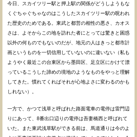
今日、スカイツリー駅と押上駅の関係がどうしようもな
くぐちゃぐちゃなのはこうしたスカイツリー駅の呪われ
た歴史のためである。東武と都営の相性の悪さ、カオス
さは、よそからこの地を訪れた者にとっては驚きと困惑
以外の何ものでもないのだが、地元の人はきっと都市計
画というものを一切信用していないのに違いない（私も
ようやく最近この台東区から墨田区、足立区にかけて漂
っているこうした諦めの境地のようなものをやっと理解
してきた。慣れてくればそれが心地よさに変わるのかも
しれない）。
一方で、かつて浅草と呼ばれた路面電車の電停は雷門辺
りにあって、8番出口辺りの電停は吾妻橋西と呼ばれて
いた。また東武浅草駅ができる前は、馬道通りは今のよ