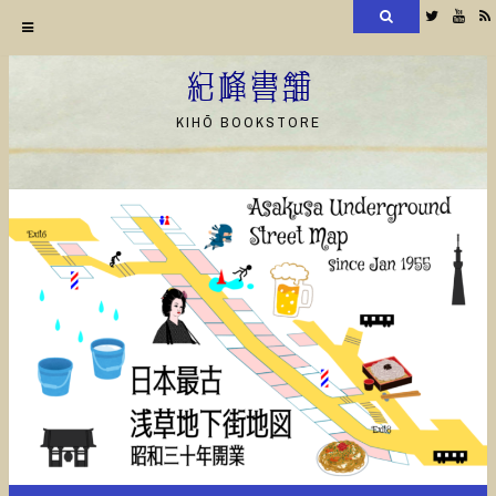
検
Twitter
YouT
索
コ
ン
紀峰書舗
テ
KIHŌ BOOKSTORE
ン
ツ
へ
ス
キ
ッ
プ