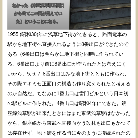
なかった（東武浅草駅正面口
から出てこの面が見えてい
た）ということになる。
1955 (昭和30)年に浅草地下街ができると、路面電車の
駅から地下街へ直接入れるように8番出口ができたので
ある（6番出口は明らかに地下街と同時に作られてい
る。6番出口より前に8番出口が作られたとは考えにく
いから、5, 6, 7, 8番出口はみな地下街とともに作られ、
その際エキミセ正面口の構造も作り変えられたと考える
のが自然だ。ちなみに1番出口は雷門ビルという日本初
の駅ビルに作られた。4番出口は昭和4年にできた。銀
座線浅草駅が出来たときにはまだ東武浅草駅はなかった
から、銀座線から東武へ直接向かう改札も出口もかつて
は存在せず、地下街を作る時に今のように接続されたの