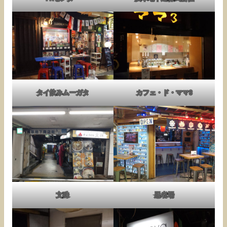
タイ飲みムーガタ
カフェ・ド・ママ3
文殊
忍者場