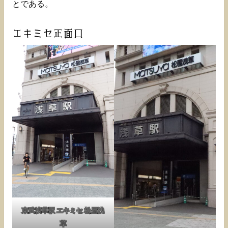
とである。
エキミセ正面口
東武浅草駅 エキミセ 松屋浅
草