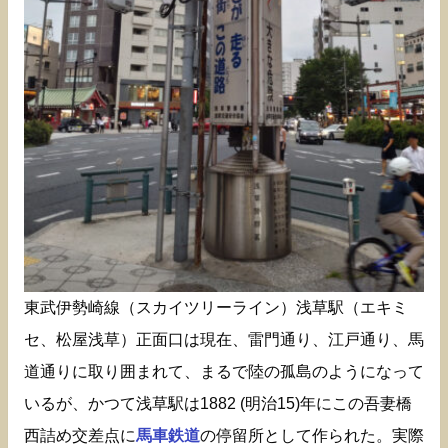
東武伊勢崎線（スカイツリーライン）浅草駅（エキミ
セ、松屋浅草）正面口は現在、雷門通り、江戸通り、馬
道通りに取り囲まれて、まるで陸の孤島のようになって
いるが、かつて浅草駅は1882 (明治15)年にこの吾妻橋
西詰め交差点に
馬車鉄道
の停留所として作られた。実際