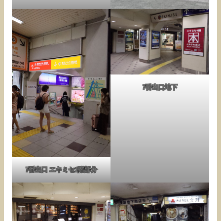
7番出口地下
7番出口 エキミセ1階部分