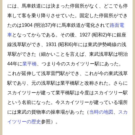
には、馬車鉄道には決まった停留所がなく、どこでも停
車して客を乗り降りさせていた。固定した停留所ができ
たのは1904 (明治37)年に馬車鉄道が電化されて
路面電
車
となってからである。その後、1927 (昭和2)年に銀座
線浅草駅ができ、1931 (昭和6)年には東武伊勢崎線の浅
草駅ができた（細かいことを言えば、東武浅草駅は明治
44年に
業平橋
、つまり今のスカイツリー駅にあった。
これが延伸して浅草雷門駅ができ、これが今の東武浅草
駅であり、元の浅草駅は業平橋駅と改称された。さらに
スカイツリーが建って業平橋駅は今度はスカイツリー駅
という名前になった。今スカイツリーが建っている場所
には東武の貨物車の操車場があった（
当時の地図
、
スカ
イツリーの歴史
参照）。