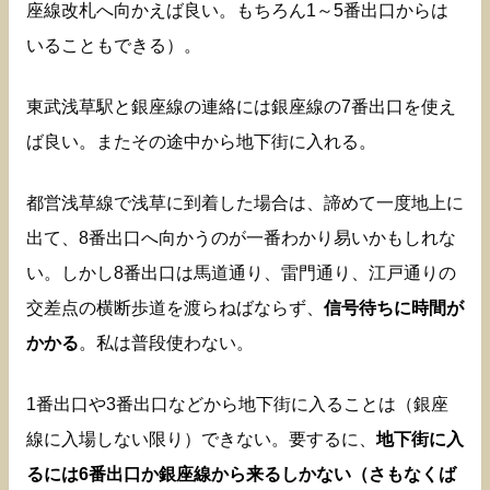
座線改札へ向かえば良い。もちろん1～5番出口からは
いることもできる）。
東武浅草駅と銀座線の連絡には銀座線の7番出口を使え
ば良い。またその途中から地下街に入れる。
都営浅草線で浅草に到着した場合は、諦めて一度地上に
出て、8番出口へ向かうのが一番わかり易いかもしれな
い。しかし8番出口は馬道通り、雷門通り、江戸通りの
交差点の横断歩道を渡らねばならず、
信号待ちに時間が
かかる
。私は普段使わない。
1番出口や3番出口などから地下街に入ることは（銀座
線に入場しない限り）できない。要するに、
地下街に入
るには6番出口か銀座線から来るしかない（さもなくば