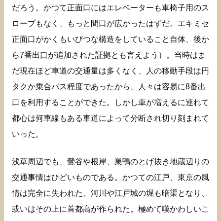
だろう。かつて正面口にはエレベーターも車椅子用のス
ロープもなく、もっと間口が広かったはずだ。エキミセ
正面口がかくもいびつな構造をしていること自体、後か
ら7番出口が追加された証拠とも言えよう）。当時はま
だ現在ほど車道の交通量は多くなく、人の移動手段は円
タクか乗合バス程度であったから、人々は容易に8番出
口を利用することができた。しかし車が増えるに連れて
都心は何車線もある車道によって分断され切り刻まれて
いった。
浅草周辺でも、鶯谷や根岸、巣鴨のとげ抜き地蔵辺りの
交通事情はひどいものである。かつての江戸、東京の風
情は完全に失われた。河川や江戸城の堀も暗渠となり、
或いはその上に首都高が作られた。極めて嘆かわしいこ