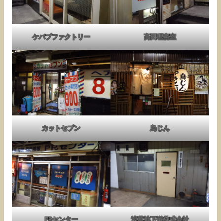
ケバブファクトリー
高田理容室
カットセブン
鳥じん
PRセンター
浅草地下道株式会社