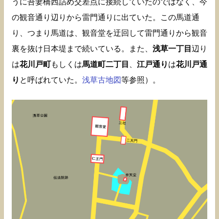
うに吾妻橋西詰め交差点に接続していたのではなく、今
の観音通り辺りから雷門通りに出ていた。この馬道通
り、つまり馬道は、観音堂を迂回して雷門通りから観音
裏を抜け日本堤まで続いている。また、
浅草一丁目
辺り
は
花川戸町
もしくは
馬道町二丁目
、
江戸通り
は
花川戸通
り
と呼ばれていた。
浅草古地図
等参照）。