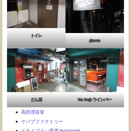
トイレ
ginnova
どん底
Van Gogh ワインバー
高田理容室
ケバブファクトリー
ドライブイン電電
(
instagram
)