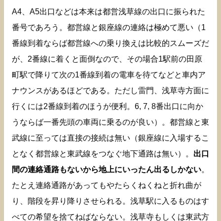
A4、A5出口などは本来は都営浅草線の出口に振られた
番号であろう。都営線と銀座線の連絡は極めて悪い（1
番線到着ならば都営線への乗り換えは比較的スムーズだ
が、2番線に着くと面倒なので、その場合1駅前の田原
町駅で降りて次の1番線到着の電車を待てなどと車内ア
ナウンスがあるほどである。ただし雷門、浅草寺方面に
行くには2番線到着のほうが便利。6, 7, 8番出口に向か
うならば一番先頭の車両に乗るのが良い）。都営線と東
武線に至っては直接の接続は無い（銀座線に入場するこ
となく都営線と東武線をつなぐ地下通路は無い）。
出口
間の連絡通路もないから地上にいったん出るしかない
。
たとえ連絡通路があってもやたらくねくねと折れ曲が
り、階段を昇り降りさせられる。浅草駅に入るものはす
べての希望を捨てねばならない。浅草寺もしくは東武方