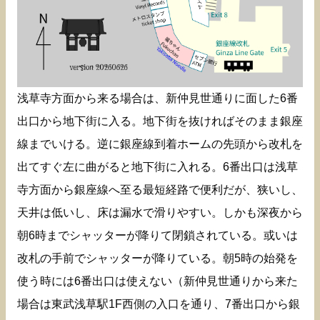
浅草寺方面から来る場合は、新仲見世通りに面した6番
出口から地下街に入る。地下街を抜ければそのまま銀座
線までいける。逆に銀座線到着ホームの先頭から改札を
出てすぐ左に曲がると地下街に入れる。6番出口は浅草
寺方面から銀座線へ至る最短経路で便利だが、狭いし、
天井は低いし、床は漏水で滑りやすい。しかも深夜から
朝6時までシャッターが降りて閉鎖されている。或いは
改札の手前でシャッターが降りている。朝5時の始発を
使う時には6番出口は使えない（新仲見世通りから来た
場合は東武浅草駅1F西側の入口を通り、7番出口から銀