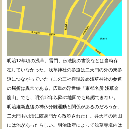
明治12年頃の浅草。雷門、伝法院の書院などは当時存
在していなかった。浅草神社の参道は二天門の外の東参
道につながっていた（この三社権現改め浅草神社の参道
の屈折は異常である。広重の浮世絵「東都名所 浅草金
龍山」でも、明治12年以降の地図でも確認できない。
明治維新直後の神仏分離運動と関係があるのだろうか。
二天門も明治に随身門から改称された）。弁天堂の周囲
には池があったらしい。明治政府によって浅草寺境内は