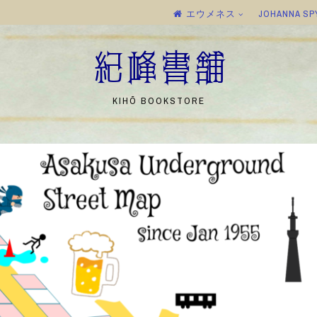
エウメネス
JOHANNA SP
紀峰書舗
KIHŌ BOOKSTORE