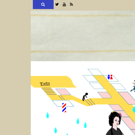
検
Twitter
YouTube
RSS
索
コ
ン
テ
ン
ツ
へ
ス
キ
ッ
プ