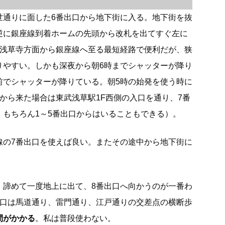
世通りに面した6番出口から地下街に入る。地下街を抜
逆に銀座線到着ホームの先頭から改札を出てすぐ左に
は浅草寺方面から銀座線へ至る最短経路で便利だが、狭
りやすい。しかも深夜から朝6時までシャッターが降り
前でシャッターが降りている。朝5時の始発を使う時に
から来た場合は東武浅草駅1F西側の入口を通り、7番
。もちろん1～5番出口からはいることもできる）。
線の7番出口を使えば良い。またその途中から地下街に
、諦めて一度地上に出て、8番出口へ向かうのが一番わ
出口は馬道通り、雷門通り、江戸通りの交差点の横断歩
間がかかる
。私は普段使わない。