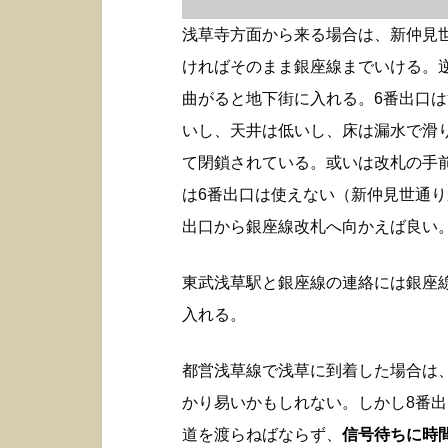
浅草寺方面から来る場合は、新仲見
ければそのまま銀座線までいける。
曲がると地下街に入れる。6番出口
いし、天井は低いし、床は漏水で滑
て閉鎖されている。或いは改札の手
は6番出口は使えない（新仲見世通り
出口から銀座線改札へ向かえば良い
東武浅草駅と銀座線の連絡には銀座
入れる。
都営浅草線で浅草に到着した場合は
かり易いかもしれない。しかし8番
道を渡らねばならず、
信号待ちに時