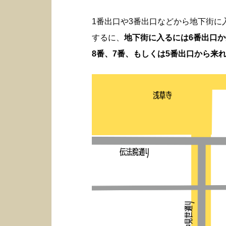
1番出口や3番出口などから地下街
するに、
地下街に入るには6番出口
8番、7番、もしくは5番出口から来