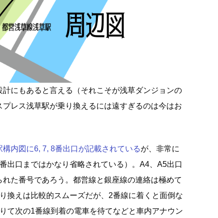
設計にもあると言える（それこそが浅草ダンジョンの
スプレス浅草駅が乗り換えるには遠すぎるのは今はお
内図に6, 7, 8番出口が記載されている
が、非常に
番出口まではかなり省略されている）。A4、A5出口
られた番号であろう。都営線と銀座線の連絡は極めて
乗り換えは比較的スムーズだが、2番線に着くと面倒な
降りて次の1番線到着の電車を待てなどと車内アナウン