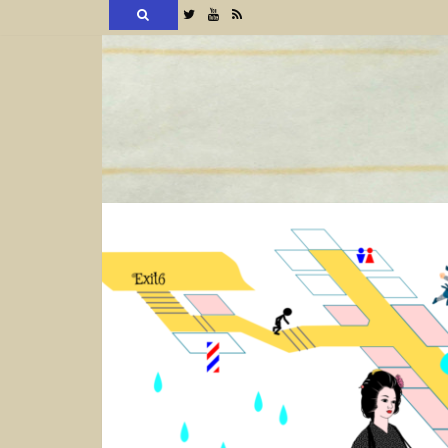
検
Twitter
YouTube
RSS
索
コ
ン
テ
ン
ツ
へ
ス
キ
ッ
プ