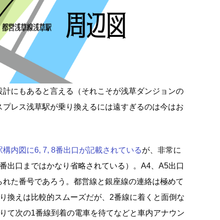
設計にもあると言える（それこそが浅草ダンジョンの
スプレス浅草駅が乗り換えるには遠すぎるのは今はお
内図に6, 7, 8番出口が記載されている
が、非常に
番出口まではかなり省略されている）。A4、A5出口
られた番号であろう。都営線と銀座線の連絡は極めて
乗り換えは比較的スムーズだが、2番線に着くと面倒な
降りて次の1番線到着の電車を待てなどと車内アナウン