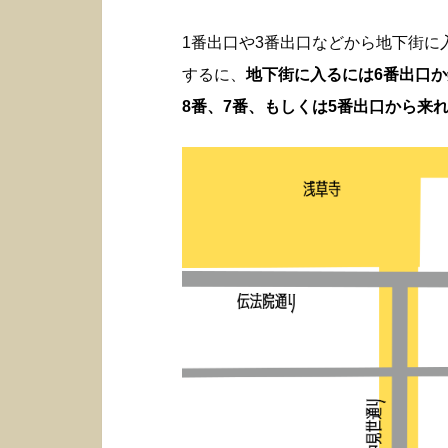
1番出口や3番出口などから地下街
するに、
地下街に入るには6番出口
8番、7番、もしくは5番出口から来