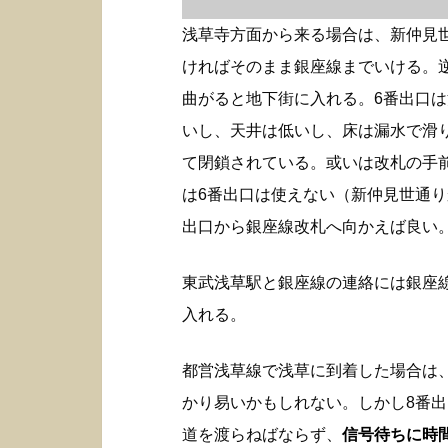
浅草寺方面から来る場合は、新仲見
ければそのまま銀座線までいける。
曲がると地下街に入れる。6番出口
いし、天井は低いし、床は漏水で滑
て閉鎖されている。或いは改札の手
は6番出口は使えない（新仲見世通り
出口から銀座線改札へ向かえば良い
東武浅草駅と銀座線の連絡には銀座
入れる。
都営浅草線で浅草に到着した場合は
かり易いかもしれない。しかし8番
道を渡らねばならず、
信号待ちに時