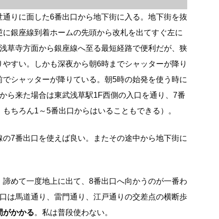
世通りに面した6番出口から地下街に入る。地下街を抜
逆に銀座線到着ホームの先頭から改札を出てすぐ左に
は浅草寺方面から銀座線へ至る最短経路で便利だが、狭
りやすい。しかも深夜から朝6時までシャッターが降り
前でシャッターが降りている。朝5時の始発を使う時に
から来た場合は東武浅草駅1F西側の入口を通り、7番
。もちろん1～5番出口からはいることもできる）。
線の7番出口を使えば良い。またその途中から地下街に
、諦めて一度地上に出て、8番出口へ向かうのが一番わ
出口は馬道通り、雷門通り、江戸通りの交差点の横断歩
間がかかる
。私は普段使わない。