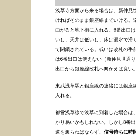
浅草寺方面から来る場合は、新仲見
ければそのまま銀座線までいける。
曲がると地下街に入れる。6番出口
いし、天井は低いし、床は漏水で滑
て閉鎖されている。或いは改札の手
は6番出口は使えない（新仲見世通り
出口から銀座線改札へ向かえば良い
東武浅草駅と銀座線の連絡には銀座
入れる。
都営浅草線で浅草に到着した場合は
かり易いかもしれない。しかし8番
道を渡らねばならず、
信号待ちに時