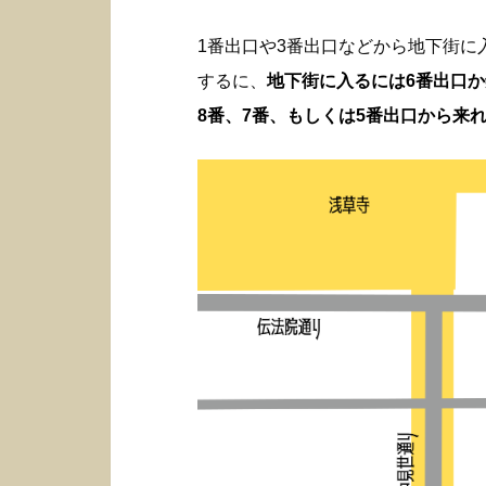
1番出口や3番出口などから地下街
するに、
地下街に入るには6番出口
8番、7番、もしくは5番出口から来