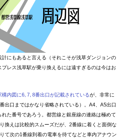
設計にもあると言える（それこそが浅草ダンジョンの
スプレス浅草駅が乗り換えるには遠すぎるのは今はお
内図に6, 7, 8番出口が記載されている
が、非常に
番出口まではかなり省略されている）。A4、A5出口
られた番号であろう。都営線と銀座線の連絡は極めて
乗り換えは比較的スムーズだが、2番線に着くと面倒な
降りて次の1番線到着の電車を待てなどと車内アナウン