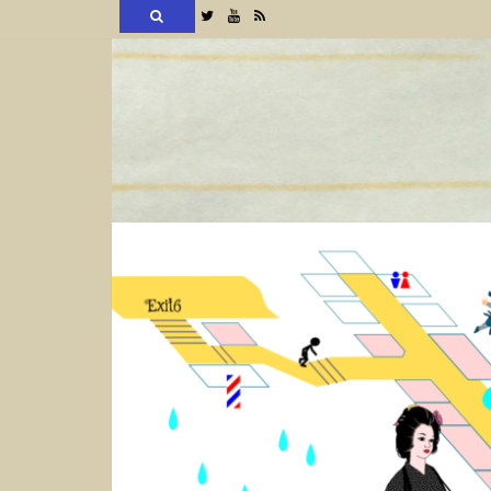
検
Twitter
YouTube
RSS
索
コ
ン
テ
ン
ツ
へ
ス
キ
ッ
プ