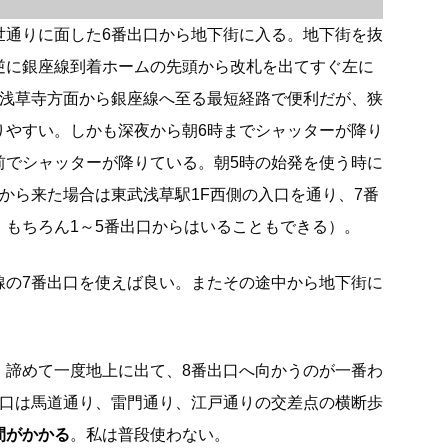
世通りに面した6番出口から地下街に入る。地下街を抜
逆に銀座線到着ホームの先頭から改札を出てすぐ左に
は浅草寺方面から銀座線へ至る最短経路で便利だが、狭
りやすい。しかも深夜から朝6時までシャッターが降り
前でシャッターが降りている。朝5時の始発を使う時に
から来た場合は東武浅草駅1F西側の入口を通り、7番
。もちろん1～5番出口からはいることもできる）。
線の7番出口を使えば良い。またその途中から地下街に
、諦めて一度地上に出て、8番出口へ向かうのが一番わ
出口は馬道通り、雷門通り、江戸通りの交差点の横断歩
間がかかる
。私は普段使わない。