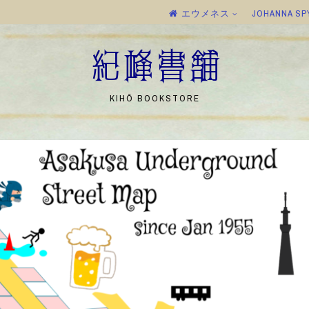
エウメネス
JOHANNA SP
紀峰書舗
KIHŌ BOOKSTORE