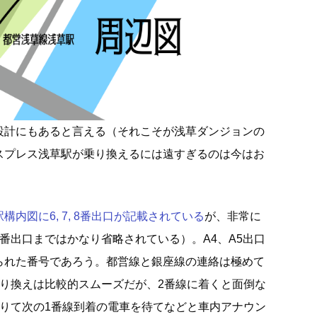
設計にもあると言える（それこそが浅草ダンジョンの
スプレス浅草駅が乗り換えるには遠すぎるのは今はお
内図に6, 7, 8番出口が記載されている
が、非常に
番出口まではかなり省略されている）。A4、A5出口
られた番号であろう。都営線と銀座線の連絡は極めて
乗り換えは比較的スムーズだが、2番線に着くと面倒な
降りて次の1番線到着の電車を待てなどと車内アナウン