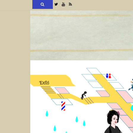
検
Twitter
YouTube
RSS
索
コ
ン
テ
ン
ツ
へ
ス
キ
ッ
プ