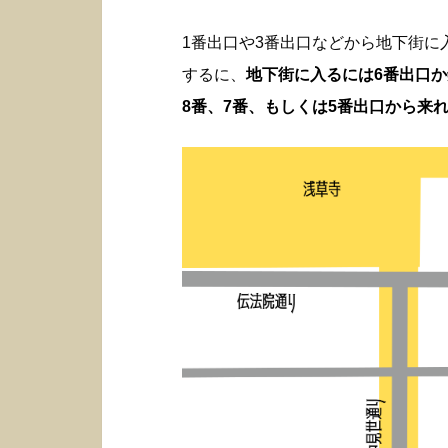
1番出口や3番出口などから地下街
するに、
地下街に入るには6番出口
8番、7番、もしくは5番出口から来