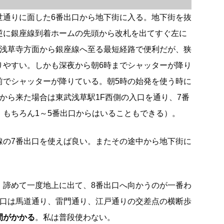
世通りに面した6番出口から地下街に入る。地下街を抜
逆に銀座線到着ホームの先頭から改札を出てすぐ左に
は浅草寺方面から銀座線へ至る最短経路で便利だが、狭
りやすい。しかも深夜から朝6時までシャッターが降り
前でシャッターが降りている。朝5時の始発を使う時に
から来た場合は東武浅草駅1F西側の入口を通り、7番
。もちろん1～5番出口からはいることもできる）。
線の7番出口を使えば良い。またその途中から地下街に
、諦めて一度地上に出て、8番出口へ向かうのが一番わ
出口は馬道通り、雷門通り、江戸通りの交差点の横断歩
間がかかる
。私は普段使わない。