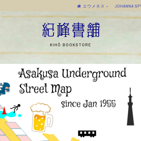
エウメネス
JOHANNA SP
紀峰書舗
KIHŌ BOOKSTORE