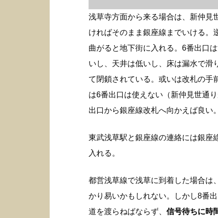
浅草寺方面から来る場合は、新仲見
ければそのまま銀座線までいける。
曲がると地下街に入れる。6番出口
いし、天井は低いし、床は漏水で滑
て閉鎖されている。或いは改札の手
は6番出口は使えない（新仲見世通り
出口から銀座線改札へ向かえば良い
東武浅草駅と銀座線の連絡には銀座
入れる。
都営浅草線で浅草に到着した場合は
かり易いかもしれない。しかし8番
道を渡らねばならず、
信号待ちに時