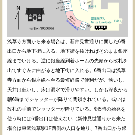
浅草寺方面から来る場合は、新仲見世通りに面した6番
出口から地下街に入る。地下街を抜ければそのまま銀座
線までいける。逆に銀座線到着ホームの先頭から改札を
出てすぐ左に曲がると地下街に入れる。6番出口は浅草
寺方面から銀座線へ至る最短経路で便利だが、狭いし、
天井は低いし、床は漏水で滑りやすい。しかも深夜から
朝6時までシャッターが降りて閉鎖されている。或いは
改札の手前でシャッターが降りている。朝5時の始発を
使う時には6番出口は使えない（新仲見世通りから来た
場合は東武浅草駅1F西側の入口を通り、7番出口から銀