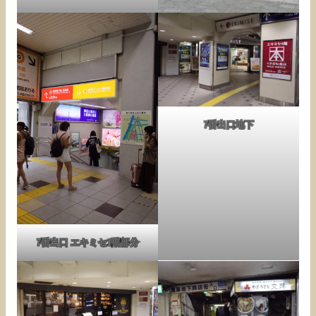
7番出口地下
7番出口 エキミセ1階部分