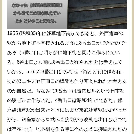
なかった（東武浅草駅正面口
から出てこの面が見えてい
た）ということになる。
1955 (昭和30)年に浅草地下街ができると、路面電車の
駅から地下街へ直接入れるように8番出口ができたので
ある（6番出口は明らかに地下街と同時に作られてい
る。6番出口より前に8番出口が作られたとは考えにく
いから、5, 6, 7, 8番出口はみな地下街とともに作られ、
その際エキミセ正面口の構造も作り変えられたと考える
のが自然だ。ちなみに1番出口は雷門ビルという日本初
の駅ビルに作られた。4番出口は昭和4年にできた。銀
座線浅草駅が出来たときにはまだ東武浅草駅はなかった
から、銀座線から東武へ直接向かう改札も出口もかつて
は存在せず、地下街を作る時に今のように接続されたの