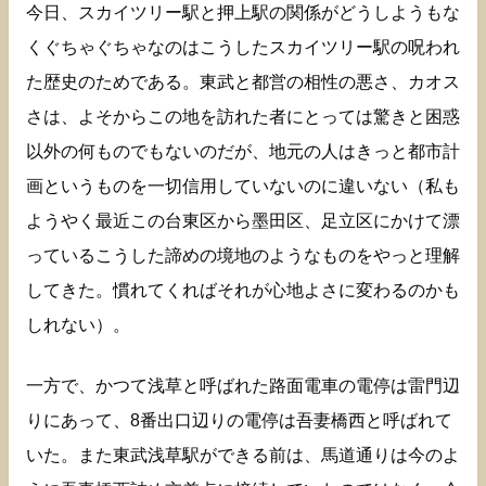
今日、スカイツリー駅と押上駅の関係がどうしようもな
くぐちゃぐちゃなのはこうしたスカイツリー駅の呪われ
た歴史のためである。東武と都営の相性の悪さ、カオス
さは、よそからこの地を訪れた者にとっては驚きと困惑
以外の何ものでもないのだが、地元の人はきっと都市計
画というものを一切信用していないのに違いない（私も
ようやく最近この台東区から墨田区、足立区にかけて漂
っているこうした諦めの境地のようなものをやっと理解
してきた。慣れてくればそれが心地よさに変わるのかも
しれない）。
一方で、かつて浅草と呼ばれた路面電車の電停は雷門辺
りにあって、8番出口辺りの電停は吾妻橋西と呼ばれて
いた。また東武浅草駅ができる前は、馬道通りは今のよ