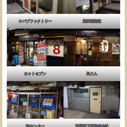
ケバブファクトリー
高田理容室
カットセブン
鳥じん
PRセンター
浅草地下道株式会社