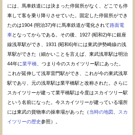
には、馬車鉄道には決まった停留所がなく、どこでも停
車して客を乗り降りさせていた。固定した停留所ができ
たのは1904 (明治37)年に馬車鉄道が電化されて
路面電
車
となってからである。その後、1927 (昭和2)年に銀座
線浅草駅ができ、1931 (昭和6)年には東武伊勢崎線の浅
草駅ができた（細かいことを言えば、東武浅草駅は明治
44年に
業平橋
、つまり今のスカイツリー駅にあった。
これが延伸して浅草雷門駅ができ、これが今の東武浅草
駅であり、元の浅草駅は業平橋駅と改称された。さらに
スカイツリーが建って業平橋駅は今度はスカイツリー駅
という名前になった。今スカイツリーが建っている場所
には東武の貨物車の操車場があった（
当時の地図
、
スカ
イツリーの歴史
参照）。