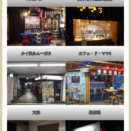
タイ飲みムーガタ
カフェ・ド・ママ3
文殊
忍者場