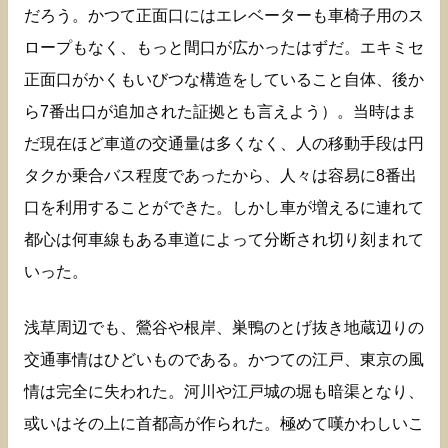
だろう。かつて正面口にはエレベーターも車椅子用のス
ロープもなく、もっと間口が広かったはずだ。エキミセ
正面口がかくもいびつな構造をしていること自体、後か
ら7番出口が追加された証拠とも言えよう）。当時はま
だ現在ほど車道の交通量は多くなく、人の移動手段は円
タクか乗合バス程度であったから、人々は容易に8番出
口を利用することができた。しかし車が増えるに連れて
都心は何車線もある車道によって分断され切り刻まれて
いった。
浅草周辺でも、鶯谷や根岸、巣鴨のとげ抜き地蔵辺りの
交通事情はひどいものである。かつての江戸、東京の風
情は完全に失われた。河川や江戸城の堀も暗渠となり、
或いはその上に首都高が作られた。極めて嘆かわしいこ