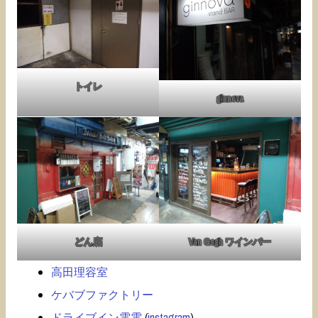
トイレ
ginnova
どん底
Van Gogh ワインバー
高田理容室
ケバブファクトリー
ドライブイン電電
(
instagram
)