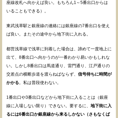
座線改札へ向かえば良い。もちろん1～5番出口からは
いることもできる）。
東武浅草駅と銀座線の連絡には銀座線の7番出口を使え
ば良い。またその途中から地下街に入れる。
都営浅草線で浅草に到着した場合は、諦めて一度地上に
出て、8番出口へ向かうのが一番わかり易いかもしれな
い。しかし8番出口は馬道通り、雷門通り、江戸通りの
交差点の横断歩道を渡らねばならず、
信号待ちに時間が
かかる
。私は普段使わない。
1番出口や3番出口などから地下街に入ることは（銀座
線に入場しない限り）できない。要するに、
地下街に入
るには6番出口か銀座線から来るしかない（さもなくば