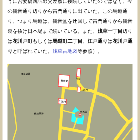
うに吾妻橋西詰め交差点に接続していたのではなく、今
の観音通り辺りから雷門通りに出ていた。この馬道通
り、つまり馬道は、観音堂を迂回して雷門通りから観音
裏を抜け日本堤まで続いている。また、
浅草一丁目
辺り
は
花川戸町
もしくは
馬道町二丁目
、
江戸通り
は
花川戸通
り
と呼ばれていた。
浅草古地図
等参照）。