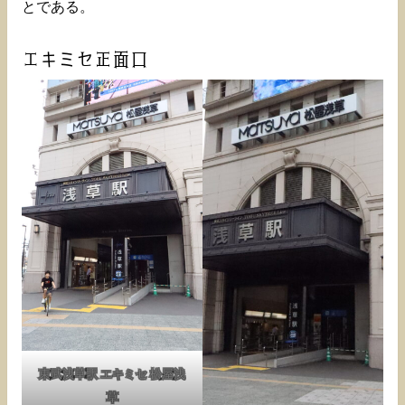
とである。
エキミセ正面口
東武浅草駅 エキミセ 松屋浅
草