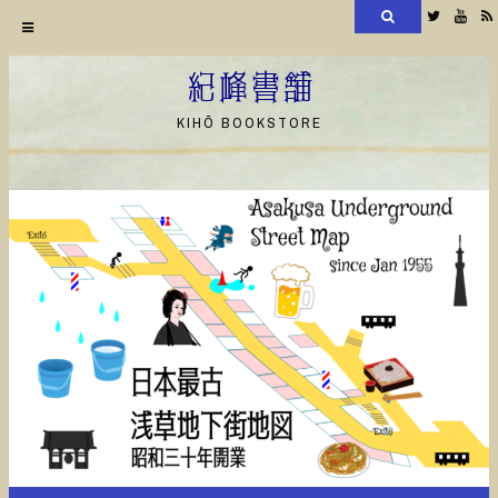
検
Twitter
YouT
索
コ
ン
紀峰書舗
テ
KIHŌ BOOKSTORE
ン
ツ
へ
ス
キ
ッ
プ