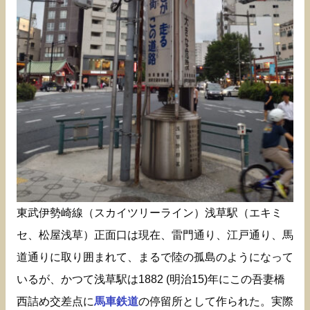
東武伊勢崎線（スカイツリーライン）浅草駅（エキミ
セ、松屋浅草）正面口は現在、雷門通り、江戸通り、馬
道通りに取り囲まれて、まるで陸の孤島のようになって
いるが、かつて浅草駅は1882 (明治15)年にこの吾妻橋
西詰め交差点に
馬車鉄道
の停留所として作られた。実際