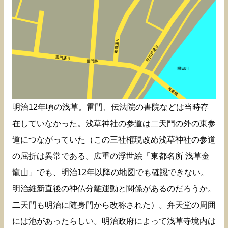
明治12年頃の浅草。雷門、伝法院の書院などは当時存
在していなかった。浅草神社の参道は二天門の外の東参
道につながっていた（この三社権現改め浅草神社の参道
の屈折は異常である。広重の浮世絵「東都名所 浅草金
龍山」でも、明治12年以降の地図でも確認できない。
明治維新直後の神仏分離運動と関係があるのだろうか。
二天門も明治に随身門から改称された）。弁天堂の周囲
には池があったらしい。明治政府によって浅草寺境内は