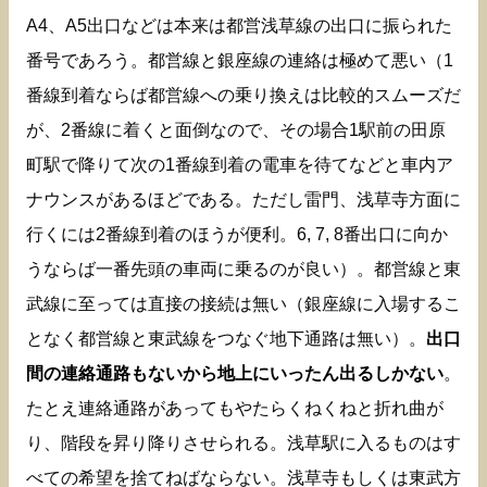
A4、A5出口などは本来は都営浅草線の出口に振られた
番号であろう。都営線と銀座線の連絡は極めて悪い（1
番線到着ならば都営線への乗り換えは比較的スムーズだ
が、2番線に着くと面倒なので、その場合1駅前の田原
町駅で降りて次の1番線到着の電車を待てなどと車内ア
ナウンスがあるほどである。ただし雷門、浅草寺方面に
行くには2番線到着のほうが便利。6, 7, 8番出口に向か
うならば一番先頭の車両に乗るのが良い）。都営線と東
武線に至っては直接の接続は無い（銀座線に入場するこ
となく都営線と東武線をつなぐ地下通路は無い）。
出口
間の連絡通路もないから地上にいったん出るしかない
。
たとえ連絡通路があってもやたらくねくねと折れ曲が
り、階段を昇り降りさせられる。浅草駅に入るものはす
べての希望を捨てねばならない。浅草寺もしくは東武方