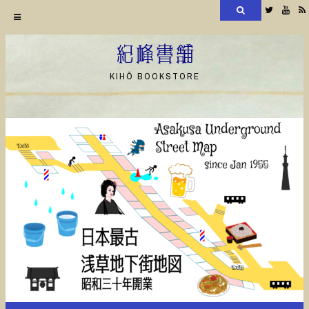
検
Twitter
YouT
索
コ
ン
紀峰書舗
テ
KIHŌ BOOKSTORE
ン
ツ
へ
ス
キ
ッ
プ