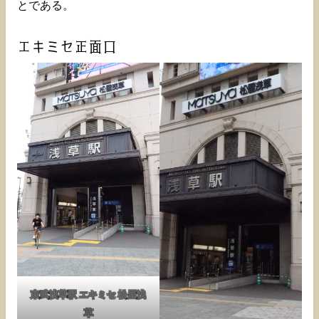
とである。
エキミセ正面口
東武浅草駅 エキミセ 松屋浅
草