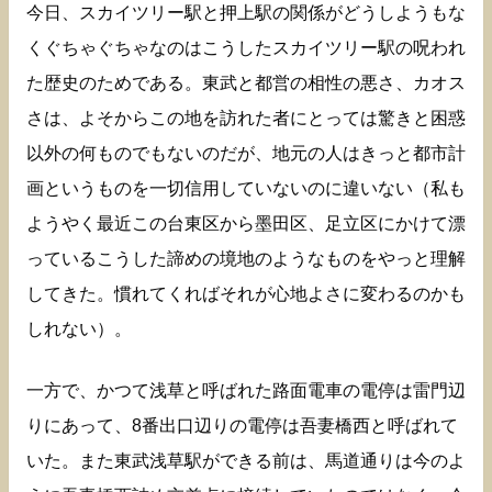
今日、スカイツリー駅と押上駅の関係がどうしようもな
くぐちゃぐちゃなのはこうしたスカイツリー駅の呪われ
た歴史のためである。東武と都営の相性の悪さ、カオス
さは、よそからこの地を訪れた者にとっては驚きと困惑
以外の何ものでもないのだが、地元の人はきっと都市計
画というものを一切信用していないのに違いない（私も
ようやく最近この台東区から墨田区、足立区にかけて漂
っているこうした諦めの境地のようなものをやっと理解
してきた。慣れてくればそれが心地よさに変わるのかも
しれない）。
一方で、かつて浅草と呼ばれた路面電車の電停は雷門辺
りにあって、8番出口辺りの電停は吾妻橋西と呼ばれて
いた。また東武浅草駅ができる前は、馬道通りは今のよ