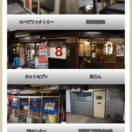
ケバブファクトリー
高田理容室
カットセブン
鳥じん
PRセンター
浅草地下道株式会社