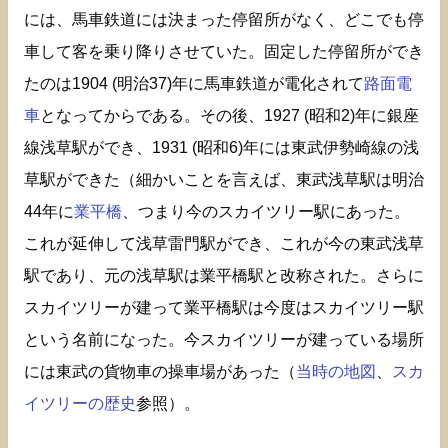
には、馬車鉄道には決まった停留所がなく、どこでも停
車して客を乗り降りさせていた。固定した停留所ができ
たのは1904 (明治37)年に馬車鉄道が電化されて
路面電
車
となってからである。その後、1927 (昭和2)年に銀座
線浅草駅ができ、1931 (昭和6)年には東武伊勢崎線の浅
草駅ができた（細かいことを言えば、東武浅草駅は明治
44年に
業平橋
、つまり今のスカイツリー駅にあった。
これが延伸して浅草雷門駅ができ、これが今の東武浅草
駅であり、元の浅草駅は業平橋駅と改称された。さらに
スカイツリーが建って業平橋駅は今度はスカイツリー駅
という名前になった。今スカイツリーが建っている場所
には東武の貨物車の操車場があった（
当時の地図
、
スカ
イツリーの歴史
参照）。