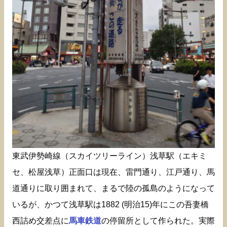
東武伊勢崎線（スカイツリーライン）浅草駅（エキミ
セ、松屋浅草）正面口は現在、雷門通り、江戸通り、馬
道通りに取り囲まれて、まるで陸の孤島のようになって
いるが、かつて浅草駅は1882 (明治15)年にこの吾妻橋
西詰め交差点に
馬車鉄道
の停留所として作られた。実際