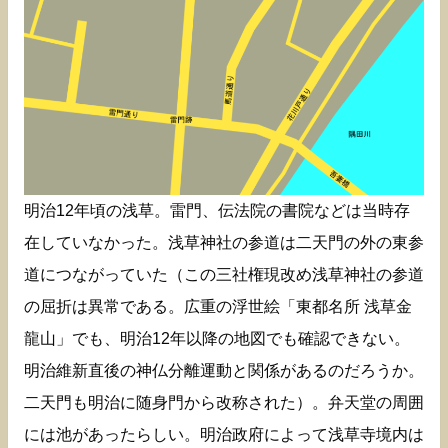
明治12年頃の浅草。雷門、伝法院の書院などは当時存
在していなかった。浅草神社の参道は二天門の外の東参
道につながっていた（この三社権現改め浅草神社の参道
の屈折は異常である。広重の浮世絵「東都名所 浅草金
龍山」でも、明治12年以降の地図でも確認できない。
明治維新直後の神仏分離運動と関係があるのだろうか。
二天門も明治に随身門から改称された）。弁天堂の周囲
には池があったらしい。明治政府によって浅草寺境内は