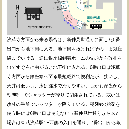
浅草寺方面から来る場合は、新仲見世通りに面した6番
出口から地下街に入る。地下街を抜ければそのまま銀座
線までいける。逆に銀座線到着ホームの先頭から改札を
出てすぐ左に曲がると地下街に入れる。6番出口は浅草
寺方面から銀座線へ至る最短経路で便利だが、狭いし、
天井は低いし、床は漏水で滑りやすい。しかも深夜から
朝6時までシャッターが降りて閉鎖されている。或いは
改札の手前でシャッターが降りている。朝5時の始発を
使う時には6番出口は使えない（新仲見世通りから来た
場合は東武浅草駅1F西側の入口を通り、7番出口から銀