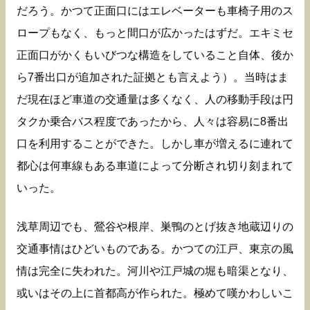
だろう。かつて正面口にはエレベーターも車椅子用のス
ロープもなく、もっと間口が広かったはずだ。エキミセ
正面口がかくもいびつな構造をしていること自体、後か
ら7番出口が追加された証拠とも言えよう）。当時はま
だ現在ほど車道の交通量は多くなく、人の移動手段は円
タクか乗合バス程度であったから、人々は容易に8番出
口を利用することができた。しかし車が増えるに連れて
都心は何車線もある車道によって分断され切り刻まれて
いった。
浅草周辺でも、鶯谷や根岸、巣鴨のとげ抜き地蔵辺りの
交通事情はひどいものである。かつての江戸、東京の風
情は完全に失われた。河川や江戸城の堀も暗渠となり、
或いはその上に首都高が作られた。極めて嘆かわしいこ