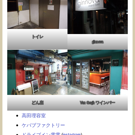
トイレ
ginnova
どん底
Van Gogh ワインバー
高田理容室
ケバブファクトリー
ドライブイン電電
(
instagram
)