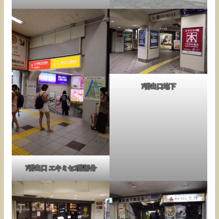
7番出口地下
7番出口 エキミセ1階部分