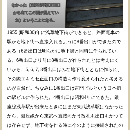
なかった（東武浅草駅正面口
から出てこの面が見えてい
た）ということになる。
1955 (昭和30)年に浅草地下街ができると、路面電車の
駅から地下街へ直接入れるように8番出口ができたので
ある（6番出口は明らかに地下街と同時に作られてい
る。6番出口より前に8番出口が作られたとは考えにく
いから、5, 6, 7, 8番出口はみな地下街とともに作られ、
その際エキミセ正面口の構造も作り変えられたと考える
のが自然だ。ちなみに1番出口は雷門ビルという日本初
の駅ビルに作られた。4番出口は昭和4年にできた。銀
座線浅草駅が出来たときにはまだ東武浅草駅はなかった
から、銀座線から東武へ直接向かう改札も出口もかつて
は存在せず、地下街を作る時に今のように接続されたの