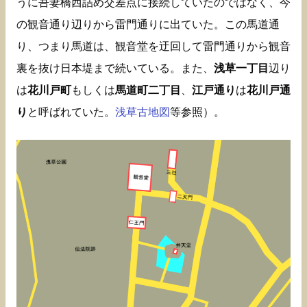
うに吾妻橋西詰め交差点に接続していたのではなく、今
の観音通り辺りから雷門通りに出ていた。この馬道通
り、つまり馬道は、観音堂を迂回して雷門通りから観音
裏を抜け日本堤まで続いている。また、
浅草一丁目
辺り
は
花川戸町
もしくは
馬道町二丁目
、
江戸通り
は
花川戸通
り
と呼ばれていた。
浅草古地図
等参照）。