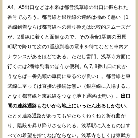
A4、A5出口などは本来は都営浅草線の出口に振られた
番号であろう。都営線と銀座線の連絡は極めて悪い（1
番線到着ならば都営線への乗り換えは比較的スムーズだ
が、2番線に着くと面倒なので、その場合1駅前の田原
町駅で降りて次の1番線到着の電車を待てなどと車内ア
ナウンスがあるほどである。ただし雷門、浅草寺方面に
行くには2番線到着のほうが便利。6, 7, 8番出口に向か
うならば一番先頭の車両に乗るのが良い）。都営線と東
武線に至っては直接の接続は無い（銀座線に入場するこ
となく都営線と東武線をつなぐ地下通路は無い）。
出口
間の連絡通路もないから地上にいったん出るしかない
。
たとえ連絡通路があってもやたらくねくねと折れ曲が
り、階段を昇り降りさせられる。浅草駅に入るものはす
べての希望を捨てねばならない。浅草寺もしくは東武方