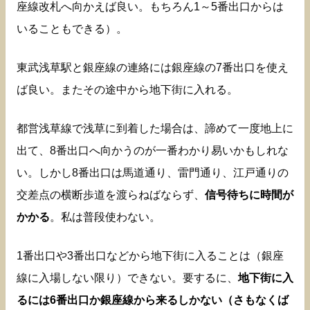
座線改札へ向かえば良い。もちろん1～5番出口からは
いることもできる）。
東武浅草駅と銀座線の連絡には銀座線の7番出口を使え
ば良い。またその途中から地下街に入れる。
都営浅草線で浅草に到着した場合は、諦めて一度地上に
出て、8番出口へ向かうのが一番わかり易いかもしれな
い。しかし8番出口は馬道通り、雷門通り、江戸通りの
交差点の横断歩道を渡らねばならず、
信号待ちに時間が
かかる
。私は普段使わない。
1番出口や3番出口などから地下街に入ることは（銀座
線に入場しない限り）できない。要するに、
地下街に入
るには6番出口か銀座線から来るしかない（さもなくば