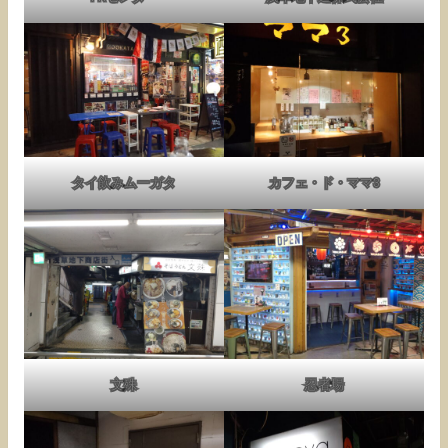
タイ飲みムーガタ
カフェ・ド・ママ3
文殊
忍者場