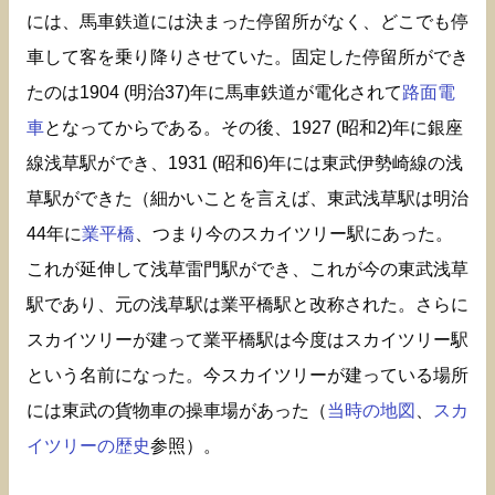
には、馬車鉄道には決まった停留所がなく、どこでも停
車して客を乗り降りさせていた。固定した停留所ができ
たのは1904 (明治37)年に馬車鉄道が電化されて
路面電
車
となってからである。その後、1927 (昭和2)年に銀座
線浅草駅ができ、1931 (昭和6)年には東武伊勢崎線の浅
草駅ができた（細かいことを言えば、東武浅草駅は明治
44年に
業平橋
、つまり今のスカイツリー駅にあった。
これが延伸して浅草雷門駅ができ、これが今の東武浅草
駅であり、元の浅草駅は業平橋駅と改称された。さらに
スカイツリーが建って業平橋駅は今度はスカイツリー駅
という名前になった。今スカイツリーが建っている場所
には東武の貨物車の操車場があった（
当時の地図
、
スカ
イツリーの歴史
参照）。