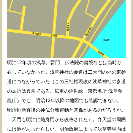
明治12年頃の浅草。雷門、伝法院の書院などは当時存
在していなかった。浅草神社の参道は二天門の外の東参
道につながっていた（この三社権現改め浅草神社の参道
の屈折は異常である。広重の浮世絵「東都名所 浅草金
龍山」でも、明治12年以降の地図でも確認できない。
明治維新直後の神仏分離運動と関係があるのだろうか。
二天門も明治に随身門から改称された）。弁天堂の周囲
には池があったらしい。明治政府によって浅草寺境内は