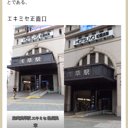
とである。
エキミセ正面口
東武浅草駅 エキミセ 松屋浅
草