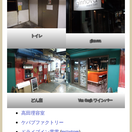
トイレ
ginnova
どん底
Van Gogh ワインバー
高田理容室
ケバブファクトリー
ドライブイン電電
(
instagram
)