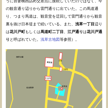
うに吾妻橋西詰め交差点に接続していたのではなく、今
の観音通り辺りから雷門通りに出ていた。この馬道通
り、つまり馬道は、観音堂を迂回して雷門通りから観音
裏を抜け日本堤まで続いている。また、
浅草一丁目
辺り
は
花川戸町
もしくは
馬道町二丁目
、
江戸通り
は
花川戸通
り
と呼ばれていた。
浅草古地図
等参照）。