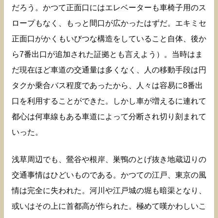
だろう。かつて正面口にはエレベーターも車椅子用のス
ロープもなく、もっと間口が広かったはずだ。エキミセ
正面口がかくもいびつな構造をしていること自体、後か
ら7番出口が追加された証拠とも言えよう）。当時はま
だ現在ほど車道の交通量は多くなく、人の移動手段は円
タクか乗合バス程度であったから、人々は容易に8番出
口を利用することができた。しかし車が増えるに連れて
都心は何車線もある車道によって分断され切り刻まれて
いった。
浅草周辺でも、鶯谷や根岸、巣鴨のとげ抜き地蔵辺りの
交通事情はひどいものである。かつての江戸、東京の風
情は完全に失われた。河川や江戸城の堀も暗渠となり、
或いはその上に首都高が作られた。極めて嘆かわしいこ