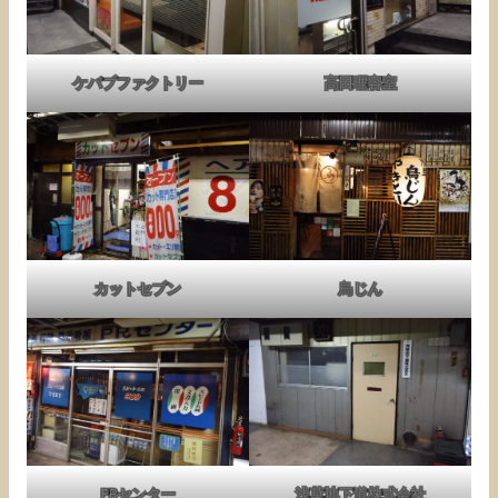
ケバブファクトリー
高田理容室
カットセブン
鳥じん
PRセンター
浅草地下道株式会社