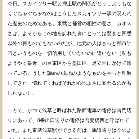
今日、スカイツリー駅と押上駅の関係がどうしようもな
くぐちゃぐちゃなのはこうしたスカイツリー駅の呪われ
た歴史のためである。東武と都営の相性の悪さ、カオス
さは、よそからこの地を訪れた者にとっては驚きと困惑
以外の何ものでもないのだが、地元の人はきっと都市計
画というものを一切信用していないのに違いない（私も
ようやく最近この台東区から墨田区、足立区にかけて漂
っているこうした諦めの境地のようなものをやっと理解
してきた。慣れてくればそれが心地よさに変わるのかも
しれない）。
一方で、かつて浅草と呼ばれた路面電車の電停は雷門辺
りにあって、8番出口辺りの電停は吾妻橋西と呼ばれて
いた。また東武浅草駅ができる前は、馬道通りは今のよ