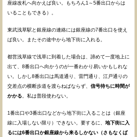
座線改札へ向かえば良い。もちろん1～5番出口からは
いることもできる）。
東武浅草駅と銀座線の連絡には銀座線の7番出口を使え
ば良い。またその途中から地下街に入れる。
都営浅草線で浅草に到着した場合は、諦めて一度地上に
出て、8番出口へ向かうのが一番わかり易いかもしれな
い。しかし8番出口は馬道通り、雷門通り、江戸通りの
交差点の横断歩道を渡らねばならず、
信号待ちに時間が
かかる
。私は普段使わない。
1番出口や3番出口などから地下街に入ることは（銀座
線に入場しない限り）できない。要するに、
地下街に入
るには6番出口か銀座線から来るしかない（さもなくば