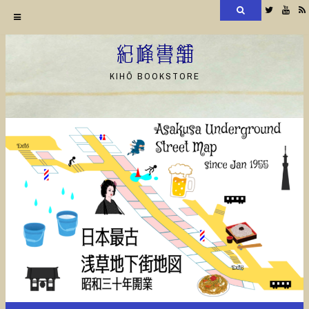
検
Twitter
YouT
索
コ
ン
紀峰書舗
テ
KIHŌ BOOKSTORE
ン
ツ
へ
ス
キ
ッ
プ