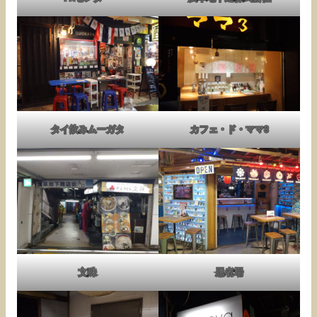
タイ飲みムーガタ
カフェ・ド・ママ3
文殊
忍者場