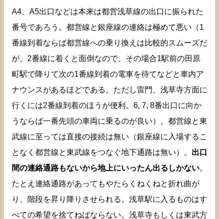
A4、A5出口などは本来は都営浅草線の出口に振られた
番号であろう。都営線と銀座線の連絡は極めて悪い（1
番線到着ならば都営線への乗り換えは比較的スムーズだ
が、2番線に着くと面倒なので、その場合1駅前の田原
町駅で降りて次の1番線到着の電車を待てなどと車内ア
ナウンスがあるほどである。ただし雷門、浅草寺方面に
行くには2番線到着のほうが便利。6, 7, 8番出口に向か
うならば一番先頭の車両に乗るのが良い）。都営線と東
武線に至っては直接の接続は無い（銀座線に入場するこ
となく都営線と東武線をつなぐ地下通路は無い）。
出口
間の連絡通路もないから地上にいったん出るしかない
。
たとえ連絡通路があってもやたらくねくねと折れ曲が
り、階段を昇り降りさせられる。浅草駅に入るものはす
べての希望を捨てねばならない。浅草寺もしくは東武方