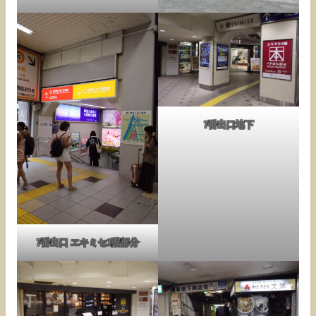
7番出口地下
7番出口 エキミセ1階部分