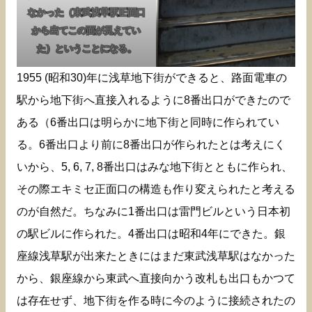
なかった（東武浅草駅正面口
から出てこの面が見えてい
た）ということになる。
1955 (昭和30)年に浅草地下街ができると、路面電車の
駅から地下街へ直接入れるように8番出口ができたので
ある（6番出口は明らかに地下街と同時に作られてい
る。6番出口より前に8番出口が作られたとは考えにく
いから、5, 6, 7, 8番出口はみな地下街とともに作られ、
その際エキミセ正面口の構造も作り変えられたと考える
のが自然だ。ちなみに1番出口は雷門ビルという日本初
の駅ビルに作られた。4番出口は昭和4年にできた。銀
座線浅草駅が出来たときにはまだ東武浅草駅はなかった
から、銀座線から東武へ直接向かう改札も出口もかつて
は存在せず、地下街を作る時に今のように接続されたの