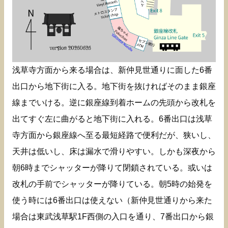
浅草寺方面から来る場合は、新仲見世通りに面した6番
出口から地下街に入る。地下街を抜ければそのまま銀座
線までいける。逆に銀座線到着ホームの先頭から改札を
出てすぐ左に曲がると地下街に入れる。6番出口は浅草
寺方面から銀座線へ至る最短経路で便利だが、狭いし、
天井は低いし、床は漏水で滑りやすい。しかも深夜から
朝6時までシャッターが降りて閉鎖されている。或いは
改札の手前でシャッターが降りている。朝5時の始発を
使う時には6番出口は使えない（新仲見世通りから来た
場合は東武浅草駅1F西側の入口を通り、7番出口から銀