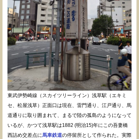
東武伊勢崎線（スカイツリーライン）浅草駅（エキミ
セ、松屋浅草）正面口は現在、雷門通り、江戸通り、馬
道通りに取り囲まれて、まるで陸の孤島のようになって
いるが、かつて浅草駅は1882 (明治15)年にこの吾妻橋
西詰め交差点に
馬車鉄道
の停留所として作られた。実際