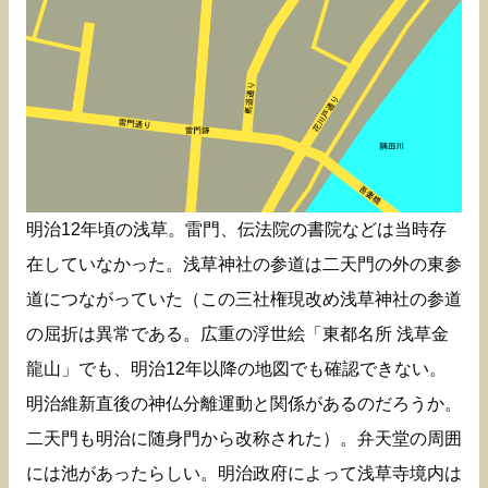
明治12年頃の浅草。雷門、伝法院の書院などは当時存
在していなかった。浅草神社の参道は二天門の外の東参
道につながっていた（この三社権現改め浅草神社の参道
の屈折は異常である。広重の浮世絵「東都名所 浅草金
龍山」でも、明治12年以降の地図でも確認できない。
明治維新直後の神仏分離運動と関係があるのだろうか。
二天門も明治に随身門から改称された）。弁天堂の周囲
には池があったらしい。明治政府によって浅草寺境内は