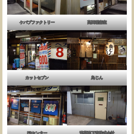
ケバブファクトリー
高田理容室
カットセブン
鳥じん
PRセンター
浅草地下道株式会社