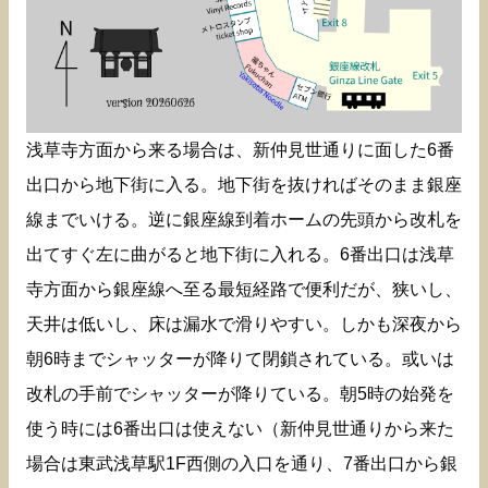
浅草寺方面から来る場合は、新仲見世通りに面した6番
出口から地下街に入る。地下街を抜ければそのまま銀座
線までいける。逆に銀座線到着ホームの先頭から改札を
出てすぐ左に曲がると地下街に入れる。6番出口は浅草
寺方面から銀座線へ至る最短経路で便利だが、狭いし、
天井は低いし、床は漏水で滑りやすい。しかも深夜から
朝6時までシャッターが降りて閉鎖されている。或いは
改札の手前でシャッターが降りている。朝5時の始発を
使う時には6番出口は使えない（新仲見世通りから来た
場合は東武浅草駅1F西側の入口を通り、7番出口から銀