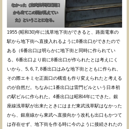
なかった（東武浅草駅正面口
から出てこの面が見えてい
た）ということになる。
1955 (昭和30)年に浅草地下街ができると、路面電車の
駅から地下街へ直接入れるように8番出口ができたので
ある（6番出口は明らかに地下街と同時に作られてい
る。6番出口より前に8番出口が作られたとは考えにく
いから、5, 6, 7, 8番出口はみな地下街とともに作られ、
その際エキミセ正面口の構造も作り変えられたと考える
のが自然だ。ちなみに1番出口は雷門ビルという日本初
の駅ビルに作られた。4番出口は昭和4年にできた。銀
座線浅草駅が出来たときにはまだ東武浅草駅はなかった
から、銀座線から東武へ直接向かう改札も出口もかつて
は存在せず、地下街を作る時に今のように接続されたの