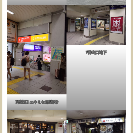
7番出口地下
7番出口 エキミセ1階部分