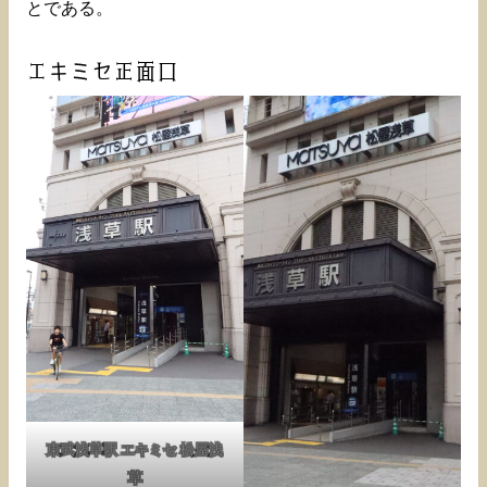
とである。
エキミセ正面口
東武浅草駅 エキミセ 松屋浅
草