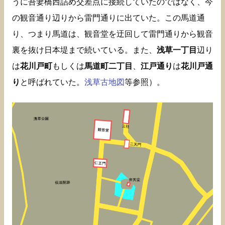
うに吾妻橋西詰め交差点に接続していたのではなく、今
の観音通り辺りから雷門通りに出ていた。この馬道通
り、つまり馬道は、観音堂を迂回して雷門通りから観音
裏を抜け日本堤まで続いている。また、
浅草一丁目
辺り
は
花川戸町
もしくは
馬道町二丁目
、
江戸通り
は
花川戸通
り
と呼ばれていた。
浅草古地図
等参照）。