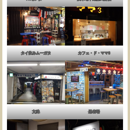
タイ飲みムーガタ
カフェ・ド・ママ3
文殊
忍者場