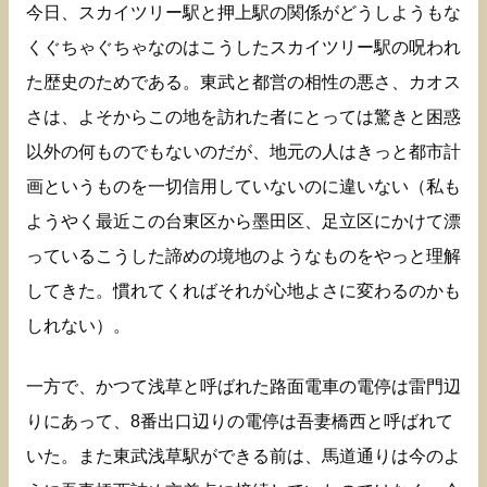
今日、スカイツリー駅と押上駅の関係がどうしようもな
くぐちゃぐちゃなのはこうしたスカイツリー駅の呪われ
た歴史のためである。東武と都営の相性の悪さ、カオス
さは、よそからこの地を訪れた者にとっては驚きと困惑
以外の何ものでもないのだが、地元の人はきっと都市計
画というものを一切信用していないのに違いない（私も
ようやく最近この台東区から墨田区、足立区にかけて漂
っているこうした諦めの境地のようなものをやっと理解
してきた。慣れてくればそれが心地よさに変わるのかも
しれない）。
一方で、かつて浅草と呼ばれた路面電車の電停は雷門辺
りにあって、8番出口辺りの電停は吾妻橋西と呼ばれて
いた。また東武浅草駅ができる前は、馬道通りは今のよ