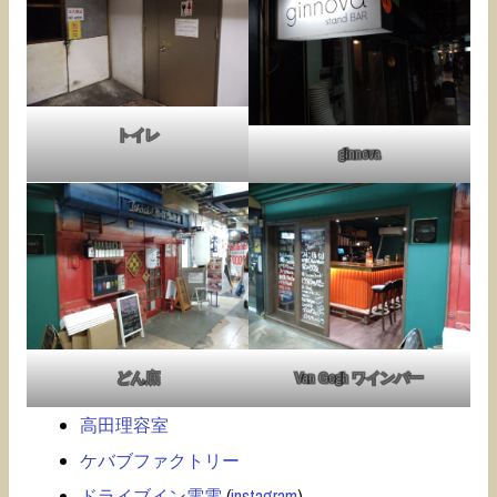
トイレ
ginnova
どん底
Van Gogh ワインバー
高田理容室
ケバブファクトリー
ドライブイン電電
(
instagram
)