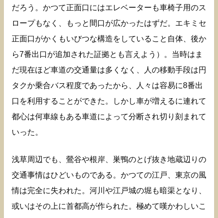
だろう。かつて正面口にはエレベーターも車椅子用のス
ロープもなく、もっと間口が広かったはずだ。エキミセ
正面口がかくもいびつな構造をしていること自体、後か
ら7番出口が追加された証拠とも言えよう）。当時はま
だ現在ほど車道の交通量は多くなく、人の移動手段は円
タクか乗合バス程度であったから、人々は容易に8番出
口を利用することができた。しかし車が増えるに連れて
都心は何車線もある車道によって分断され切り刻まれて
いった。
浅草周辺でも、鶯谷や根岸、巣鴨のとげ抜き地蔵辺りの
交通事情はひどいものである。かつての江戸、東京の風
情は完全に失われた。河川や江戸城の堀も暗渠となり、
或いはその上に首都高が作られた。極めて嘆かわしいこ