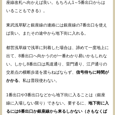
座線改札へ向かえば良い。もちろん1～5番出口からは
いることもできる）。
東武浅草駅と銀座線の連絡には銀座線の7番出口を使え
ば良い。またその途中から地下街に入れる。
都営浅草線で浅草に到着した場合は、諦めて一度地上に
出て、8番出口へ向かうのが一番わかり易いかもしれな
い。しかし8番出口は馬道通り、雷門通り、江戸通りの
交差点の横断歩道を渡らねばならず、
信号待ちに時間が
かかる
。私は普段使わない。
1番出口や3番出口などから地下街に入ることは（銀座
線に入場しない限り）できない。要するに、
地下街に入
るには6番出口か銀座線から来るしかない（さもなくば