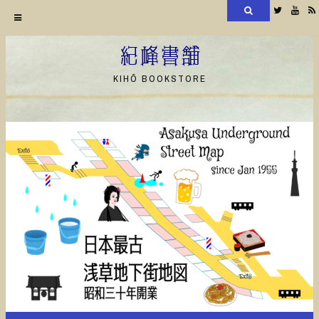
検
Twitter
YouT
索
コ
ン
紀峰書舗
テ
KIHŌ BOOKSTORE
ン
ツ
へ
ス
キ
ッ
プ