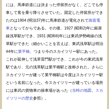
には、馬車鉄道には決まった停留所がなく、どこでも停
車して客を乗り降りさせていた。固定した停留所ができ
たのは1904 (明治37)年に馬車鉄道が電化されて
路面電
車
となってからである。その後、1927 (昭和2)年に銀座
線浅草駅ができ、1931 (昭和6)年には東武伊勢崎線の浅
草駅ができた（細かいことを言えば、東武浅草駅は明治
44年に
業平橋
、つまり今のスカイツリー駅にあった。
これが延伸して浅草雷門駅ができ、これが今の東武浅草
駅であり、元の浅草駅は業平橋駅と改称された。さらに
スカイツリーが建って業平橋駅は今度はスカイツリー駅
という名前になった。今スカイツリーが建っている場所
には東武の貨物車の操車場があった（
当時の地図
、
スカ
イツリーの歴史
参照）。