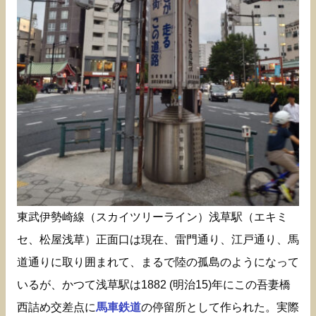
東武伊勢崎線（スカイツリーライン）浅草駅（エキミ
セ、松屋浅草）正面口は現在、雷門通り、江戸通り、馬
道通りに取り囲まれて、まるで陸の孤島のようになって
いるが、かつて浅草駅は1882 (明治15)年にこの吾妻橋
西詰め交差点に
馬車鉄道
の停留所として作られた。実際