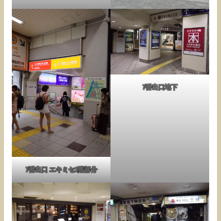
7番出口地下
7番出口 エキミセ1階部分