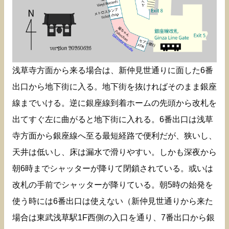
浅草寺方面から来る場合は、新仲見世通りに面した6番
出口から地下街に入る。地下街を抜ければそのまま銀座
線までいける。逆に銀座線到着ホームの先頭から改札を
出てすぐ左に曲がると地下街に入れる。6番出口は浅草
寺方面から銀座線へ至る最短経路で便利だが、狭いし、
天井は低いし、床は漏水で滑りやすい。しかも深夜から
朝6時までシャッターが降りて閉鎖されている。或いは
改札の手前でシャッターが降りている。朝5時の始発を
使う時には6番出口は使えない（新仲見世通りから来た
場合は東武浅草駅1F西側の入口を通り、7番出口から銀