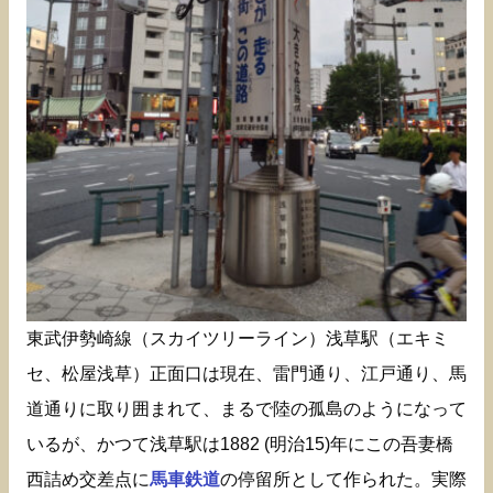
東武伊勢崎線（スカイツリーライン）浅草駅（エキミ
セ、松屋浅草）正面口は現在、雷門通り、江戸通り、馬
道通りに取り囲まれて、まるで陸の孤島のようになって
いるが、かつて浅草駅は1882 (明治15)年にこの吾妻橋
西詰め交差点に
馬車鉄道
の停留所として作られた。実際