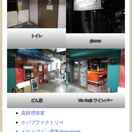
トイレ
ginnova
どん底
Van Gogh ワインバー
高田理容室
ケバブファクトリー
ドライブイン電電
(
instagram
)