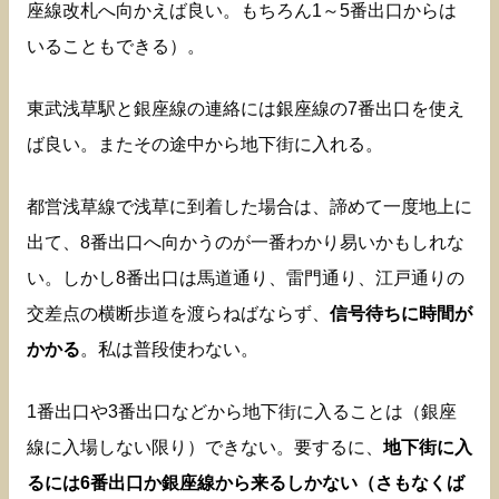
座線改札へ向かえば良い。もちろん1～5番出口からは
いることもできる）。
東武浅草駅と銀座線の連絡には銀座線の7番出口を使え
ば良い。またその途中から地下街に入れる。
都営浅草線で浅草に到着した場合は、諦めて一度地上に
出て、8番出口へ向かうのが一番わかり易いかもしれな
い。しかし8番出口は馬道通り、雷門通り、江戸通りの
交差点の横断歩道を渡らねばならず、
信号待ちに時間が
かかる
。私は普段使わない。
1番出口や3番出口などから地下街に入ることは（銀座
線に入場しない限り）できない。要するに、
地下街に入
るには6番出口か銀座線から来るしかない（さもなくば