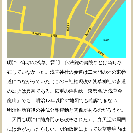
明治12年頃の浅草。雷門、伝法院の書院などは当時存
在していなかった。浅草神社の参道は二天門の外の東参
道につながっていた（この三社権現改め浅草神社の参道
の屈折は異常である。広重の浮世絵「東都名所 浅草金
龍山」でも、明治12年以降の地図でも確認できない。
明治維新直後の神仏分離運動と関係があるのだろうか。
二天門も明治に随身門から改称された）。弁天堂の周囲
には池があったらしい。明治政府によって浅草寺境内は