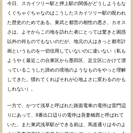
今日、スカイツリー駅と押上駅の関係がどうしようもな
くぐちゃぐちゃなのはこうしたスカイツリー駅の呪われ
た歴史のためである。東武と都営の相性の悪さ、カオス
さは、よそからこの地を訪れた者にとっては驚きと困惑
以外の何ものでもないのだが、地元の人はきっと都市計
画というものを一切信用していないのに違いない（私も
ようやく最近この台東区から墨田区、足立区にかけて漂
っているこうした諦めの境地のようなものをやっと理解
してきた。慣れてくればそれが心地よさに変わるのかも
しれない）。
一方で、かつて浅草と呼ばれた路面電車の電停は雷門辺
りにあって、8番出口辺りの電停は吾妻橋西と呼ばれて
いた。また東武浅草駅ができる前は、馬道通りは今のよ