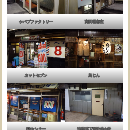
ケバブファクトリー
高田理容室
カットセブン
鳥じん
PRセンター
浅草地下道株式会社