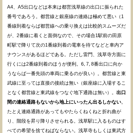
A4、A5出口などは本来は都営浅草線の出口に振られた
番号であろう。都営線と銀座線の連絡は極めて悪い（1
番線到着ならば都営線への乗り換えは比較的スムーズだ
が、2番線に着くと面倒なので、その場合1駅前の田原
町駅で降りて次の1番線到着の電車を待てなどと車内ア
ナウンスがあるほどである。ただし雷門、浅草寺方面に
行くには2番線到着のほうが便利。6, 7, 8番出口に向か
うならば一番先頭の車両に乗るのが良い）。都営線と東
武線に至っては直接の接続は無い（銀座線に入場するこ
となく都営線と東武線をつなぐ地下通路は無い）。
出口
間の連絡通路もないから地上にいったん出るしかない
。
たとえ連絡通路があってもやたらくねくねと折れ曲が
り、階段を昇り降りさせられる。浅草駅に入るものはす
べての希望を捨てねばならない。浅草寺もしくは東武方