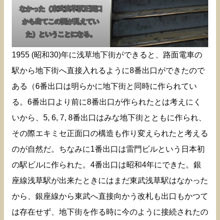
なかった（東武浅草駅正面口
から出てこの面が見えてい
た）ということになる。
1955 (昭和30)年に浅草地下街ができると、路面電車の
駅から地下街へ直接入れるように8番出口ができたので
ある（6番出口は明らかに地下街と同時に作られてい
る。6番出口より前に8番出口が作られたとは考えにく
いから、5, 6, 7, 8番出口はみな地下街とともに作られ、
その際エキミセ正面口の構造も作り変えられたと考える
のが自然だ。ちなみに1番出口は雷門ビルという日本初
の駅ビルに作られた。4番出口は昭和4年にできた。銀
座線浅草駅が出来たときにはまだ東武浅草駅はなかった
から、銀座線から東武へ直接向かう改札も出口もかつて
は存在せず、地下街を作る時に今のように接続されたの