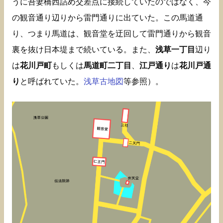
うに吾妻橋西詰め交差点に接続していたのではなく、今
の観音通り辺りから雷門通りに出ていた。この馬道通
り、つまり馬道は、観音堂を迂回して雷門通りから観音
裏を抜け日本堤まで続いている。また、
浅草一丁目
辺り
は
花川戸町
もしくは
馬道町二丁目
、
江戸通り
は
花川戸通
り
と呼ばれていた。
浅草古地図
等参照）。