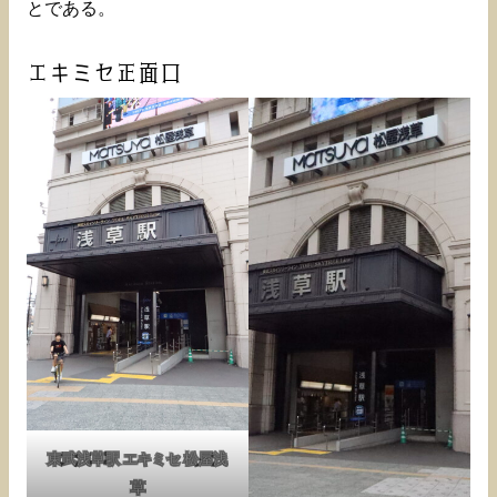
とである。
エキミセ正面口
東武浅草駅 エキミセ 松屋浅
草