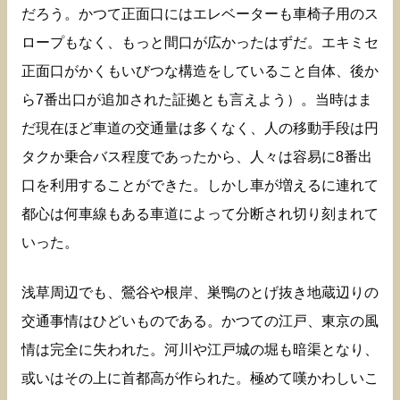
だろう。かつて正面口にはエレベーターも車椅子用のス
ロープもなく、もっと間口が広かったはずだ。エキミセ
正面口がかくもいびつな構造をしていること自体、後か
ら7番出口が追加された証拠とも言えよう）。当時はま
だ現在ほど車道の交通量は多くなく、人の移動手段は円
タクか乗合バス程度であったから、人々は容易に8番出
口を利用することができた。しかし車が増えるに連れて
都心は何車線もある車道によって分断され切り刻まれて
いった。
浅草周辺でも、鶯谷や根岸、巣鴨のとげ抜き地蔵辺りの
交通事情はひどいものである。かつての江戸、東京の風
情は完全に失われた。河川や江戸城の堀も暗渠となり、
或いはその上に首都高が作られた。極めて嘆かわしいこ