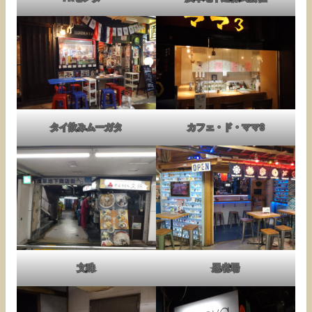
タイ飲みムーガタ
カフェ・ド・ママ3
文殊
忍者場