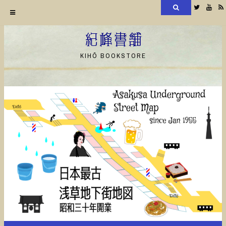
検
Twitter
YouT
索
コ
ン
紀峰書舗
テ
KIHŌ BOOKSTORE
ン
ツ
へ
ス
キ
ッ
プ