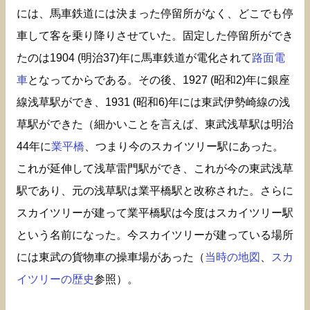
には、馬車鉄道には決まった停留所がなく、どこでも停
車して客を乗り降りさせていた。固定した停留所ができ
たのは1904 (明治37)年に馬車鉄道が電化されて
路面電
車
となってからである。その後、1927 (昭和2)年に銀座
線浅草駅ができ、1931 (昭和6)年には東武伊勢崎線の浅
草駅ができた（細かいことを言えば、東武浅草駅は明治
44年に
業平橋
、つまり今のスカイツリー駅にあった。
これが延伸して浅草雷門駅ができ、これが今の東武浅草
駅であり、元の浅草駅は業平橋駅と改称された。さらに
スカイツリーが建って業平橋駅は今度はスカイツリー駅
という名前になった。今スカイツリーが建っている場所
には東武の貨物車の操車場があった（
当時の地図
、
スカ
イツリーの歴史
参照）。