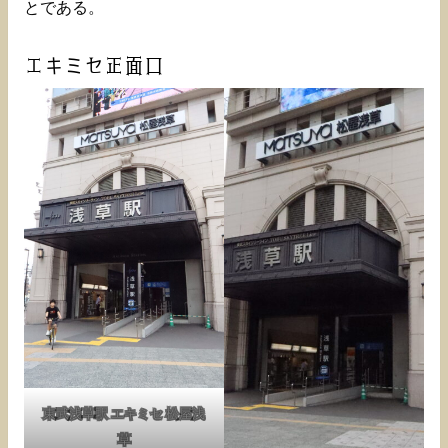
とである。
エキミセ正面口
東武浅草駅 エキミセ 松屋浅
草