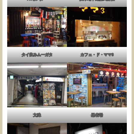
タイ飲みムーガタ
カフェ・ド・ママ3
文殊
忍者場