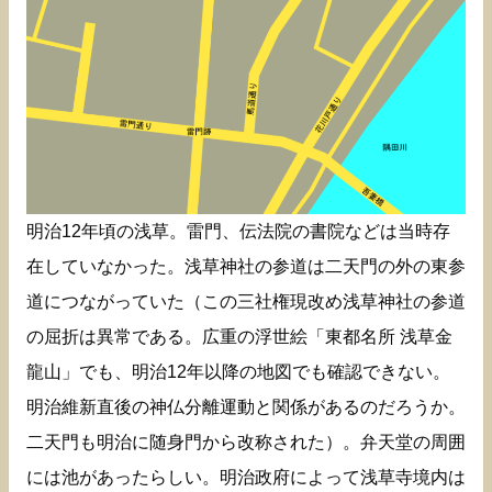
明治12年頃の浅草。雷門、伝法院の書院などは当時存
在していなかった。浅草神社の参道は二天門の外の東参
道につながっていた（この三社権現改め浅草神社の参道
の屈折は異常である。広重の浮世絵「東都名所 浅草金
龍山」でも、明治12年以降の地図でも確認できない。
明治維新直後の神仏分離運動と関係があるのだろうか。
二天門も明治に随身門から改称された）。弁天堂の周囲
には池があったらしい。明治政府によって浅草寺境内は