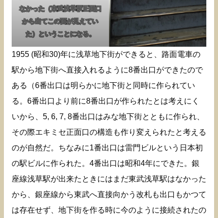
なかった（東武浅草駅正面口
から出てこの面が見えてい
た）ということになる。
1955 (昭和30)年に浅草地下街ができると、路面電車の
駅から地下街へ直接入れるように8番出口ができたので
ある（6番出口は明らかに地下街と同時に作られてい
る。6番出口より前に8番出口が作られたとは考えにく
いから、5, 6, 7, 8番出口はみな地下街とともに作られ、
その際エキミセ正面口の構造も作り変えられたと考える
のが自然だ。ちなみに1番出口は雷門ビルという日本初
の駅ビルに作られた。4番出口は昭和4年にできた。銀
座線浅草駅が出来たときにはまだ東武浅草駅はなかった
から、銀座線から東武へ直接向かう改札も出口もかつて
は存在せず、地下街を作る時に今のように接続されたの