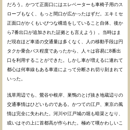
だろう。かつて正面口にはエレベーターも車椅子用のス
ロープもなく、もっと間口が広かったはずだ。エキミセ
正面口がかくもいびつな構造をしていること自体、後か
ら7番出口が追加された証拠とも言えよう）。当時はま
だ現在ほど車道の交通量は多くなく、人の移動手段は円
タクか乗合バス程度であったから、人々は容易に8番出
口を利用することができた。しかし車が増えるに連れて
都心は何車線もある車道によって分断され切り刻まれて
いった。
浅草周辺でも、鶯谷や根岸、巣鴨のとげ抜き地蔵辺りの
交通事情はひどいものである。かつての江戸、東京の風
情は完全に失われた。河川や江戸城の堀も暗渠となり、
或いはその上に首都高が作られた。極めて嘆かわしいこ