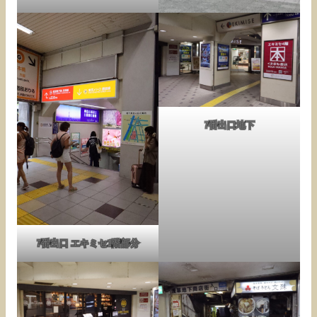
7番出口地下
7番出口 エキミセ1階部分