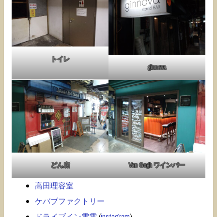
トイレ
ginnova
どん底
Van Gogh ワインバー
高田理容室
ケバブファクトリー
ドライブイン電電
(
instagram
)