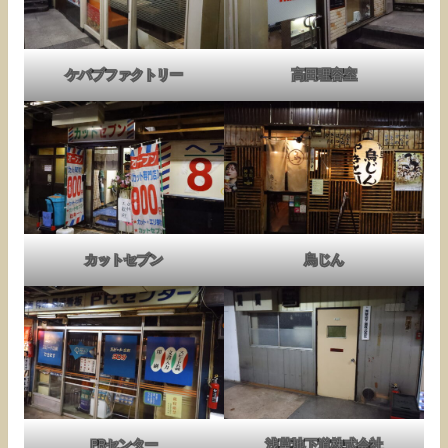
ケバブファクトリー
高田理容室
カットセブン
鳥じん
PRセンター
浅草地下道株式会社