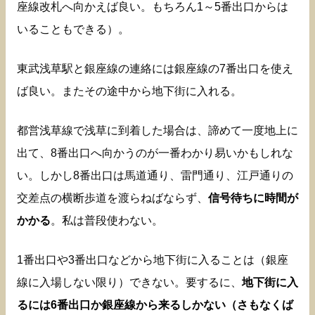
座線改札へ向かえば良い。もちろん1～5番出口からは
いることもできる）。
東武浅草駅と銀座線の連絡には銀座線の7番出口を使え
ば良い。またその途中から地下街に入れる。
都営浅草線で浅草に到着した場合は、諦めて一度地上に
出て、8番出口へ向かうのが一番わかり易いかもしれな
い。しかし8番出口は馬道通り、雷門通り、江戸通りの
交差点の横断歩道を渡らねばならず、
信号待ちに時間が
かかる
。私は普段使わない。
1番出口や3番出口などから地下街に入ることは（銀座
線に入場しない限り）できない。要するに、
地下街に入
るには6番出口か銀座線から来るしかない（さもなくば