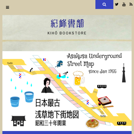
検
Twitter
YouT
索
コ
ン
紀峰書舗
テ
KIHŌ BOOKSTORE
ン
ツ
へ
ス
キ
ッ
プ