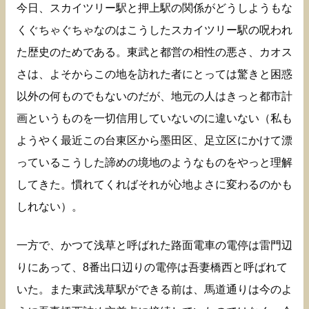
今日、スカイツリー駅と押上駅の関係がどうしようもな
くぐちゃぐちゃなのはこうしたスカイツリー駅の呪われ
た歴史のためである。東武と都営の相性の悪さ、カオス
さは、よそからこの地を訪れた者にとっては驚きと困惑
以外の何ものでもないのだが、地元の人はきっと都市計
画というものを一切信用していないのに違いない（私も
ようやく最近この台東区から墨田区、足立区にかけて漂
っているこうした諦めの境地のようなものをやっと理解
してきた。慣れてくればそれが心地よさに変わるのかも
しれない）。
一方で、かつて浅草と呼ばれた路面電車の電停は雷門辺
りにあって、8番出口辺りの電停は吾妻橋西と呼ばれて
いた。また東武浅草駅ができる前は、馬道通りは今のよ