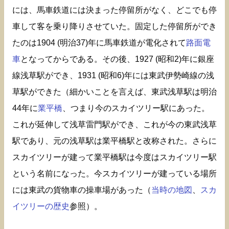
には、馬車鉄道には決まった停留所がなく、どこでも停
車して客を乗り降りさせていた。固定した停留所ができ
たのは1904 (明治37)年に馬車鉄道が電化されて
路面電
車
となってからである。その後、1927 (昭和2)年に銀座
線浅草駅ができ、1931 (昭和6)年には東武伊勢崎線の浅
草駅ができた（細かいことを言えば、東武浅草駅は明治
44年に
業平橋
、つまり今のスカイツリー駅にあった。
これが延伸して浅草雷門駅ができ、これが今の東武浅草
駅であり、元の浅草駅は業平橋駅と改称された。さらに
スカイツリーが建って業平橋駅は今度はスカイツリー駅
という名前になった。今スカイツリーが建っている場所
には東武の貨物車の操車場があった（
当時の地図
、
スカ
イツリーの歴史
参照）。