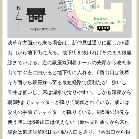
浅草寺方面から来る場合は、新仲見世通りに面した6番
出口から地下街に入る。地下街を抜ければそのまま銀座
線までいける。逆に銀座線到着ホームの先頭から改札を
出てすぐ左に曲がると地下街に入れる。6番出口は浅草
寺方面から銀座線へ至る最短経路で便利だが、狭いし、
天井は低いし、床は漏水で滑りやすい。しかも深夜から
朝6時までシャッターが降りて閉鎖されている。或いは
改札の手前でシャッターが降りている。朝5時の始発を
使う時には6番出口は使えない（新仲見世通りから来た
場合は東武浅草駅1F西側の入口を通り、7番出口から銀