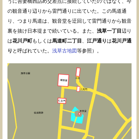
うに吾妻橋西詰め交差点に接続していたのではなく、今
の観音通り辺りから雷門通りに出ていた。この馬道通
り、つまり馬道は、観音堂を迂回して雷門通りから観音
裏を抜け日本堤まで続いている。また、
浅草一丁目
辺り
は
花川戸町
もしくは
馬道町二丁目
、
江戸通り
は
花川戸通
り
と呼ばれていた。
浅草古地図
等参照）。