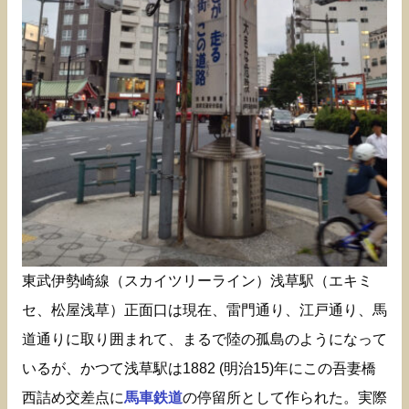
東武伊勢崎線（スカイツリーライン）浅草駅（エキミ
セ、松屋浅草）正面口は現在、雷門通り、江戸通り、馬
道通りに取り囲まれて、まるで陸の孤島のようになって
いるが、かつて浅草駅は1882 (明治15)年にこの吾妻橋
西詰め交差点に
馬車鉄道
の停留所として作られた。実際