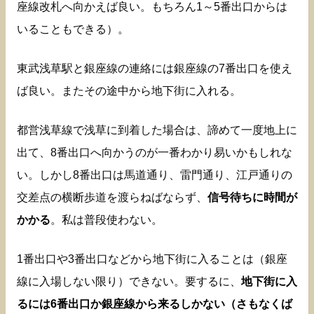
座線改札へ向かえば良い。もちろん1～5番出口からは
いることもできる）。
東武浅草駅と銀座線の連絡には銀座線の7番出口を使え
ば良い。またその途中から地下街に入れる。
都営浅草線で浅草に到着した場合は、諦めて一度地上に
出て、8番出口へ向かうのが一番わかり易いかもしれな
い。しかし8番出口は馬道通り、雷門通り、江戸通りの
交差点の横断歩道を渡らねばならず、
信号待ちに時間が
かかる
。私は普段使わない。
1番出口や3番出口などから地下街に入ることは（銀座
線に入場しない限り）できない。要するに、
地下街に入
るには6番出口か銀座線から来るしかない（さもなくば