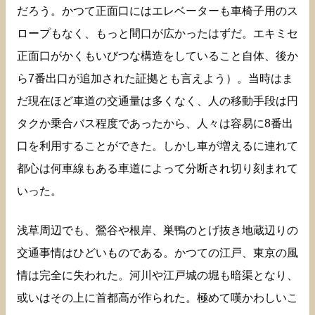
だろう。かつて正面口にはエレベーターも車椅子用のス
ロープもなく、もっと間口が広かったはずだ。エキミセ
正面口がかくもいびつな構造をしていること自体、後か
ら7番出口が追加された証拠とも言えよう）。当時はま
だ現在ほど車道の交通量は多くなく、人の移動手段は円
タクか乗合バス程度であったから、人々は容易に8番出
口を利用することができた。しかし車が増えるに連れて
都心は何車線もある車道によって分断され切り刻まれて
いった。
浅草周辺でも、鶯谷や根岸、巣鴨のとげ抜き地蔵辺りの
交通事情はひどいものである。かつての江戸、東京の風
情は完全に失われた。河川や江戸城の堀も暗渠となり、
或いはその上に首都高が作られた。極めて嘆かわしいこ