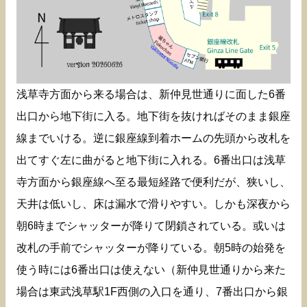
浅草寺方面から来る場合は、新仲見世通りに面した6番
出口から地下街に入る。地下街を抜ければそのまま銀座
線までいける。逆に銀座線到着ホームの先頭から改札を
出てすぐ左に曲がると地下街に入れる。6番出口は浅草
寺方面から銀座線へ至る最短経路で便利だが、狭いし、
天井は低いし、床は漏水で滑りやすい。しかも深夜から
朝6時までシャッターが降りて閉鎖されている。或いは
改札の手前でシャッターが降りている。朝5時の始発を
使う時には6番出口は使えない（新仲見世通りから来た
場合は東武浅草駅1F西側の入口を通り、7番出口から銀