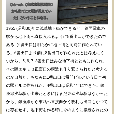
なかった（東武浅草駅正面口
から出てこの面が見えてい
た）ということになる。
1955 (昭和30)年に浅草地下街ができると、路面電車の
駅から地下街へ直接入れるように8番出口ができたので
ある（6番出口は明らかに地下街と同時に作られてい
る。6番出口より前に8番出口が作られたとは考えにく
いから、5, 6, 7, 8番出口はみな地下街とともに作られ、
その際エキミセ正面口の構造も作り変えられたと考える
のが自然だ。ちなみに1番出口は雷門ビルという日本初
の駅ビルに作られた。4番出口は昭和4年にできた。銀
座線浅草駅が出来たときにはまだ東武浅草駅はなかった
から、銀座線から東武へ直接向かう改札も出口もかつて
は存在せず、地下街を作る時に今のように接続されたの