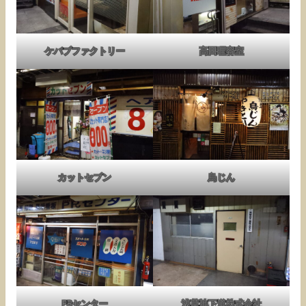
ケバブファクトリー
高田理容室
カットセブン
鳥じん
PRセンター
浅草地下道株式会社