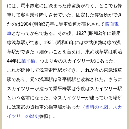
には、馬車鉄道には決まった停留所がなく、どこでも停
車して客を乗り降りさせていた。固定した停留所ができ
たのは1904 (明治37)年に馬車鉄道が電化されて
路面電
車
となってからである。その後、1927 (昭和2)年に銀座
線浅草駅ができ、1931 (昭和6)年には東武伊勢崎線の浅
草駅ができた（細かいことを言えば、東武浅草駅は明治
44年に
業平橋
、つまり今のスカイツリー駅にあった。
これが延伸して浅草雷門駅ができ、これが今の東武浅草
駅であり、元の浅草駅は業平橋駅と改称された。さらに
スカイツリーが建って業平橋駅は今度はスカイツリー駅
という名前になった。今スカイツリーが建っている場所
には東武の貨物車の操車場があった（
当時の地図
、
スカ
イツリーの歴史
参照）。