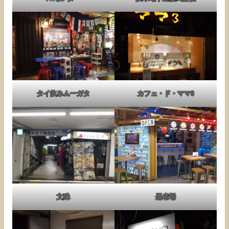
タイ飲みムーガタ
カフェ・ド・ママ3
文殊
忍者場