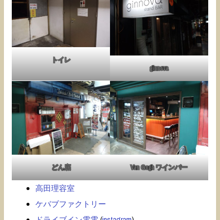
トイレ
ginnova
どん底
Van Gogh ワインバー
高田理容室
ケバブファクトリー
ドライブイン電電
(
instagram
)