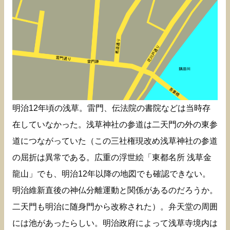
明治12年頃の浅草。雷門、伝法院の書院などは当時存
在していなかった。浅草神社の参道は二天門の外の東参
道につながっていた（この三社権現改め浅草神社の参道
の屈折は異常である。広重の浮世絵「東都名所 浅草金
龍山」でも、明治12年以降の地図でも確認できない。
明治維新直後の神仏分離運動と関係があるのだろうか。
二天門も明治に随身門から改称された）。弁天堂の周囲
には池があったらしい。明治政府によって浅草寺境内は