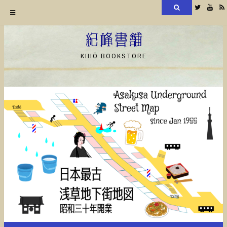
検
Twitter
YouT
索
コ
ン
紀峰書舗
テ
KIHŌ BOOKSTORE
ン
ツ
へ
ス
キ
ッ
プ