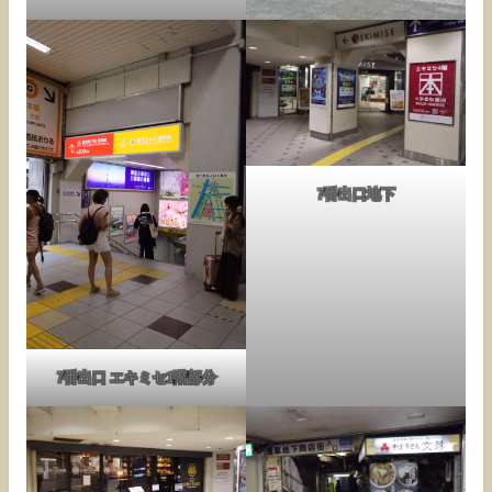
7番出口地下
7番出口 エキミセ1階部分