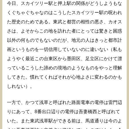
今日、スカイツリー駅と押上駅の関係がどうしようもな
くぐちゃぐちゃなのはこうしたスカイツリー駅の呪われ
た歴史のためである。東武と都営の相性の悪さ、カオス
さは、よそからこの地を訪れた者にとっては驚きと困惑
以外の何ものでもないのだが、地元の人はきっと都市計
画というものを一切信用していないのに違いない（私も
ようやく最近この台東区から墨田区、足立区にかけて漂
っているこうした諦めの境地のようなものをやっと理解
してきた。慣れてくればそれが心地よさに変わるのかも
しれない）。
一方で、かつて浅草と呼ばれた路面電車の電停は雷門辺
りにあって、8番出口辺りの電停は吾妻橋西と呼ばれて
いた。また東武浅草駅ができる前は、馬道通りは今のよ