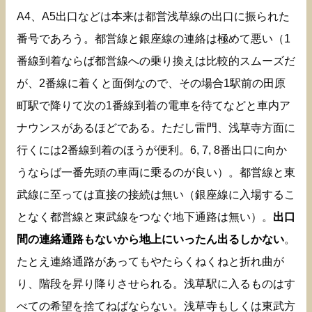
A4、A5出口などは本来は都営浅草線の出口に振られた
番号であろう。都営線と銀座線の連絡は極めて悪い（1
番線到着ならば都営線への乗り換えは比較的スムーズだ
が、2番線に着くと面倒なので、その場合1駅前の田原
町駅で降りて次の1番線到着の電車を待てなどと車内ア
ナウンスがあるほどである。ただし雷門、浅草寺方面に
行くには2番線到着のほうが便利。6, 7, 8番出口に向か
うならば一番先頭の車両に乗るのが良い）。都営線と東
武線に至っては直接の接続は無い（銀座線に入場するこ
となく都営線と東武線をつなぐ地下通路は無い）。
出口
間の連絡通路もないから地上にいったん出るしかない
。
たとえ連絡通路があってもやたらくねくねと折れ曲が
り、階段を昇り降りさせられる。浅草駅に入るものはす
べての希望を捨てねばならない。浅草寺もしくは東武方