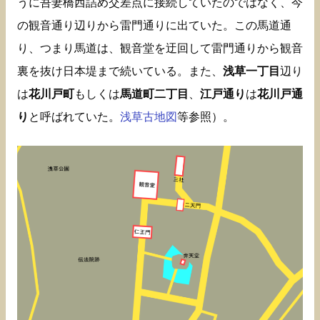
うに吾妻橋西詰め交差点に接続していたのではなく、今
の観音通り辺りから雷門通りに出ていた。この馬道通
り、つまり馬道は、観音堂を迂回して雷門通りから観音
裏を抜け日本堤まで続いている。また、
浅草一丁目
辺り
は
花川戸町
もしくは
馬道町二丁目
、
江戸通り
は
花川戸通
り
と呼ばれていた。
浅草古地図
等参照）。