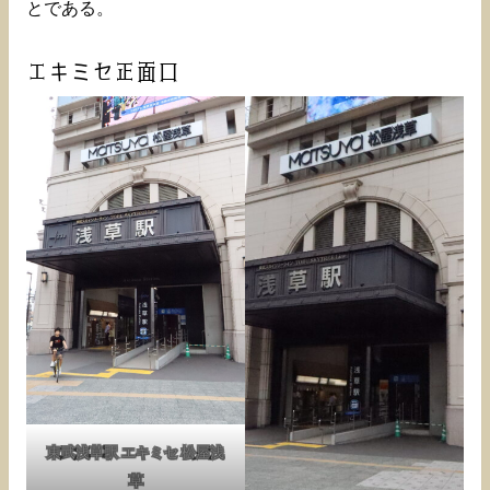
とである。
エキミセ正面口
東武浅草駅 エキミセ 松屋浅
草