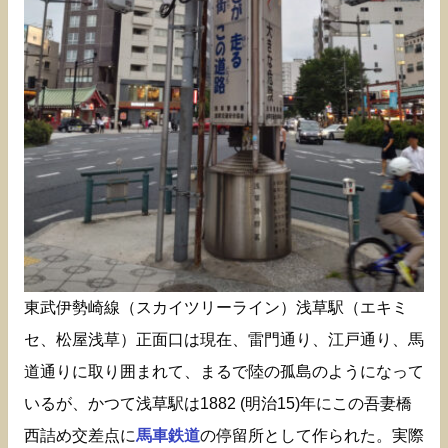
東武伊勢崎線（スカイツリーライン）浅草駅（エキミ
セ、松屋浅草）正面口は現在、雷門通り、江戸通り、馬
道通りに取り囲まれて、まるで陸の孤島のようになって
いるが、かつて浅草駅は1882 (明治15)年にこの吾妻橋
西詰め交差点に
馬車鉄道
の停留所として作られた。実際