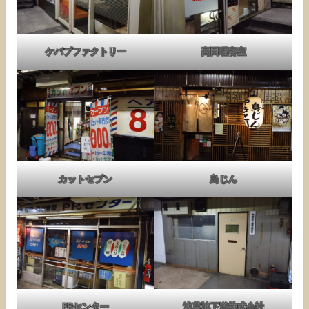
ケバブファクトリー
高田理容室
カットセブン
鳥じん
PRセンター
浅草地下道株式会社