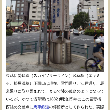
東武伊勢崎線（スカイツリーライン）浅草駅（エキミ
セ、松屋浅草）正面口は現在、雷門通り、江戸通り、馬
道通りに取り囲まれて、まるで陸の孤島のようになって
いるが、かつて浅草駅は1882 (明治15)年にこの吾妻橋
西詰め交差点に
馬車鉄道
の停留所として作られた。実際