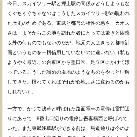
今日、スカイツリー駅と押上駅の関係がどうしようもな
くぐちゃぐちゃなのはこうしたスカイツリー駅の呪われ
た歴史のためである。東武と都営の相性の悪さ、カオス
さは、よそからこの地を訪れた者にとっては驚きと困惑
以外の何ものでもないのだが、地元の人はきっと都市計
画というものを一切信用していないのに違いない（私も
ようやく最近この台東区から墨田区、足立区にかけて漂
っているこうした諦めの境地のようなものをやっと理解
してきた。慣れてくればそれが心地よさに変わるのかも
しれない）。
一方で、かつて浅草と呼ばれた路面電車の電停は雷門辺
りにあって、8番出口辺りの電停は吾妻橋西と呼ばれて
いた。また東武浅草駅ができる前は、馬道通りは今のよ