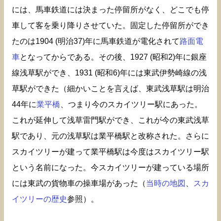
には、馬車鉄道には決まった停留所がなく、どこでも停
車して客を乗り降りさせていた。固定した停留所ができ
たのは1904 (明治37)年に馬車鉄道が電化されて
路面電
車
となってからである。その後、1927 (昭和2)年に銀座
線浅草駅ができ、1931 (昭和6)年には東武伊勢崎線の浅
草駅ができた（細かいことを言えば、東武浅草駅は明治
44年に
業平橋
、つまり今のスカイツリー駅にあった。
これが延伸して浅草雷門駅ができ、これが今の東武浅草
駅であり、元の浅草駅は業平橋駅と改称された。さらに
スカイツリーが建って業平橋駅は今度はスカイツリー駅
という名前になった。今スカイツリーが建っている場所
には東武の貨物車の操車場があった（
当時の地図
、
スカ
イツリーの歴史
参照）。