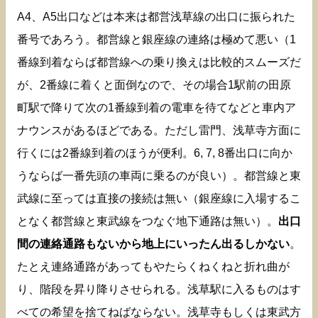
A4、A5出口などは本来は都営浅草線の出口に振られた
番号であろう。都営線と銀座線の連絡は極めて悪い（1
番線到着ならば都営線への乗り換えは比較的スムーズだ
が、2番線に着くと面倒なので、その場合1駅前の田原
町駅で降りて次の1番線到着の電車を待てなどと車内ア
ナウンスがあるほどである。ただし雷門、浅草寺方面に
行くには2番線到着のほうが便利。6, 7, 8番出口に向か
うならば一番先頭の車両に乗るのが良い）。都営線と東
武線に至っては直接の接続は無い（銀座線に入場するこ
となく都営線と東武線をつなぐ地下通路は無い）。
出口
間の連絡通路もないから地上にいったん出るしかない
。
たとえ連絡通路があってもやたらくねくねと折れ曲が
り、階段を昇り降りさせられる。浅草駅に入るものはす
べての希望を捨てねばならない。浅草寺もしくは東武方