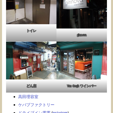
トイレ
ginnova
どん底
Van Gogh ワインバー
高田理容室
ケバブファクトリー
ドライブイン電電
(
instagram
)