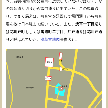
うに吾妻橋西詰め交差点に接続していたのではなく、今
の観音通り辺りから雷門通りに出ていた。この馬道通
り、つまり馬道は、観音堂を迂回して雷門通りから観音
裏を抜け日本堤まで続いている。また、
浅草一丁目
辺り
は
花川戸町
もしくは
馬道町二丁目
、
江戸通り
は
花川戸通
り
と呼ばれていた。
浅草古地図
等参照）。