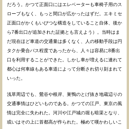
だろう。かつて正面口にはエレベーターも車椅子用のス
ロープもなく、もっと間口が広かったはずだ。エキミセ
正面口がかくもいびつな構造をしていること自体、後か
ら7番出口が追加された証拠とも言えよう）。当時はま
だ現在ほど車道の交通量は多くなく、人の移動手段は円
タクか乗合バス程度であったから、人々は容易に8番出
口を利用することができた。しかし車が増えるに連れて
都心は何車線もある車道によって分断され切り刻まれて
いった。
浅草周辺でも、鶯谷や根岸、巣鴨のとげ抜き地蔵辺りの
交通事情はひどいものである。かつての江戸、東京の風
情は完全に失われた。河川や江戸城の堀も暗渠となり、
或いはその上に首都高が作られた。極めて嘆かわしいこ