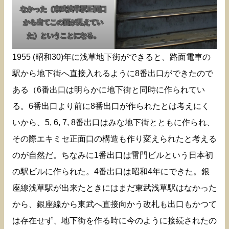
なかった（東武浅草駅正面口
から出てこの面が見えてい
た）ということになる。
1955 (昭和30)年に浅草地下街ができると、路面電車の
駅から地下街へ直接入れるように8番出口ができたので
ある（6番出口は明らかに地下街と同時に作られてい
る。6番出口より前に8番出口が作られたとは考えにく
いから、5, 6, 7, 8番出口はみな地下街とともに作られ、
その際エキミセ正面口の構造も作り変えられたと考える
のが自然だ。ちなみに1番出口は雷門ビルという日本初
の駅ビルに作られた。4番出口は昭和4年にできた。銀
座線浅草駅が出来たときにはまだ東武浅草駅はなかった
から、銀座線から東武へ直接向かう改札も出口もかつて
は存在せず、地下街を作る時に今のように接続されたの