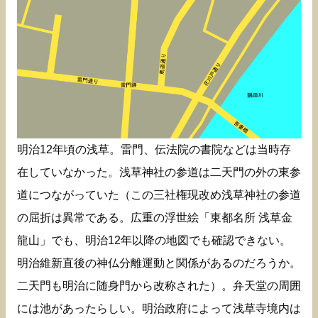
明治12年頃の浅草。雷門、伝法院の書院などは当時存
在していなかった。浅草神社の参道は二天門の外の東参
道につながっていた（この三社権現改め浅草神社の参道
の屈折は異常である。広重の浮世絵「東都名所 浅草金
龍山」でも、明治12年以降の地図でも確認できない。
明治維新直後の神仏分離運動と関係があるのだろうか。
二天門も明治に随身門から改称された）。弁天堂の周囲
には池があったらしい。明治政府によって浅草寺境内は