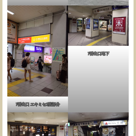
7番出口地下
7番出口 エキミセ1階部分