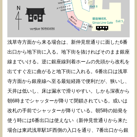
浅草寺方面から来る場合は、新仲見世通りに面した6番
出口から地下街に入る。地下街を抜ければそのまま銀座
線までいける。逆に銀座線到着ホームの先頭から改札を
出てすぐ左に曲がると地下街に入れる。6番出口は浅草
寺方面から銀座線へ至る最短経路で便利だが、狭いし、
天井は低いし、床は漏水で滑りやすい。しかも深夜から
朝6時までシャッターが降りて閉鎖されている。或いは
改札の手前でシャッターが降りている。朝5時の始発を
使う時には6番出口は使えない（新仲見世通りから来た
場合は東武浅草駅1F西側の入口を通り、7番出口から銀