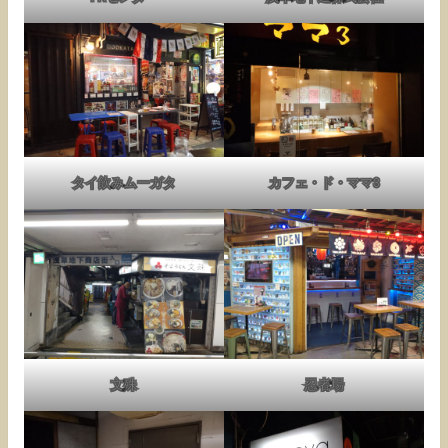
タイ飲みムーガタ
カフェ・ド・ママ3
文殊
忍者場