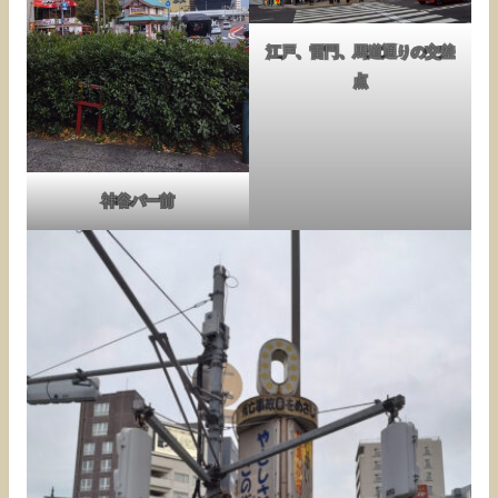
江戸、雷門、馬道通りの交差
点
神谷バー前