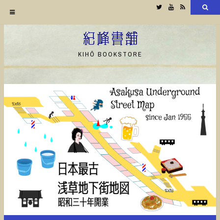
Twitter
YouTube
RSS
検
索
コ
ン
紀峰書舗
テ
KIHŌ BOOKSTORE
ン
ツ
へ
ス
キ
ッ
プ