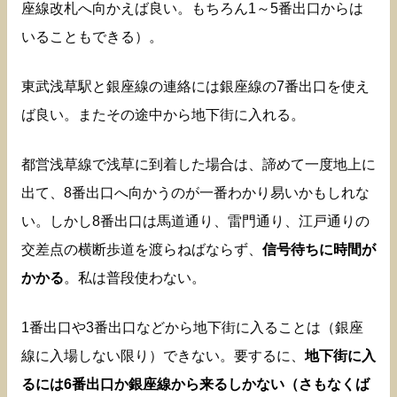
座線改札へ向かえば良い。もちろん1～5番出口からは
いることもできる）。
東武浅草駅と銀座線の連絡には銀座線の7番出口を使え
ば良い。またその途中から地下街に入れる。
都営浅草線で浅草に到着した場合は、諦めて一度地上に
出て、8番出口へ向かうのが一番わかり易いかもしれな
い。しかし8番出口は馬道通り、雷門通り、江戸通りの
交差点の横断歩道を渡らねばならず、
信号待ちに時間が
かかる
。私は普段使わない。
1番出口や3番出口などから地下街に入ることは（銀座
線に入場しない限り）できない。要するに、
地下街に入
るには6番出口か銀座線から来るしかない（さもなくば