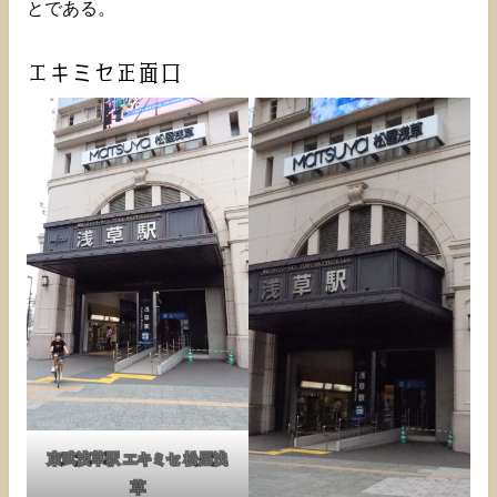
とである。
エキミセ正面口
東武浅草駅 エキミセ 松屋浅
草