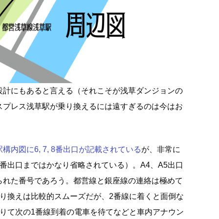
設計にもあると言える（それこそが浅草ダンジョンの
スプレス浅草駅が乗り換えるには遠すぎるのは今はお
内図に6, 7, 8番出口が記載されている
が、非常に
番出口まではかなり省略されている）。A4、A5出口
られた番号であろう。都営線と銀座線の連絡は極めて
乗り換えは比較的スムーズだが、2番線に着くと面倒な
降りて次の1番線到着の電車を待てなどと車内アナウン