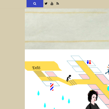
検
Twitter
YouTube
RSS
索
コ
ン
テ
ン
ツ
へ
ス
キ
ッ
プ