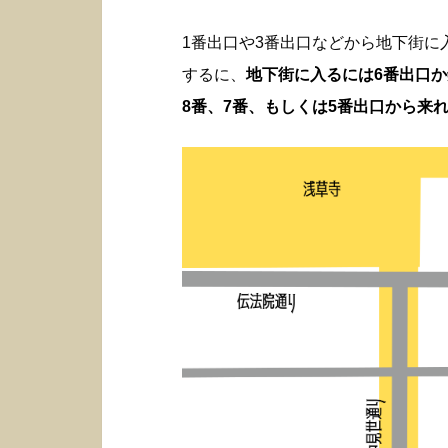
1番出口や3番出口などから地下街
するに、
地下街に入るには6番出口
8番、7番、もしくは5番出口から来