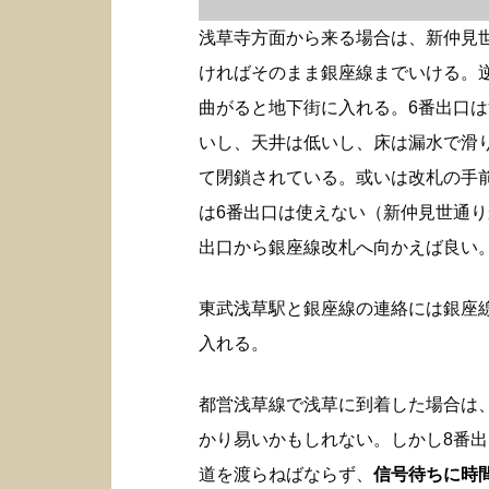
浅草寺方面から来る場合は、新仲見
ければそのまま銀座線までいける。
曲がると地下街に入れる。6番出口
いし、天井は低いし、床は漏水で滑
て閉鎖されている。或いは改札の手
は6番出口は使えない（新仲見世通り
出口から銀座線改札へ向かえば良い
東武浅草駅と銀座線の連絡には銀座
入れる。
都営浅草線で浅草に到着した場合は
かり易いかもしれない。しかし8番
道を渡らねばならず、
信号待ちに時