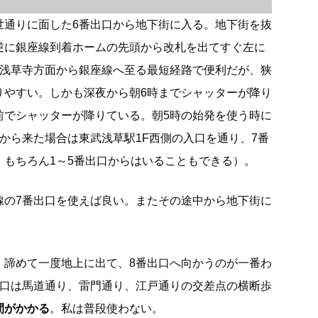
世通りに面した6番出口から地下街に入る。地下街を抜
逆に銀座線到着ホームの先頭から改札を出てすぐ左に
は浅草寺方面から銀座線へ至る最短経路で便利だが、狭
りやすい。しかも深夜から朝6時までシャッターが降り
前でシャッターが降りている。朝5時の始発を使う時に
から来た場合は東武浅草駅1F西側の入口を通り、7番
。もちろん1～5番出口からはいることもできる）。
線の7番出口を使えば良い。またその途中から地下街に
、諦めて一度地上に出て、8番出口へ向かうのが一番わ
出口は馬道通り、雷門通り、江戸通りの交差点の横断歩
間がかかる
。私は普段使わない。