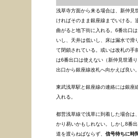
浅草寺方面から来る場合は、新仲見
ければそのまま銀座線までいける。
曲がると地下街に入れる。6番出口
いし、天井は低いし、床は漏水で滑
て閉鎖されている。或いは改札の手
は6番出口は使えない（新仲見世通り
出口から銀座線改札へ向かえば良い
東武浅草駅と銀座線の連絡には銀座
入れる。
都営浅草線で浅草に到着した場合は
かり易いかもしれない。しかし8番
道を渡らねばならず、
信号待ちに時