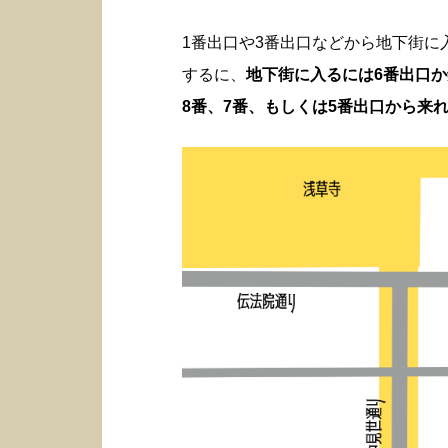
1番出口や3番出口などから地下街
するに、
地下街に入るには6番出口
8番、7番、もしくは5番出口から来