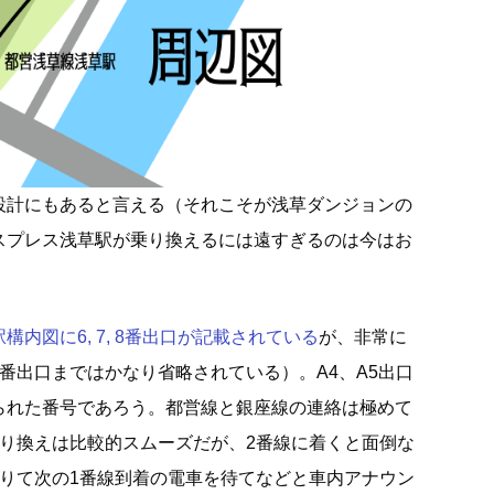
設計にもあると言える（それこそが浅草ダンジョンの
スプレス浅草駅が乗り換えるには遠すぎるのは今はお
内図に6, 7, 8番出口が記載されている
が、非常に
番出口まではかなり省略されている）。A4、A5出口
られた番号であろう。都営線と銀座線の連絡は極めて
乗り換えは比較的スムーズだが、2番線に着くと面倒な
降りて次の1番線到着の電車を待てなどと車内アナウン