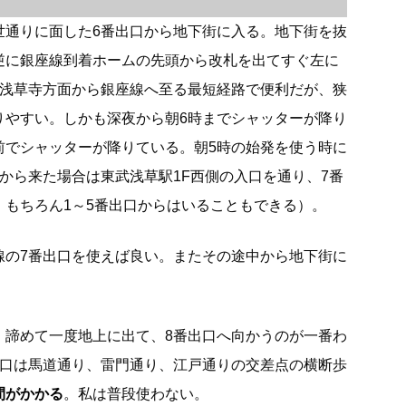
世通りに面した6番出口から地下街に入る。地下街を抜
逆に銀座線到着ホームの先頭から改札を出てすぐ左に
は浅草寺方面から銀座線へ至る最短経路で便利だが、狭
りやすい。しかも深夜から朝6時までシャッターが降り
前でシャッターが降りている。朝5時の始発を使う時に
から来た場合は東武浅草駅1F西側の入口を通り、7番
。もちろん1～5番出口からはいることもできる）。
線の7番出口を使えば良い。またその途中から地下街に
、諦めて一度地上に出て、8番出口へ向かうのが一番わ
出口は馬道通り、雷門通り、江戸通りの交差点の横断歩
間がかかる
。私は普段使わない。