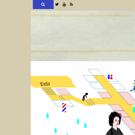
検
Twitter
YouTube
RSS
索
コ
ン
テ
ン
ツ
へ
ス
キ
ッ
プ